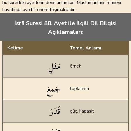
bu suredeki ayetlerin derin anlamları, Müslümanların manevi
hayatında ayrı bir önem taşımaktadır.
İsrâ Suresi 88. Ayet ile İlgili Dil Bilgisi
Açıklamaları:
Kelime
Temel Anlamı
Dil bilgisi açıklamaları
مَثَلٍ
örnek
جَمعَ
toplanma
قَدَرَ
güç, kapasit