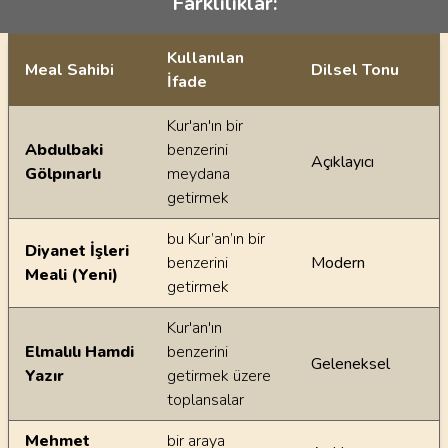
Farklılıklar:
Kullanılan
Meal Sahibi
Dilsel Tonu
İfade
Ayetin meallerindeki dilsel farklılıklar
Kur'an'ın bir
Abdulbaki
benzerini
Açıklayıcı
Gölpınarlı
meydana
getirmek
bu Kur’an’ın bir
Diyanet İşleri
benzerini
Modern
Meali (Yeni)
getirmek
Kur'an'ın
Elmalılı Hamdi
benzerini
Geleneksel
Yazır
getirmek üzere
toplansalar
Mehmet
bir araya