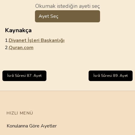
Okumak istediğin ayeti seç
Ayet Seç
Kaynakça
1.
Diyanet İşleri Başkanlığı
2.
Quran.com
İsrâ Sûresi 87. Ayet
İsrâ Sûresi 89. Ayet
HIZLI MENÜ
Konularına Göre Ayetler