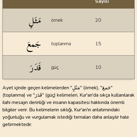
Sayısı
İstatiksel bilgiler
مَثَلٍ
örnek
20
جَمعَ
toplanma
15
قَدَرَ
güç
10
Ayet içinde geçen kelimelerden "مَثَلٍ" (örnek), "جَمعَ"
(toplanma) ve "قَدَرَ" (güç) kelimeleri, Kur'an'da sıkça kullanılarak
ilahi mesajın derinliği ve insanın kapasitesi hakkında önemli
bilgiler verir. Bu kelimelerin sıklığı, Kur'an'ın anlatımındaki
yoğunluğu ve vurgulamak istediği temaları daha anlaşılır hale
getirmektedir.