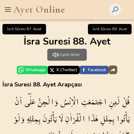
Ayet Online
İsrâ Sûresi 87. Ayet
İsrâ Sûresi 89. Ayet
İsra Suresi 88. Ayet
Ayeti dinle
Whatsapp
X (Twitter)
Facebook
İsra Suresi 88. Ayet Arapçası
قُلْ
لَئِنِ
اجْتَمَعَتِ
الْاِنْسُ
وَالْجِنُّ
عَلٰٓى
اَنْ
يَأْتُوا
بِمِثْلِ
هٰذَا
الْقُرْاٰنِ
لَا
يَأْتُونَ
بِمِثْلِه۪
وَلَوْ