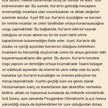
İsrâ Suresi, Mekke döneminde inmiş bir suredir ve adını "İsrâ"
kelimesinden alır. Bu surede, Kur'an'ın getirdiği mesajların
evrenselliği, insanlara olan sorumlulukları ve ahlaki değerler
üzerinde durulur. Ayet 88 ise, Kur'an'ın eşsizliğine ve benzeri
bir metnin insanlar ve cinler tarafından ortaya konamayacağına
vurgu yapmaktadır. Bu bağlamda, Kur'an'ın ilahi bir kaynak
olduğunu ve insan aklının bu tür bir eseri taklit etme
kapasitesinin bulunmadığını ifade eder. Ayet, Kur'an'ın dili,
üslubu ve içeriği açısından benzersiz olduğunu belirtirken,
insanların bu benzerliği oluşturmak üzere bir araya gelseler dahi
başaramayacaklarını dile getirir. Bu durum, Kur'an'ın kendine
özgü yapısını ve derinliğini ortaya koymaktadır. İslami belagat
ve edebiyat açısından da önemli bir yere sahip olan bu ayet,
inananlar için Kur'an'ın kutsallığını ve önemini pekiştiren bir
mesaj taşımaktadır. Ayetin geçtiği sure ise genel olarak
Müslümanların inanç ve ibadetlerine dair direktifler vermekle
birlikte, ahlaki ve toplumsal konularda da rehberlik etmektedir.
İsrâ Suresi, aynı zamanda Peygamber Efendimiz'in (s.a.v) miraca
yükseldiği olayla da ilişkilendirilen bir sure olduğundan dolayı,