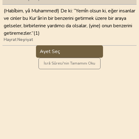
(Habîbim, yâ Muhammed!) De ki: “Yemîn olsun ki, eğer insanlar
ve cinler bu Kur’ân’ın bir benzerini getirmek üzere bir araya
gelseler, birbirlerine yardımcı da olsalar, (yine) onun benzerini
getiremezler.”(1)
Hayrat Neşriyat
Ayet Seç
İsrâ Sûresi'nin Tamamını Oku