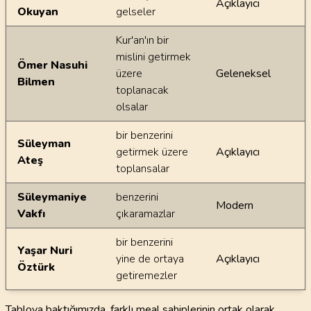
Açıklayıcı
Okuyan
gelseler
Kur'an'ın bir
mislini getirmek
Ömer Nasuhi
üzere
Geleneksel
Bilmen
toplanacak
olsalar
bir benzerini
Süleyman
getirmek üzere
Açıklayıcı
Ateş
toplansalar
Süleymaniye
benzerini
Modern
Vakfı
çıkaramazlar
bir benzerini
Yaşar Nuri
yine de ortaya
Açıklayıcı
Öztürk
getiremezler
Tabloya baktığımızda, farklı meal sahiplerinin ortak olarak