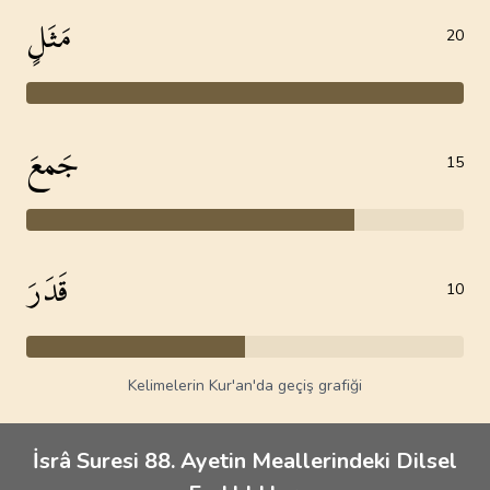
مَثَلٍ
20
جَمعَ
15
قَدَرَ
10
Kelimelerin Kur'an'da geçiş grafiği
İsrâ Suresi 88. Ayetin Meallerindeki Dilsel