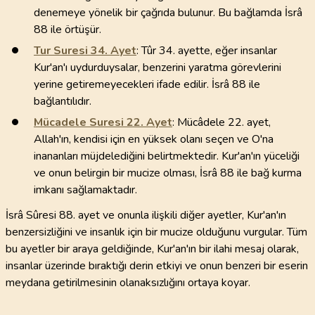
denemeye yönelik bir çağrıda bulunur. Bu bağlamda İsrâ
88 ile örtüşür.
Tur Suresi
34
. Ayet
: Tûr 34. ayette, eğer insanlar
Kur'an'ı uydurduysalar, benzerini yaratma görevlerini
yerine getiremeyecekleri ifade edilir. İsrâ 88 ile
bağlantılıdır.
Mücadele Suresi
22
. Ayet
: Mücâdele 22. ayet,
Allah'ın, kendisi için en yüksek olanı seçen ve O'na
inananları müjdelediğini belirtmektedir. Kur'an'ın yüceliği
ve onun belirgin bir mucize olması, İsrâ 88 ile bağ kurma
imkanı sağlamaktadır.
İsrâ Sûresi 88. ayet ve onunla ilişkili diğer ayetler, Kur'an'ın
benzersizliğini ve insanlık için bir mucize olduğunu vurgular. Tüm
bu ayetler bir araya geldiğinde, Kur'an'ın bir ilahi mesaj olarak,
insanlar üzerinde bıraktığı derin etkiyi ve onun benzeri bir eserin
meydana getirilmesinin olanaksızlığını ortaya koyar.