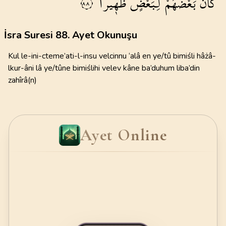
كَانَ
بَعْضُهُمْ
لِبَعْضٍ
ظَه۪يراً
٨٨
İsra Suresi 88. Ayet Okunuşu
Kul le-ini-cteme’ati-l-insu velcinnu ‘alâ en ye/tû bimiśli hâżâ-
lkur-âni lâ ye/tûne bimiślihi velev kâne ba’duhum liba’din
zahîrâ(n)
Ayet Online