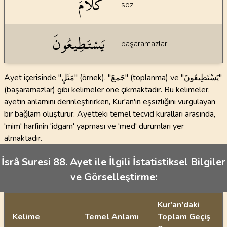
كَلَامَ
söz
يَسْتَطِيعُونَ
başaramazlar
Ayet içerisinde "مَثَلٍ" (örnek), "جَمعَ" (toplanma) ve "يَسْتَطِيعُونَ"
(başaramazlar) gibi kelimeler öne çıkmaktadır. Bu kelimeler,
ayetin anlamını derinleştirirken, Kur'an'ın eşsizliğini vurgulayan
bir bağlam oluşturur. Ayetteki temel tecvid kuralları arasında,
'mim' harfinin 'idgam' yapması ve 'med' durumları yer
almaktadır.
İsrâ Suresi 88. Ayet ile İlgili İstatistiksel Bilgiler
ve Görselleştirme:
Kur'an'daki
Kelime
Temel Anlamı
Toplam Geçiş