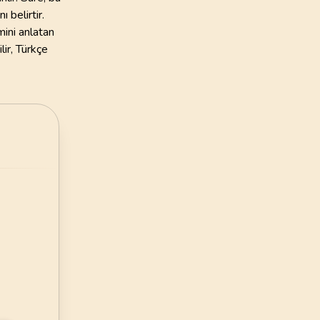
135
AYET
 belirtir.
ye Vakfı
mini anlatan
24
.
Nur Suresi
i Öztürk
ir, Türkçe
64
AYET
28
.
Kasas Suresi
88
AYET
32
.
Secde Suresi
30
AYET
36
.
Yasin Suresi
83
AYET
40
.
Mumin Suresi
85
AYET
44
.
Duhan Suresi
59
AYET