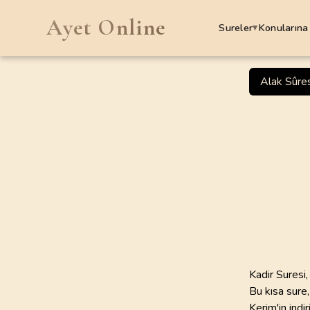
Ayet Online
Sureler
Konularına
▾
SURELER
Alak Sûres
1
.
Fatiha Suresi
7
AYET
5
.
Maide Suresi
120
AYET
9
.
Tevbe Suresi
129
AYET
13
.
Rad Suresi
43
AYET
Kadir Suresi,
Bu kısa sure,
17
.
Isra Suresi
Kerim'in indi