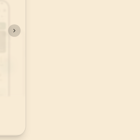
48
.
Fetih Suresi
29
AYET
52
.
Tur Suresi
49
AYET
56
.
Vakia Suresi
96
AYET
60
.
Mumtehine Suresi
13
AYET
64
.
Tegabun Suresi
18
AYET
68
.
Kalem Suresi
52
AYET