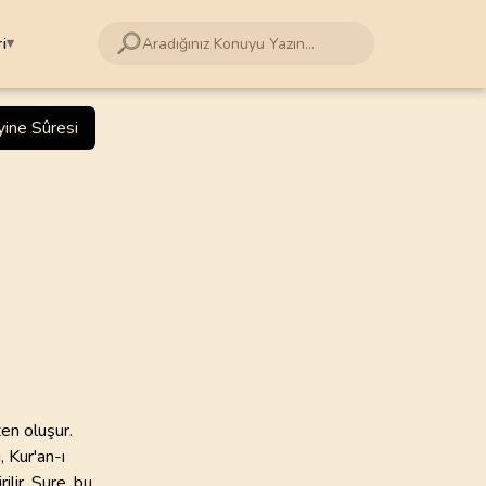
i
▾
114
SURE
Gölpınarlı
ine Sûresi
leri
4
.
Nisa Suresi
amdi Yazır
176
AYET
ri Çantay
8
.
Enfal Suresi
75
AYET
şriyat
kuyan
12
.
Yusuf Suresi
111
AYET
slamoğlu
k
16
.
Nahl Suresi
128
AYET
en oluşur.
hi Bilmen
, Kur'an-ı
 Ateş
20
.
Taha Suresi
ilir. Sure, bu