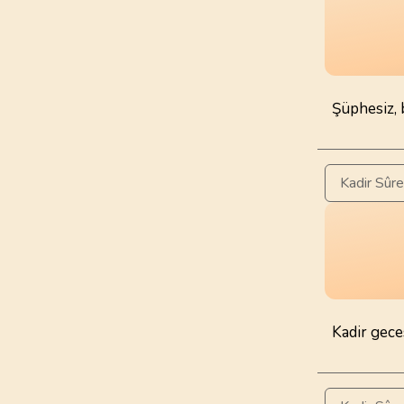
97
.
Kadir Suresi
5
AYET
101
.
Karia Suresi
Şüphesiz, b
11
AYET
105
.
Fil Suresi
Kadir Sûre
5
AYET
109
.
Kafirun Suresi
6
AYET
113
.
Felak Suresi
5
AYET
Kadir gece