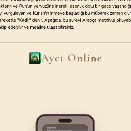
110
AYET
98
AYET
erin ve Ruh'un yeryüzüne inerek, esenlik dolu bir gece yaşandığını
Süleymani
yi vurgulayan ve Kur'an'ın inmeye başladığı bu mübarek zaman dili
22
.
Hac Suresi
23
.
Muminun Suresi
Yaşar Nur
areketle "Kadir" denir. Aşağıda, bu sureyi Arapça metniyle okuyabil
78
AYET
118
AYET
ip edebilir ve mealine ulaşabilirsiniz.
26
.
Suara Suresi
27
.
Neml Suresi
227
AYET
93
AYET
Ayet Online
30
.
Rum Suresi
31
.
Lokman Suresi
60
AYET
34
AYET
34
.
Sebe Suresi
35
.
Fatır Suresi
54
AYET
45
AYET
38
.
Sad Suresi
39
.
Zumer Suresi
88
AYET
75
AYET
42
.
Sura Suresi
43
.
Zuhruf Suresi
53
AYET
89
AYET