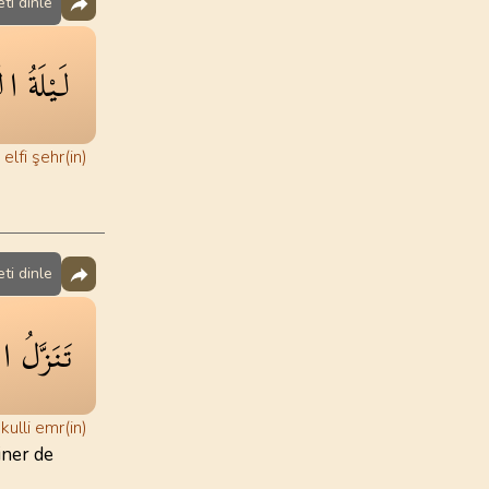
ti dinle
ْرِ
لَيْلَةُ
elfi şehr(in)
ti dinle
َةُ
تَنَزَّلُ
kulli emr(in)
iner de