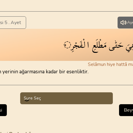
si 5 . Ayet
Aye
الْفَجْرِ
مَطْلَعِ
حَتّٰى
هِ
٥
Selâmun hiye hattâ mat
 yerinin ağarmasına kadar bir esenliktir.
Sure Seç
i
Beyy
a