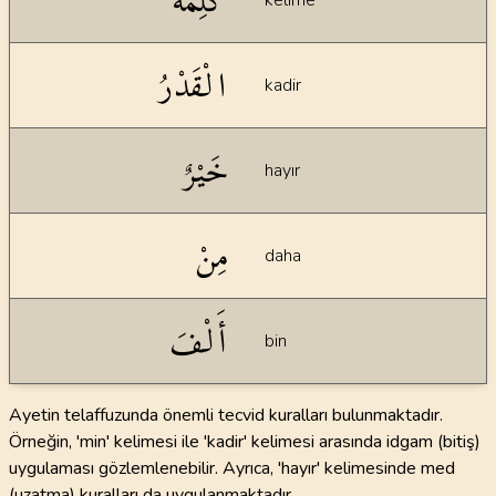
كَلِمَةٌ
kelime
الْقَدْرُ
kadir
خَيْرٌ
hayır
مِنْ
daha
أَلْفَ
bin
Ayetin telaffuzunda önemli tecvid kuralları bulunmaktadır.
Örneğin, 'min' kelimesi ile 'kadir' kelimesi arasında idgam (bitiş)
uygulaması gözlemlenebilir. Ayrıca, 'hayır' kelimesinde med
(uzatma) kuralları da uygulanmaktadır.