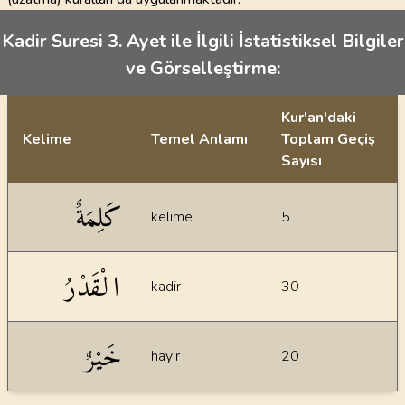
Kadir Suresi 3. Ayet ile İlgili İstatistiksel Bilgiler
ve Görselleştirme:
Kur'an'daki
Kelime
Temel Anlamı
Toplam Geçiş
Sayısı
İstatiksel bilgiler
كَلِمَةٌ
kelime
5
الْقَدْرُ
kadir
30
خَيْرٌ
hayır
20