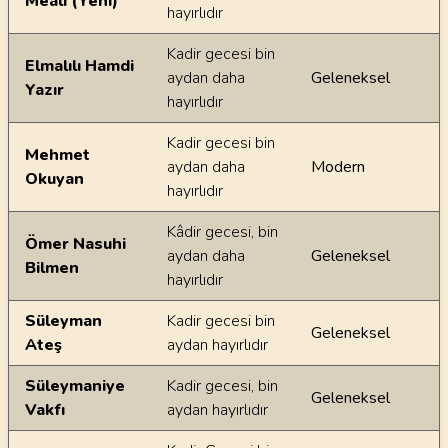
Meali (Yeni)
hayırlıdır
Kadir gecesi bin
Elmalılı Hamdi
aydan daha
Geleneksel
Yazır
hayırlıdır
Kadir gecesi bin
Mehmet
aydan daha
Modern
Okuyan
hayırlıdır
Kâdir gecesi, bin
Ömer Nasuhi
aydan daha
Geleneksel
Bilmen
hayırlıdır
Süleyman
Kadir gecesi bin
Geleneksel
Ateş
aydan hayırlıdır
Süleymaniye
Kadir gecesi, bin
Geleneksel
Vakfı
aydan hayırlıdır