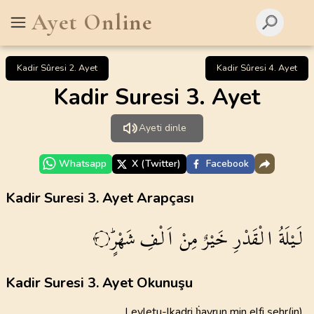
Ayet Online
Kadir Sûresi 2. Ayet
Kadir Sûresi 4. Ayet
Kadir Suresi 3. Ayet
Ayeti dinle
Whatsapp
X (Twitter)
Facebook
Kadir Suresi 3. Ayet Arapçası
لَيْلَةُ
الْقَدْرِ
خَيْرٌ
مِنْ
اَلْفِ
شَهْرٍۜ
٣
Kadir Suresi 3. Ayet Okunuşu
Leyletu-lkadri ḣayrun min elfi şehr(in)