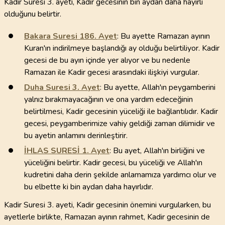
Kadir Suresi 3. ayeti, Kadir gecesinin bin aydan daha hayırlı
olduğunu belirtir.
Bakara Suresi
186
. Ayet
: Bu ayette Ramazan ayının
Kuran'ın indirilmeye başlandığı ay olduğu belirtiliyor. Kadir
gecesi de bu ayın içinde yer alıyor ve bu nedenle
Ramazan ile Kadir gecesi arasındaki ilişkiyi vurgular.
Duha Suresi
3
. Ayet
: Bu ayette, Allah'ın peygamberini
yalnız bırakmayacağının ve ona yardım edeceğinin
belirtilmesi, Kadir gecesinin yüceliği ile bağlantılıdır. Kadir
gecesi, peygamberimize vahiy geldiği zaman dilimidir ve
bu ayetin anlamını derinleştirir.
İHLAS SURESİ
1
. Ayet
: Bu ayet, Allah'ın birliğini ve
yüceliğini belirtir. Kadir gecesi, bu yüceliği ve Allah'ın
kudretini daha derin şekilde anlamamıza yardımcı olur ve
bu elbette ki bin aydan daha hayırlıdır.
Kadir Suresi 3. ayeti, Kadir gecesinin önemini vurgularken, bu
ayetlerle birlikte, Ramazan ayının rahmet, Kadir gecesinin de