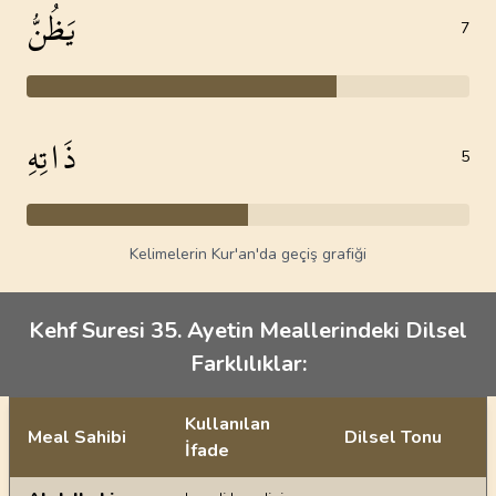
يَظُنُّ
7
ذَاتِهِ
5
Kelimelerin Kur'an'da geçiş grafiği
Kehf Suresi 35. Ayetin Meallerindeki Dilsel
Farklılıklar:
Kullanılan
Meal Sahibi
Dilsel Tonu
İfade
Ayetin meallerindeki dilsel farklılıklar