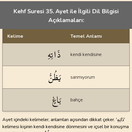
Kehf Suresi 35. Ayet ile İlgili Dil Bilgisi
Açıklamaları:
Kelime
Temel Anlamı
Dil bilgisi açıklamaları
ذَاتِهِ
kendi kendisine
يَظُنُّ
sanmıyorum
بَاغٍ
bahçe
Ayet içindeki kelimeler, anlamları açısından dikkat çeker. 'ذَاتِهِ'
kelimesi kişinin kendi kendisine dönmesini ve içsel bir konuşma