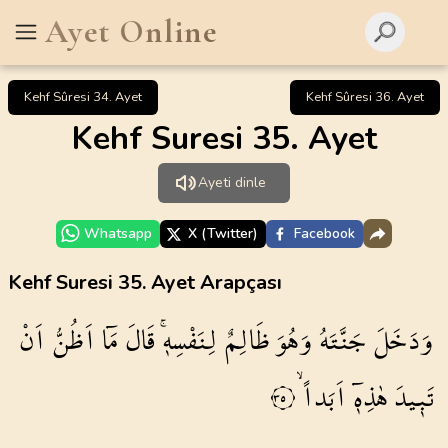
Ayet Online
Kehf Sûresi 34. Ayet
Kehf Sûresi 36. Ayet
Kehf Suresi 35. Ayet
Ayeti dinle
Whatsapp
X (Twitter)
Facebook
Kehf Suresi 35. Ayet Arapçası
وَدَخَلَ
جَنَّتَهُ
وَهُوَ
ظَالِمٌ
لِنَفْسِه۪ۚ
قَالَ
مَٓا
اَظُنُّ
اَنْ
تَب۪يدَ
هٰذِه۪ٓ
اَبَداًۙ
٣٥