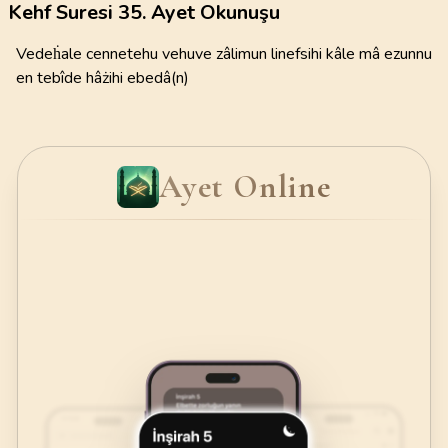
Kehf Suresi 35. Ayet Okunuşu
Vedeḣale cennetehu vehuve zâlimun linefsihi kâle mâ ezunnu
en tebîde hâżihi ebedâ(n)
Ayet Online