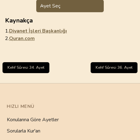
Ayet Seç
Kaynakça
1.
Diyanet İşleri Başkanlığı
2.
Quran.com
Kehf Sûresi 34. Ayet
Kehf Sûresi 36. Ayet
HIZLI MENÜ
Konularına Göre Ayetler
Sorularla Kur'an