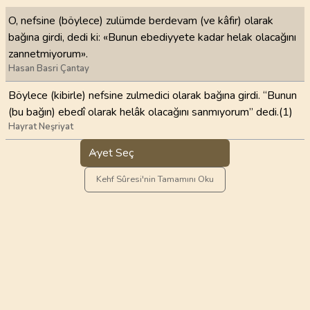
O, nefsine (böylece) zulümde berdevam (ve kâfir) olarak
bağına girdi, dedi ki: «Bunun ebediyyete kadar helak olacağını
zannetmiyorum».
Hasan Basri Çantay
Böylece (kibirle) nefsine zulmedici olarak bağına girdi. “Bunun
(bu bağın) ebedî olarak helâk olacağını sanmıyorum” dedi.(1)
Hayrat Neşriyat
Ayet Seç
Kehf Sûresi'nin Tamamını Oku