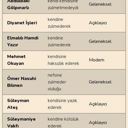
Abdulbaki
kendi kendisine
Geleneksel
Gölpınarlı
zulmetmedeydi
kendine
Diyanet İşleri
Açıklayıcı
zulmederek
Elmalılı Hamdi
kendine
Geleneksel
Yazır
zulmederek
Mehmet
kendisine
Modern
Okuyan
haksızlık ederek
nefsine
Ömer Nasuhi
zulmeder
Geleneksel
Bilmen
olduğu
Süleyman
kendisine yazık
Açıklayıcı
Ateş
ederek
Süleymaniye
kendine kötülük
Açıklayıcı
Vakfı
ederek