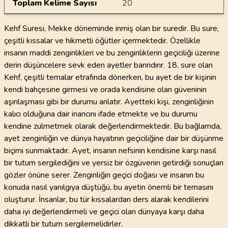
Toplam Kelime Sayısı
20
Kehf Suresi, Mekke döneminde inmiş olan bir suredir. Bu sure,
çeşitli kıssalar ve hikmetli öğütler içermektedir. Özellikle
insanın maddi zenginlikleri ve bu zenginliklerin geçiciliği üzerine
derin düşüncelere sevk eden ayetler barındırır. 18. sure olan
Kehf, çeşitli temalar etrafında dönerken, bu ayet de bir kişinin
kendi bahçesine girmesi ve orada kendisine olan güveninin
aşırılaşması gibi bir durumu anlatır. Ayetteki kişi, zenginliğinin
kalıcı olduğuna dair inancını ifade etmekte ve bu durumu
kendine zulmetmek olarak değerlendirmektedir. Bu bağlamda,
ayet zenginliğin ve dünya hayatının geçiciliğine dair bir düşünme
biçimi sunmaktadır. Ayet, insanın nefsinin kendisine karşı nasıl
bir tutum sergilediğini ve yersiz bir özgüvenin getirdiği sonuçları
gözler önüne serer. Zenginliğin geçici doğası ve insanın bu
konuda nasıl yanılgıya düştüğü, bu ayetin önemli bir temasını
oluşturur. İnsanlar, bu tür kıssalardan ders alarak kendilerini
daha iyi değerlendirmeli ve geçici olan dünyaya karşı daha
dikkatli bir tutum sergilemelidirler.