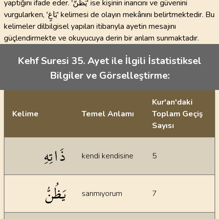
yaptığını ifade eder. 'يَظُنُّ' ise kişinin inancını ve güvenini
vurgularken, 'بَاغٍ' kelimesi de olayın mekânını belirtmektedir. Bu
kelimeler dilbilgisel yapıları itibarıyla ayetin mesajını
güçlendirmekte ve okuyucuya derin bir anlam sunmaktadır.
Kehf Suresi 35. Ayet ile İlgili İstatistiksel
Bilgiler ve Görselleştirme:
Kur'an'daki
Kelime
Temel Anlamı
Toplam Geçiş
Sayısı
İstatiksel bilgiler
ذَاتِهِ
kendi kendisine
5
يَظُنُّ
sanmıyorum
7