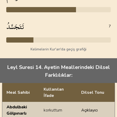
تَتَجَسَّدُ
7
Kelimelerin Kur'an'da geçiş grafiği
Leyl Suresi 14. Ayetin Meallerindeki Dilsel
Farklılıklar:
Kullanılan
Meal Sahibi
Dilsel Tonu
İfade
Ayetin meallerindeki dilsel farklılıklar
Abdulbaki
korkuttum
Açıklayıcı
Gölpınarlı