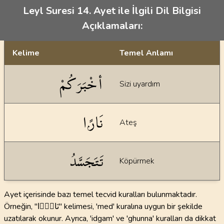
Leyl Suresi 14. Ayet ile İlgili Dil Bilgisi
Açıklamaları:
Kelime
Temel Anlamı
Dil bilgisi açıklamaları
أخْبَرَكُمْ
Sizi uyardım
نَارًۭا
Ateş
تَتَجَسَّدُ
Köpürmek
Ayet içerisinde bazı temel tecvid kuralları bulunmaktadır.
Örneğin, "نَارًۭا" kelimesi, 'med' kuralına uygun bir şekilde
uzatılarak okunur. Ayrıca, 'idgam' ve 'ghunna' kuralları da dikkat