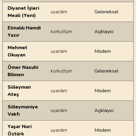
Diyanet İşleri
uyardım
Geleneksel
Meali (Yeni)
Elmalılı Hamdi
korkuttum
Açıklayıcı
Yazır
Mehmet
uyardım
Modern
Okuyan
Ömer Nasuhi
korkuttum
Geleneksel
Bilmen
Süleyman
uyardım
Modern
Ateş
Süleymaniye
uyardım
Açıklayıcı
Vakfı
Yaşar Nuri
uyardım
Modern
Öztürk