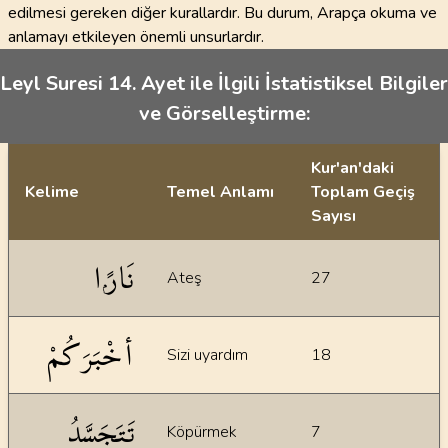
edilmesi gereken diğer kurallardır. Bu durum, Arapça okuma ve
anlamayı etkileyen önemli unsurlardır.
Leyl Suresi 14. Ayet ile İlgili İstatistiksel Bilgiler
ve Görselleştirme:
Kur'an'daki
Kelime
Temel Anlamı
Toplam Geçiş
Sayısı
İstatiksel bilgiler
نَارًۭا
Ateş
27
أخْبَرَكُمْ
Sizi uyardım
18
تَتَجَسَّدُ
Köpürmek
7