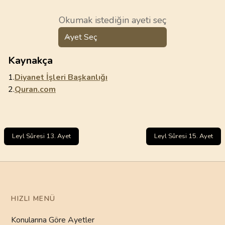
Okumak istediğin ayeti seç
Ayet Seç
Kaynakça
1.
Diyanet İşleri Başkanlığı
2.
Quran.com
Leyl Sûresi 13. Ayet
Leyl Sûresi 15. Ayet
HIZLI MENÜ
Konularına Göre Ayetler