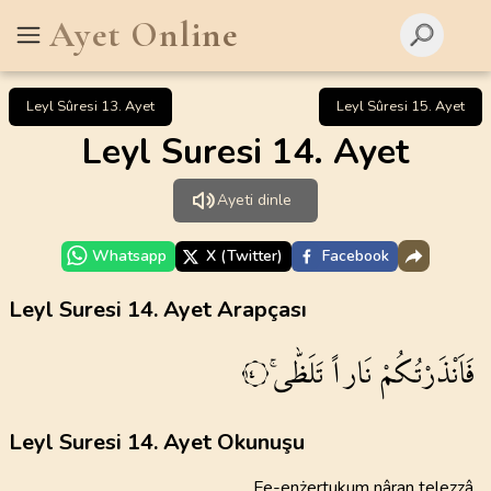
Ayet Online
Leyl Sûresi 13. Ayet
Leyl Sûresi 15. Ayet
Leyl Suresi 14. Ayet
Ayeti dinle
Whatsapp
X (Twitter)
Facebook
Leyl Suresi 14. Ayet Arapçası
فَاَنْذَرْتُكُمْ
نَاراً
تَلَظّٰىۚ
١٤
Leyl Suresi 14. Ayet Okunuşu
Fe-enżertukum nâran telezzâ