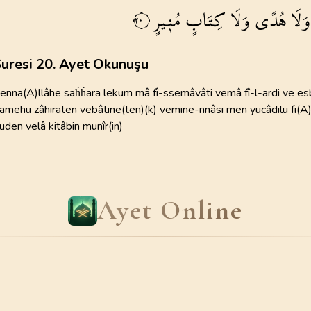
مُن۪يرٍ
كِتَابٍ
وَلَا
هُدًى
وَلَا
110
AYET
98
AYET
٢٠
Süleymani
22
.
Hac Suresi
23
.
Muminun Suresi
Yaşar Nur
78
AYET
118
AYET
uresi 20. Ayet Okunuşu
26
.
Suara Suresi
27
.
Neml Suresi
enna(A)llâhe saḣḣara lekum mâ fî-ssemâvâti vemâ fî-l-ardi ve e
227
AYET
93
AYET
’amehu zâhiraten vebâtine(ten)(k) vemine-nnâsi men yucâdilu fi(A)l
huden velâ kitâbin munîr(in)
30
.
Rum Suresi
31
.
Lokman Suresi
60
AYET
34
AYET
34
.
Sebe Suresi
35
.
Fatır Suresi
Ayet Online
54
AYET
45
AYET
38
.
Sad Suresi
39
.
Zumer Suresi
88
AYET
75
AYET
42
.
Sura Suresi
43
.
Zuhruf Suresi
53
AYET
89
AYET