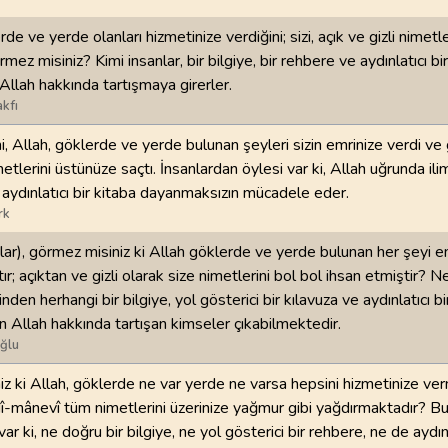
rde ve yerde olanları hizmetinize verdiğini; sizi, açık ve gizli nimetl
rmez misiniz? Kimi insanlar, bir bilgiye, bir rehbere ve aydınlatıcı bi
lah hakkında tartışmaya girerler.
kfı
, Allah, göklerde ve yerde bulunan şeyleri sizin emrinize verdi ve
lerini üstünüze saçtı. İnsanlardan öylesi var ki, Allah uğrunda ilim
 aydınlatıcı bir kitaba dayanmaksızın mücadele eder.
rk
nlar), görmez misiniz ki Allah göklerde ve yerde bulunan her şeyi e
r; açıktan ve gizli olarak size nimetlerini bol bol ihsan etmiştir? N
sinden herhangi bir bilgiye, yol gösterici bir kılavuza ve aydınlatıcı bi
 Allah hakkında tartışan kimseler çıkabilmektedir.
ğlu
z ki Allah, göklerde ne var yerde ne varsa hepsini hizmetinize ver
dî-mânevî tüm nimetlerini üzerinize yağmur gibi yağdırmaktadır? 
var ki, ne doğru bir bilgiye, ne yol gösterici bir rehbere, ne de aydınl