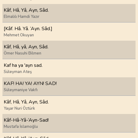
Kâf, Hâ, Yâ, Ayn, Sâd.
Elmalılı Hamdi Yazır
[Kâf. Hâ. Yâ. ‘Ayn. Sâd.]
Mehmet Okuyan
Kâf, Hâ, yâ, Ayn, Sâd.
Ömer Nasuhi Bilmen
Kaf ha ya 'ayn sad.
Süleyman Ateş
KAF! HA! YA! AYN! SAD!
Süleymaniye Vakfı
Kâf, Hâ, Yâ, Ayn, Sâd.
Yaşar Nuri Öztürk
Kâf-Hâ-Yâ-‘Ayn-Sad!
Mustafa İslamoğlu