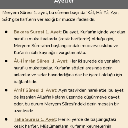
Ayetler
Meryem Sûresi 1. ayet, bu sûrenin başında 'Kâf, Hâ, Yâ, Ayn,
Sâd' gibi harflerin yer aldığı bir mucize ifadesidir.
Bakara Suresi
1
. Ayet
: Bu ayet, Kur'an'ın içinde yer alan
huruf-u mukattaalarda (kesik harflerde) olduğu gibi,
Meryem Sûresi'nin başlangıcındaki mucizevi üslubu ve
Kur'an'ın ilahi kaynağını vurgulamakta.
Âl-i İmrân Sûresi
1
. Ayet
: Her iki surede de yer alan
huruf-u mukattaalar, Kur'an'ın sözleri arasında derin
anlamlar ve sırlar barındırdığına dair bir işaret olduğu için
bağlantılıdır.
A'râf Sûresi
1
. Ayet
: Aynı tasvirden hareketle, bu ayet
de insanları Allah'ın kelamı üzerinde düşünmeye davet
eder, bu durum Meryem Sûresi'ndeki derin mesajın bir
uzantısıdır.
Taha Suresi
1
. Ayet
: Her iki yerde de başlangıçtaki
kesik harfler, Müslümanların Kur'an'ın kelimelerinin