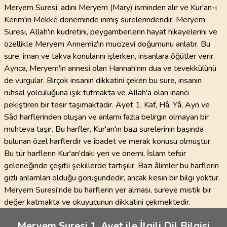
Meryem Suresi, adını Meryem (Mary) isminden alır ve Kur'an-ı
Kerim'in Mekke döneminde inmiş surelerindendir. Meryem
Suresi, Allah'ın kudretini, peygamberlerin hayat hikayelerini ve
özellikle Meryem Annemiz'in mucizevi doğumunu anlatır. Bu
sure, iman ve takva konularını işlerken, insanlara öğütler verir.
Ayrıca, Meryem'in annesi olan Hannah'nın dua ve tevekkülünü
de vurgular. Birçok insanın dikkatini çeken bu sure, insanın
ruhsal yolculuğuna ışık tutmakta ve Allah'a olan inancı
pekiştiren bir tesir taşımaktadır. Ayet 1, Kaf, Hâ, Yâ, Ayn ve
Sâd harflerinden oluşan ve anlamı fazla belirgin olmayan bir
muhteva taşır. Bu harfler, Kur'an'ın bazı surelerinin başında
bulunan özel harflerdir ve ibadet ve merak konusu olmuştur.
Bu tür harflerin Kur'an'daki yeri ve önemi, İslam tefsir
geleneğinde çeşitli şekillerde tartışılır. Bazı âlimler bu harflerin
gizli anlamları olduğu görüşündedir, ancak kesin bir bilgi yoktur.
Meryem Suresi'nde bu harflerin yer alması, sureye mistik bir
değer katmakta ve okuyucunun dikkatini çekmektedir.
Meryem Suresi 1. Ayet ile İlgili Dil Bilgisi