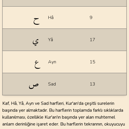
ح
Hâ
9
ي
Yâ
17
ع
Ayn
15
ص
Sad
13
Kaf, Hâ, Yâ, Ayn ve Sad harfleri, Kur'an'da çeşitli surelerin
başında yer almaktadır. Bu harflerin toplamda farklı sıklıklarda
kullanılması, özellikle Kur'an'ın başında yer alan muhtemel
anlam derinliğine işaret eder. Bu harflerin tekrarının, okuyucuyu