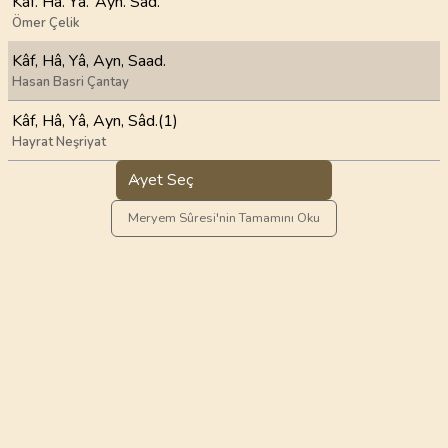
Kâf. Hâ. Yâ. ‘Ayn. Sãd.
Ömer Çelik
Kâf, Hâ, Yâ, Ayn, Saad.
Hasan Basri Çantay
Kâf, Hâ, Yâ, Ayn, Sâd.(1)
Hayrat Neşriyat
Ayet Seç
Meryem Sûresi'nin Tamamını Oku