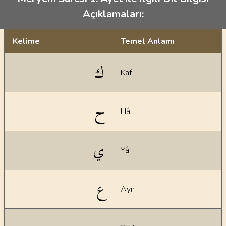
Açıklamaları:
Kelime
Temel Anlamı
Dil bilgisi açıklamaları
ك
Kaf
ح
Hâ
ي
Yâ
ع
Ayn