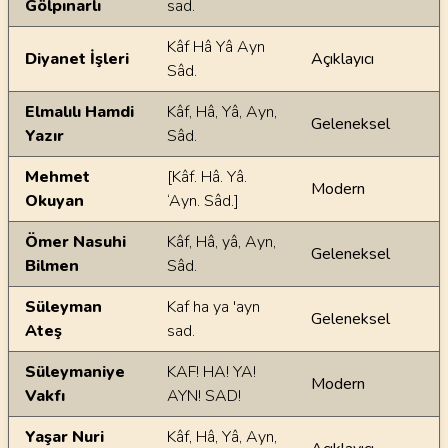
Gölpınarlı
sad.
Kâf Hâ Yâ Ayn
Diyanet İşleri
Açıklayıcı
Sâd.
Elmalılı Hamdi
Kâf, Hâ, Yâ, Ayn,
Geleneksel
Yazır
Sâd.
Mehmet
[Kâf. Hâ. Yâ.
Modern
Okuyan
‘Ayn. Sâd.]
Ömer Nasuhi
Kâf, Hâ, yâ, Ayn,
Geleneksel
Bilmen
Sâd.
Süleyman
Kaf ha ya 'ayn
Geleneksel
Ateş
sad.
Süleymaniye
KAF! HA! YA!
Modern
Vakfı
AYN! SAD!
Yaşar Nuri
Kâf, Hâ, Yâ, Ayn,