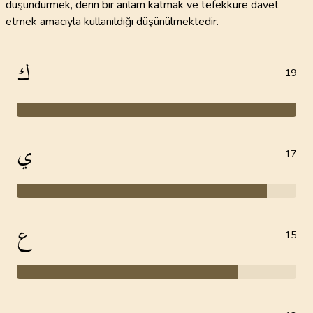
düşündürmek, derin bir anlam katmak ve tefekküre davet
etmek amacıyla kullanıldığı düşünülmektedir.
ك
19
ي
17
ع
15