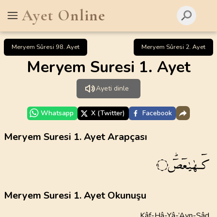
Ayet Online
Meryem Sûresi 98. Ayet
Meryem Sûresi 2. Ayet
Meryem Suresi 1. Ayet
Ayeti dinle
Whatsapp
X (Twitter)
Facebook
Meryem Suresi 1. Ayet Arapçası
كٓـهٰيٰعٓصٓۜ
١
Meryem Suresi 1. Ayet Okunuşu
Kâf-Hâ-Yâ-’Ayn-Sâd