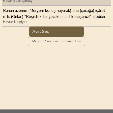
Hasan Basri Çantay
Bunun üzerine (Meryem konuşmayarak) ona (çocuğa) işâret
etti. (Onlar:) “Beşikteki bir çocukla nasıl konuşuruz?” dediler.
Hayrat Neşriyat
Ayet Seç
Meryem Sûresi'nin Tamamını Oku