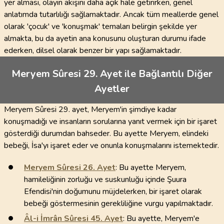
yer alması, olayın akışını daha açık hale getirirken, genel
anlatımda tutarlılığı sağlamaktadır. Ancak tüm meallerde genel
olarak 'çocuk' ve 'konuşmak' temaları belirgin şekilde yer
almakta, bu da ayetin ana konusunu oluşturan durumu ifade
ederken, dilsel olarak benzer bir yapı sağlamaktadır.
Meryem Sûresi 29. Ayet ile Bağlantılı Diğer
Ayetler
Meryem Sûresi 29. ayet, Meryem'in şimdiye kadar
konuşmadığı ve insanların sorularına yanıt vermek için bir işaret
gösterdiği durumdan bahseder. Bu ayette Meryem, elindeki
bebeği, İsa'yı işaret eder ve onunla konuşmalarını istemektedir.
Meryem Sûresi
26
. Ayet
: Bu ayette Meryem,
hamileliğinin zorluğu ve suskunluğu içinde Şuura
Efendisi'nin doğumunu müjdelerken, bir işaret olarak
bebeği göstermesinin gerekliliğine vurgu yapılmaktadır.
Âl-i İmrân Sûresi
45
. Ayet
: Bu ayette, Meryem'e