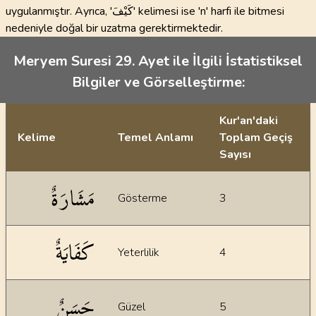
uygulanmıştır. Ayrıca, 'كَيْفَ' kelimesi ise 'n' harfi ile bitmesi
nedeniyle doğal bir uzatma gerektirmektedir.
Meryem Suresi 29. Ayet ile İlgili İstatistiksel
Bilgiler ve Görselleştirme:
Kur'an'daki
Kelime
Temel Anlamı
Toplam Geçiş
Sayısı
İstatiksel bilgiler
مَشَارَةٌ
Gösterme
3
كَفَايَةٌ
Yeterlilik
4
حَسَنٌ
Güzel
5