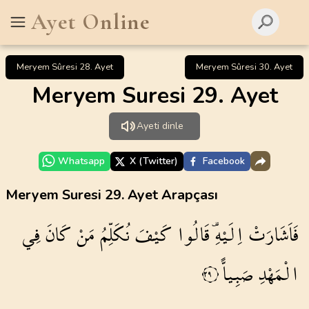
Ayet Online
Meryem Sûresi 28. Ayet
Meryem Sûresi 30. Ayet
Meryem Suresi 29. Ayet
Ayeti dinle
Whatsapp
X (Twitter)
Facebook
Meryem Suresi 29. Ayet Arapçası
فَاَشَارَتْ
اِلَيْهِ۠
قَالُوا
كَيْفَ
نُكَلِّمُ
مَنْ
كَانَ
فِي
الْمَهْدِ
صَبِياًّ
٢٩