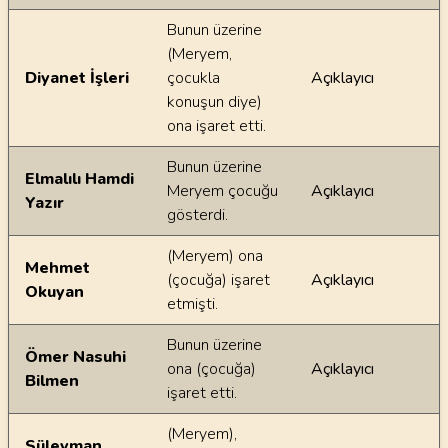
Bunun üzerine
(Meryem,
Diyanet İşleri
çocukla
Açıklayıcı
konuşun diye)
ona işaret etti.
Bunun üzerine
Elmalılı Hamdi
Meryem çocuğu
Açıklayıcı
Yazır
gösterdi.
(Meryem) ona
Mehmet
(çocuğa) işaret
Açıklayıcı
Okuyan
etmişti.
Bunun üzerine
Ömer Nasuhi
ona (çocuğa)
Açıklayıcı
Bilmen
işaret etti.
(Meryem),
Süleyman