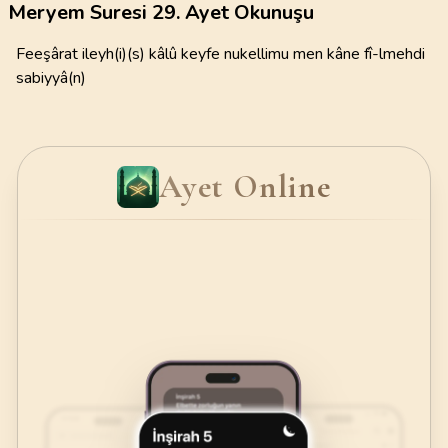
Meryem Suresi 29. Ayet Okunuşu
Feeşârat ileyh(i)(s) kâlû keyfe nukellimu men kâne fî-lmehdi
sabiyyâ(n)
Ayet Online