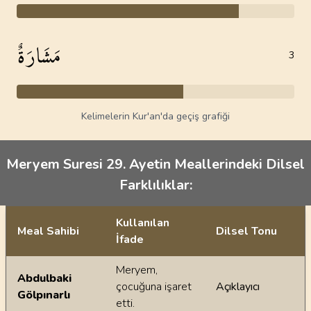
مَشَارَةٌ
3
Kelimelerin Kur'an'da geçiş grafiği
Meryem Suresi 29. Ayetin Meallerindeki Dilsel
Farklılıklar:
Kullanılan
Meal Sahibi
Dilsel Tonu
İfade
Ayetin meallerindeki dilsel farklılıklar
Meryem,
Abdulbaki
çocuğuna işaret
Açıklayıcı
Gölpınarlı
etti.