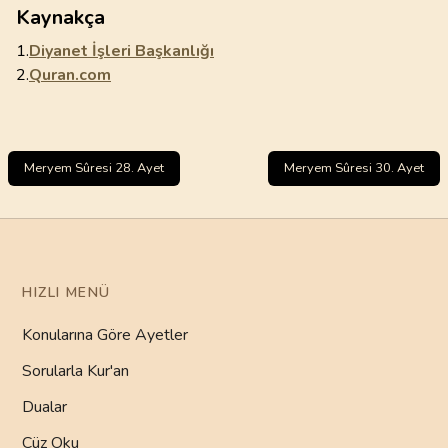
Kaynakça
1.
Diyanet İşleri Başkanlığı
2.
Quran.com
Meryem Sûresi 28. Ayet
Meryem Sûresi 30. Ayet
HIZLI MENÜ
Konularına Göre Ayetler
Sorularla Kur'an
Dualar
Cüz Oku