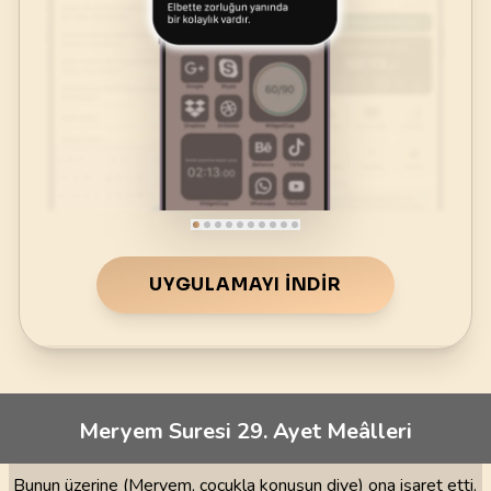
UYGULAMAYI İNDIR
Meryem Suresi 29. Ayet Meâlleri
Bunun üzerine (Meryem, çocukla konuşun diye) ona işaret etti.