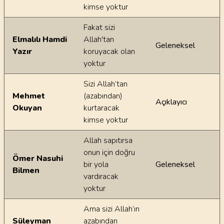
kimse yoktur
Fakat sizi
Elmalılı Hamdi
Allah'tan
Geleneksel
Yazır
koruyacak olan
yoktur
Sizi Allah’tan
Mehmet
(azabından)
Açıklayıcı
Okuyan
kurtaracak
kimse yoktur
Allah sapıtırsa
onun için doğru
Ömer Nasuhi
bir yola
Geleneksel
Bilmen
vardıracak
yoktur
Ama sizi Allah’ın
Süleyman
azabından