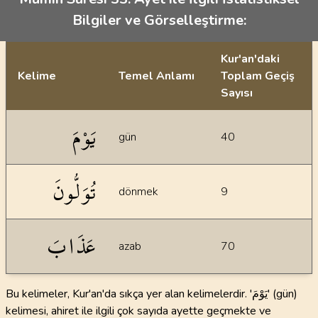
Bilgiler ve Görselleştirme:
Kur'an'daki
Kelime
Temel Anlamı
Toplam Geçiş
Sayısı
İstatiksel bilgiler
يَوْمَ
gün
40
تُوَلُّونَ
dönmek
9
عَذَابَ
azab
70
Bu kelimeler, Kur'an'da sıkça yer alan kelimelerdir. 'يَوْمَ' (gün)
kelimesi, ahiret ile ilgili çok sayıda ayette geçmekte ve