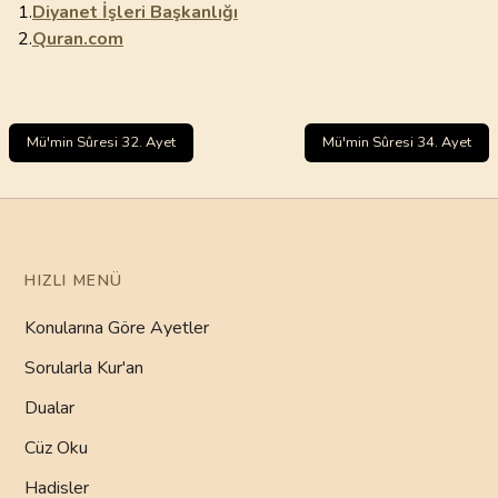
1.
Diyanet İşleri Başkanlığı
2.
Quran.com
Mü'min Sûresi 32. Ayet
Mü'min Sûresi 34. Ayet
HIZLI MENÜ
Konularına Göre Ayetler
Sorularla Kur'an
Dualar
Cüz Oku
Hadisler