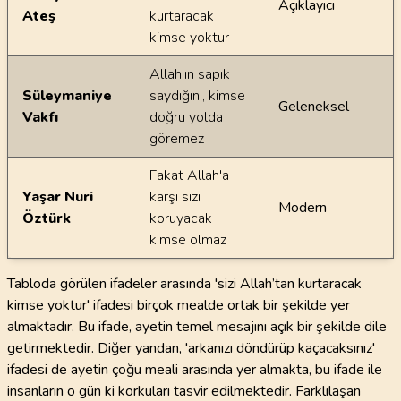
Açıklayıcı
Ateş
kurtaracak
kimse yoktur
Allah’ın sapık
Süleymaniye
saydığını, kimse
Geleneksel
Vakfı
doğru yolda
göremez
Fakat Allah'a
Yaşar Nuri
karşı sizi
Modern
Öztürk
koruyacak
kimse olmaz
Tabloda görülen ifadeler arasında 'sizi Allah’tan kurtaracak
kimse yoktur' ifadesi birçok mealde ortak bir şekilde yer
almaktadır. Bu ifade, ayetin temel mesajını açık bir şekilde dile
getirmektedir. Diğer yandan, 'arkanızı döndürüp kaçacaksınız'
ifadesi de ayetin çoğu meali arasında yer almakta, bu ifade ile
insanların o gün ki korkuları tasvir edilmektedir. Farklılaşan