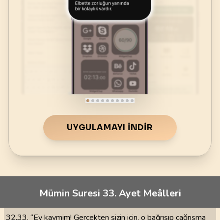
UYGULAMAYI İNDIR
Mümin Suresi 33. Ayet Meâlleri
32,33. “Ey kavmim! Gerçekten sizin için, o bağrışıp çağrışma