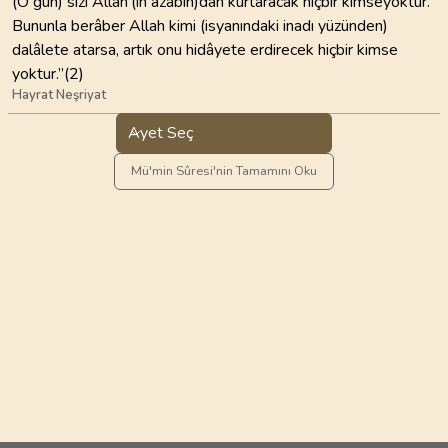
(O gün) sizi Allah’(ın azâbın)dan kurtaracak hiçbir kimseyoktur.
Bununla berâber Allah kimi (isyanındaki inadı yüzünden)
dalâlete atarsa, artık onu hidâyete erdirecek hiçbir kimse
yoktur.”(2)
Hayrat Neşriyat
Ayet Seç
Mü'min Sûresi'nin Tamamını Oku