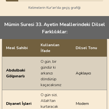
Kelimelerin Kur'an'da geçiş grafiği
Mümin Suresi 33. Ayetin Meallerindeki Dilsel
Farklılıklar:
Kullanılan
Meal Sahibi
Dilsel Tonu
İfade
Ayetin meallerindeki dilsel farklılıklar
O gün, bir
gündür ki
Abdulbaki
arkanızı
Açıklayıcı
Gölpınarlı
döndürüp
kaçacaksınız
O gün sizi,
Allah’tan
Diyanet İşleri
Modern
kurtaracak