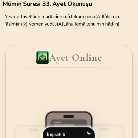
Mümin Suresi 33. Ayet Okunuşu
Yevme tuvellûne mudbirîne mâ lekum mina(A)llâhi min
‘âsim(in)(k) vemen yudlili(A)llâhu femâ lehu min hâd(in)
Ayet Online