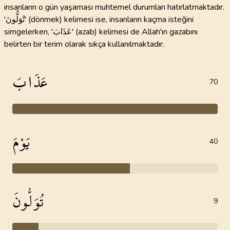
insanların o gün yaşaması muhtemel durumları hatırlatmaktadır.
'تُوَلُّونَ' (dönmek) kelimesi ise, insanların kaçma isteğini
simgelerken, 'عَذَابَ' (azab) kelimesi de Allah'ın gazabını
belirten bir terim olarak sıkça kullanılmaktadır.
عَذَابَ
70
يَوْمَ
40
تُوَلُّونَ
9