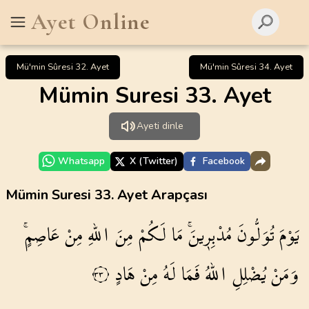
Ayet Online
Mü'min Sûresi 32. Ayet
Mü'min Sûresi 34. Ayet
Mümin Suresi 33. Ayet
Ayeti dinle
Whatsapp
X (Twitter)
Facebook
Mümin Suresi 33. Ayet Arapçası
يَوْمَ
تُوَلُّونَ
مُدْبِر۪ينَۚ
مَا
لَكُمْ
مِنَ
اللّٰهِ
مِنْ
عَاصِمٍۚ
وَمَنْ
يُضْلِلِ
اللّٰهُ
فَمَا
لَهُ
مِنْ
هَادٍ
٣٣