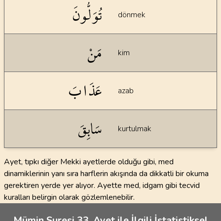
تُوَلُّونَ
dönmek
مَنْ
kim
عَذَابَ
azab
سَابِقَ
kurtulmak
Ayet, tıpkı diğer Mekki ayetlerde olduğu gibi, med
dinamiklerinin yanı sıra harflerin akışında da dikkatli bir okuma
gerektiren yerde yer alıyor. Ayette med, idgam gibi tecvid
kuralları belirgin olarak gözlemlenebilir.
Mümin Suresi 33. Ayet ile İlgili İstatistiksel