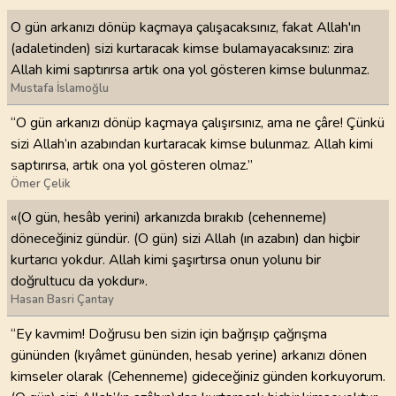
O gün arkanızı dönüp kaçmaya çalışacaksınız, fakat Allah'ın
(adaletinden) sizi kurtaracak kimse bulamayacaksınız: zira
Allah kimi saptırırsa artık ona yol gösteren kimse bulunmaz.
Mustafa İslamoğlu
“O gün arkanızı dönüp kaçmaya çalışırsınız, ama ne çâre! Çünkü
sizi Allah’ın azabından kurtaracak kimse bulunmaz. Allah kimi
saptırırsa, artık ona yol gösteren olmaz.”
Ömer Çelik
«(O gün, hesâb yerini) arkanızda bırakıb (cehenneme)
döneceğiniz gündür. (O gün) sizi Allah (ın azabın) dan hiçbir
kurtarıcı yokdur. Allah kimi şaşırtırsa onun yolunu bir
doğrultucu da yokdur».
Hasan Basri Çantay
“Ey kavmim! Doğrusu ben sizin için bağrışıp çağrışma
gününden (kıyâmet gününden, hesab yerine) arkanızı dönen
kimseler olarak (Cehenneme) gideceğiniz günden korkuyorum.