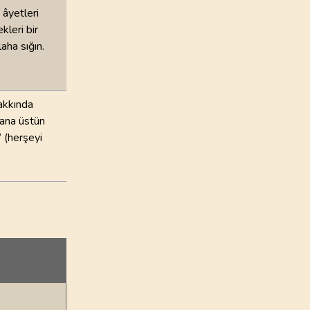
 âyetleri
leri bir
aha sığın.
hakkında
sana üstün
 (herşeyi