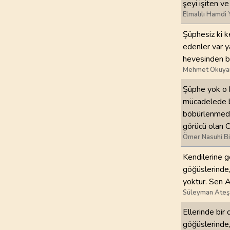
şeyi işiten v
Elmalılı Hamdi 
97
.
Kadir Suresi
5
AYET
Şüphesiz ki k
edenler var y
101
.
Karia Suresi
hevesinden ba
11
AYET
Mehmet Okuya
Şüphe yok o k
105
.
Fil Suresi
mücadelede bu
5
AYET
böbürlenmeden
görücü olan O
109
.
Kafirun Suresi
Ömer Nasuhi B
6
AYET
Kendilerine ge
113
.
Felak Suresi
göğüslerinde,
5
AYET
yoktur. Sen Al
Süleyman Ateş
Ellerinde bir
göğüslerinde,