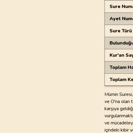
Sure Numa
Ayet Num
Sure Türü
Bulunduğ
Kur'an Sa
Toplam Ha
Toplam Ke
Mümin Suresi, 
ve O'na olan t
karşıya geldiğ
vurgulanmaktad
ve mücadeleye 
içindeki kibir