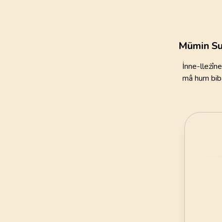
111
AYET
21
.
Enbiya Suresi
112
AYET
Mümin Su
25
.
Furkan Suresi
İnne-lleżîne yucâd
77
AYET
mâ hum bibâl
29
.
Ankebut Suresi
69
AYET
33
.
Ahzab Suresi
73
AYET
37
.
Saffat Suresi
182
AYET
41
.
Fussilet Suresi
54
AYET