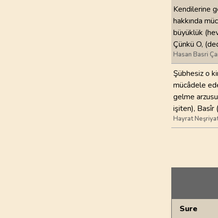
Kendilerine ge
hakkında mücâ
büyüklük (hev
Çünkü O, (dedi
Hasan Basri Ça
Şübhesiz o kim
mücâdele eder
gelme arzusun
işiten), Basîr
Hayrat Neşriya
Genel Bilgiler
Sure