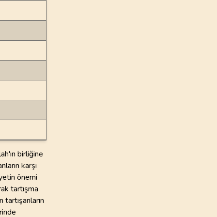
h'ın birliğine
nların karşı
iyetin önemi
rak tartışma
n tartışanların
rinde