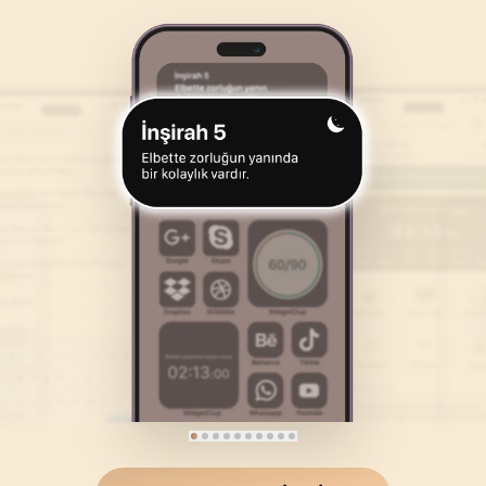
46
.
Ahkaf Suresi
47
.
Muhammed Suresi
35
AYET
38
AYET
50
.
Kaf Suresi
51
.
Zariyat Suresi
45
AYET
60
AYET
54
.
Kamer Suresi
55
.
Rahman Suresi
55
AYET
78
AYET
58
.
Mücadele Suresi
59
.
Hasr Suresi
22
AYET
24
AYET
62
.
Cuma Suresi
63
.
Munafikune Suresi
11
AYET
11
AYET
66
.
Tahrim Suresi
67
.
Mulk Suresi
12
AYET
30
AYET