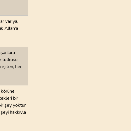
ar var ya,
ık Allah'a
ışanlara
e tutkusu
 işiten, her
ü körüne
ekleri bir
r şey yoktur.
 şeyi hakkıyla