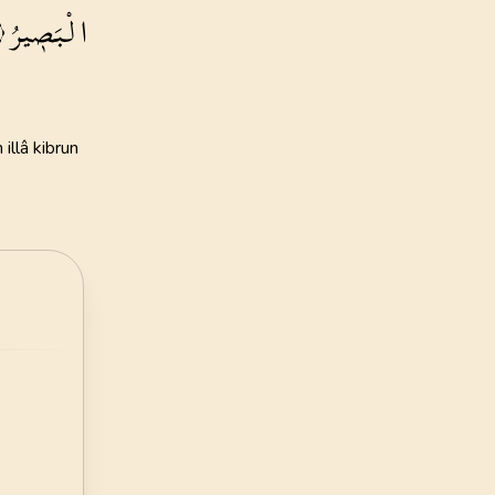
الْبَص۪يرُ
135
AYET
ye Vakfı
24
.
Nur Suresi
i Öztürk
64
AYET
28
.
Kasas Suresi
88
AYET
32
.
Secde Suresi
30
AYET
36
.
Yasin Suresi
83
AYET
40
.
Mumin Suresi
85
AYET
44
.
Duhan Suresi
59
AYET