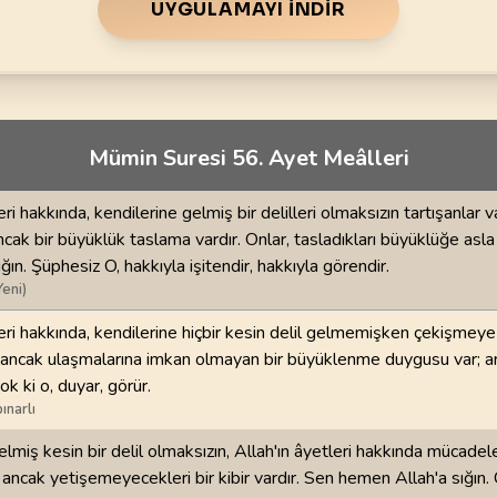
70
.
Mearic Suresi
71
.
Nuh Suresi
UYGULAMAYI İNDIR
44
AYET
28
AYET
i
74
.
Muddessir Suresi
75
.
Kiyamet Suresi
56
AYET
40
AYET
Mümin Suresi 56. Ayet Meâlleri
78
.
Nebe Suresi
79
.
Naziat Suresi
40
AYET
46
AYET
eri hakkında, kendilerine gelmiş bir delilleri olmaksızın tartışanlar v
82
.
Infitar Suresi
83
.
Mutaffifin Suresi
ncak bir büyüklük taslama vardır. Onlar, tasladıkları büyüklüğe asla
19
AYET
36
AYET
ğın. Şüphesiz O, hakkıyla işitendir, hakkıyla görendir.
Yeni)
86
.
Tarik Suresi
87
.
Ala Suresi
leri hakkında, kendilerine hiçbir kesin delil gelmemişken çekişmeye 
17
AYET
19
AYET
 ancak ulaşmalarına imkan olmayan bir büyüklenme duygusu var; ar
ok ki o, duyar, görür.
90
.
Beled Suresi
91
.
Şems Suresi
ınarlı
20
AYET
15
AYET
elmiş kesin bir delil olmaksızın, Allah'ın âyetleri hakkında mücadel
94
.
İnşirah Suresi
95
.
Tin Suresi
ancak yetişemeyecekleri bir kibir vardır. Sen hemen Allah'a sığın.
8
AYET
8
AYET