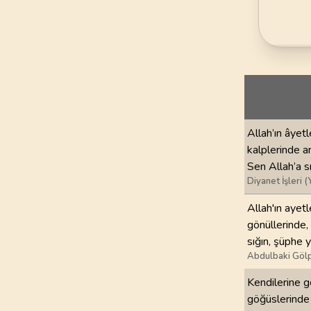
69
.
Hakka Suresi
52
AYET
73
.
Muzzemmil Sures
20
AYET
77
.
Murselat Suresi
50
AYET
Allah’ın âyetl
81
.
Tekvir Suresi
kalplerinde a
29
AYET
Sen Allah’a sı
Diyanet İşleri (
85
.
Buruc Suresi
Allah'ın ayet
22
AYET
gönüllerinde,
sığın, şüphe y
89
.
Fecr Suresi
Abdulbaki Gölp
30
AYET
Kendilerine g
93
.
Duha Suresi
göğüslerinde 
11
AYET