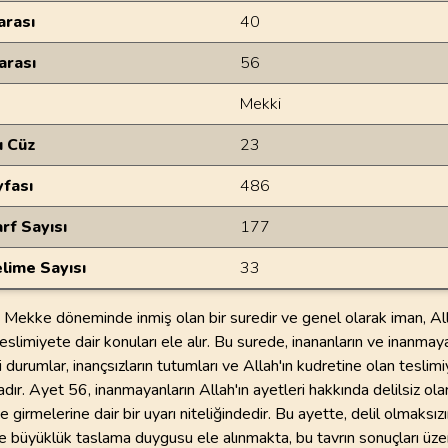
rası
40
arası
56
Mekki
u Cüz
23
yfası
486
rf Sayısı
177
lime Sayısı
33
Mekke döneminde inmiş olan bir suredir ve genel olarak iman, Alla
eslimiyete dair konuları ele alır. Bu surede, inananların ve inanmaya
i durumlar, inançsızların tutumları ve Allah'ın kudretine olan teslim
ır. Ayet 56, inanmayanların Allah'ın ayetleri hakkında delilsiz ola
girmelerine dair bir uyarı niteliğindedir. Bu ayette, delil olmaksızı
 ve büyüklük taslama duygusu ele alınmakta, bu tavrın sonuçları üze