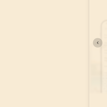
45
.
Casiye Suresi
37
AYET
49
.
Hucurat Suresi
18
AYET
53
.
Necm Suresi
62
AYET
57
.
Hadid Suresi
29
AYET
61
.
Saff Suresi
14
AYET
65
.
Talak Suresi
12
AYET