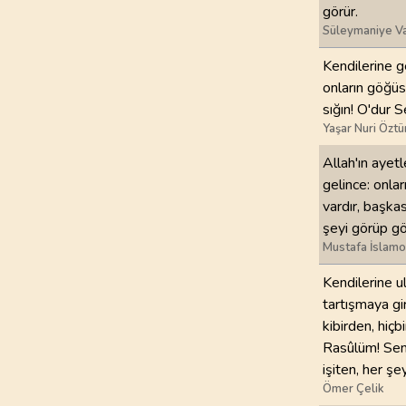
görür.
Süleymaniye Va
Kendilerine ge
onların göğüs
sığın! O'dur S
Yaşar Nuri Öztü
Allah'ın ayet
gelince: onla
vardır, başkas
şeyi görüp g
Mustafa İslamo
Kendilerine u
tartışmaya gi
kibirden, hiç
Rasûlüm! Sen, 
işiten, her şe
Ömer Çelik