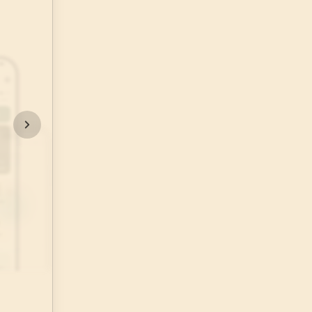
48
.
Fetih Suresi
29
AYET
52
.
Tur Suresi
49
AYET
56
.
Vakia Suresi
96
AYET
60
.
Mumtehine Suresi
13
AYET
64
.
Tegabun Suresi
18
AYET
68
.
Kalem Suresi
52
AYET