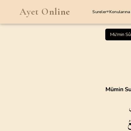
Ayet Online
Sureler
Konularına
▾
SURELER
Mü'min Sû
1
.
Fatiha Suresi
7
AYET
5
.
Maide Suresi
120
AYET
9
.
Tevbe Suresi
Mümin Sur
129
AYET
13
.
Rad Suresi
43
AYET
ُ
17
.
Isra Suresi