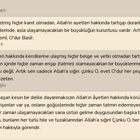
kfı
lmiş hiçbir kanıt olmadan, Allah'ın ayetleri hakkında tartışıp duranl
lerinde, asla ulaşamayacakları bir büyüklüğün kuruntusu vardır. Art
emî, O'dur Basîr.
rk
leri hakkında kendilerine ulaşmış hiçbir belge ve yetki olmadan tart
rın içinde hiçbir zaman erişip (tatmin) olamayacakları bir büyüklenm
ı değil. Artık sen sadece Allah'a sığın: çünkü O, evet O'dur her şeyi
özeten.
ğlu
laşan kesin bir delile dayanmaksızın Allah’ın âyetleri hakkında kör
rişenler var ya, onların göğüslerinde hiçbir zaman tatmin edemeyec
bir zaman ulaşamayacakları sana üstün gelme duygusundan başka bi
bunların her türlü hile ve tuzaklarından Allah’a sığın! Çünkü O, her
yi hakkıyla görendir.