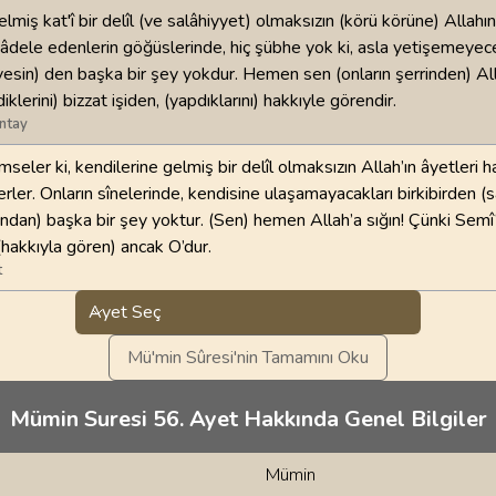
lmiş kat'î bir delîl (ve salâhiyyet) olmaksızın (körü körüne) Allahın
dele edenlerin göğüslerinde, hiç şübhe yok ki, asla yetişemeyecek
esin) den başka bir şey yokdur. Hemen sen (onların şerrinden) All
klerini) bizzat işiden, (yapdıklarını) hakkıyle görendir.
ntay
seler ki, kendilerine gelmiş bir delîl olmaksızın Allah’ın âyetleri 
ler. Onların sînelerinde, kendisine ulaşamayacakları birkibirden (
dan) başka bir şey yoktur. (Sen) hemen Allah’a sığın! Çünki Semî‘
 (hakkıyla gören) ancak O’dur.
t
Ayet Seç
Mü'min Sûresi'nin Tamamını Oku
Mümin Suresi 56. Ayet Hakkında Genel Bilgiler
Mümin