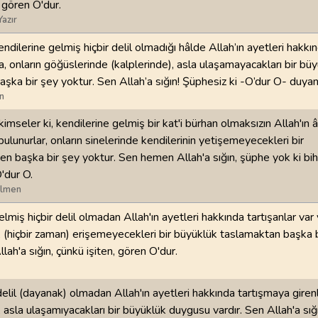
e gören O'dur.
Yazır
98
.
Beyyine Suresi
99
.
Zilzal Suresi
8
AYET
8
AYET
endilerine gelmiş hiçbir delil olmadığı hâlde Allah’ın ayetleri hak
a, onların göğüslerinde (kalplerinde), asla ulaşamayacakları bir bü
102
.
Tekasur Suresi
103
.
Asr Suresi
şka bir şey yoktur. Sen Allah’a sığın! Şüphesiz ki -O’dur O- duyan
8
AYET
3
AYET
n
imseler ki, kendilerine gelmiş bir kat'i bürhan olmaksızın Allah'ın 
106
.
Kureyş Suresi
107
.
Maun Suresi
lunurlar, onların sinelerinde kendilerinin yetişemeyecekleri bir
4
AYET
7
AYET
 başka bir şey yoktur. Sen hemen Allah'a sığın, şüphe yok ki bihak
'dur O.
110
.
Nasr Suresi
111
.
Tebbet Suresi
ilmen
3
AYET
5
AYET
lmiş hiçbir delil olmadan Allah'ın ayetleri hakkında tartışanlar var 
114
.
Nas Suresi
 (hiçbir zaman) erişemeyecekleri bir büyüklük taslamaktan başka 
6
AYET
lah'a sığın, çünkü işiten, gören O'dur.
 delil (dayanak) olmadan Allah'ın ayetleri hakkında tartışmaya giren
 asla ulaşamıyacakları bir büyüklük duygusu vardır. Sen Allah'a sığı