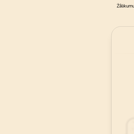
111
AYET
Żâlikumu
21
.
Enbiya Suresi
112
AYET
25
.
Furkan Suresi
77
AYET
29
.
Ankebut Suresi
69
AYET
33
.
Ahzab Suresi
73
AYET
37
.
Saffat Suresi
182
AYET
41
.
Fussilet Suresi
54
AYET