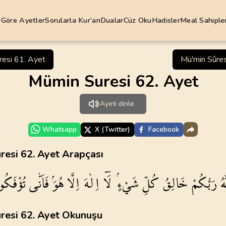
 Göre Ayetler
Sorularla Kur’an
Dualar
Cüz Oku
Hadisler
Meal Sahipler
Abdülbaki 
resi 61. Ayet
Mü'min Sûres
Diyanet İş
Mümin Suresi 62. Ayet
2
.
Bakara Suresi
3
.
Ali Imran Suresi
Elmalılı H
285
AYET
200
AYET
Ayeti dinle
Hasan Bas
6
.
Enam Suresi
7
.
Araf Suresi
165
AYET
206
AYET
Hayrât Ne
Whatsapp
X (Twitter)
Facebook
Mehmet O
10
.
Yunus Suresi
11
.
Hud Suresi
esi 62. Ayet Arapçası
109
AYET
123
AYET
Mustafa İ
ؤْفَكُونَ
فَاَنّٰى
هُوَۘ
اِلَّا
اِلٰهَ
لَٓا
شَيْءٍۢ
كُلِّ
خَالِقُ
رَبُّكُمْ
ال
Ömer Çeli
14
.
Ibrahim Suresi
15
.
Hicr Suresi
52
AYET
99
AYET
Ömer Nasu
resi 62. Ayet Okunuşu
Süleyman
18
.
Kehf Suresi
19
.
Meryem Suresi