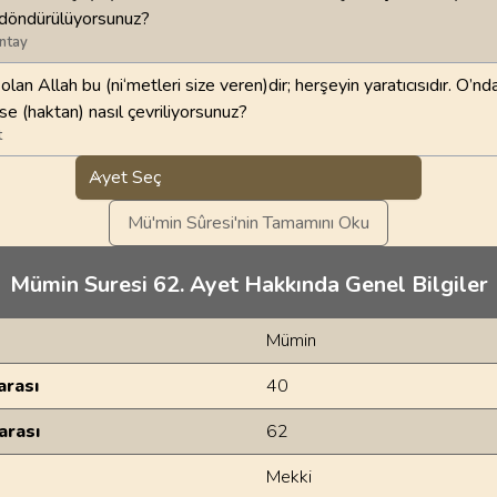
a döndürülüyorsunuz?
ntay
olan Allah bu (ni‘metleri size veren)dir; herşeyin yaratıcısıdır. O’nd
se (haktan) nasıl çevriliyorsunuz?
t
Ayet Seç
Mü'min Sûresi'nin Tamamını Oku
Mümin Suresi 62. Ayet Hakkında Genel Bilgiler
Mümin
rası
40
arası
62
Mekki