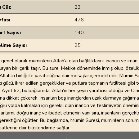
u Cüz
23
yfası
476
rf Sayısı
140
lime Sayısı
25
genel olarak müminlerin Allah’a olan bağlılıklarını, inancın ve ima
ayan bir içerik taşır. Bu sure, Mekke döneminde inmiş olup, özellik
llah’ın birliği ile yaratıcılığına dair mesajlar içermektedir. Mümin S
cı gücü, ikrar edilen gerçeklikler ve putlara tapmanın futilitesi gibi 
. Ayet 62, bu bağlamda, Allah’ın her şeyin yaratıcısı olduğu ve O’
ına dikkat çekerek, insanları boş inançlardan uzak durmaya çağırma
ru yolda kalmaları için gerekli olan inancın ve teslimiyetin önemini
anlamı, doğru inanç ve ibadet etmenin yanı sıra, insanların gerçek
erektiğini öğütler. Bu bağlamda, Mümin Suresi, müminlerin soruml
aatlerine dair bilgilendirme sağlar.