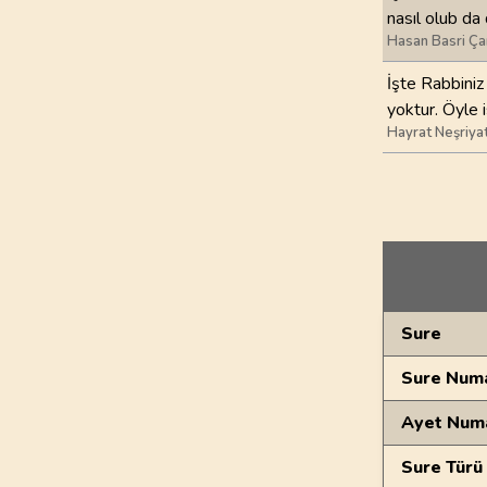
nasıl olub d
Hasan Basri Ça
İşte Rabbiniz 
yoktur. Öyle i
Hayrat Neşriya
Genel Bilgiler
Sure
Sure Numa
Ayet Num
Sure Türü