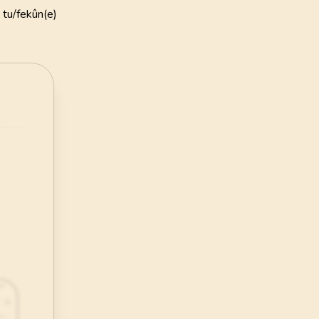
135
AYET
â tu/fekûn(e)
ye Vakfı
24
.
Nur Suresi
i Öztürk
64
AYET
28
.
Kasas Suresi
88
AYET
32
.
Secde Suresi
30
AYET
36
.
Yasin Suresi
83
AYET
40
.
Mumin Suresi
85
AYET
44
.
Duhan Suresi
59
AYET