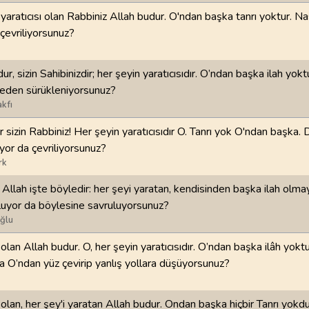
 yaratıcısı olan Rabbiniz Allah budur. O'ndan başka tanrı yoktur. Na
98
.
Beyyine Suresi
99
.
Zilzal Suresi
çevriliyorsunuz?
8
AYET
8
AYET
ur, sizin Sahibinizdir; her şeyin yaratıcısıdır. O’ndan başka ilah yok
102
.
Tekasur Suresi
103
.
Asr Suresi
reden sürükleniyorsunuz?
8
AYET
3
AYET
kfı
106
.
Kureyş Suresi
107
.
Maun Suresi
ır sizin Rabbiniz! Her şeyin yaratıcısıdır O. Tanrı yok O'ndan başka
4
AYET
7
AYET
uyor da çevriliyorsunuz?
rk
110
.
Nasr Suresi
111
.
Tebbet Suresi
 Allah işte böyledir: her şeyi yaratan, kendisinden başka ilah olma
3
AYET
5
AYET
oluyor da böylesine savruluyorsunuz?
ğlu
114
.
Nas Suresi
6
AYET
 olan Allah budur. O, her şeyin yaratıcısıdır. O’ndan başka ilâh yokt
da O’ndan yüz çevirip yanlış yollara düşüyorsunuz?
 olan, her şey'i yaratan Allah budur. Ondan başka hiçbir Tanrı yokd