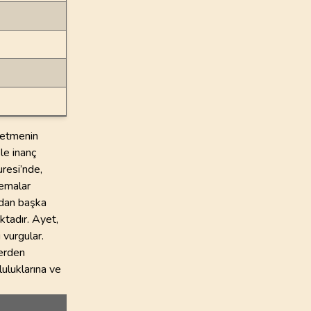
n etmenin
le inanç
uresi’nde,
temalar
ndan başka
ktadır. Ayet,
 vurgular.
lerden
uluklarına ve