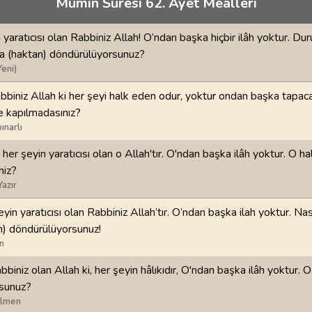
Mümin Suresi 62. Ayet Meâlleri
70
.
Mearic Suresi
71
.
Nuh Suresi
44
AYET
28
AYET
 yaratıcısı olan Rabbiniz Allah! O’ndan başka hiçbir ilâh yoktur. Du
i
74
.
Muddessir Suresi
75
.
Kiyamet Suresi
da (haktan) döndürülüyorsunuz?
56
AYET
40
AYET
Yeni)
bbiniz Allah ki her şeyi halk eden odur, yoktur ondan başka tapaca
78
.
Nebe Suresi
79
.
Naziat Suresi
re kapılmadasınız?
40
AYET
46
AYET
ınarlı
82
.
Infitar Suresi
83
.
Mutaffifin Suresi
 her şeyin yaratıcısı olan o Allah'tır. O'ndan başka ilâh yoktur. O h
19
AYET
36
AYET
iniz?
Yazır
86
.
Tarik Suresi
87
.
Ala Suresi
17
AYET
19
AYET
eyin yaratıcısı olan Rabbiniz Allah’tır. O’ndan başka ilah yoktur. Nas
n) döndürülüyorsunuz!
n
90
.
Beled Suresi
91
.
Şems Suresi
20
AYET
15
AYET
bbiniz olan Allah ki, her şeyin hâlıkıdır, O'ndan başka ilâh yoktur. O
sunuz?
94
.
İnşirah Suresi
95
.
Tin Suresi
ilmen
8
AYET
8
AYET