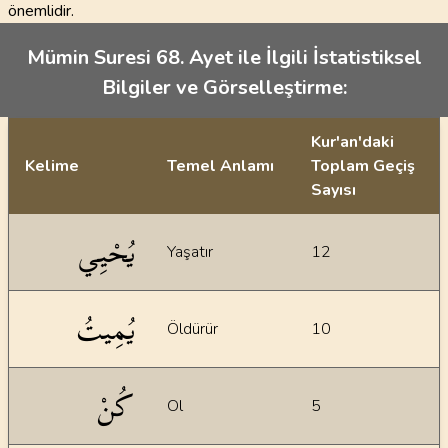
önemlidir.
Mümin Suresi 68. Ayet ile İlgili İstatistiksel
Bilgiler ve Görselleştirme:
Kur'an'daki
Kelime
Temel Anlamı
Toplam Geçiş
Sayısı
İstatiksel bilgiler
يُحْيِي
Yaşatır
12
يُمِيتُ
Öldürür
10
كُنْ
Ol
5