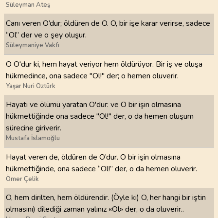
Süleyman Ateş
Canı veren O’dur; öldüren de O. O, bir işe karar verirse, sadece
“Ol” der ve o şey oluşur.
Süleymaniye Vakfı
O O'dur ki, hem hayat veriyor hem öldürüyor. Bir iş ve oluşa
hükmedince, ona sadece "Ol!" der; o hemen oluverir.
Yaşar Nuri Öztürk
Hayatı ve ölümü yaratan O'dur: ve O bir işin olmasına
hükmettiğinde ona sadece "Ol!" der, o da hemen oluşum
sürecine giriverir.
Mustafa İslamoğlu
Hayat veren de, öldüren de O’dur. O bir işin olmasına
hükmettiğinde, ona sadece “Ol!” der, o da hemen oluverir.
Ömer Çelik
O, hem dirilten, hem öldürendir. (Öyle ki) O, her hangi bir iştin
olmasını) dilediği zaman yalınız «Ol» der, o da oluverir..