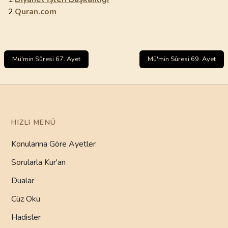
2.
Quran.com
Mü'min Sûresi 67. Ayet
Mü'min Sûresi 69. Ayet
HIZLI MENÜ
Konularına Göre Ayetler
Sorularla Kur'an
Dualar
Cüz Oku
Hadisler