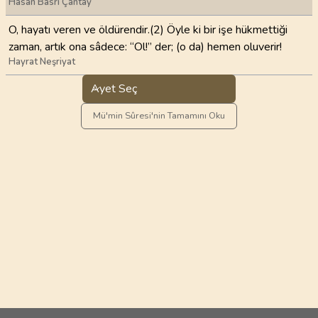
Hasan Basri Çantay
O, hayatı veren ve öldürendir.(2) Öyle ki bir işe hükmettiği
zaman, artık ona sâdece: “Ol!” der; (o da) hemen oluverir!
Hayrat Neşriyat
Ayet Seç
Mü'min Sûresi'nin Tamamını Oku