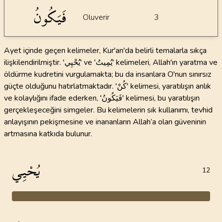
فَيَكُونُ
Oluverir
3
Ayet içinde geçen kelimeler, Kur'an'da belirli temalarla sıkça
ilişkilendirilmiştir. 'يُحْيِي' ve 'يُمِيتُ' kelimeleri, Allah'ın yaratma ve
öldürme kudretini vurgulamakta; bu da insanlara O'nun sınırsız
güçte olduğunu hatırlatmaktadır. 'كُنْ' kelimesi, yaratılışın anlık
ve kolaylığını ifade ederken, 'فَيَكُونُ' kelimesi, bu yaratılışın
gerçekleşeceğini simgeler. Bu kelimelerin sık kullanımı, tevhid
anlayışının pekişmesine ve inananların Allah’a olan güveninin
artmasına katkıda bulunur.
يُحْيِي
12