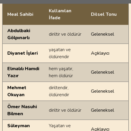
Kullanılan
Meal Sahibi
Dilsel Tonu
İfade
Ayetin meallerindeki dilsel farklılıklar
Abdulbaki
diriltir ve öldürür
Geleneksel
Gölpınarlı
yaşatan ve
Diyanet İşleri
Açıklayıcı
öldürendir
Elmalılı Hamdi
hem yaşatır,
Geleneksel
Yazır
hem öldürür
Mehmet
diriltendir,
Geleneksel
Okuyan
öldürendir
Ömer Nasuhi
diriltir ve öldürür
Geleneksel
Bilmen
Süleyman
Yaşatan ve
Açıklayıcı