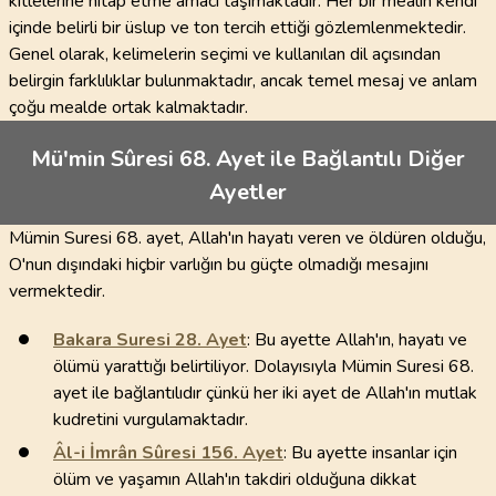
kitlelerine hitap etme amacı taşımaktadır. Her bir mealin kendi
içinde belirli bir üslup ve ton tercih ettiği gözlemlenmektedir.
Genel olarak, kelimelerin seçimi ve kullanılan dil açısından
belirgin farklılıklar bulunmaktadır, ancak temel mesaj ve anlam
çoğu mealde ortak kalmaktadır.
Mü'min Sûresi 68. Ayet ile Bağlantılı Diğer
Ayetler
Mümin Suresi 68. ayet, Allah'ın hayatı veren ve öldüren olduğu,
O'nun dışındaki hiçbir varlığın bu güçte olmadığı mesajını
vermektedir.
Bakara Suresi
28
. Ayet
: Bu ayette Allah'ın, hayatı ve
ölümü yarattığı belirtiliyor. Dolayısıyla Mümin Suresi 68.
ayet ile bağlantılıdır çünkü her iki ayet de Allah'ın mutlak
kudretini vurgulamaktadır.
Âl-i İmrân Sûresi
156
. Ayet
: Bu ayette insanlar için
ölüm ve yaşamın Allah'ın takdiri olduğuna dikkat