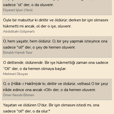
sadece “ol” der, o da oluverir.
Diyanet İşleri (Yeni)
Öyle bir mabuttur ki diriltir ve öldürür; derken bir işin olmasını
hükmetti mi ancak, ol der o işe, oluverir.
Abdulbaki Gölpınarlı
O, hem yaşatır, hem öldürür. O, bir şey yapmak isteyince ona
sadece "ol!" der, o şey de hemen oluverir.
Elmalılı Hamdi Yazır
O diriltendir, öldürendir. Bir işe hükmettiği zaman ona sadece
“Ol!” der, o da hemen olmaya başlar.
Mehmet Okuyan
O, o (Hâlık-i Hakîm)dir ki, diriltir ve öldürür, velhasıl O bir şeyi
irâde edince ona ancak «Ol!» der, o da hemen oluverir.
Ömer Nasuhi Bilmen
Yaşatan ve öldüren O'dur. Bir işin olmasını istedi mi, ona
sadece "ol!" der, o da olur.*