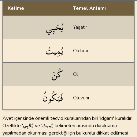
Kelime
Temel Anlamı
Dil bilgisi açıklamaları
يُحْيِي
Yaşatır
يُمِيتُ
Öldürür
كُنْ
Ol
فَيَكُونُ
Oluverir
Ayet içerisinde önemli tecvid kurallarından biri 'idgam' kuralıdır.
Özellikle 'يُحْيِي' ve 'يُمِيتُ' kelimeleri arasında duraklama
yapılmadan okunması gerektiği için bu kurala dikkat edilmesi