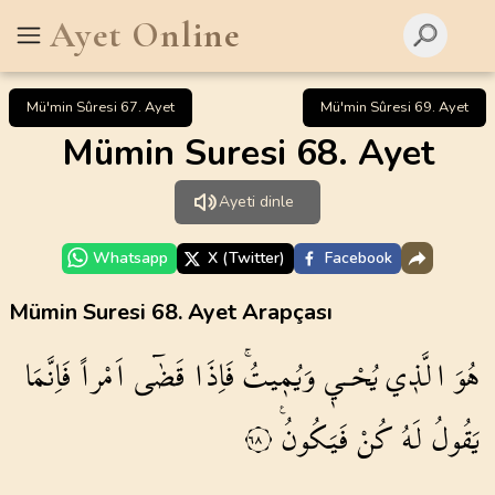
Ayet Online
Mü'min Sûresi 67. Ayet
Mü'min Sûresi 69. Ayet
Mümin Suresi 68. Ayet
Ayeti dinle
Whatsapp
X (Twitter)
Facebook
Mümin Suresi 68. Ayet Arapçası
هُوَ
الَّذ۪ي
يُحْـي۪
وَيُم۪يتُۚ
فَاِذَا
قَضٰٓى
اَمْراً
فَاِنَّمَا
يَقُولُ
لَهُ
كُنْ
فَيَكُونُ۟
٦٨