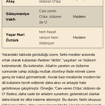
Ateş
öldüren O'dur
Canı veren
Süleymaniye
O’dur; öldüren
Modern
Vakfı
de O
hem hayat
Yaşar Nuri
veriyor hem
Modern
Öztürk
öldürüyor
Yukarıdaki tabloda görüldüğü üzere, farklı mealler arasında
ortak olarak kullanılan ifadeler 'diriltir', 'yaşatan' ve 'öldüren'
kelimeleridir. Bu kelimeler, Allah'ın yaratım ve öldürme
sürecinde sahip olduğu mutlak otoriteyi ifade etmek üzere
geniş bir kabul görmektedir. Ancak bazı meallerde modern bir
dil kullanımı tercih edilerek daha akıcı ve anlaşılır hale
getirilmeye çalışılmıştır. Örneğin, 'Canı veren O’dur; öldüren de
O' ifadesi, daha sade bir anlatım sunarken, geleneksel olanlar
daha klasik bir dille kaleme alınmıştır. Bu durum, farklı okuyucu