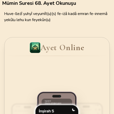
Mümin Suresi 68. Ayet Okunuşu
Huve-lleżî yuhyî veyumît(u)(s) fe-iżâ kadâ emran fe-innemâ
yekûlu lehu kun feyekûn(u)
Ayet Online