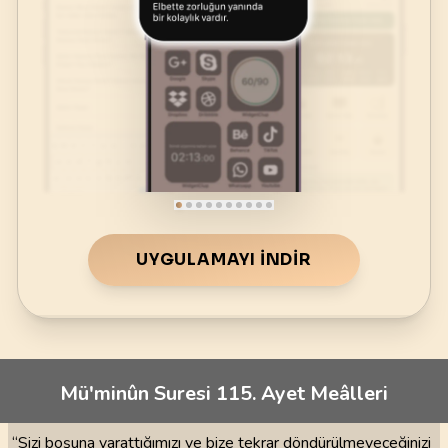
UYGULAMAYI İNDIR
Mü'minûn Suresi 115. Ayet Meâlleri
“Sizi boşuna yarattığımızı ve bize tekrar döndürülmeyeceğinizi