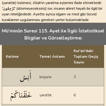
(yarattık) kelimesi, Allah'ın yaratma eylemini ifade etmektedir.
'تََرْجِعُونَ' (dönmeyeceksiniz) ise, insanın ahiret hayatı ile ilgili bir
uyarı niteliğindedir. Ayette ayrıca idgam ve med gibi tecvid
kurallarının uygulanması gereken yerler bulunmaktadır.
Mü'minûn Suresi 115. Ayet ile İlgili İstatistiksel
Bilgiler ve Görselleştirme:
Kur'an'daki
Kelime
Temel Anlamı
Toplam Geçiş
Sayısı
İstatiksel bilgiler
أَبَسً
boşuna
3
خَلَقْنَاكُمْ
yarattık
6