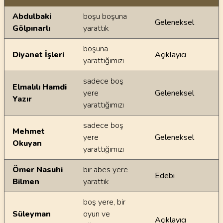
Ayetin meallerindeki dilsel farklılıklar
Abdulbaki
boşu boşuna
Geleneksel
Gölpınarlı
yarattık
boşuna
Diyanet İşleri
Açıklayıcı
yarattığımızı
sadece boş
Elmalılı Hamdi
yere
Geleneksel
Yazır
yarattığımızı
sadece boş
Mehmet
yere
Geleneksel
Okuyan
yarattığımızı
Ömer Nasuhi
bir abes yere
Edebi
Bilmen
yarattık
boş yere, bir
Süleyman
oyun ve
Açıklayıcı