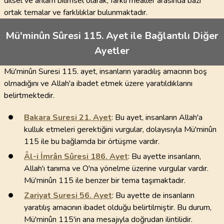
dilsel ve anlam bilimsel olarak, farklı mealler arasında bazı
ortak temalar ve farklılıklar bulunmaktadır.
Mü'minûn Sûresi 115. Ayet ile Bağlantılı Diğer
Ayetler
Mü'minûn Suresi 115. ayet, insanların yaradılış amacının boş
olmadığını ve Allah'a ibadet etmek üzere yaratıldıklarını
belirtmektedir.
Bakara Suresi
21
. Ayet
: Bu ayet, insanların Allah'a
kulluk etmeleri gerektiğini vurgular, dolayısıyla Mü'minûn
115 ile bu bağlamda bir örtüşme vardır.
Âl-i İmrân Sûresi
186
. Ayet
: Bu ayette insanların,
Allah'ı tanıma ve O'na yönelme üzerine vurgular vardır.
Mü'minûn 115 ile benzer bir tema taşımaktadır.
Zariyat Suresi
56
. Ayet
: Bu ayette de insanların
yaratılış amacının ibadet olduğu belirtilmiştir. Bu durum,
Mü'minûn 115'in ana mesajıyla doğrudan ilintilidir.