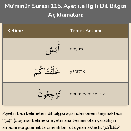
Mü'minûn Suresi 115. Ayet ile İlgili Dil Bilgisi
Açıklamaları:
Kelime
Temel Anlamı
Dil bilgisi açıklamaları
أَبَسً
boşuna
خَلَقْنَاكُمْ
yarattık
تََرْجِعُونَ
dönmeyeceksiniz
Ayetin bazı kelimeleri, dil bilgisi açısından önem taşımaktadır.
'أَبَسً' (boşuna) kelimesi, ayetin ana teması olan yaratılışın
amacını sorgulamakta önemli bir rol oynamaktadır. 'خَلَقْنَاكُمْ'