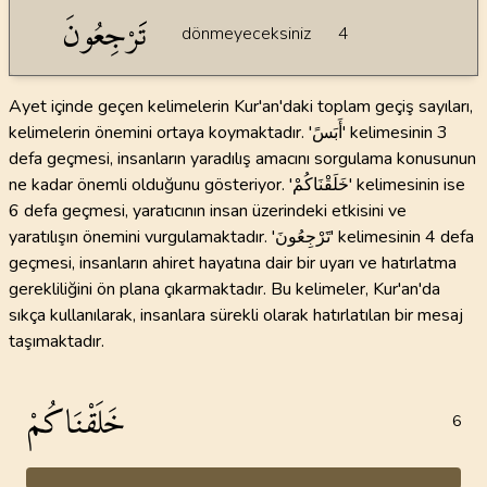
تََرْجِعُونَ
dönmeyeceksiniz
4
Ayet içinde geçen kelimelerin Kur'an'daki toplam geçiş sayıları,
kelimelerin önemini ortaya koymaktadır. 'أَبَسً' kelimesinin 3
defa geçmesi, insanların yaradılış amacını sorgulama konusunun
ne kadar önemli olduğunu gösteriyor. 'خَلَقْنَاكُمْ' kelimesinin ise
6 defa geçmesi, yaratıcının insan üzerindeki etkisini ve
yaratılışın önemini vurgulamaktadır. 'تََرْجِعُونَ' kelimesinin 4 defa
geçmesi, insanların ahiret hayatına dair bir uyarı ve hatırlatma
gerekliliğini ön plana çıkarmaktadır. Bu kelimeler, Kur'an'da
sıkça kullanılarak, insanlara sürekli olarak hatırlatılan bir mesaj
taşımaktadır.
خَلَقْنَاكُمْ
6