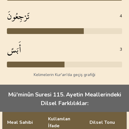
تََرْجِعُونَ
4
أَبَسً
3
Kelimelerin Kur'an'da geçiş grafiği
Mü'minûn Suresi 115. Ayetin Meallerindeki
Dilsel Farklılıklar:
Kullanılan
Meal Sahibi
Dilsel Tonu
İfade