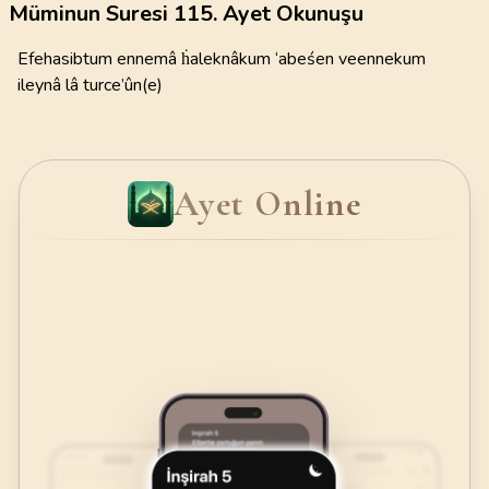
Müminun Suresi 115. Ayet Okunuşu
Efehasibtum ennemâ ḣaleknâkum ‘abeśen veennekum
ileynâ lâ turce’ûn(e)
Ayet Online