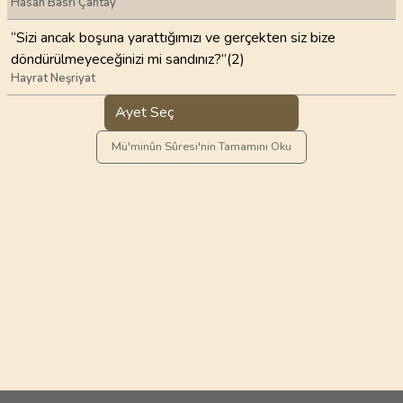
Hasan Basri Çantay
“Sizi ancak boşuna yarattığımızı ve gerçekten siz bize
döndürülmeyeceğinizi mi sandınız?”(2)
Hayrat Neşriyat
Ayet Seç
Mü'minûn Sûresi'nin Tamamını Oku