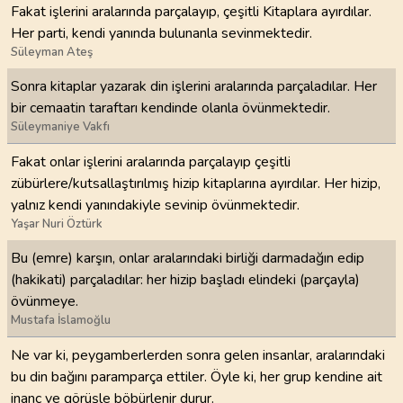
Fakat işlerini aralarında parçalayıp, çeşitli Kitaplara ayırdılar.
Her parti, kendi yanında bulunanla sevinmektedir.
Süleyman Ateş
Sonra kitaplar yazarak din işlerini aralarında parçaladılar. Her
bir cemaatin taraftarı kendinde olanla övünmektedir.
Süleymaniye Vakfı
Fakat onlar işlerini aralarında parçalayıp çeşitli
zübürlere/kutsallaştırılmış hizip kitaplarına ayırdılar. Her hizip,
yalnız kendi yanındakiyle sevinip övünmektedir.
Yaşar Nuri Öztürk
Bu (emre) karşın, onlar aralarındaki birliği darmadağın edip
(hakikati) parçaladılar: her hizip başladı elindeki (parçayla)
övünmeye.
Mustafa İslamoğlu
Ne var ki, peygamberlerden sonra gelen insanlar, aralarındaki
bu din bağını paramparça ettiler. Öyle ki, her grup kendine ait
inanç ve görüşle böbürlenir durur.