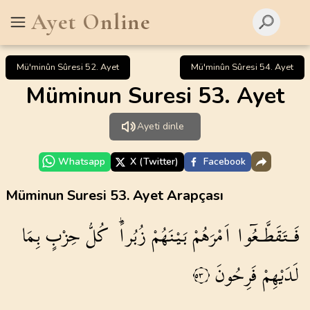
Ayet Online
Mü'minûn Sûresi 52. Ayet
Mü'minûn Sûresi 54. Ayet
Müminun Suresi 53. Ayet
Ayeti dinle
Whatsapp
X (Twitter)
Facebook
Müminun Suresi 53. Ayet Arapçası
فَـتَقَطَّـعُٓوا
اَمْرَهُمْ
بَيْنَهُمْ
زُبُراًۜ
كُلُّ
حِزْبٍ
بِمَا
لَدَيْهِمْ
فَرِحُونَ
٥٣