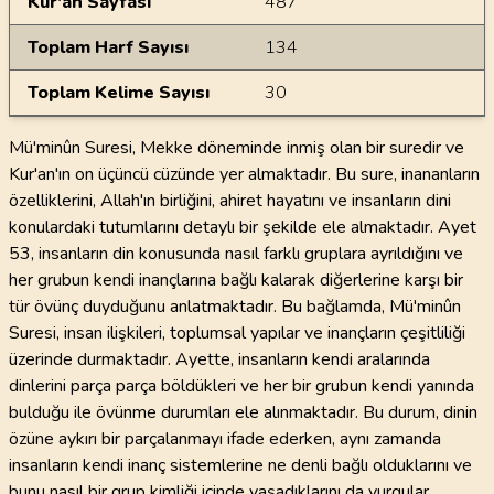
Kur'an Sayfası
487
Toplam Harf Sayısı
134
Toplam Kelime Sayısı
30
Mü'minûn Suresi, Mekke döneminde inmiş olan bir suredir ve
Kur'an'ın on üçüncü cüzünde yer almaktadır. Bu sure, inananların
özelliklerini, Allah'ın birliğini, ahiret hayatını ve insanların dini
konulardaki tutumlarını detaylı bir şekilde ele almaktadır. Ayet
53, insanların din konusunda nasıl farklı gruplara ayrıldığını ve
her grubun kendi inançlarına bağlı kalarak diğerlerine karşı bir
tür övünç duyduğunu anlatmaktadır. Bu bağlamda, Mü'minûn
Suresi, insan ilişkileri, toplumsal yapılar ve inançların çeşitliliği
üzerinde durmaktadır. Ayette, insanların kendi aralarında
dinlerini parça parça böldükleri ve her bir grubun kendi yanında
bulduğu ile övünme durumları ele alınmaktadır. Bu durum, dinin
özüne aykırı bir parçalanmayı ifade ederken, aynı zamanda
insanların kendi inanç sistemlerine ne denli bağlı olduklarını ve
bunu nasıl bir grup kimliği içinde yaşadıklarını da vurgular.