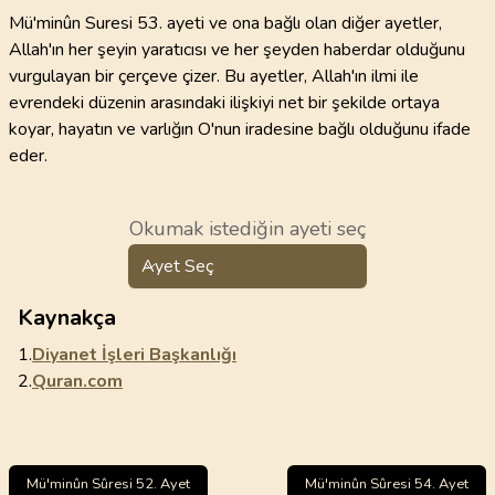
Mü'minûn Suresi 53. ayeti ve ona bağlı olan diğer ayetler,
Allah'ın her şeyin yaratıcısı ve her şeyden haberdar olduğunu
vurgulayan bir çerçeve çizer. Bu ayetler, Allah'ın ilmi ile
evrendeki düzenin arasındaki ilişkiyi net bir şekilde ortaya
koyar, hayatın ve varlığın O'nun iradesine bağlı olduğunu ifade
eder.
Okumak istediğin ayeti seç
Ayet Seç
Kaynakça
1.
Diyanet İşleri Başkanlığı
2.
Quran.com
Mü'minûn Sûresi 52. Ayet
Mü'minûn Sûresi 54. Ayet