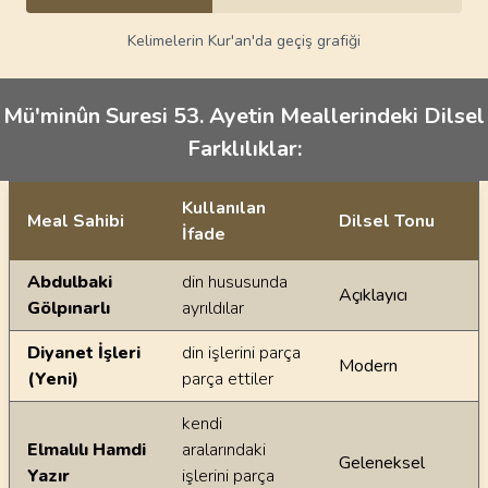
Kelimelerin Kur'an'da geçiş grafiği
Mü'minûn Suresi 53. Ayetin Meallerindeki Dilsel
Farklılıklar:
Kullanılan
Meal Sahibi
Dilsel Tonu
İfade
Ayetin meallerindeki dilsel farklılıklar
Abdulbaki
din hususunda
Açıklayıcı
Gölpınarlı
ayrıldılar
Diyanet İşleri
din işlerini parça
Modern
(Yeni)
parça ettiler
kendi
Elmalılı Hamdi
aralarındaki
Geleneksel
Yazır
işlerini parça