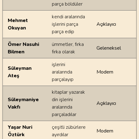
parça böldüler
kendi aralarında
Mehmet
işlerini parça
Açıklayıcı
Okuyan
parça edip
Ömer Nasuhi
ümmetler, fırka
Geleneksel
Bilmen
fırka olarak
işlerini
Süleyman
aralarında
Modern
Ateş
parçalayıp
kitaplar yazarak
Süleymaniye
din işlerini
Açıklayıcı
Vakfı
aralarında
parçaladılar
Yaşar Nuri
çeşitli zübürlere
Modern
Öztürk
ayırdılar