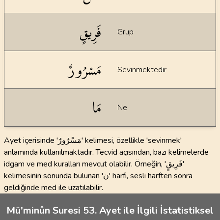
فَرِيقٍ
Grup
مَسْرُورٌ
Sevinmektedir
مَا
Ne
Ayet içerisinde 'مَسْرُورٌ' kelimesi, özellikle 'sevinmek'
anlamında kullanılmaktadır. Tecvid açısından, bazı kelimelerde
idgam ve med kuralları mevcut olabilir. Örneğin, 'فَرِيقٍ'
kelimesinin sonunda bulunan 'ن' harfi, sesli harften sonra
geldiğinde med ile uzatılabilir.
Mü'minûn Suresi 53. Ayet ile İlgili İstatistiksel