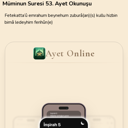
Müminun Suresi 53. Ayet Okunuşu
Fetekatta’û emrahum beynehum zuburâ(an)(s) kullu hizbin
bimâ ledeyhim ferihûn(e)
Ayet Online