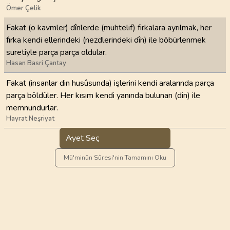
Ömer Çelik
Fakat (o kavmler) dînlerde (muhtelif) fırkalara ayrılmak, her
fırka kendi ellerindeki (nezdlerindeki dîn) ile böbürlenmek
suretiyle parça parça oldular.
Hasan Basri Çantay
Fakat (insanlar din husûsunda) işlerini kendi aralarında parça
parça böldüler. Her kısım kendi yanında bulunan (din) ile
memnundurlar.
Hayrat Neşriyat
Ayet Seç
Mü'minûn Sûresi'nin Tamamını Oku