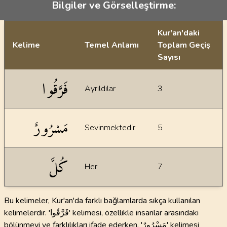
Bilgiler ve Görselleştirme:
Kur'an'daki
Kelime
Temel Anlamı
Toplam Geçiş
Sayısı
İstatiksel bilgiler
فَرَّقُوا
Ayrıldılar
3
مَسْرُورٌ
Sevinmektedir
5
كُلَّ
Her
7
Bu kelimeler, Kur'an'da farklı bağlamlarda sıkça kullanılan
kelimelerdir. 'فَرَّقُوا' kelimesi, özellikle insanlar arasındaki
bölünmeyi ve farklılıkları ifade ederken, 'مَسْرُورٌ' kelimesi