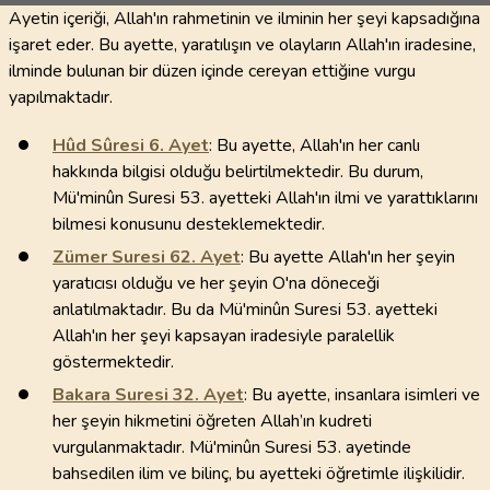
Ayetin içeriği, Allah'ın rahmetinin ve ilminin her şeyi kapsadığına
işaret eder. Bu ayette, yaratılışın ve olayların Allah'ın iradesine,
ilminde bulunan bir düzen içinde cereyan ettiğine vurgu
yapılmaktadır.
Hûd Sûresi
6
. Ayet
: Bu ayette, Allah'ın her canlı
hakkında bilgisi olduğu belirtilmektedir. Bu durum,
Mü'minûn Suresi 53. ayetteki Allah'ın ilmi ve yarattıklarını
bilmesi konusunu desteklemektedir.
Zümer Suresi
62
. Ayet
: Bu ayette Allah'ın her şeyin
yaratıcısı olduğu ve her şeyin O'na döneceği
anlatılmaktadır. Bu da Mü'minûn Suresi 53. ayetteki
Allah'ın her şeyi kapsayan iradesiyle paralellik
göstermektedir.
Bakara Suresi
32
. Ayet
: Bu ayette, insanlara isimleri ve
her şeyin hikmetini öğreten Allah’ın kudreti
vurgulanmaktadır. Mü'minûn Suresi 53. ayetinde
bahsedilen ilim ve bilinç, bu ayetteki öğretimle ilişkilidir.