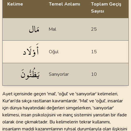
Kelime
Temel Anlamı
Toplam Geçiş
Sayısı
İstatiksel bilgiler
مَال
Mal
25
أَوْلَاد
Oğul
15
يَظُنُّونَ
Sanıyorlar
10
Ayet içerisinde geçen 'mal', 'oğul' ve 'sanıyorlar' kelimeleri,
Kur'an'da sıkça rastlanan kavramlardır. 'Mal' ve 'oğul', insanlar
için dünya hayatındaki değerleri simgelerken, 'sanıyorlar'
kelimesi, insan psikolojisini ve inanç sistemini yansıtan bir ifade
olarak öne çıkmaktadır. Bu kelimelerin tekrar kullanımı,
insanların maddi kazanımlarının ruhsal durumlarıyla olan ilişkisini