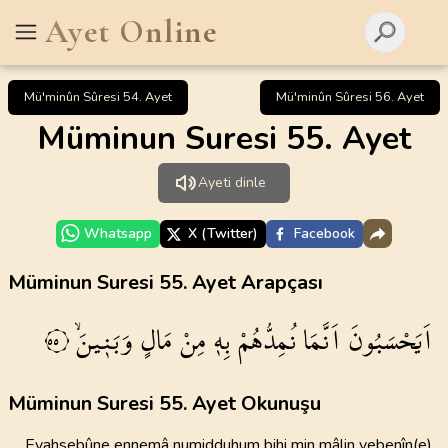
Ayet Online
Mü'minûn Sûresi 54. Ayet
Mü'minûn Sûresi 56. Ayet
Müminun Suresi 55. Ayet
Ayeti dinle
Whatsapp
X (Twitter)
Facebook
Müminun Suresi 55. Ayet Arapçası
اَيَحْسَبُونَ
اَنَّمَا
نُمِدُّهُمْ
بِه۪
مِنْ
مَالٍ
وَبَن۪ينَۙ
٥٥
Müminun Suresi 55. Ayet Okunuşu
Eyahsebûne ennemâ numidduhum bihi min mâlin vebenîn(e)