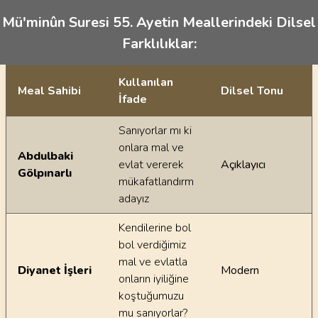
Mü'minûn Suresi 55. Ayetin Meallerindeki Dilsel
Farklılıklar:
Kullanılan
Meal Sahibi
Dilsel Tonu
İfade
Ayetin meallerindeki dilsel farklılıklar
Sanıyorlar mı ki
onlara mal ve
Abdulbaki
evlat vererek
Açıklayıcı
Gölpınarlı
mükafatlandırm
adayız
Kendilerine bol
bol verdiğimiz
mal ve evlatla
Diyanet İşleri
Modern
onların iyiliğine
koştuğumuzu
mu sanıyorlar?