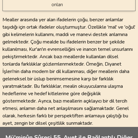
onları
Mealler arasında yer alan ifadelerin çoğu, benzer anlamlar
taşıdığı için ortak ifadeler oluşturmuştur. Özellikle 'mal' ve 'oğul'
gibi kelimelerin kullanımı, maddi ve manevi destek anlamına
gelmektedir. Çoğu mealde bu ifadelerin benzer bir şekilde
kullanılması, Kur'an'ın evrenselliğini ve inancın temel unsurlarını
pekiştirmektedir. Ancak bazı meallerde kullanılan dilsel
tonlarda farklılıklar gözlemlenmektedir. Örneğin, Diyanet
İşleri'nin daha modern bir dil kullanması, diğer meallerin daha
geleneksel bir üslup benimsemesine karşı bir farklılık
yaratmaktadır. Bu farklılıklar, mealin okuyucularına ulaşma
hedeflerine ve hedef kitlelerine göre değişiklik
göstermektedir. Ayrıca, bazı meallerin açıklayıcı bir dil tercih
etmesi, anlamın daha net anlaşılmasını sağlamaktadır. Genel
olarak, herkesin farklı bir perspektiften anlamaya çalıştığı bu
ayet, zengin bir dilsel çeşitlilik sunmaktadır.
Mü'minûn Sûresi 55. Ayet ile Bağlantılı Diğer