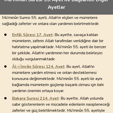
Ayetler
Mü'minûn Suresi 55. ayeti, Allah'ın elçileri ve müminlere
sağladığı zaferler ve onlara olan yardımını belirtmektedir.
Enfâl Sûresi
17
. Ayet
: Bu ayette, savaşa katılan
müminlerin, zaferin Allah tarafından verildiğine dair bir
hatırlatma yapılmaktadır. Mü'minûn 55. ayeti ile benzer
bir şekilde, Allah'ın yardımının her durumda belirleyici
olduğu vurgulanmaktadır.
Âl-i İmrân Sûresi
124
. Ayet
: Bu ayet, Allah'ın
müminlere yardım etmesi ve onları desteklemesi
konusuna değinmektedir. Mü'minûn 55. ayeti ile aynı
bağlamda müminlerin güçlenip başarılı olması için ilahi
yardımın önemini ortaya koyar.
Bakara Suresi
214
. Ayet
: Bu ayette, Allah yolunda
sabır gösterenlerin ve mücadele edenlerin nasipleneceği
zaferler ve güç belirtilmektedir. Mü'minûn 55. ayetiyle