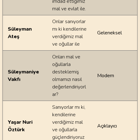
imdad ettiğimiz
mal ve evlat ile.
Onlar sanıyorlar
Süleyman
mı ki kendilerine
Geleneksel
Ateş
verdiğimiz mal
ve oğullar ile
Onları mal ve
oğullarla
Süleymaniye
desteklemiş
Modern
Vakfı
olmamızı nasıl
değerlendiriyorl
ar?
Sanıyorlar mı ki,
kendilerine
Yaşar Nuri
verdiğimiz mal
Açıklayıcı
Öztürk
ve oğullarla
güçlendiriyoruz