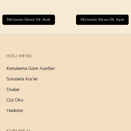
Mü'minûn Sûresi 54. Ayet
Mü'minûn Sûresi 56. Ayet
HIZLI MENÜ
Konularına Göre Ayetler
Sorularla Kur'an
Dualar
Cüz Oku
Hadisler
KURUMSAL