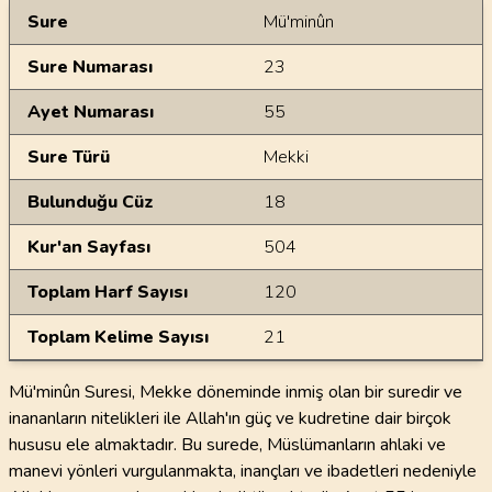
Genel Bilgiler
Sure
Mü'minûn
Sure Numarası
23
Ayet Numarası
55
Sure Türü
Mekki
Bulunduğu Cüz
18
Kur'an Sayfası
504
Toplam Harf Sayısı
120
Toplam Kelime Sayısı
21
Mü'minûn Suresi, Mekke döneminde inmiş olan bir suredir ve
inananların nitelikleri ile Allah'ın güç ve kudretine dair birçok
hususu ele almaktadır. Bu surede, Müslümanların ahlaki ve
manevi yönleri vurgulanmakta, inançları ve ibadetleri nedeniyle