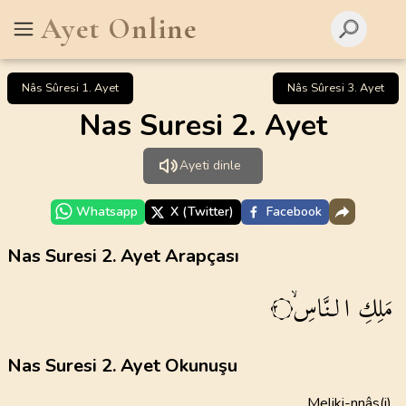
Ayet Online
Nâs Sûresi 1. Ayet
Nâs Sûresi 3. Ayet
Nas Suresi 2. Ayet
Ayeti dinle
Whatsapp
X (Twitter)
Facebook
Nas Suresi 2. Ayet Arapçası
مَلِكِ
النَّاسِۙ
٢
Nas Suresi 2. Ayet Okunuşu
Meliki-nnâs(i)