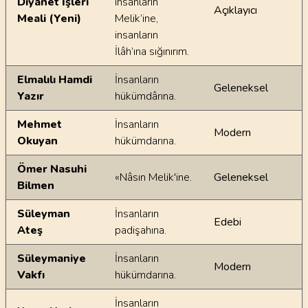
Diyanet İşleri
insanların
Açıklayıcı
Meali (Yeni)
Melik’ine,
insanların
İlâh’ına sığınırım.
Elmalılı Hamdi
İnsanların
Geleneksel
Yazır
hükümdârına.
Mehmet
İnsanların
Modern
Okuyan
hükümdarına.
Ömer Nasuhi
«Nâsın Melik'ine.
Geleneksel
Bilmen
Süleyman
İnsanların
Edebi
Ateş
padişahına.
Süleymaniye
İnsanların
Modern
Vakfı
hükümdarına.
İnsanların