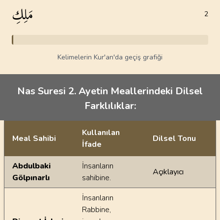
مَلِكِ
2
Kelimelerin Kur'an'da geçiş grafiği
Nas Suresi 2. Ayetin Meallerindeki Dilsel
Farklılıklar:
Kullanılan
Meal Sahibi
Dilsel Tonu
İfade
Ayetin meallerindeki dilsel farklılıklar
Abdulbaki
İnsanların
Açıklayıcı
Gölpınarlı
sahibine.
İnsanların
Rabbine,