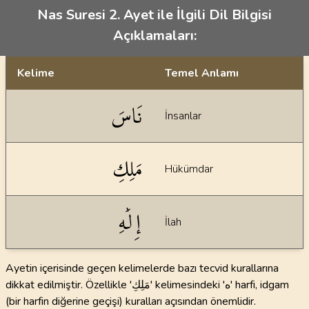
Nas Suresi 2. Ayet ile İlgili Dil Bilgisi
Açıklamaları:
Kelime
Temel Anlamı
Dil bilgisi açıklamaları
نَاسَ
İnsanlar
مَلِكِ
Hükümdar
إِلَٰهِ
İlah
Ayetin içerisinde geçen kelimelerde bazı tecvid kurallarına
dikkat edilmiştir. Özellikle 'مَلِكِ' kelimesindeki 'ه' harfi, idgam
(bir harfin diğerine geçişi) kuralları açısından önemlidir.