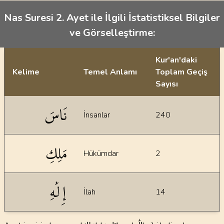
Nas Suresi 2. Ayet ile İlgili İstatistiksel Bilgiler
ve Görselleştirme:
Kur'an'daki
Kelime
Temel Anlamı
Toplam Geçiş
Sayısı
İstatiksel bilgiler
نَاسَ
İnsanlar
240
مَلِكِ
Hükümdar
2
إِلَٰهِ
İlah
14