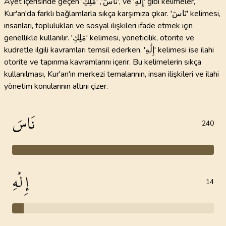
Ayet içerisinde geçen 'نَاسَ', 'مَلِكِ', ve 'إِلَٰهِ' gibi kelimeler,
Kur'an'da farklı bağlamlarla sıkça karşımıza çıkar. 'نَاسَ' kelimesi,
insanları, toplulukları ve sosyal ilişkileri ifade etmek için
genellikle kullanılır. 'مَلِكِ' kelimesi, yöneticilik, otorite ve
kudretle ilgili kavramları temsil ederken, 'إِلَٰهِ' kelimesi ise ilahi
otorite ve tapınma kavramlarını içerir. Bu kelimelerin sıkça
kullanılması, Kur'an'ın merkezi temalarının, insan ilişkileri ve ilahi
yönetim konularının altını çizer.
نَاسَ
240
إِلَٰهِ
14