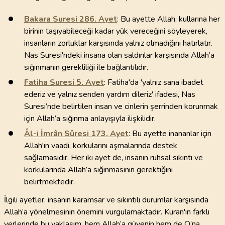
Bakara Suresi
286
. Ayet
: Bu ayette Allah, kullarına her
birinin taşıyabileceği kadar yük vereceğini söyleyerek,
insanların zorluklar karşısında yalnız olmadığını hatırlatır.
Nas Suresi'ndeki insana olan saldırılar karşısında Allah’a
sığınmanın gerekliliği ile bağlantılıdır.
Fatiha Suresi
5
. Ayet
: Fatiha'da 'yalnız sana ibadet
ederiz ve yalnız senden yardım dileriz' ifadesi, Nas
Suresi’nde belirtilen insan ve cinlerin şerrinden korunmak
için Allah’a sığınma anlayışıyla ilişkilidir.
Âl-i İmrân Sûresi
173
. Ayet
: Bu ayette inananlar için
Allah'ın vaadi, korkularını aşmalarında destek
sağlamasıdır. Her iki ayet de, insanın ruhsal sıkıntı ve
korkularında Allah’a sığınmasının gerektiğini
belirtmektedir.
İlgili ayetler, insanın karamsar ve sıkıntılı durumlar karşısında
Allah’a yönelmesinin önemini vurgulamaktadır. Kuran'ın farklı
yerlerinde bu yaklaşım, hem Allah’a güvenin hem de O’na