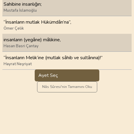
Sahibine insanlığın;
Mustafa İslamoğlu
“İnsanların mutlak Hükümdârı’na”,
Ömer Çelik
insanların (yegâne) mâlikine,
Hasan Basri Çantay
“İnsanların Melik’ine (mutlak sâhib ve sultânına)!”
Hayrat Neşriyat
Ayet Seç
Nâs Sûresi'nin Tamamını Oku