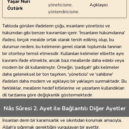
Yaşar Nuri
yöneticisine,
Açıklayıcı
Öztürk
yönlendiricisine.
Tabloda görülen ifadelerin çoğu, insanların yöneticisi ve
hükümdarı gibi benzer kavramları içerir. 'İnsanların hükümdarına'
ifadesi, birçok mealde ortak olarak tercih edilmiş olup, bu
durumun nedeni, bu kelimenin genel olarak toplumda tanınan
bir otoriteyi temsil etmesidir. Kullanılan kelimeler elbette aynı
kavramı ifade etmekte, ancak bazı meallerde daha edebi veya
modern bir dil kullanılmıştır. Örneğin, 'padişah' gibi kelimeler
daha geleneksel bir ton taşırken, 'yöneticisi' ve 'sahibine'
ifadeleri daha modern ve açıklayıcı bir yaklaşım sunmaktadır. Bu
farklılıklar, meallerin hedef kitlelerine ve yazarların kullandıkları
dil tarzlarına göre değişkenlik göstermektedir.
Nâs Sûresi 2. Ayet ile Bağlantılı Diğer Ayetler
İnsanları derin bir karamsarlık ve sıkıntıdan korumak amacıyla,
Allah'a sığınmak gerektiğini vurgulayan bir ayettir.