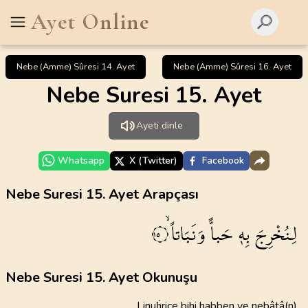
Ayet Online
Nebe (Amme) Sûresi 14. Ayet
Nebe (Amme) Sûresi 16. Ayet
Nebe Suresi 15. Ayet
Ayeti dinle
Whatsapp
X (Twitter)
Facebook
Nebe Suresi 15. Ayet Arapçası
لِنُخْرِجَ
بِه۪
حَباًّ
وَنَبَاتاًۙ
١٥
Nebe Suresi 15. Ayet Okunuşu
Linuḣrice bihi habben ve nebâtâ(n)