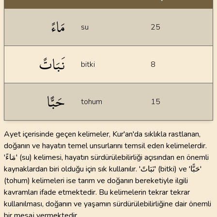
İstatiksel bilgiler
مَاءً
su
25
نَبَاتً
bitki
8
حَبًّا
tohum
15
Ayet içerisinde geçen kelimeler, Kur'an'da sıklıkla rastlanan,
doğanın ve hayatın temel unsurlarını temsil eden kelimelerdir.
'مَاءً' (su) kelimesi, hayatın sürdürülebilirliği açısından en önemli
kaynaklardan biri olduğu için sık kullanılır. 'نَبَاتً' (bitki) ve 'حَبًّا'
(tohum) kelimeleri ise tarım ve doğanın bereketiyle ilgili
kavramları ifade etmektedir. Bu kelimelerin tekrar tekrar
kullanılması, doğanın ve yaşamın sürdürülebilirliğine dair önemli
bir mesaj vermektedir.