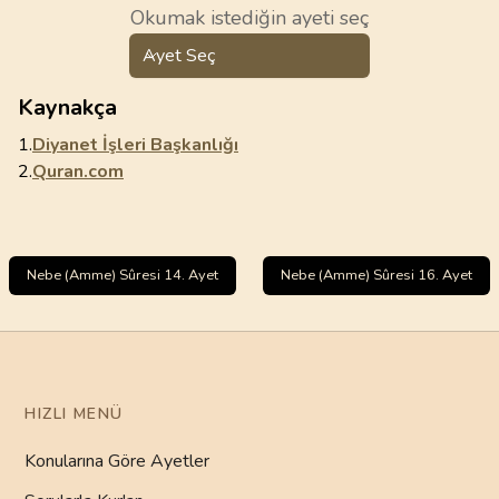
Okumak istediğin ayeti seç
Ayet Seç
Kaynakça
1.
Diyanet İşleri Başkanlığı
2.
Quran.com
Nebe (Amme) Sûresi 14. Ayet
Nebe (Amme) Sûresi 16. Ayet
HIZLI MENÜ
Konularına Göre Ayetler