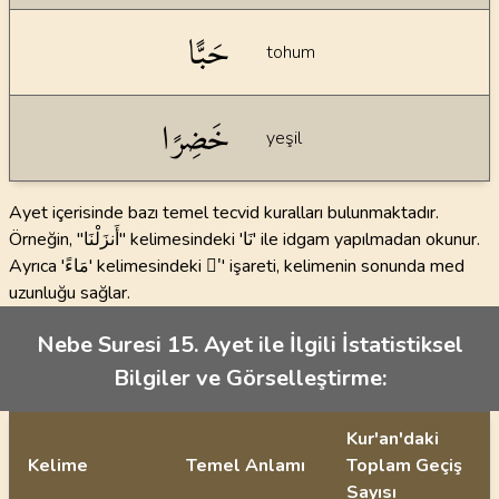
حَبًّا
tohum
خَضِرًا
yeşil
Ayet içerisinde bazı temel tecvid kuralları bulunmaktadır.
Örneğin, "أَنزَلْنَا" kelimesindeki 'نَا' ile idgam yapılmadan okunur.
Ayrıca 'مَاءً' kelimesindeki 'ً' işareti, kelimenin sonunda med
uzunluğu sağlar.
Nebe Suresi 15. Ayet ile İlgili İstatistiksel
Bilgiler ve Görselleştirme:
Kur'an'daki
Kelime
Temel Anlamı
Toplam Geçiş
Sayısı