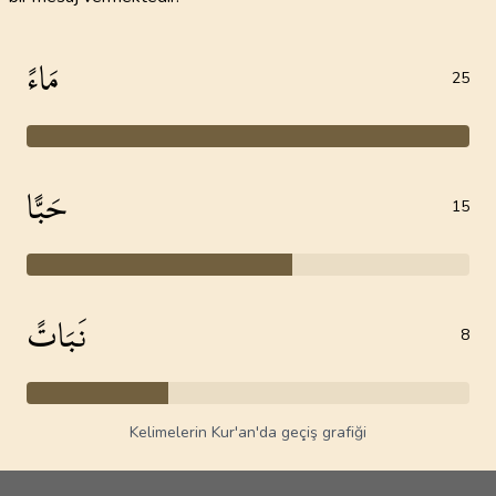
مَاءً
25
حَبًّا
15
نَبَاتً
8
Kelimelerin Kur'an'da geçiş grafiği