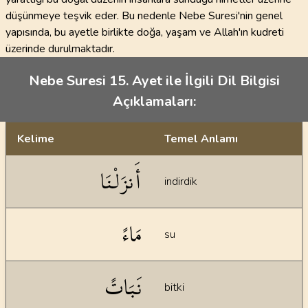
düşünmeye teşvik eder. Bu nedenle Nebe Suresi'nin genel
yapısında, bu ayetle birlikte doğa, yaşam ve Allah'ın kudreti
üzerinde durulmaktadır.
Nebe Suresi 15. Ayet ile İlgili Dil Bilgisi
Açıklamaları:
Kelime
Temel Anlamı
Dil bilgisi açıklamaları
أَنزَلْنَا
indirdik
مَاءً
su
نَبَاتً
bitki