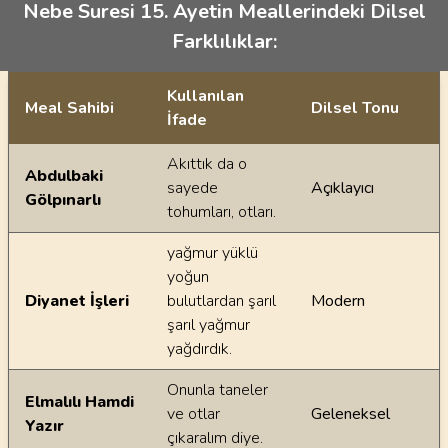
Nebe Suresi 15. Ayetin Meallerindeki Dilsel
Farklılıklar:
Kullanılan
Meal Sahibi
Dilsel Tonu
İfade
Ayetin meallerindeki dilsel farklılıklar
Akıttık da o
Abdulbaki
sayede
Açıklayıcı
Gölpınarlı
tohumları, otları.
yağmur yüklü
yoğun
Diyanet İşleri
bulutlardan şarıl
Modern
şarıl yağmur
yağdırdık.
Onunla taneler
Elmalılı Hamdi
ve otlar
Geleneksel
Yazır
çıkaralım diye.