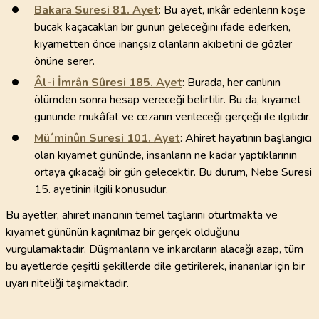
Bakara Suresi
81
. Ayet
: Bu ayet, inkâr edenlerin köşe
bucak kaçacakları bir günün geleceğini ifade ederken,
kıyametten önce inançsız olanların akıbetini de gözler
önüne serer.
Âl-i İmrân Sûresi
185
. Ayet
: Burada, her canlının
ölümden sonra hesap vereceği belirtilir. Bu da, kıyamet
gününde mükâfat ve cezanın verileceği gerçeği ile ilgilidir.
Mü´minûn Suresi
101
. Ayet
: Ahiret hayatının başlangıcı
olan kıyamet gününde, insanların ne kadar yaptıklarının
ortaya çıkacağı bir gün gelecektir. Bu durum, Nebe Suresi
15. ayetinin ilgili konusudur.
Bu ayetler, ahiret inancının temel taşlarını oturtmakta ve
kıyamet gününün kaçınılmaz bir gerçek olduğunu
vurgulamaktadır. Düşmanların ve inkarcıların alacağı azap, tüm
bu ayetlerde çeşitli şekillerde dile getirilerek, inananlar için bir
uyarı niteliği taşımaktadır.