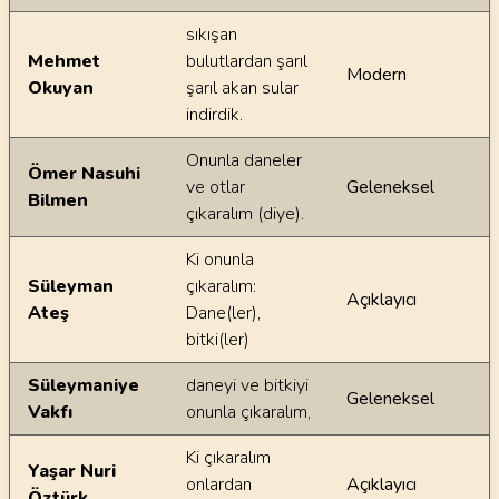
sıkışan
Mehmet
bulutlardan şarıl
Modern
Okuyan
şarıl akan sular
indirdik.
Onunla daneler
Ömer Nasuhi
ve otlar
Geleneksel
Bilmen
çıkaralım (diye).
Ki onunla
Süleyman
çıkaralım:
Açıklayıcı
Ateş
Dane(ler),
bitki(ler)
Süleymaniye
daneyi ve bitkiyi
Geleneksel
Vakfı
onunla çıkaralım,
Ki çıkaralım
Yaşar Nuri
onlardan
Açıklayıcı
Öztürk