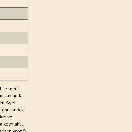
ir suredir.
aynı zamanda
der. Ayet
i konusundaki
leri ve
taya koymakta
rların yaptığı