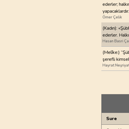
ederler; halkı
yapacaklardır.
Ömer Çelik
(Kadın): «Şüb
ederler. Halkı
Hasan Basri Ça
(Melîke:) “Şü
şerefli kimsel
Hayrat Neşriya
Genel Bilgiler
Sure