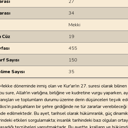
rası
27
arası
34
Mekki
u Cüz
19
yfası
455
rf Sayısı
150
lime Sayısı
35
ekke döneminde inmiş olan ve Kur'an'ın 27. suresi olarak bilinen b
bu sure, Allah'ın varlığına, birliğine ve kudretine vurgu yaparken, 
ranışları ve toplumların durumu üzerine derin düşünceleri teşvik e
lkıs'ın padişahların bir şehre girdiğinde ne tür zararlar verebileceğ
ade edilmektedir. Bu ayet, tarihsel olarak hükümranlık, güç dinamik
indeki etkileri sorgulamakta; insanlık tarihindeki bazı olguları or
yaşadığı tecrübeleri yansıtmaktadır. Bu ayette, kralların ve hükümda