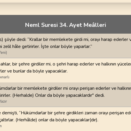
70
.
Mearic Suresi
71
.
Nuh Suresi
44
AYET
28
AYET
i
74
.
Muddessir Suresi
75
.
Kiyamet Suresi
Neml Suresi 34. Ayet Meâlleri
56
AYET
40
AYET
s) şöyle dedi: “Krallar bir memlekete girdi mi, orayı harap ederler v
78
.
Nebe Suresi
79
.
Naziat Suresi
ni zelil hâle getirirler. İşte onlar böyle yaparlar.”
40
AYET
46
AYET
Yeni)
82
.
Infitar Suresi
83
.
Mutaffifin Suresi
ahlar, bir şehre girdiler mi, o şehri harap ederler ve halkının yüceler
19
AYET
36
AYET
irler ve bunlar da böyle yapacaklar.
ınarlı
86
.
Tarik Suresi
87
.
Ala Suresi
mdarlar bir memlekete girdiler mi orayı perişan ederler ve halkının 
17
AYET
19
AYET
irirler. (Herhalde) Onlar da böyle yapacaklardır" dedi.
Yazır
90
.
Beled Suresi
91
.
Şems Suresi
20
AYET
15
AYET
e demişti, “Hükümdarlar bir şehre girdikleri zaman orayı perişan ed
alçaltırlar. (Herhâlde) onlar da böyle yapacaklar(dır).
94
.
İnşirah Suresi
95
.
Tin Suresi
n
8
AYET
8
AYET