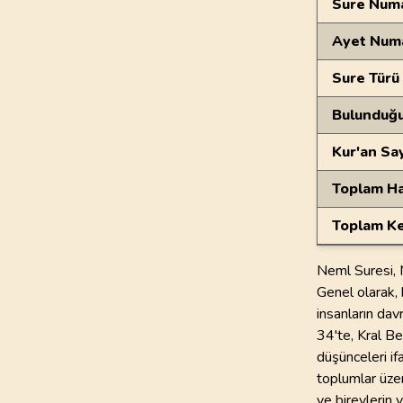
Sure Numa
Ayet Num
Sure Türü
Bulunduğ
Kur'an Sa
Toplam Ha
Toplam Ke
Neml Suresi, M
Genel olarak, 
insanların dav
34'te, Kral Be
düşünceleri if
toplumlar üzer
ve bireylerin 