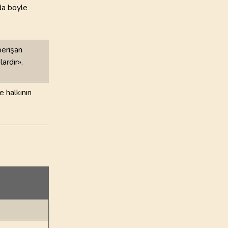
 da böyle
perişan
ardır».
e halkının