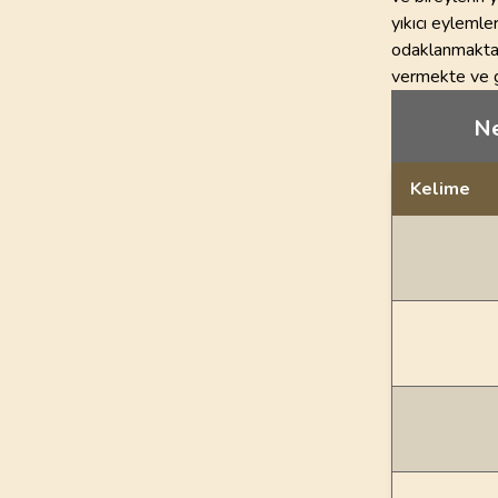
yıkıcı eylemle
odaklanmaktad
vermekte ve g
Ne
Kelime
Dil bilgisi açı