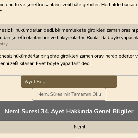
nın onurlu ve şerefli insanlarını zelil hâle getiriler. Herhalde bunlar
”
hesiz ki hükümdarlar, dedi, bir memlekete girdikleri zaman orasını 
ndan şerefli olanları hor ve hakıyr kılarlar. Bunlar da böyle yapacakl
ntay
bhesiz hükümdârlar bir şehre girdikleri zaman orayı harâb ederler v
erini zelîl kılarlar. Evet böyle yaparlar!” dedi.
t
Ayet Seç
Neml Sûresi'nin Tamamını Oku
Neml Suresi 34. Ayet Hakkında Genel Bilgiler
Neml