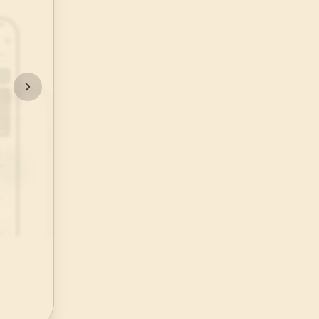
48
.
Fetih Suresi
29
AYET
52
.
Tur Suresi
49
AYET
56
.
Vakia Suresi
96
AYET
60
.
Mumtehine Suresi
13
AYET
64
.
Tegabun Suresi
18
AYET
68
.
Kalem Suresi
52
AYET