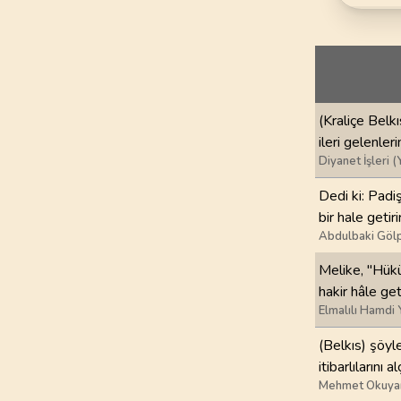
69
.
Hakka Suresi
52
AYET
73
.
Muzzemmil Sures
20
AYET
(Kraliçe Belkı
77
.
Murselat Suresi
ileri gelenleri
50
AYET
Diyanet İşleri (
81
.
Tekvir Suresi
Dedi ki: Padiş
29
AYET
bir hale getir
Abdulbaki Gölp
85
.
Buruc Suresi
Melike, "Hükü
22
AYET
hakir hâle get
Elmalılı Hamdi 
89
.
Fecr Suresi
30
AYET
(Belkıs) şöyl
itibarlılarını 
93
.
Duha Suresi
Mehmet Okuya
11
AYET