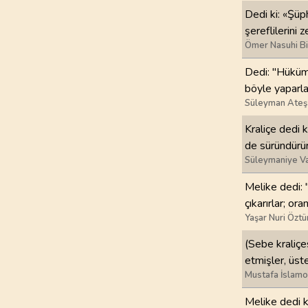
Dedi ki: «Şüp
97
.
Kadir Suresi
şereflilerini z
5
AYET
Ömer Nasuhi B
Dedi: "Hükümda
101
.
Karia Suresi
böyle yaparla
11
AYET
Süleyman Ateş
105
.
Fil Suresi
Kraliçe dedi ki
5
AYET
de süründürür
Süleymaniye Va
109
.
Kafirun Suresi
Melike dedi: 
6
AYET
çıkarırlar; ora
Yaşar Nuri Öztü
113
.
Felak Suresi
5
AYET
(Sebe kraliçes
etmişler, üste
Mustafa İslamo
Melike dedi k