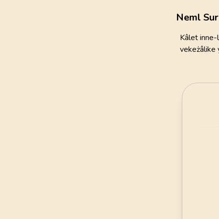
111
AYET
Neml Sur
21
.
Enbiya Suresi
Kâlet inne-
112
AYET
vekeżâlike 
25
.
Furkan Suresi
77
AYET
29
.
Ankebut Suresi
69
AYET
33
.
Ahzab Suresi
73
AYET
37
.
Saffat Suresi
182
AYET
41
.
Fussilet Suresi
54
AYET