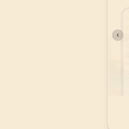
45
.
Casiye Suresi
37
AYET
49
.
Hucurat Suresi
18
AYET
53
.
Necm Suresi
62
AYET
57
.
Hadid Suresi
29
AYET
61
.
Saff Suresi
14
AYET
65
.
Talak Suresi
12
AYET