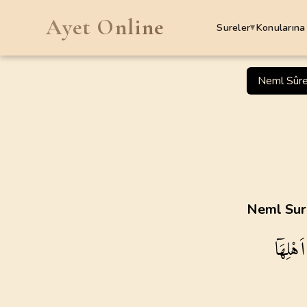
Ayet Online
Sureler
Konularına
▾
SURELER
Neml Sûre
1
.
Fatiha Suresi
7
AYET
5
.
Maide Suresi
120
AYET
9
.
Tevbe Suresi
Neml Sure
129
AYET
اَهْلِهَٓا
13
.
Rad Suresi
43
AYET
17
.
Isra Suresi