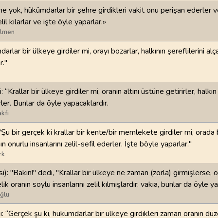
he yok, hükümdarlar bir şehre girdikleri vakit onu perişan ederler ve
98
.
Beyyine Suresi
99
.
Zilzal Suresi
elil kılarlar ve işte öyle yaparlar.»
8
AYET
8
AYET
ilmen
rlar bir ülkeye girdiler mi, orayı bozarlar, halkının şereflilerini alça
102
.
Tekasur Suresi
103
.
Asr Suresi
r."
8
AYET
3
AYET
106
.
Kureyş Suresi
107
.
Maun Suresi
: “Krallar bir ülkeye girdiler mi, oranın altını üstüne getirirler, halkı
4
AYET
7
AYET
ler. Bunlar da öyle yapacaklardır.
kfı
110
.
Nasr Suresi
111
.
Tebbet Suresi
"Şu bir gerçek ki krallar bir kente/bir memlekete girdiler mi, orad
3
AYET
5
AYET
nın onurlu insanlarını zelil-sefil ederler. İşte böyle yaparlar."
rk
114
.
Nas Suresi
6
AYET
i): "Bakın!" dedi, "Krallar bir ülkeye ne zaman (zorla) girmişlerse, 
lik oranın soylu insanlarını zelil kılmışlardır: vakıa, bunlar da öyle y
ğlu
i: “Gerçek şu ki, hükümdarlar bir ülkeye girdikleri zaman oranın düz