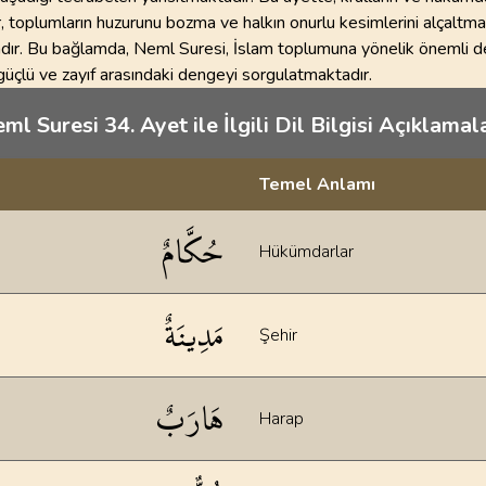
r, toplumların huzurunu bozma ve halkın onurlu kesimlerini alçaltma
ır. Bu bağlamda, Neml Suresi, İslam toplumuna yönelik önemli d
üçlü ve zayıf arasındaki dengeyi sorgulatmaktadır.
ml Suresi 34. Ayet ile İlgili Dil Bilgisi Açıklamala
Temel Anlamı
klamaları
حُكَّامٌ
Hükümdarlar
مَدِينَةٌ
Şehir
هَارَبٌ
Harap