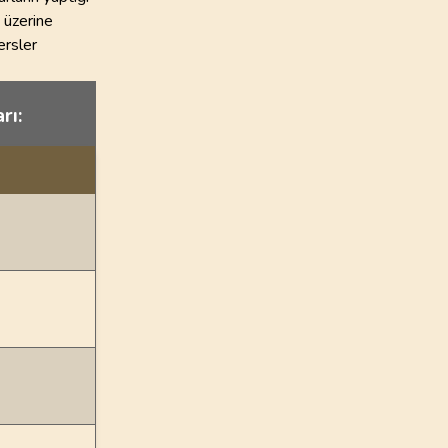
 üzerine
ersler
rı: