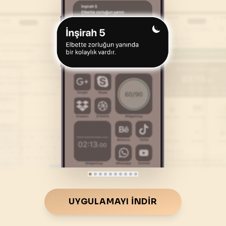
46
.
Ahkaf Suresi
47
.
Muhammed Suresi
35
AYET
38
AYET
50
.
Kaf Suresi
51
.
Zariyat Suresi
45
AYET
60
AYET
54
.
Kamer Suresi
55
.
Rahman Suresi
55
AYET
78
AYET
58
.
Mücadele Suresi
59
.
Hasr Suresi
22
AYET
24
AYET
62
.
Cuma Suresi
63
.
Munafikune Suresi
11
AYET
11
AYET
66
.
Tahrim Suresi
67
.
Mulk Suresi
UYGULAMAYI İNDIR
12
AYET
30
AYET