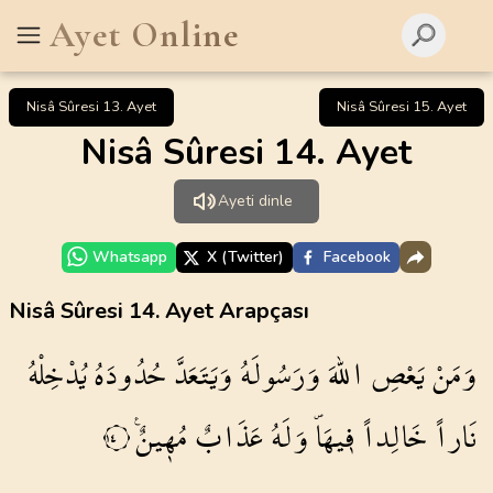
Ayet Online
Nisâ Sûresi 13. Ayet
Nisâ Sûresi 15. Ayet
Nisâ Sûresi 14. Ayet
Ayeti dinle
Whatsapp
X (Twitter)
Facebook
Nisâ Sûresi 14. Ayet Arapçası
وَمَنْ
يَعْصِ
اللّٰهَ
وَرَسُولَهُ
وَيَتَعَدَّ
حُدُودَهُ
يُدْخِلْهُ
نَاراً
خَالِداً
ف۪يهَاۖ
وَلَهُ
عَذَابٌ
مُه۪ينٌ۟
١٤