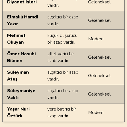
Diyanet İşleri
Geleneksel
vardır.
Elmalılı Hamdi
alçaltıcı bir azab
Geleneksel
Yazır
vardır.
Mehmet
küçük düşürücü
Modern
Okuyan
bir azap vardır.
Ömer Nasuhi
zillet verici bir
Geleneksel
Bilmen
azab vardır.
Süleyman
alçaltıcı bir azab
Geleneksel
Ateş
vardır.
Süleymaniye
alçaltıcı bir azap
Geleneksel
Vakfı
vardır.
Yaşar Nuri
yere batırıcı bir
Modern
Öztürk
azap vardır.