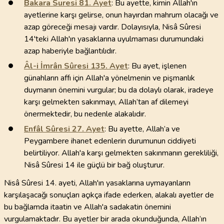
Bakara Suresi
81
. Ayet
: Bu ayette, kimin Allah'ın
ayetlerine karşı gelirse, onun hayırdan mahrum olacağı ve
azap göreceği mesajı vardır. Dolayısıyla, Nisâ Sûresi
14'teki Allah'ın yasaklarına uyulmaması durumundaki
azap haberiyle bağlantılıdır.
Âl-i İmrân Sûresi
135
. Ayet
: Bu ayet, işlenen
günahların affı için Allah'a yönelmenin ve pişmanlık
duymanın önemini vurgular; bu da dolaylı olarak, iradeye
karşı gelmekten sakınmayı, Allah’tan af dilemeyi
önermektedir, bu nedenle alakalıdır.
Enfâl Sûresi
27
. Ayet
: Bu ayette, Allah’a ve
Peygambere ihanet edenlerin durumunun ciddiyeti
belirtiliyor. Allah'a karşı gelmekten sakınmanın gerekliliği,
Nisâ Sûresi 14 ile güçlü bir bağ oluşturur.
Nisâ Sûresi 14. ayeti, Allah'ın yasaklarına uymayanların
karşılaşacağı sonuçları açıkça ifade ederken, alakalı ayetler de
bu bağlamda itaatin ve Allah'a sadakatin önemini
vurgulamaktadır. Bu ayetler bir arada okunduğunda, Allah’ın