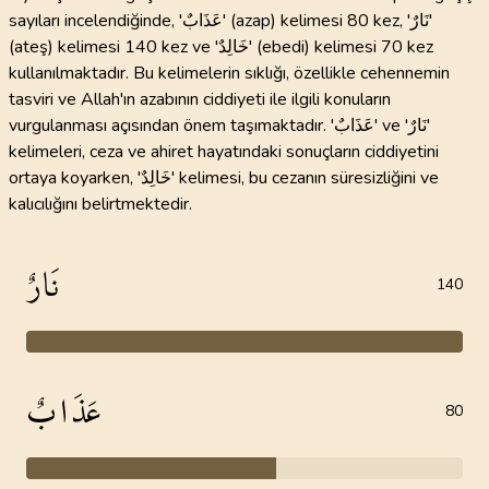
sayıları incelendiğinde, 'عَذَابٌ' (azap) kelimesi 80 kez, 'نَارٌ'
(ateş) kelimesi 140 kez ve 'خَالِدٌ' (ebedi) kelimesi 70 kez
kullanılmaktadır. Bu kelimelerin sıklığı, özellikle cehennemin
tasviri ve Allah'ın azabının ciddiyeti ile ilgili konuların
vurgulanması açısından önem taşımaktadır. 'عَذَابٌ' ve 'نَارٌ'
kelimeleri, ceza ve ahiret hayatındaki sonuçların ciddiyetini
ortaya koyarken, 'خَالِدٌ' kelimesi, bu cezanın süresizliğini ve
kalıcılığını belirtmektedir.
نَارٌ
140
عَذَابٌ
80