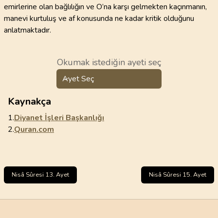
emirlerine olan bağlılığın ve O’na karşı gelmekten kaçınmanın,
manevi kurtuluş ve af konusunda ne kadar kritik olduğunu
anlatmaktadır.
Okumak istediğin ayeti seç
Ayet Seç
Kaynakça
1.
Diyanet İşleri Başkanlığı
2.
Quran.com
Nisâ Sûresi 13. Ayet
Nisâ Sûresi 15. Ayet