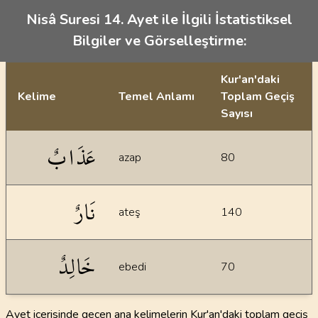
Nisâ Suresi 14. Ayet ile İlgili İstatistiksel
Bilgiler ve Görselleştirme:
Kur'an'daki
Kelime
Temel Anlamı
Toplam Geçiş
Sayısı
İstatiksel bilgiler
عَذَابٌ
azap
80
نَارٌ
ateş
140
خَالِدٌ
ebedi
70
Ayet içerisinde geçen ana kelimelerin Kur'an'daki toplam geçiş