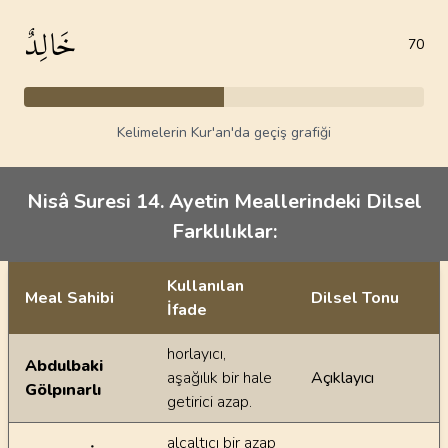
خَالِدٌ
70
Kelimelerin Kur'an'da geçiş grafiği
Nisâ Suresi 14. Ayetin Meallerindeki Dilsel
Farklılıklar:
Kullanılan
Meal Sahibi
Dilsel Tonu
İfade
Ayetin meallerindeki dilsel farklılıklar
horlayıcı,
Abdulbaki
aşağılık bir hale
Açıklayıcı
Gölpınarlı
getirici azap.
alçaltıcı bir azap