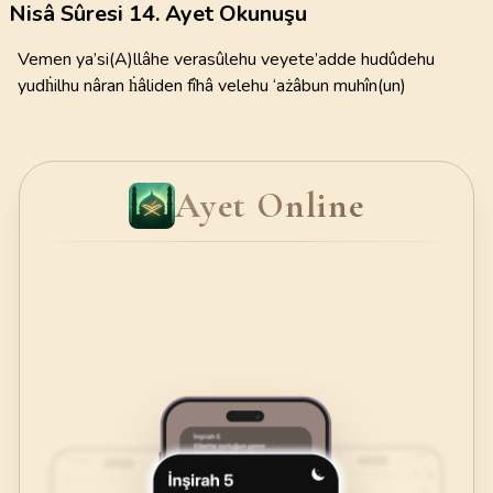
Nisâ Sûresi 14. Ayet Okunuşu
Vemen ya’si(A)llâhe verasûlehu veyete’adde hudûdehu
yudḣilhu nâran ḣâliden fîhâ velehu ‘ażâbun muhîn(un)
Ayet Online