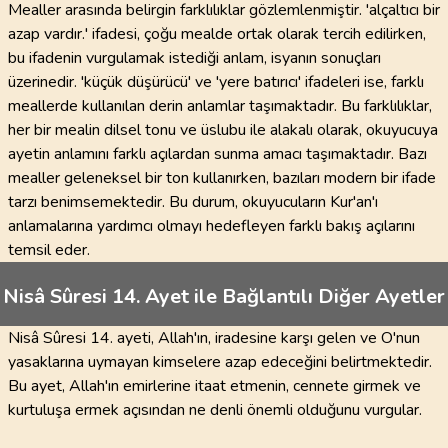
Mealler arasında belirgin farklılıklar gözlemlenmiştir. 'alçaltıcı bir
azap vardır.' ifadesi, çoğu mealde ortak olarak tercih edilirken,
bu ifadenin vurgulamak istediği anlam, isyanın sonuçları
üzerinedir. 'küçük düşürücü' ve 'yere batırıcı' ifadeleri ise, farklı
meallerde kullanılan derin anlamlar taşımaktadır. Bu farklılıklar,
her bir mealin dilsel tonu ve üslubu ile alakalı olarak, okuyucuya
ayetin anlamını farklı açılardan sunma amacı taşımaktadır. Bazı
mealler geleneksel bir ton kullanırken, bazıları modern bir ifade
tarzı benimsemektedir. Bu durum, okuyucuların Kur'an'ı
anlamalarına yardımcı olmayı hedefleyen farklı bakış açılarını
temsil eder.
Nisâ Sûresi 14. Ayet ile Bağlantılı Diğer Ayetler
Nisâ Sûresi 14. ayeti, Allah'ın, iradesine karşı gelen ve O'nun
yasaklarına uymayan kimselere azap edeceğini belirtmektedir.
Bu ayet, Allah'ın emirlerine itaat etmenin, cennete girmek ve
kurtuluşa ermek açısından ne denli önemli olduğunu vurgular.