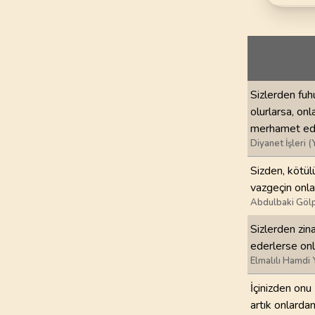
69
.
Hakka Suresi
52
AYET
73
.
Muzzemmil Sures
20
AYET
Sizlerden fuhu
77
.
Murselat Suresi
olurlarsa, on
50
AYET
merhamet ede
Diyanet İşleri (
81
.
Tekvir Suresi
29
AYET
Sizden, kötülü
vazgeçin onla
85
.
Buruc Suresi
Abdulbaki Gölp
22
AYET
Sizlerden zina
ederlerse on
89
.
Fecr Suresi
Elmalılı Hamdi 
30
AYET
İçinizden onu 
93
.
Duha Suresi
artık onlarda
11
AYET