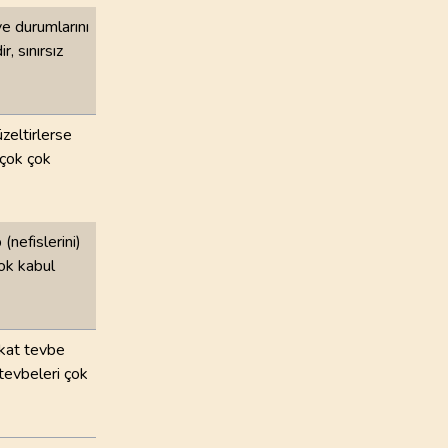
ve durumlarını
, sınırsız
üzeltirlerse
 çok çok
(nefislerini)
çok kabul
Fakat tevbe
(tevbeleri çok