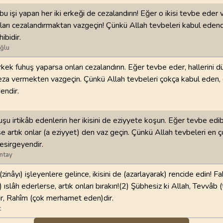
u işi yapan her iki erkeği de cezalandırın! Eğer o ikisi tevbe eder 
nları cezalandırmaktan vazgeçin! Çünkü Allah tevbeleri kabul edendir
bidir.
ğlu
erkek fuhuş yaparsa onları cezalandırın. Eğer tevbe eder, hallerini d
ceza vermekten vazgeçin. Çünkü Allah tevbeleri çokça kabul eden,
ndir.
şu irtikâb edenlerin her ikisini de eziyyete koşun. Eğer tevbe edib 
se artık onlar (a eziyyet) den vaz geçin. Çünkü Allah tevbeleri en 
esirgeyendir.
ntay
(zinâyı) işleyenlere gelince, ikisini de (azarlayarak) rencide edin! 
i) ıslâh ederlerse, artık onları bırakın!(2) Şübhesiz ki Allah, Tevvâb 
ir, Rahîm (çok merhamet eden)dir.
t