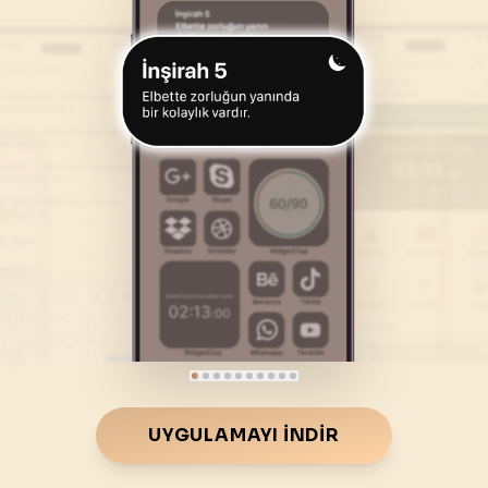
46
.
Ahkaf Suresi
47
.
Muhammed Suresi
35
AYET
38
AYET
50
.
Kaf Suresi
51
.
Zariyat Suresi
45
AYET
60
AYET
54
.
Kamer Suresi
55
.
Rahman Suresi
55
AYET
78
AYET
58
.
Mücadele Suresi
59
.
Hasr Suresi
22
AYET
24
AYET
62
.
Cuma Suresi
63
.
Munafikune Suresi
11
AYET
11
AYET
66
.
Tahrim Suresi
67
.
Mulk Suresi
UYGULAMAYI İNDIR
12
AYET
30
AYET