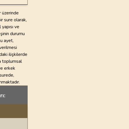
ar üzerinde
r sure olarak,
 yapısı ve
işinin durumu
Bu ayet,
 verilmesi
aki ilişkilerde
a toplumsal
ve erkek
 surede,
unmaktadır.
rı: