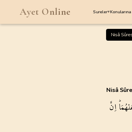
Ayet Online
Sureler
Konularına
▾
SURELER
Nisâ Sûres
1
.
Fatiha Suresi
7
AYET
5
.
Maide Suresi
120
AYET
9
.
Tevbe Suresi
Nisâ Sûre
129
AYET
نْهُمَاۜ
اِنَّ
13
.
Rad Suresi
43
AYET
17
.
Isra Suresi