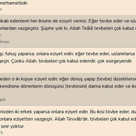
merhametlidir.
n
98
.
Beyyine Suresi
99
.
Zilzal Suresi
8
AYET
8
AYET
tikab edenlerin her ikisine de eziyet veriniz. Eğer tevbe eder ve ısl
onlardan vazgeçiniz. Şüphe yok ki, Allah Teâlâ tevbeleri çok kabul
102
.
Tekasur Suresi
103
.
Asr Suresi
.
8
AYET
3
AYET
ilmen
kişi, fuhuş yaparsa, onlara eziyet edin; eğer tevbe eder, uslanırlarsa 
106
.
Kureyş Suresi
107
.
Maun Suresi
eçin. Çünkü Allah, tevbeleri çok kabul edendir, çok esirgeyendir.
4
AYET
7
AYET
110
.
Nasr Suresi
111
.
Tebbet Suresi
 eden o iki kişiye eziyet edin; eğer dönüş yapıp (tevbe) düzelirlers
3
AYET
5
AYET
h kendisine dönenlerin dönüşünü (tevbesini) daima kabul eder ve i
114
.
Nas Suresi
kfı
6
AYET
çinizden iki erkek yaparsa onlara eziyet edin. Bu ikisi tövbe eder, d
 onlara eziyetten vazgeçin. Allah Tevvâb'dır, tövbeleri çok kabul ed
ınır yoktur.
rk