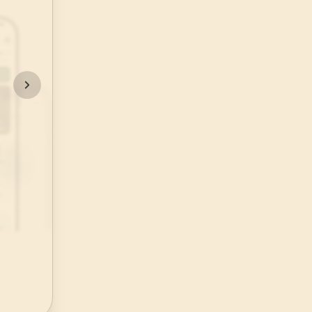
48
.
Fetih Suresi
29
AYET
52
.
Tur Suresi
49
AYET
56
.
Vakia Suresi
96
AYET
60
.
Mumtehine Suresi
13
AYET
64
.
Tegabun Suresi
18
AYET
68
.
Kalem Suresi
52
AYET