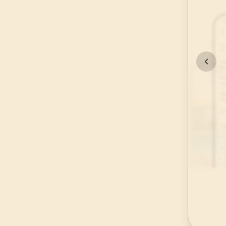
45
.
Casiye Suresi
37
AYET
49
.
Hucurat Suresi
18
AYET
53
.
Necm Suresi
62
AYET
57
.
Hadid Suresi
29
AYET
61
.
Saff Suresi
14
AYET
65
.
Talak Suresi
12
AYET