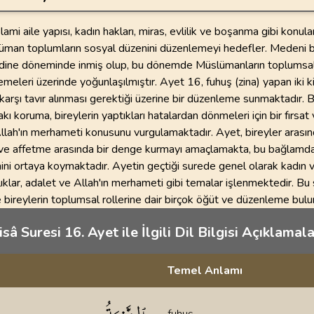
slami aile yapısı, kadın hakları, miras, evlilik ve boşanma gibi konul
üman toplumların sosyal düzenini düzenlemeyi hedefler. Medeni bi
dine döneminde inmiş olup, bu dönemde Müslümanların toplumsal
meleri üzerinde yoğunlaşılmıştır. Ayet 16, fuhuş (zina) yapan iki k
 karşı tavır alınması gerektiği üzerine bir düzenleme sunmaktadır. 
kı koruma, bireylerin yaptıkları hatalardan dönmeleri için bir fırsat
llah'ın merhameti konusunu vurgulamaktadır. Ayet, bireyler arasınd
ve affetme arasında bir denge kurmayı amaçlamakta, bu bağlamd
ini ortaya koymaktadır. Ayetin geçtiği surede genel olarak kadın 
zlıklar, adalet ve Allah'ın merhameti gibi temalar işlenmektedir. Bu
 bireylerin toplumsal rollerine dair birçok öğüt ve düzenleme bul
sâ Suresi 16. Ayet ile İlgili Dil Bilgisi Açıklamala
Temel Anlamı
klamaları