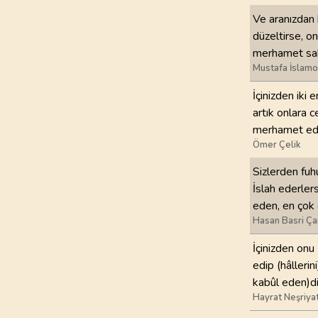
Ve aranızdan b
düzeltirse, o
merhamet sahi
Mustafa İslamo
İçinizden iki 
artık onlara 
merhamet ede
Ömer Çelik
Sizlerden fuhu
İslah ederler
eden, en çok 
Hasan Basri Ça
İçinizden onu 
edip (hâllerin
kabûl eden)d
Hayrat Neşriya