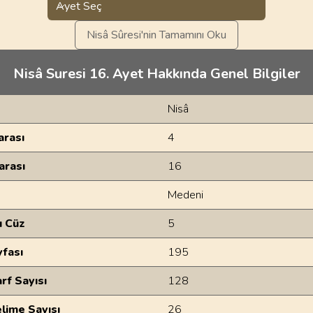
Ayet Seç
Nisâ Sûresi'nin Tamamını Oku
Nisâ Suresi 16. Ayet Hakkında Genel Bilgiler
Nisâ
rası
4
arası
16
Medeni
u Cüz
5
yfası
195
rf Sayısı
128
lime Sayısı
26