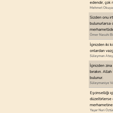
edendir, çok 
Mehmet Okuya
97
.
Kadir Suresi
5
AYET
Sizden onu ir
bulunurlarsa 
101
.
Karia Suresi
merhametlidir
11
AYET
Ömer Nasuhi B
İçinizden iki 
105
.
Fil Suresi
onlardan vazg
5
AYET
Süleyman Ateş
109
.
Kafirun Suresi
İçinizden zina
6
AYET
bırakın. Alla
bulunur.
113
.
Felak Suresi
Süleymaniye Va
5
AYET
Eşcinselliği i
düzeltirlerse
merhametine s
Yaşar Nuri Öztü