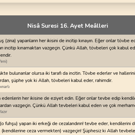
70
.
Mearic Suresi
71
.
Nuh Suresi
44
AYET
28
AYET
i
74
.
Muddessir Suresi
75
.
Kiyamet Suresi
Nisâ Suresi 16. Ayet Meâlleri
56
AYET
40
AYET
ş (zina) yapanların her ikisini de incitip kınayın. Eğer onlar tövbe e
78
.
Nebe Suresi
79
.
Naziat Suresi
ları incitip kınamaktan vazgeçin. Çünkü Allah, tövbeleri çok kabul e
40
AYET
46
AYET
ndir.
Yeni)
82
.
Infitar Suresi
83
.
Mutaffifin Suresi
19
AYET
36
AYET
kte bulunanlar olursa iki tarafı da incitin. Tövbe ederler ve hallerin
rdan, şüphe yok ki Allah, tövbeleri kabul eder, rahimdir.
86
.
Tarik Suresi
87
.
Ala Suresi
ınarlı
17
AYET
19
AYET
 edenlerin her ikisine de eziyet edin. Eğer onlar tevbe edip kendile
lardan vazgeçin. Çünkü Allah tevbeleri kabul eden ve çok merham
90
.
Beled Suresi
91
.
Şems Suresi
Yazır
20
AYET
15
AYET
(o fuhşu) yapan iki erkeği de cezalandırın! tevbe eder, kendilerini d
94
.
İnşirah Suresi
95
.
Tin Suresi
n (kendilerine ceza vermekten) vazgeçin! Şüphesiz ki Allah tevbele
8
AYET
8
AYET