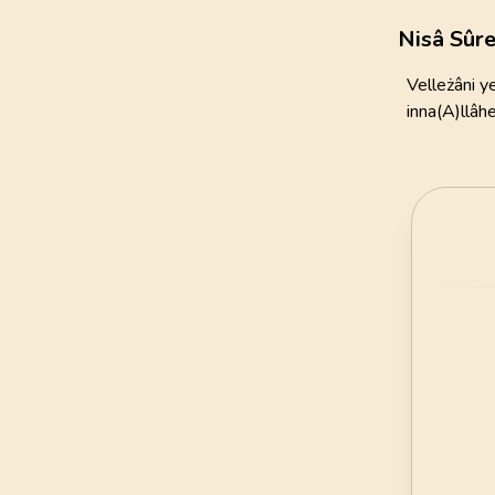
111
AYET
Nisâ Sûre
21
.
Enbiya Suresi
Velleżâni y
112
AYET
inna(A)llâh
25
.
Furkan Suresi
77
AYET
29
.
Ankebut Suresi
69
AYET
33
.
Ahzab Suresi
73
AYET
37
.
Saffat Suresi
182
AYET
41
.
Fussilet Suresi
54
AYET