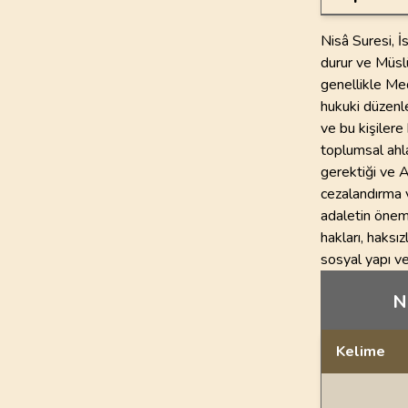
Nisâ Suresi, İ
durur ve Müsl
genellikle Me
hukuki düzenle
ve bu kişilere
toplumsal ahla
gerektiği ve A
cezalandırma 
adaletin önem
hakları, haksı
sosyal yapı ve
Ni
Kelime
Dil bilgisi açı