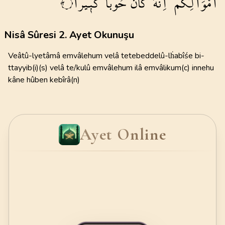
اَمْوَالِكُمْۜ
اِنَّهُ
كَانَ
حُوباً
كَب۪يراً
٢
Nisâ Sûresi 2. Ayet Okunuşu
Veâtû-lyetâmâ emvâlehum velâ tetebeddelû-lḣabîśe bi-
ttayyib(i)(s) velâ te/kulû emvâlehum ilâ emvâlikum(c) innehu
kâne hûben kebîrâ(n)
Ayet Online