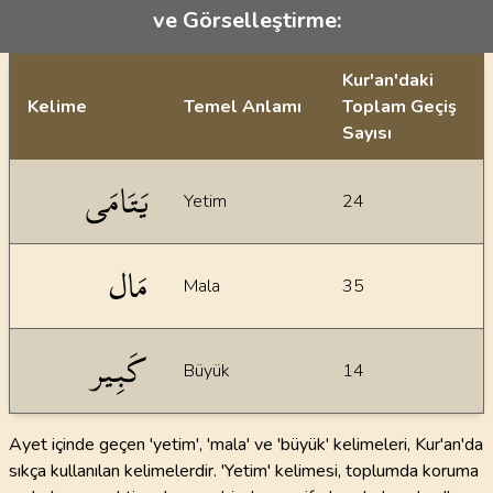
ve Görselleştirme:
Kur'an'daki
Kelime
Temel Anlamı
Toplam Geçiş
Sayısı
İstatiksel bilgiler
يَتَامَى
Yetim
24
مَال
Mala
35
كَبِير
Büyük
14
Ayet içinde geçen 'yetim', 'mala' ve 'büyük' kelimeleri, Kur'an'da
sıkça kullanılan kelimelerdir. 'Yetim' kelimesi, toplumda koruma