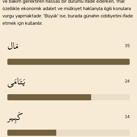
ve bakım gerektiren hassas bir durumu ifade ederken, 'mal'
özellikle ekonomik adalet ve mülkiyet haklarıyla ilgili konulara
vurgu yapmaktadır. 'Büyük' ise, burada günahın ciddiyetini ifade
etmek için kullanılır.
مَال
35
يَتَامَى
24
كَبِير
14