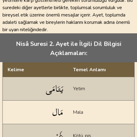
yetimlere karşı gösterilmesi gereken sorumluluğu vurgular. Bu
suredeki diğer ayetlerle birlikte, toplumsal sorumluluk ve
bireysel etik üzerine önemli mesajlar içerir. Ayet, toplumda
adaleti sağlamak ve bireylerin haklarını korumak adına önemli
bir uyarı niteliğindedir.
Nisâ Suresi 2. Ayet ile İlgili Dil Bilgisi
Açıklamaları:
Kelime
Temel Anlamı
Dil bilgisi açıklamaları
يَتَامَى
Yetim
مَال
Mala
غَيْر
Kötü, pis