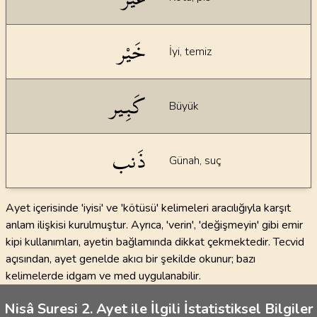
خَيْر
İyi, temiz
كَبِير
Büyük
ذَنب
Günah, suç
Ayet içerisinde 'iyisi' ve 'kötüsü' kelimeleri aracılığıyla karşıt
anlam ilişkisi kurulmuştur. Ayrıca, 'verin', 'değişmeyin' gibi emir
kipi kullanımları, ayetin bağlamında dikkat çekmektedir. Tecvid
açısından, ayet genelde akıcı bir şekilde okunur; bazı
kelimelerde idgam ve med uygulanabilir.
Nisâ Suresi 2. Ayet ile İlgili İstatistiksel Bilgiler