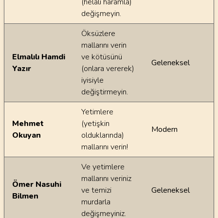
(helâli haramla)
değişmeyin.
Öksüzlere
mallarını verin
Elmalılı Hamdi
ve kötüsünü
Geleneksel
Yazır
(onlara vererek)
iyisiyle
değiştirmeyin.
Yetimlere
Mehmet
(yetişkin
Modern
Okuyan
olduklarında)
mallarını verin!
Ve yetimlere
mallarını veriniz
Ömer Nasuhi
ve temizi
Geleneksel
Bilmen
murdarla
değişmeyiniz.