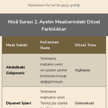
Kelimelerin Kur'an'da geçiş grafiği
Nisâ Suresi 2. Ayetin Meallerindeki Dilsel
Farklılıklar:
Kullanılan
Meal Sahibi
Dilsel Tonu
İfade
Ayetin meallerindeki dilsel farklılıklar
Yetimlere
mallarını verin
Abdulbaki
ve iyisinin yerine
Açıklayıcı
Gölpınarlı
kötüsünü koyup
değiştirmeyin.
Yetimlere
mallsarını verin.
Diyanet İşleri
Temizi pis olanla
Geleneksel