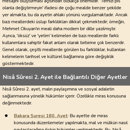
mesajını oluşturması açısından oldukça önemlidir. 'Temizi pis
olanla değiştirmeyin' ifadesi de çoğu mealde benzer şekilde
yer almakta, bu da ayetin ahlaki yönünü vurgulamaktadır. Ancak
bazı meallerdeki üslup farklılıkları dikkat çekmektedir; örneğin,
Mehmet Okuyan'ın meali daha modern bir dille yazılmıştır.
Ayrıca, 'öksüz' ve 'yetim' kelimeleri de bazı meallerde farklı
kullanımlara sahiptir fakat anlam olarak birbirine çok benzerdir.
Genel olarak, çeşitli meallerde görülen bu farklılıklar, kullanılan
kelimelerin tarihsel ve kültürel bağlamına göre değişiklik
göstermektedir.
Nisâ Sûresi 2. Ayet ile Bağlantılı Diğer Ayetler
Nisâ Sûresi 2. ayet, malın paylaşımına ve sosyal adaletin
sağlanmasına yönelik hükümler içerir. Özellikle miras konusuna
değinmektedir.
Bakara Suresi
180
. Ayet
: Bu ayette de miras
konusunda düzenlemeler yapılmakta, mal ve mülkün nasıl
paylaşılacağına ilişkin hükümler verilmektedir. Bu, Nisâ