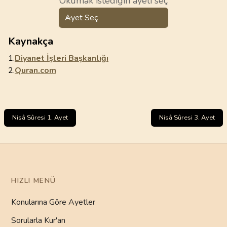
Okumak istediğin ayeti seç
Ayet Seç
Kaynakça
1.
Diyanet İşleri Başkanlığı
2.
Quran.com
Nisâ Sûresi 1. Ayet
Nisâ Sûresi 3. Ayet
HIZLI MENÜ
Konularına Göre Ayetler
Sorularla Kur'an