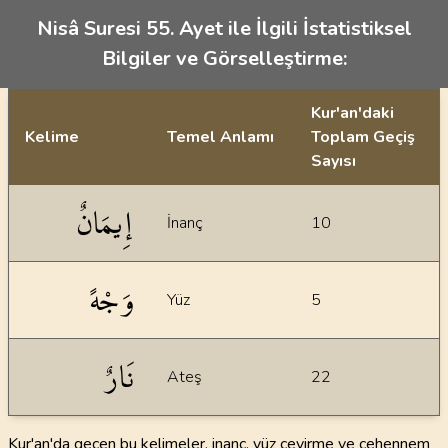
Nisâ Suresi 55. Ayet ile İlgili İstatistiksel
Bilgiler ve Görselleştirme:
Kur'an'daki
Kelime
Temel Anlamı
Toplam Geçiş
Sayısı
İstatiksel bilgiler
إِيمَانٌ
İnanç
10
وَجْهً
Yüz
5
نَارٌ
Ateş
22
Kur'an'da geçen bu kelimeler, inanç, yüz çevirme ve cehennem