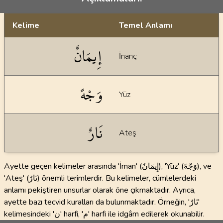
Kelime
Temel Anlamı
Dil bilgisi açıklamaları
إِيمَانٌ
İnanç
وَجْهً
Yüz
نَارٌ
Ateş
Ayette geçen kelimeler arasında 'İman' (إِيمَانٌ), 'Yüz' (وَجْهً), ve
'Ateş' (نَارٌ) önemli terimlerdir. Bu kelimeler, cümlelerdeki
anlamı pekiştiren unsurlar olarak öne çıkmaktadır. Ayrıca,
ayette bazı tecvid kuralları da bulunmaktadır. Örneğin, 'نَارٌ'
kelimesindeki 'ن' harfi, 'م' harfi ile idgâm edilerek okunabilir.