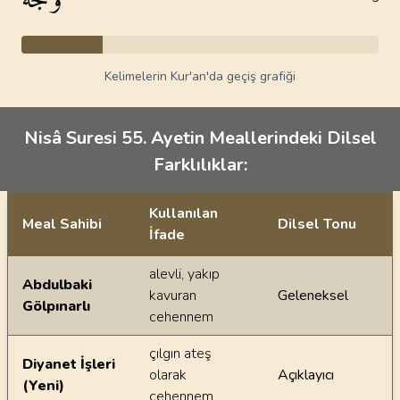
Kelimelerin Kur'an'da geçiş grafiği
Nisâ Suresi 55. Ayetin Meallerindeki Dilsel
Farklılıklar:
Kullanılan
Meal Sahibi
Dilsel Tonu
İfade
Ayetin meallerindeki dilsel farklılıklar
alevli, yakıp
Abdulbaki
kavuran
Geleneksel
Gölpınarlı
cehennem
çılgın ateş
Diyanet İşleri
olarak
Açıklayıcı
(Yeni)
cehennem