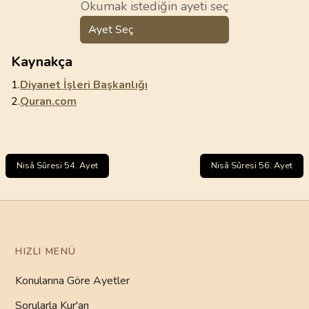
Okumak istediğin ayeti seç
Ayet Seç
Kaynakça
1.
Diyanet İşleri Başkanlığı
2.
Quran.com
Nisâ Sûresi 54. Ayet
Nisâ Sûresi 56. Ayet
HIZLI MENÜ
Konularına Göre Ayetler
Sorularla Kur'an