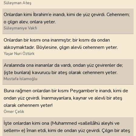
Süleyman Ateş
Onlardan kimi İbrahim’e inandı, kimi de yüz çevirdi. Cehennem;
o çılgın alev, onlara yeter.
Süleymaniye Vakfı
Onlardan bir kısmı ona inanmıştır; bir kısmı da ondan
alıkoymaktadır. Böylesine, çılgın alevli cehennem yeter.
Yaşar Nuri Öztürk
Aralarında ona inananlar da vardı, ondan yüz çevirenler de;
(işte bunlara) kavurucu bir ateş olarak cehennem yeter.
Mustafa İslamoğlu
Buna rağmen onlardan bir kısmı Peygamber’e inandı, kimi de
ondan yüz çevirdi. İnanmayanlara, kaynar ve alevli bir ateş
olarak cehennem yeter!
Ömer Çelik
İşte onlardan kimi ona (Muhammed «sallellâhü aleyhi ve
sellem» e) îman etdi, kimi de ondan yüz çevirdi. Çılgın bir ateş