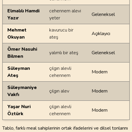
Elmalılı Hamdi
cehennem alevi
Geleneksel
Yazır
yeter
Mehmet
kavurucu bir
Açıklayıcı
Okuyan
ateş
Ömer Nasuhi
yalımlı bir ateş
Geleneksel
Bilmen
Süleyman
çılgın alevli
Modern
Ateş
cehennem
Süleymaniye
çılgın alev
Modern
Vakfı
Yaşar Nuri
çılgın alevli
Modern
Öztürk
cehennem
Tablo, farklı meal sahiplerinin ortak ifadelerini ve dilsel tonlarını