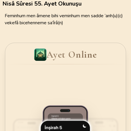
Nisâ Sûresi 55. Ayet Okunuşu
Feminhum men âmene bihi veminhum men sadde ‘anh(u)(c)
vekefâ bicehenneme sa’îrâ(n)
Ayet Online