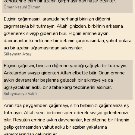
kendilerine elîm bir azabın çarpmasından hazar etsinler.
Ömer Nasuhi Bilmen
Elçinin çağırmasını, aranızda herhangi birinizin diğerini
çağırmasıyla bir tutmayın. Allah içinizden, birbirinin arkasına
gizlenerek sıvışıp gidenleri bilir. Elçinin emrine aykırı
davrananlar, kendilerine bir belanın çarpmasından, yahut onlara
acı bir azabın uğramasından sakınsınlar.
Süleyman Ateş
Elçinin çağrısını, birinizin diğerine yaptığı çağrıyla bir tutmayın.
Arkalardan sıvışıp gidenleri Allah elbette bilir. Onun emrine
aykırı davrananlar başlarına gelecek bir sıkıntıya ya da
uğrayacakları acıklı bir azaba karşı tedbirlerini alsınlar.
Süleymaniye Vakfı
Aranızda peygamberi çağırmayı, sizin birbirinizi çağırmanıza eş
tutmayın. Allah sizin, birbirini siper ederek sıvışıp gidenlerinizi
bilir. Resulün emrine aykırı davrananlar, kendilerine bir fitnenin
gelip çatmasından yahut acıklı bir azabın yakalarına
yapışmasından çekinsinler.