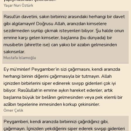
Yaşar Nuri Öztürk
Rasul'ün davetini, sakın birbiriniz arasındaki herhangi bir davet
gibi algılamayın! Doğrusu Allah, aranızdan kimselere
sezdirmeden sıyrılıp çıkmak isteyenleri biliyor. Şu halde onun
emrine karşı gelen kimseler, başlarına (bu dünyada) bir
musibetin (ahirette ise) can yakıcı bir azabın gelmesinden
sakınsınlar.
Mustafa İslamoğlu
Ey mü’minler! Peygamber’in sizi çağırmasını, kendi aranızda
herhangi birinin diğerini çağırmasıyla bir tutmayın. Allah
içinizden birbirlerini siper edinerek sıvışıp gidenleri çok iyi
biliyor. Rasûlullah’ın emrine aykırı hareket edenler, artık
başlarına büyük bir belânın gelmesinden veya pek elemli bir
azâbın tepelerine inmesinden korkup çekinsinler.
Ömer Çelik
Peygamberi, kendi aranızda birbirinizi çağırdığınız gibi,
çağırmayın. İçinizden yekdiğerini siper ederek sıvışıp gidenleri