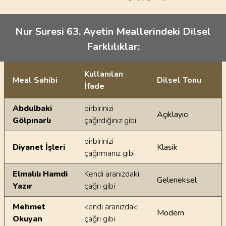
Nur Suresi 63. Ayetin Meallerindeki Dilsel
Farklılıklar:
Kullanılan
Meal Sahibi
Dilsel Tonu
İfade
Ayetin meallerindeki dilsel farklılıklar
Abdulbaki
birbirinizi
Açıklayıcı
Gölpınarlı
çağırdığınız gibi
birbirinizi
Diyanet İşleri
Klasik
çağırmanız gibi
Elmalılı Hamdi
Kendi aranızdaki
Geleneksel
Yazır
çağrı gibi
Mehmet
kendi aranızdaki
Modern
Okuyan
çağrı gibi