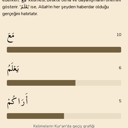
ederken; 'مَعَ' kelimesi, birlikte olma ve dayanışmanın önemini
gösterir. 'يَعْلَمُ' ise, Allah'ın her şeyden haberdar olduğu
gerçeğini hatırlatır.
مَعَ
10
يَعْلَمُ
6
أَرَاكُمْ
5
Kelimelerin Kur'an'da geçiş grafiği