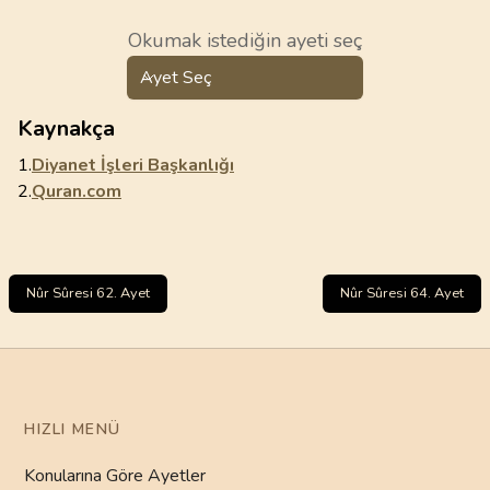
Okumak istediğin ayeti seç
Ayet Seç
Kaynakça
1.
Diyanet İşleri Başkanlığı
2.
Quran.com
Nûr Sûresi 62. Ayet
Nûr Sûresi 64. Ayet
HIZLI MENÜ
Konularına Göre Ayetler