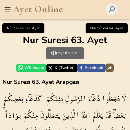
Ayet Online
Nûr Sûresi 62. Ayet
Nûr Sûresi 64. Ayet
Nur Suresi 63. Ayet
Ayeti dinle
Whatsapp
X (Twitter)
Facebook
Nur Suresi 63. Ayet Arapçası
لَا
تَجْعَلُوا
دُعَٓاءَ
الرَّسُولِ
بَيْنَكُمْ
كَدُعَٓاءِ
بَعْضِكُمْ
بَعْضاًۜ
قَدْ
يَعْلَمُ
اللّٰهُ
الَّذ۪ينَ
يَتَسَلَّلُونَ
مِنْكُمْ
لِوَاذاًۚ