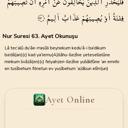
فَلْيَحْذَرِ
الَّذ۪ينَ
يُخَالِفُونَ
عَنْ
اَمْرِه۪ٓ
اَنْ
تُص۪يبَهُمْ
فِتْنَةٌ
اَوْ
يُص۪يبَهُمْ
عَذَابٌ
اَل۪يمٌ
٦٣
Nur Suresi 63. Ayet Okunuşu
Lâ tec’alû du’âe-rrasûli beynekum kedu’â-i ba’dikum
ba’dâ(an)(c) kad ya’lemu(A)llâhu-lleżîne yetesellelûne
minkum livâżâ(en)(c) felyahżeri-lleżîne yuḣâlifûne ‘an emrihi
en tusîbehum fitnetun ev yusîbehum ‘ażâbun elîm(un)
Ayet Online