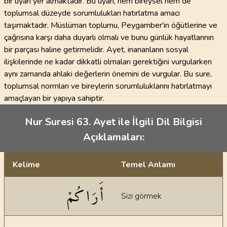
bir uyarı yer almaktadır. Bu uyarı, hem bireysel hem de
toplumsal düzeyde sorumlulukları hatırlatma amacı
taşımaktadır. Müslüman toplumu, Peygamber'in öğütlerine ve
çağrısına karşı daha duyarlı olmalı ve bunu günlük hayatlarının
bir parçası haline getirmelidir. Ayet, inananların sosyal
ilişkilerinde ne kadar dikkatli olmaları gerektiğini vurgularken
aynı zamanda ahlaki değerlerin önemini de vurgular. Bu sure,
toplumsal normları ve bireylerin sorumluluklarını hatırlatmayı
amaçlayan bir yapıya sahiptir.
Nur Suresi 63. Ayet ile İlgili Dil Bilgisi
Açıklamaları:
Kelime
Temel Anlamı
Dil bilgisi açıklamaları
أَرَاكُمْ
Sizi görmek