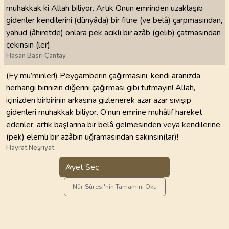
muhakkak ki Allah biliyor. Artık Onun emrinden uzaklaşıb
gidenler kendilerini (dünyâda) bir fitne (ve belâ) çarpmasından,
yahud (âhıretde) onlara pek acıklı bir azâb (gelib) çatmasından
çekinsin (ler).
Hasan Basri Çantay
(Ey mü’minler!) Peygamberin çağırmasını, kendi aranızda
herhangi birinizin diğerini çağırması gibi tutmayın! Allah,
içinizden birbirinin arkasına gizlenerek azar azar sıvışıp
gidenleri muhakkak biliyor. O’nun emrine muhâlif hareket
edenler, artık başlarına bir belâ gelmesinden veya kendilerine
(pek) elemli bir azâbın uğramasından sakınsın(lar)!
Hayrat Neşriyat
Ayet Seç
Nûr Sûresi'nin Tamamını Oku