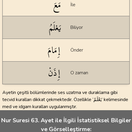
مَعَ
İle
يَعْلَمُ
Biliyor
إِمَامَ
Önder
إِذَنْ
O zaman
Ayetin çeşitli bölümlerinde ses uzatma ve duraklama gibi
tecvid kuralları dikkat çekmektedir. Özellikle ‘يَعْلَمُ’ kelimesinde
med ve idgam kuralları uygulanmıştır.
Nur Suresi 63. Ayet ile İlgili İstatistiksel Bilgiler
ve Görselleştirme: