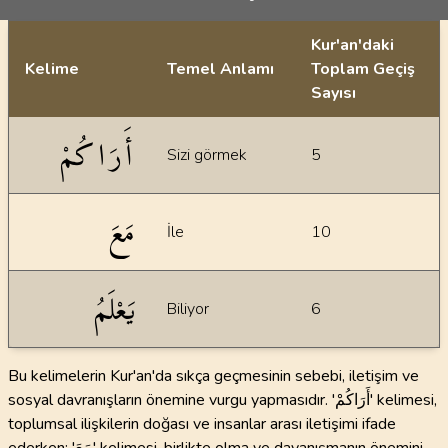
Kur'an'daki
Kelime
Temel Anlamı
Toplam Geçiş
Sayısı
İstatiksel bilgiler
أَرَاكُمْ
Sizi görmek
5
مَعَ
İle
10
يَعْلَمُ
Biliyor
6
Bu kelimelerin Kur'an'da sıkça geçmesinin sebebi, iletişim ve
sosyal davranışların önemine vurgu yapmasıdır. 'أَرَاكُمْ' kelimesi,
toplumsal ilişkilerin doğası ve insanlar arası iletişimi ifade