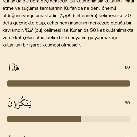
Kur'an'da 30 defa geçmektedir. Bu kelimenin sık kullanımı, inkâr
etme ve suçlama temalarının Kur'an'da ne denli önemli
olduğunu vurgulamaktadır. 'جَحِيمٌ' (cehennem) kelimesi ise 20
defa geçmekte olup, cehennem inancının merkezde olduğu bir
kavramdır. 'هَذَا' (bu) kelimesi ise Kur'an'da 50 kez kullanılmakta
ve dikkat çekici olan, belirli bir konuya vurgu yapmak için
kullanılan bir işaret kelimesi olmasıdır.
هَذَا
50
يَنْكُرُوْنَ
30