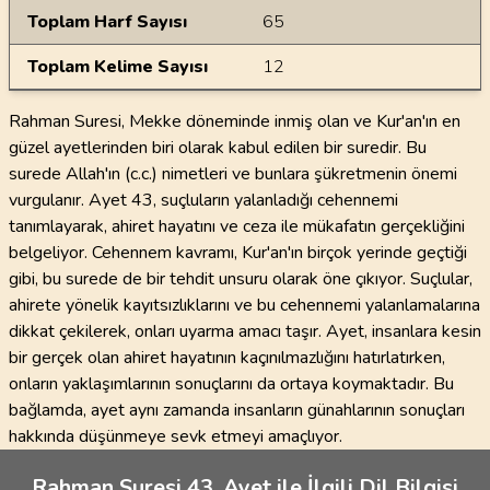
Toplam Harf Sayısı
65
Toplam Kelime Sayısı
12
Rahman Suresi, Mekke döneminde inmiş olan ve Kur'an'ın en
güzel ayetlerinden biri olarak kabul edilen bir suredir. Bu
surede Allah'ın (c.c.) nimetleri ve bunlara şükretmenin önemi
vurgulanır. Ayet 43, suçluların yalanladığı cehennemi
tanımlayarak, ahiret hayatını ve ceza ile mükafatın gerçekliğini
belgeliyor. Cehennem kavramı, Kur'an'ın birçok yerinde geçtiği
gibi, bu surede de bir tehdit unsuru olarak öne çıkıyor. Suçlular,
ahirete yönelik kayıtsızlıklarını ve bu cehennemi yalanlamalarına
dikkat çekilerek, onları uyarma amacı taşır. Ayet, insanlara kesin
bir gerçek olan ahiret hayatının kaçınılmazlığını hatırlatırken,
onların yaklaşımlarının sonuçlarını da ortaya koymaktadır. Bu
bağlamda, ayet aynı zamanda insanların günahlarının sonuçları
hakkında düşünmeye sevk etmeyi amaçlıyor.
Rahman Suresi 43. Ayet ile İlgili Dil Bilgisi