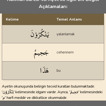
Açıklamaları:
Kelime
Temel Anlamı
Dil bilgisi açıklamaları
يَنْكُرُوْنَ
yalanlamak
جَحِيمٌ
cehennem
هَذَا
bu
Ayetin okunuşunda belirgin tecvid kuralları bulunmaktadır.
'يَنْكُرُوْنَ' kelimesinde idgam vardır. Ayrıca, 'جَحِيمٌ' kelimesindeki
'م' harfi meddir ve dikkatlice okunmalıdır.