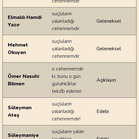
cehennemdir.
suçluların
Elmalılı Hamdi
yalanladığı
Geleneksel
Yazır
cehennemdir.
suçluların
Mehmet
yalanladığı
Geleneksel
Okuyan
cehennemdir.
o cehennemdir
Ömer Nasuhi
ki, bunu o gün
Açıklayıcı
Bilmen
günahkârlar
tekzîb ederler.
suçluların
Süleyman
yalanladığı
Edebi
Ateş
cehennemdir!
suçluların yalan
Süleymaniye