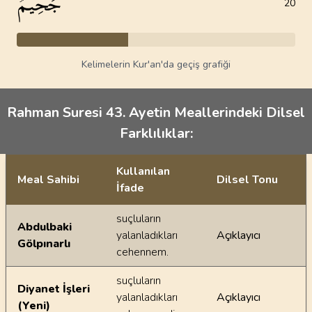
جَحِيمٌ
20
Kelimelerin Kur'an'da geçiş grafiği
Rahman Suresi 43. Ayetin Meallerindeki Dilsel
Farklılıklar:
Kullanılan
Meal Sahibi
Dilsel Tonu
İfade
Ayetin meallerindeki dilsel farklılıklar
suçluların
Abdulbaki
yalanladıkları
Açıklayıcı
Gölpınarlı
cehennem.
suçluların
Diyanet İşleri
yalanladıkları
Açıklayıcı
(Yeni)