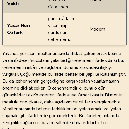
saydıkları
Edebi
Vakfı
Cehennem.
günahkârların
Yaşar Nuri
yalanlayıp
Modern
Öztürk
durdukları
cehennemdir.
Yukarıda yer alan mealler arasında dikkat çeken ortak kelime
ya da ifadeler 'suçluların yalanladığı cehennem' ifadesidir ki bu,
cehennemin inkârı ve suçluların durumu arasındaki ilişkiyi
vurgular. Çoğu mealde bu ifade benzer bir yapı ile kullanılmıştır.
Bu da, cehennemin gerçekliğine karşı yapılan yalanlamaların
önemine dikkat çeker. 'O cehennemdir ki, bunu o gün
günahkârlar tekzîb ederler.' ifadesi ise Ömer Nasuhi Bilmen'in
meali ile öne çıkarak, daha açıklayıcı bir dil tarzı sergilemekte.
Mealler arasında belirgin farklılıklar ise 'yalanlamak' ve 'yalan
saymak' gibi ifadelerde görülmektedir. Bu ifadeler, anlamda
zenginlik sağlarken, bazı meallerde daha edebi bir ton