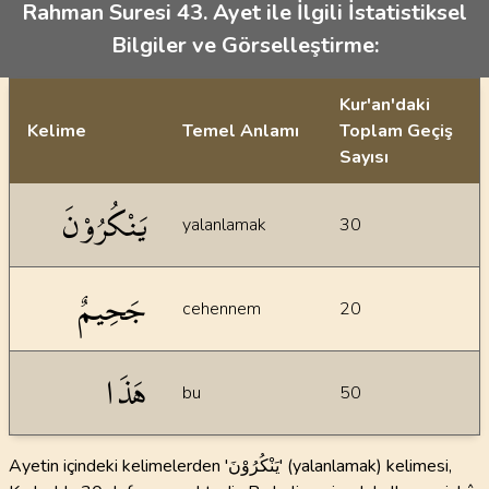
Rahman Suresi 43. Ayet ile İlgili İstatistiksel
Bilgiler ve Görselleştirme:
Kur'an'daki
Kelime
Temel Anlamı
Toplam Geçiş
Sayısı
İstatiksel bilgiler
يَنْكُرُوْنَ
yalanlamak
30
جَحِيمٌ
cehennem
20
هَذَا
bu
50
Ayetin içindeki kelimelerden 'يَنْكُرُوْنَ' (yalanlamak) kelimesi,