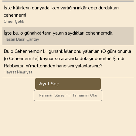
İşte kâfirlerin dünyada iken varlığını inkâr edip durdukları
cehennem!
Ömer Çelik
İşte bu, o günahkârların yalan saydıkları cehennemdir.
Hasan Basri Çantay
Bu o Cehennemdir ki, günahkârlar onu yalanlar! (O gün) onunla
(o Cehennem ile) kaynar su arasında dolaşır dururlar! Şimdi
Rabbinizin ni‘metlerinden hangisini yalanlarsınız?
Hayrat Neşriyat
Ayet Seç
Rahmân Sûresi'nin Tamamını Oku