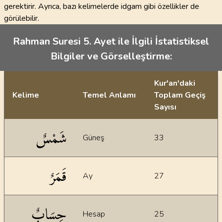
gerektirir. Ayrıca, bazı kelimelerde idgam gibi özellikler de
görülebilir.
Rahman Suresi 5. Ayet ile İlgili İstatistiksel
Bilgiler ve Görselleştirme:
Kur'an'daki
Kelime
Temel Anlamı
Toplam Geçiş
Sayısı
İstatiksel bilgiler
شَمْسٌ
Güneş
33
قَمَرٌ
Ay
27
حِسَابٌ
Hesap
25