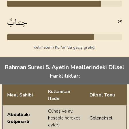
حِسَابٌ
25
Kelimelerin Kur'an'da geçiş grafiği
Rahman Suresi 5. Ayetin Meallerindeki Dilsel
Farklılıklar:
Kullanılan
Meal Sahibi
Dilsel Tonu
İfade
Ayetin meallerindeki dilsel farklılıklar
Güneş ve ay,
Abdulbaki
hesapla hareket
Geleneksel
Gölpınarlı
eyler.