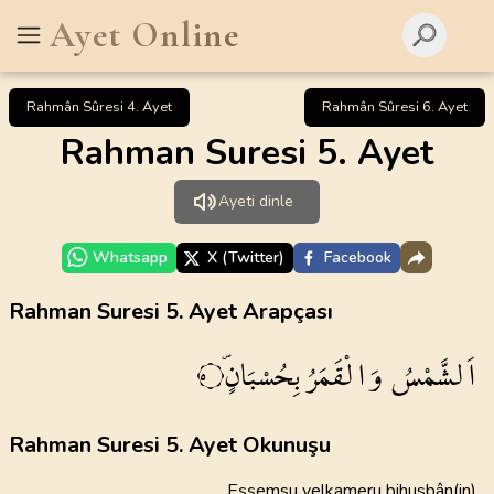
Ayet Online
Rahmân Sûresi 4. Ayet
Rahmân Sûresi 6. Ayet
Rahman Suresi 5. Ayet
Ayeti dinle
Whatsapp
X (Twitter)
Facebook
Rahman Suresi 5. Ayet Arapçası
اَلشَّمْسُ
وَالْقَمَرُ
بِحُسْبَانٍۖ
٥
Rahman Suresi 5. Ayet Okunuşu
Eşşemsu velkameru bihusbân(in)