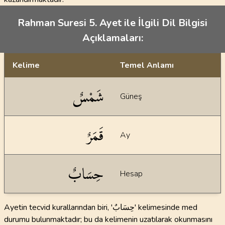
Rahman Suresi 5. Ayet ile İlgili Dil Bilgisi
Açıklamaları:
Kelime
Temel Anlamı
Dil bilgisi açıklamaları
شَمْسٌ
Güneş
قَمَرٌ
Ay
حِسَابٌ
Hesap
Ayetin tecvid kurallarından biri, 'حِسَابٌ' kelimesinde med
durumu bulunmaktadır; bu da kelimenin uzatılarak okunmasını