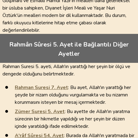
Gölpınarlı ve Elmalılı Hamdi Yazır'ın mealleri daha geleneksel
bir üsluba sahipken, Diyanet İşleri Meali ve Yaşar Nuri
Öztürk'ün mealleri modern bir dil kullanmaktadır. Bu durum,
farklı okuyucu kitlelerine hitap etme çabası olarak
değerlendirilebilir.
Rahmân Sûresi 5. Ayet ile Bağlantılı Diğer
Ayetler
Rahman Suresi 5. ayeti, Allah'ın yarattığı her şeyin bir ölçü ve
dengede olduğunu belirtmektedir.
Rahman Suresi
7
. Ayet
: Bu ayet, Allah'ın yarattığı her
şeyde bir nizam olduğunu vurgulamakta ve bu nizamın
korunmasını isteyen bir mesaj içermektedir.
Zümer Suresi
5
. Ayet
: Bu ayette de Allah'ın yaratma
sürecinin bir hikmetle yapıldığı ve her şeyin bir düzen
içinde yaratıldığı ifade edilmektedir.
A'râf Sûresi
54
. Ayet
: Burada da Allah'ın yaratmada bir