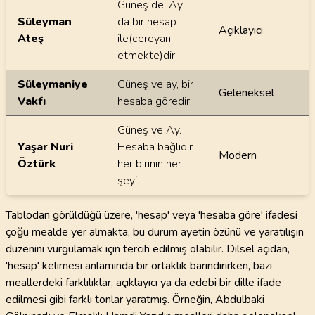
Güneş de, Ay
Süleyman
da bir hesap
Açıklayıcı
Ateş
ile(cereyan
etmekte)dir.
Süleymaniye
Güneş ve ay, bir
Geleneksel
Vakfı
hesaba göredir.
Güneş ve Ay.
Yaşar Nuri
Hesaba bağlıdır
Modern
Öztürk
her birinin her
şeyi.
Tablodan görüldüğü üzere, 'hesap' veya 'hesaba göre' ifadesi
çoğu mealde yer almakta, bu durum ayetin özünü ve yaratılışın
düzenini vurgulamak için tercih edilmiş olabilir. Dilsel açıdan,
'hesap' kelimesi anlamında bir ortaklık barındırırken, bazı
meallerdeki farklılıklar, açıklayıcı ya da edebi bir dille ifade
edilmesi gibi farklı tonlar yaratmış. Örneğin, Abdulbaki