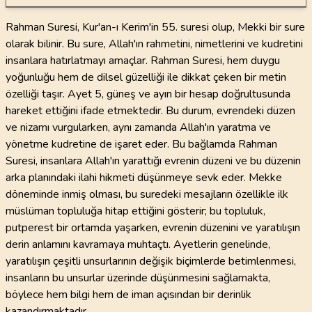
Rahman Suresi, Kur'an-ı Kerim'in 55. suresi olup, Mekki bir sure
olarak bilinir. Bu sure, Allah'ın rahmetini, nimetlerini ve kudretini
insanlara hatırlatmayı amaçlar. Rahman Suresi, hem duygu
yoğunluğu hem de dilsel güzelliği ile dikkat çeken bir metin
özelliği taşır. Ayet 5, güneş ve ayın bir hesap doğrultusunda
hareket ettiğini ifade etmektedir. Bu durum, evrendeki düzen
ve nizamı vurgularken, aynı zamanda Allah'ın yaratma ve
yönetme kudretine de işaret eder. Bu bağlamda Rahman
Suresi, insanlara Allah'ın yarattığı evrenin düzeni ve bu düzenin
arka planındaki ilahi hikmeti düşünmeye sevk eder. Mekke
döneminde inmiş olması, bu suredeki mesajların özellikle ilk
müslüman topluluğa hitap ettiğini gösterir; bu topluluk,
putperest bir ortamda yaşarken, evrenin düzenini ve yaratılışın
derin anlamını kavramaya muhtaçtı. Ayetlerin genelinde,
yaratılışın çeşitli unsurlarının değişik biçimlerde betimlenmesi,
insanların bu unsurlar üzerinde düşünmesini sağlamakta,
böylece hem bilgi hem de iman açısından bir derinlik
kazandırmaktadır.