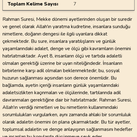
Toplam Kelime Sayısı
7
Rahman Suresi, Mekke dönemi ayetlerinden oluşan bir suredir
ve genel olarak Allah'ın yaratma kudretine, insanlara sunduğu
nimetlere, doğanın dengesi ile ilgili uyarılara dikkat
çekmektedir. Bu sure, insanlara yaratılışlarını ve günlük
yaşamlarındaki adalet, denge ve ölçü gibi kavramların önemini
hatırlatmaktadır. Ayet 8, insanların ölçü ve tartıda adaletli
olmaları gerektiği üzerine bir uyarı niteliğindedir. İnsanların
birbirlerine karşı adil olmaları beklenmektedir; bu, sosyal
huzurun sağlanması açısından son derece önemlidir. Bu
bağlamda, ayetin içeriği insanların günlük yaşamlarındaki
adaletsizlikten kaçınmaları ve ölçülerinde, tartılarında adil
davranmaları gerektiğine dair bir hatırlatmadır. Rahman Suresi,
Allah'ın verdiği nimetleri ve bu nimetlerin kullanımındaki
sorumlulukları vurgularken, aynı zamanda ahlaki bir sorumluluk
olarak adaletin önemini ön plana çıkarmaktadır. Bu tür ayetler,
toplumsal adaletin ve denge anlayışının sağlanmasını hedefler
ve insanları bu konularda düşünmeye sevk eder.