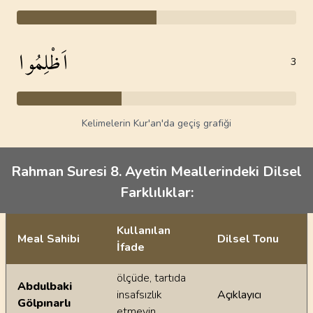
اَظْلِمُوا
3
Kelimelerin Kur'an'da geçiş grafiği
Rahman Suresi 8. Ayetin Meallerindeki Dilsel
Farklılıklar:
Kullanılan
Meal Sahibi
Dilsel Tonu
İfade
Ayetin meallerindeki dilsel farklılıklar
ölçüde, tartıda
Abdulbaki
insafsızlık
Açıklayıcı
Gölpınarlı
etmeyin