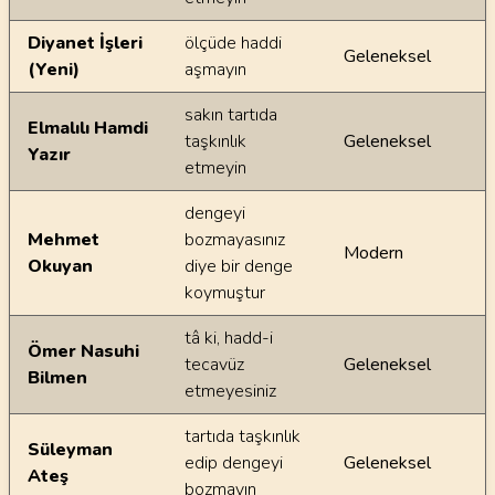
Diyanet İşleri
ölçüde haddi
Geleneksel
(Yeni)
aşmayın
sakın tartıda
Elmalılı Hamdi
taşkınlık
Geleneksel
Yazır
etmeyin
dengeyi
Mehmet
bozmayasınız
Modern
Okuyan
diye bir denge
koymuştur
tâ ki, hadd-i
Ömer Nasuhi
tecavüz
Geleneksel
Bilmen
etmeyesiniz
tartıda taşkınlık
Süleyman
edip dengeyi
Geleneksel
Ateş
bozmayın