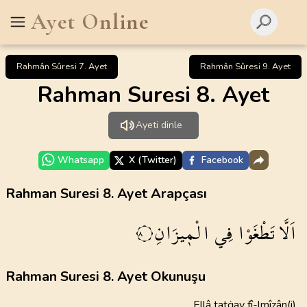
Ayet Online
Rahmân Sûresi 7. Ayet
Rahmân Sûresi 9. Ayet
Rahman Suresi 8. Ayet
Ayeti dinle
Whatsapp
X (Twitter)
Facebook
Rahman Suresi 8. Ayet Arapçası
اَلَّا
تَطْغَوْا
فِي
الْم۪يزَانِ
٨
Rahman Suresi 8. Ayet Okunuşu
Ellâ tatġav fî-lmîzân(i)