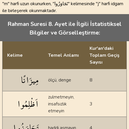
"m" harfi uzun okunurken, "تَجَاوَزُوا" kelimesinde "j" harfi idgam
ile birleşerek okunmaktadır.
Rahman Suresi 8. Ayet ile İlgili İstatistiksel
Bilgiler ve Görselleştirme:
Kur'an'daki
Kelime
Temel Anlamı
Toplam Geçiş
Sayısı
İstatiksel bilgiler
مِيزَانًا
ölçü, denge
8
zulmetmeyin,
اَظْلِمُوا
insafsızlık
3
etmeyin
تَجَاوَزُوا
haddi aşmayın
4