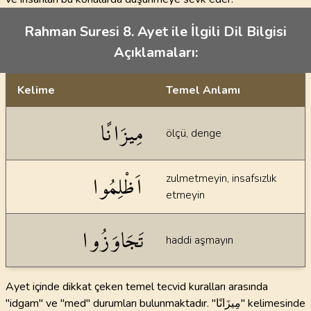
Rahman Suresi 8. Ayet ile İlgili Dil Bilgisi
Açıklamaları:
Kelime
Temel Anlamı
Dil bilgisi açıklamaları
مِيزَانًا
ölçü, denge
اَظْلِمُوا
zulmetmeyin, insafsızlık
etmeyin
تَجَاوَزُوا
haddi aşmayın
Ayet içinde dikkat çeken temel tecvid kuralları arasında
"idgam" ve "med" durumları bulunmaktadır. "مِيزَانًا" kelimesinde