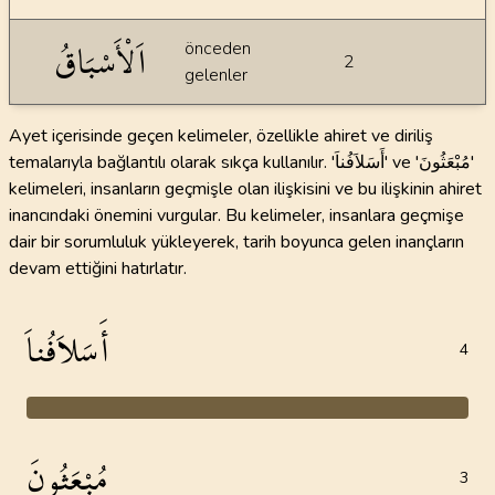
اَلْأَسْبَاقُ
önceden
2
gelenler
Ayet içerisinde geçen kelimeler, özellikle ahiret ve diriliş
temalarıyla bağlantılı olarak sıkça kullanılır. 'أَسَلاَفُناَ' ve 'مُبْعَثُونَ'
kelimeleri, insanların geçmişle olan ilişkisini ve bu ilişkinin ahiret
inancındaki önemini vurgular. Bu kelimeler, insanlara geçmişe
dair bir sorumluluk yükleyerek, tarih boyunca gelen inançların
devam ettiğini hatırlatır.
أَسَلاَفُناَ
4
مُبْعَثُونَ
3