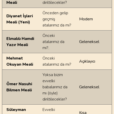
Meali
diriltilecekler?
Önceden gelip
Diyanet İşleri
geçmiş
Modern
Meali (Yeni)
atalarımız da mı?
Önceki
Elmalılı Hamdi
atalarımız da
Geleneksel
Yazır Meali
mı?..
Mehmet
Önceki
Açıklayıcı
Okuyan Meali
atalarımız da mı?
Yoksa bizim
evvelki
Ömer Nasuhi
babalarımız da
Geleneksel
Bilmen Meali
mı (öyle)
diriltilecekler?
Süleyman
Evvelki
Kısa