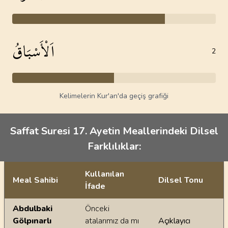
اَلْأَسْبَاقُ
2
Kelimelerin Kur'an'da geçiş grafiği
Saffat Suresi 17. Ayetin Meallerindeki Dilsel
Farklılıklar:
Kullanılan
Meal Sahibi
Dilsel Tonu
İfade
Ayetin meallerindeki dilsel farklılıklar
Abdulbaki
Önceki
Gölpınarlı
atalarımız da mı
Açıklayıcı