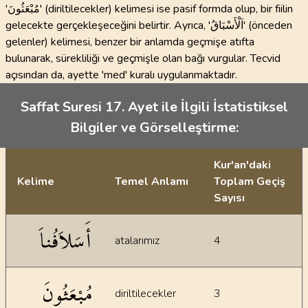
'مُبْعَثُونَ' (diriltilecekler) kelimesi ise pasif formda olup, bir fiilin
gelecekte gerçekleşeceğini belirtir. Ayrıca, 'اَلْأَسْبَاقُ' (önceden
gelenler) kelimesi, benzer bir anlamda geçmişe atıfta
bulunarak, sürekliliği ve geçmişle olan bağı vurgular. Tecvid
açısından da, ayette 'med' kuralı uygulanmaktadır.
Saffat Suresi 17. Ayet ile İlgili İstatistiksel
Bilgiler ve Görselleştirme:
Kur'an'daki
Kelime
Temel Anlamı
Toplam Geçiş
Sayısı
İstatiksel bilgiler
أَسَلاَفُناَ
atalarımız
4
مُبْعَثُونَ
diriltilecekler
3