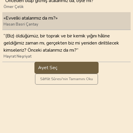
“Önceden ölüp gitmiş atalarımız da, öyle mi?”
Ömer Çelik
«Evvelki atalarımız da mı?»
Hasan Basri Çantay
“(Biz) öldüğümüz, bir toprak ve bir kemik yığını hâline
geldiğimiz zaman mı, gerçekten biz mi yeniden diriltilecek
kimseleriz? Önceki atalarımız da mı?”
Hayrat Neşriyat
Ayet Seç
Sâffât Sûresi'nin Tamamını Oku