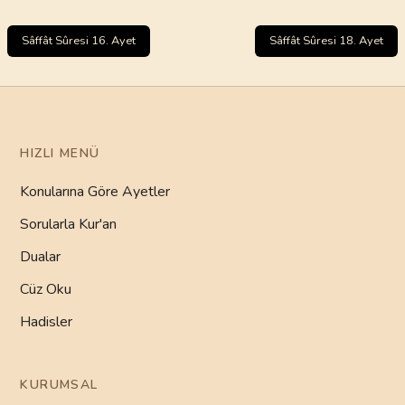
Sâffât Sûresi 16. Ayet
Sâffât Sûresi 18. Ayet
HIZLI MENÜ
Konularına Göre Ayetler
Sorularla Kur'an
Dualar
Cüz Oku
Hadisler
KURUMSAL