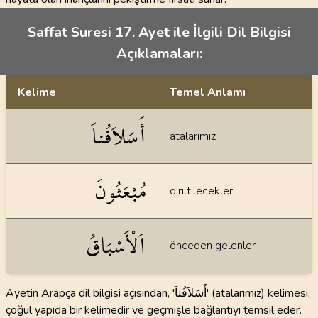
Saffat Suresi 17. Ayet ile İlgili Dil Bilgisi
Açıklamaları:
Kelime
Temel Anlamı
Dil bilgisi açıklamaları
أَسَلاَفُناَ
atalarımız
مُبْعَثُونَ
diriltilecekler
اَلْأَسْبَاقُ
önceden gelenler
Ayetin Arapça dil bilgisi açısından, 'أَسَلاَفُناَ' (atalarımız) kelimesi,
çoğul yapıda bir kelimedir ve geçmişle bağlantıyı temsil eder.