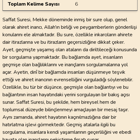
Toplam Kelime Sayısı
6
Saffat Suresi, Mekke döneminde inmiş bir sure olup, genel
olarak ahiret inancı, Allah'ın birliği ve peygamberlerin gönderilişi
konularını ele almaktadır. Bu sure, özellikle inkarcıların ahirete
dair itirazlarına ve bu itirazların geçersizliğine dikkat çeker.
Ayet, geçmişte yaşamış olan ataların da diriltileceği konusunda
bir sorgulama yapmaktadır. Bu bağlamda ayet, insanların
geçmişe olan bağlılıklarını ve inançlarını sorgulamalarına yol
açar. Ayetin, dinî bir bağlamda insanları düşünmeye teşvik
ettiği ve ahiret inancının evrenselliğini vurguladığı söylenebilir.
Özellikle, bu tür bir düşünce, geçmişle olan bağlantıyı ve bu
bağlantının insan hayatındaki yerini sorgulayan bir bakış açısı
sunar. Saffat Suresi, bu şekilde, hem bireysel hem de
toplumsal düzeyde bilinçlenmeyi amaçlayan bir mesaj taşır.
Aynı zamanda, ahiret hayatının kaçınılmazlığına dair bir
hatırlatma işlevi görmektedir. Geçmiş atalarla ilgili bu
sorgulama, insanlara kendi yaşamlarının geçerliliğini ve ebedi
hayata olan inançlarını pekiştirme fırsatı sunar.