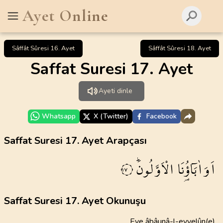
Ayet Online
Sâffât Sûresi 16. Ayet
Sâffât Sûresi 18. Ayet
Saffat Suresi 17. Ayet
Ayeti dinle
Whatsapp
X (Twitter)
Facebook
Saffat Suresi 17. Ayet Arapçası
اَوَاٰبَٓاؤُ۬نَا
الْاَوَّلُونَۜ
١٧
Saffat Suresi 17. Ayet Okunuşu
Eve âbâunâ-l-evvelûn(e)