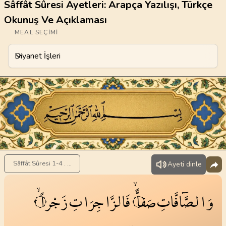
Sâffât Sûresi Ayetleri: Arapça Yazılışı, Türkçe
Okunuş Ve Açıklaması
MEAL SEÇIMI
Diyanet İşleri
Meal Seçimi
Sâffât Sûresi 1-4 . Ayet
Ayeti dinle
وَالصَّٓافَّاتِ
صَفاًّۙ
فَالزَّاجِرَاتِ
زَجْراًۙ
٢
١