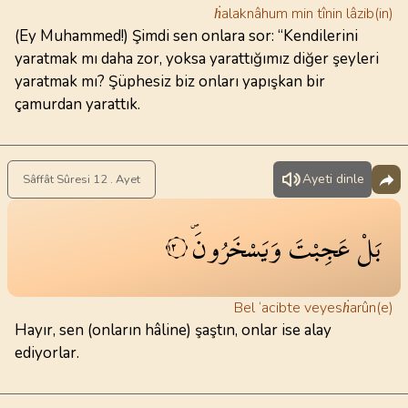
ḣalaknâhum min tînin lâzib(in)
(Ey Muhammed!) Şimdi sen onlara sor: “Kendilerini
yaratmak mı daha zor, yoksa yarattığımız diğer şeyleri
yaratmak mı? Şüphesiz biz onları yapışkan bir
çamurdan yarattık.
Ayeti dinle
Sâffât Sûresi 12 . Ayet
بَلْ
عَجِبْتَ
وَيَسْخَرُونَۖ
١٢
Bel ‘acibte veyesḣarûn(e)
Hayır, sen (onların hâline) şaştın, onlar ise alay
ediyorlar.