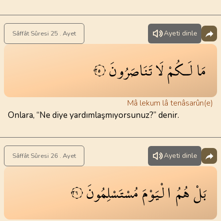
Ayeti dinle
Sâffât Sûresi 25 . Ayet
مَا
لَـكُمْ
لَا
تَنَاصَرُونَ
٢٥
Mâ lekum lâ tenâsarûn(e)
Onlara, “Ne diye yardımlaşmıyorsunuz?” denir.
Ayeti dinle
Sâffât Sûresi 26 . Ayet
بَلْ
هُمُ
الْيَوْمَ
مُسْتَسْلِمُونَ
٢٦