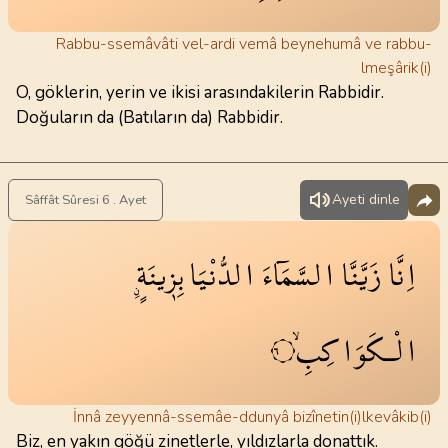
Rabbu-ssemâvâti vel-ardi vemâ beynehumâ ve rabbu-
lmeşârik(i)
O, göklerin, yerin ve ikisi arasındakilerin Rabbidir.
Doğuların da (Batıların da) Rabbidir.
Ayeti dinle
Sâffât Sûresi 6 . Ayet
اِنَّا
زَيَّنَّا
السَّمَٓاءَ
الدُّنْيَا
بِز۪ينَةٍۨ
الْـكَوَاكِبِۙ
٦
İnnâ zeyyennâ-ssemâe-ddunyâ bizînetin(i)lkevâkib(i)
Biz, en yakın göğü zinetlerle, yıldızlarla donattık.