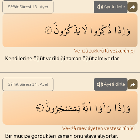
Ayeti dinle
Sâffât Sûresi 13 . Ayet
وَاِذَا
ذُكِّرُوا
لَا
يَذْكُرُونَۖ
١٣
Ve-iżâ żukkirû lâ yeżkurûn(e)
Kendilerine öğüt verildiği zaman öğüt almıyorlar.
Ayeti dinle
Sâffât Sûresi 14 . Ayet
وَاِذَا
رَاَوْا
اٰيَةً
يَسْتَسْخِرُونَۖ
١٤
Ve-iżâ raev âyeten yestesḣirûn(e)
Bir mucize gördükleri zaman onu alaya alıyorlar.