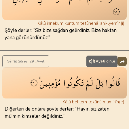
٢٨
Kâlû innekum kuntum tetûnenâ ‘ani-lyemîn(i)
Şöyle derler: “Siz bize sağdan gelirdiniz. Bize haktan
yana görünürdünüz.”
Ayeti dinle
Sâffât Sûresi 29 . Ayet
قَالُوا
بَلْ
لَمْ
تَكُونُوا
مُؤْمِن۪ينَۚ
٢٩
Kâlû bel lem tekûnû muminîn(e)
Diğerleri de onlara şöyle derler: “Hayır, siz zaten
mü’min kimseler değildiniz.”