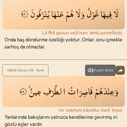
لَا
ف۪يهَا
غَوْلٌ
وَلَا
هُمْ
عَنْهَا
يُنْزَفُونَ
٤٧
Lâ fîhâ ġavlun velâ hum ‘anhâ yunzefûn(e)
Onda baş döndürme özelliği yoktur. Onlar, onu içmekle
sarhoş da olmazlar.
Ayeti dinle
Sâffât Sûresi 48 . Ayet
وَعِنْدَهُمْ
قَاصِرَاتُ
الطَّرْفِ
ع۪ينٌۙ
٤٨
Ve ’indehum kâsirâtu-ttarfi ‘în(un)
Yanlarında bakışlarını yalnızca kendilerine çevirmiş iri
gözlü eşler vardır.