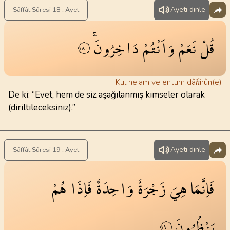
Ayeti dinle
Sâffât Sûresi 18 . Ayet
قُلْ
نَعَمْ
وَاَنْتُمْ
دَاخِرُونَۚ
١٨
Kul ne’am ve entum dâḣirûn(e)
De ki: “Evet, hem de siz aşağılanmış kimseler olarak
(diriltileceksiniz).”
Ayeti dinle
Sâffât Sûresi 19 . Ayet
فَاِنَّمَا
هِيَ
زَجْرَةٌ
وَاحِدَةٌ
فَاِذَا
هُمْ
يَنْظُرُونَ
١٩