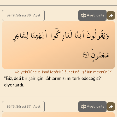
Ayeti dinle
Sâffât Sûresi 36 . Ayet
وَيَقُولُونَ
اَئِنَّا
لَتَارِكُٓوا
اٰلِهَتِنَا
لِشَاعِرٍ
مَجْنُونٍۜ
٣٦
Ve yekûlûne e-innâ letârikû âlihetinâ lişâ’irin mecnûn(in)
“Biz, deli bir şair için ilâhlarımızı mı terk edeceğiz?”
diyorlardı.
Ayeti dinle
Sâffât Sûresi 37 . Ayet