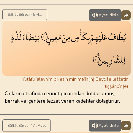
Sâffât Sûresi 45-46 . Ayet
Ayeti dinle
يُطَافُ
عَلَيْهِمْ
بِكَأْسٍ
مِنْ
مَع۪ينٍۙ
بَيْضَٓاءَ
لَذَّةٍ
٤٥
لِلشَّارِب۪ينَۚ
٤٦
Yutâfu ‘aleyhim bikesin min me’în(in) Beydâe leżżetin
lişşâribîn(e)
Onların etrafında cennet pınarından doldurulmuş,
berrak ve içenlere lezzet veren kadehler dolaştırılır.
Ayeti dinle
Sâffât Sûresi 47 . Ayet