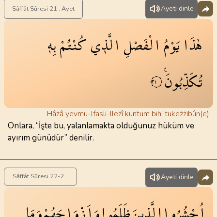
Ayeti dinle
Sâffât Sûresi 21 . Ayet
هٰذَا
يَوْمُ
الْفَصْلِ
الَّذ۪ي
كُنْتُمْ
بِه۪
تُكَذِّبُونَ۟
٢١
Hâżâ yevmu-lfasli-lleżî kuntum bihi tukeżżibûn(e)
Onlara, “İşte bu, yalanlamakta olduğunuz hüküm ve
ayırım günüdür” denilir.
Sâffât Sûresi 22-24 . Ayet
Ayeti dinle
اُحْشُرُوا
الَّذ۪ينَ
ظَلَمُوا
وَاَزْوَاجَهُمْ
وَمَا