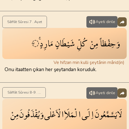
Ayeti dinle
Sâffât Sûresi 7 . Ayet
وَحِفْظاً
مِنْ
كُلِّ
شَيْطَانٍ
مَارِدٍۚ
٧
Ve hifzan min kulli şeytânin mârid(in)
Onu itaatten çıkan her şeytandan koruduk.
Sâffât Sûresi 8-9 . Ayet
Ayeti dinle
لَا
يَسَّمَّعُونَ
اِلَى
الْمَلَأِ
الْاَعْلٰى
وَيُقْذَفُونَ
مِنْ