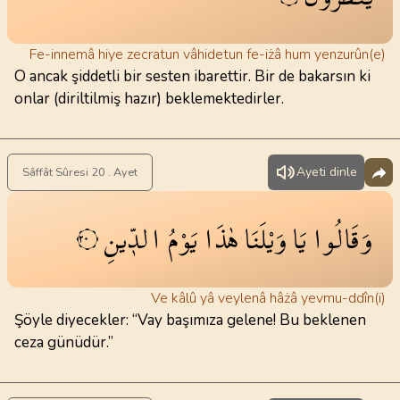
Fe-innemâ hiye zecratun vâhidetun fe-iżâ hum yenzurûn(e)
O ancak şiddetli bir sesten ibarettir. Bir de bakarsın ki
onlar (diriltilmiş hazır) beklemektedirler.
Ayeti dinle
Sâffât Sûresi 20 . Ayet
وَقَالُوا
يَا
وَيْلَنَا
هٰذَا
يَوْمُ
الدّ۪ينِ
٢٠
Ve kâlû yâ veylenâ hâżâ yevmu-ddîn(i)
Şöyle diyecekler: “Vay başımıza gelene! Bu beklenen
ceza günüdür.”