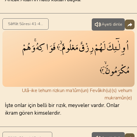
Sâffât Sûresi 41-42 . Ayet
Ayeti dinle
اُو۬لٰٓئِكَ
لَهُمْ
رِزْقٌ
مَعْلُومٌۙ
فَوَا‌كِهُۚ
وَهُمْ
٤١
مُكْرَمُونَۙ
٤٢
Ulâ-ike lehum rizkun ma’lûm(un) Fevâkih(u)(s) vehum
mukramûn(e)
İşte onlar için belli bir rızık, meyveler vardır. Onlar
ikram gören kimselerdir.