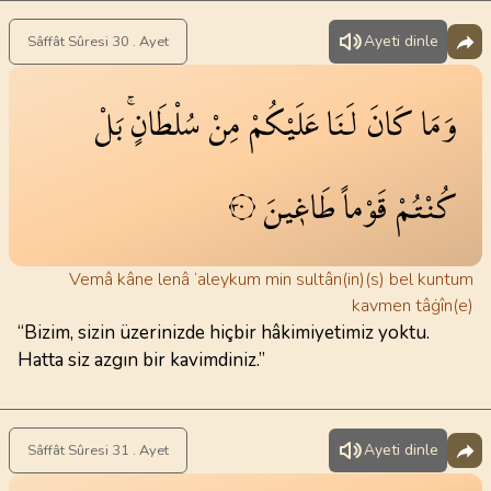
Ayeti dinle
Sâffât Sûresi 30 . Ayet
وَمَا
كَانَ
لَنَا
عَلَيْكُمْ
مِنْ
سُلْطَانٍۚ
بَلْ
كُنْتُمْ
قَوْماً
طَاغ۪ينَ
٣٠
Vemâ kâne lenâ ‘aleykum min sultân(in)(s) bel kuntum
kavmen tâġîn(e)
“Bizim, sizin üzerinizde hiçbir hâkimiyetimiz yoktu.
Hatta siz azgın bir kavimdiniz.”
Ayeti dinle
Sâffât Sûresi 31 . Ayet