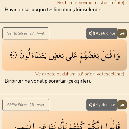
Bel humu-lyevme musteslimûn(e)
Hayır, onlar bugün teslim olmuş kimselerdir.
Ayeti dinle
Sâffât Sûresi 27 . Ayet
وَاَقْبَلَ
بَعْضُهُمْ
عَلٰى
بَعْضٍ
يَتَسَٓاءَلُونَ
٢٧
Ve akbele ba’duhum ‘alâ ba’din yetesâelûn(e)
Birbirlerine yönelip sorarlar (çekişirler).
Ayeti dinle
Sâffât Sûresi 28 . Ayet
قَالُٓوا
اِنَّكُمْ
كُنْتُمْ
تَأْتُونَنَا
عَنِ
الْيَم۪ينِ