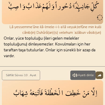
كُلِّ
جَانِبٍۗ
دُحُوراً
وَلَهُمْ
عَذَابٌ
وَاصِبٌۙ
٨
٩
Lâ yessemme’ûne ilâ-lmele-i-l-a’lâ veyukżefûne min kulli
cânib(in) Duhûrâ(an)(s) velehum ‘ażâbun vâsib(un)
Onlar, yüce topluluğu (ileri gelen melekler
topluluğunu) dinleyemezler. Kovulmaları için her
taraftan taşa tutulurlar. Onlar için sürekli bir azap da
vardır.
Ayeti dinle
Sâffât Sûresi 10 . Ayet
اِلَّا
مَنْ
خَطِفَ
الْخَطْفَةَ
فَاَتْبَعَهُ
شِهَابٌ