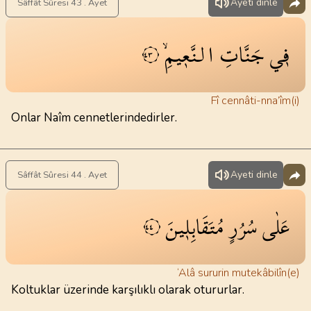
Ayeti dinle
Sâffât Sûresi 43 . Ayet
ف۪ي
جَنَّاتِ
النَّع۪يمِۙ
٤٣
Fî cennâti-nna’îm(i)
Onlar Naîm cennetlerindedirler.
Ayeti dinle
Sâffât Sûresi 44 . Ayet
عَلٰى
سُرُرٍ
مُتَقَابِل۪ينَ
٤٤
‘Alâ sururin mutekâbilîn(e)
Koltuklar üzerinde karşılıklı olarak otururlar.