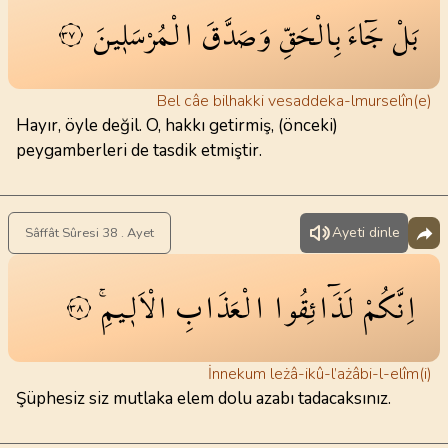
بَلْ
جَٓاءَ
بِالْحَقِّ
وَصَدَّقَ
الْمُرْسَل۪ينَ
٣٧
Bel câe bilhakki vesaddeka-lmurselîn(e)
Hayır, öyle değil. O, hakkı getirmiş, (önceki)
peygamberleri de tasdik etmiştir.
Ayeti dinle
Sâffât Sûresi 38 . Ayet
اِنَّكُمْ
لَذَٓائِقُوا
الْعَذَابِ
الْاَل۪يمِۚ
٣٨
İnnekum leżâ-ikû-l’ażâbi-l-elîm(i)
Şüphesiz siz mutlaka elem dolu azabı tadacaksınız.