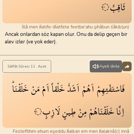
ثَاقِبٌ
١٠
İllâ men ḣatife-lḣatfete feetbe’ahu şihâbun śâkib(un)
Ancak onlardan söz kapan olur. Onu da delip geçen bir
alev izler (ve yok eder).
Ayeti dinle
Sâffât Sûresi 11 . Ayet
فَاسْتَفْتِهِمْ
اَهُمْ
اَشَدُّ
خَلْقاً
اَمْ
مَنْ
خَلَقْنَاۜ
اِنَّا
خَلَقْنَاهُمْ
مِنْ
ط۪ينٍ
لَازِبٍ
١١
Festeftihim ehum eşeddu ḣalkan em men ḣalaknâ(c) innâ