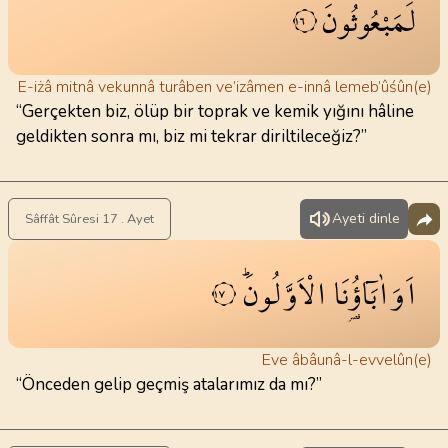
لَمَبْعُوثُونَۙ
١٦
E-iżâ mitnâ vekunnâ turâben ve’izâmen e-innâ lemeb’ûśûn(e)
“Gerçekten biz, ölüp bir toprak ve kemik yığını hâline
geldikten sonra mı, biz mi tekrar diriltileceğiz?”
Ayeti dinle
Sâffât Sûresi 17 . Ayet
اَوَاٰبَٓاؤُ۬نَا
الْاَوَّلُونَۜ
١٧
Eve âbâunâ-l-evvelûn(e)
“Önceden gelip geçmiş atalarımız da mı?”