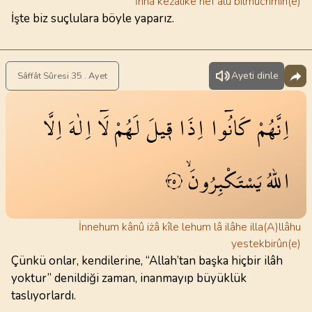
İnnâ keżâlike nef’alu bilmucrimîn(e)
İşte biz suçlulara böyle yaparız.
Ayeti dinle
Sâffât Sûresi 35 . Ayet
اِنَّهُمْ
كَانُٓوا
اِذَا
ق۪يلَ
لَهُمْ
لَٓا
اِلٰهَ
اِلَّا
اللّٰهُ
يَسْتَكْبِرُونَۙ
٣٥
İnnehum kânû iżâ kîle lehum lâ ilâhe illa(A)llâhu
yestekbirûn(e)
Çünkü onlar, kendilerine, “Allah’tan başka hiçbir ilâh
yoktur” denildiği zaman, inanmayıp büyüklük
taslıyorlardı.