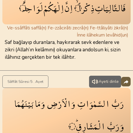
فَالتَّالِيَاتِ
ذِكْراًۙ
اِنَّ
اِلٰهَكُمْ
لَوَاحِدٌۜ
٤
٣
Ve-ssâffâti saffâ(n) Fe-zzâcirâti zecrâ(n) Fe-ttâliyâti żikrâ(n)
İnne ilâhekum levâhid(un)
Saf bağlayıp duranlara, haykırarak sevk edenlere ve
zikri (Allah’ın kelâmını) okuyanlara andolsun ki, sizin
ilâhınız gerçekten bir tek ilâhtır.
Ayeti dinle
Sâffât Sûresi 5 . Ayet
رَبُّ
السَّمٰوَاتِ
وَالْاَرْضِ
وَمَا
بَيْنَهُمَا
وَرَبُّ
الْمَشَارِقِۜ
٥