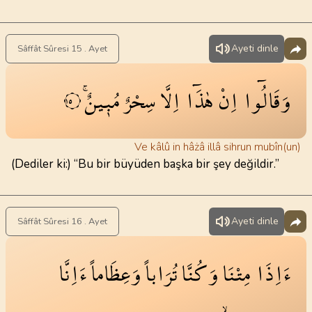
Ayeti dinle
Sâffât Sûresi 15 . Ayet
وَقَالُٓوا
اِنْ
هٰذَٓا
اِلَّا
سِحْرٌ
مُب۪ينٌۚ
١٥
Ve kâlû in hâżâ illâ sihrun mubîn(un)
(Dediler ki:) “Bu bir büyüden başka bir şey değildir.”
Ayeti dinle
Sâffât Sûresi 16 . Ayet
ءَاِذَا
مِتْنَا
وَكُنَّا
تُرَاباً
وَعِظَاماً
ءَاِنَّا