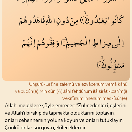
كَانُوا
يَعْبُدُونَۙ
مِنْ
دُونِ
اللّٰهِ
فَاهْدُوهُمْ
٢٢
اِلٰى
صِرَاطِ
الْجَح۪يمِۙ
وَقِفُوهُمْ
اِنَّهُمْ
٢٣
مَسْؤُ۫لُونَۙ
٢٤
Uhşurû-lleżîne zalemû ve ezvâcehum vemâ kânû
ya’budûn(e) Min dûni(A)llâhi fehdûhum ilâ sirâti-lcahîm(i)
Vekifûhum innehum mes-ûlûn(e)
Allah, meleklere şöyle emreder: “Zulmedenleri, eşlerini
ve Allah’ı bırakıp da tapmakta olduklarını toplayın,
onları cehennemin yoluna koyun ve onları tutuklayın.
Çünkü onlar sorguya çekileceklerdir.