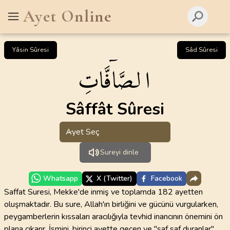
Ayet Online
Yâsin Sûresi
Sâd Sûresi
الصَّاۤفَّاتِ
Sâffât Sûresi
Ayet Seç
Sureyi dinle
Whatsapp
X (Twitter)
Facebook
Saffat Suresi, Mekke'de inmiş ve toplamda 182 ayetten
oluşmaktadır. Bu sure, Allah'ın birliğini ve gücünü vurgularken,
peygamberlerin kıssaları aracılığıyla tevhid inancının önemini ön
plana çıkarır. İsmini, birinci ayette geçen ve "saf saf duranlar"