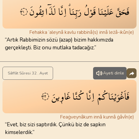
فَحَقَّ
عَلَيْنَا
قَوْلُ
رَبِّنَاۗ
اِنَّا
لَذَٓائِقُونَ
٣١
Fehakka ‘aleynâ kavlu rabbinâ(s) innâ leżâ-ikûn(e)
“Artık Rabbimizin sözü (azap) bizim hakkımızda
gerçekleşti. Biz onu mutlaka tadacağız.”
Ayeti dinle
Sâffât Sûresi 32 . Ayet
فَاَغْوَيْنَا‌كُمْ
اِنَّا
كُنَّا
غَاو۪ينَ
٣٢
Feaġveynâkum innâ kunnâ ġâvîn(e)
“Evet, biz sizi saptırdık. Çünkü biz de sapkın
kimselerdik.”