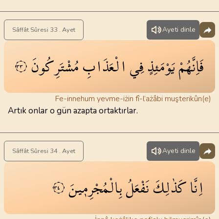
Ayeti dinle
Sâffât Sûresi 33 . Ayet
فَاِنَّهُمْ
يَوْمَئِذٍ
فِي
الْعَذَابِ
مُشْتَرِكُونَ
٣٣
Fe-innehum yevme-iżin fî-l’ażâbi muşterikûn(e)
Artık onlar o gün azapta ortaktırlar.
Ayeti dinle
Sâffât Sûresi 34 . Ayet
اِنَّا
كَذٰلِكَ
نَفْعَلُ
بِالْمُجْرِم۪ينَ
٣٤