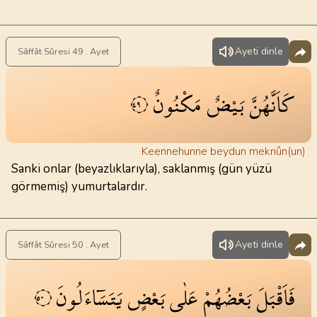
Ayeti dinle
Sâffât Sûresi 49 . Ayet
كَاَنَّهُنَّ
بَيْضٌ
مَكْنُونٌ
٤٩
Keennehunne beydun meknûn(un)
Sanki onlar (beyazlıklarıyla), saklanmış (gün yüzü
görmemiş) yumurtalardır.
Ayeti dinle
Sâffât Sûresi 50 . Ayet
فَاَقْبَلَ
بَعْضُهُمْ
عَلٰى
بَعْضٍ
يَتَسَٓاءَلُونَ
٥٠