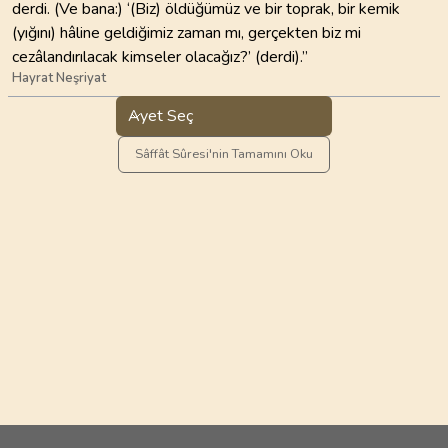
derdi. (Ve bana:) ‘(Biz) öldüğümüz ve bir toprak, bir kemik
(yığını) hâline geldiğimiz zaman mı, gerçekten biz mi
cezâlandırılacak kimseler olacağız?’ (derdi).”
Hayrat Neşriyat
Ayet Seç
Sâffât Sûresi'nin Tamamını Oku