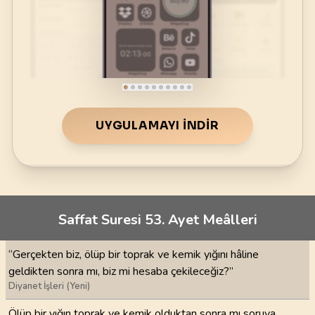
UYGULAMAYI İNDIR
Saffat Suresi 53. Ayet Meâlleri
“Gerçekten biz, ölüp bir toprak ve kemik yığını hâline
geldikten sonra mı, biz mi hesaba çekileceğiz?”
Diyanet İşleri (Yeni)
Ölüp bir yığın toprak ve kemik olduktan sonra mı soruya