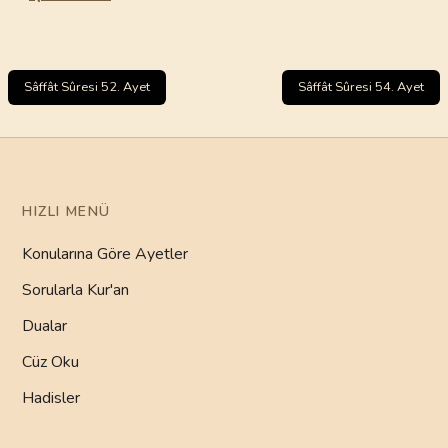
Sâffât Sûresi 52. Ayet
Sâffât Sûresi 54. Ayet
HIZLI MENÜ
Konularına Göre Ayetler
Sorularla Kur'an
Dualar
Cüz Oku
Hadisler