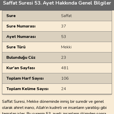
Saffat Suresi 53. Ayet Hakkında Genel Bilgiler
Genel Bilgiler
Sure
Saffat
Sure Numarası
37
Ayet Numarası
53
Sure Türü
Mekki
Bulunduğu Cüz
23
Kur'an Sayfası
481
Toplam Harf Sayısı
106
Toplam Kelime Sayısı
24
Saffat Suresi, Mekke döneminde inmiş bir suredir ve genel
olarak ahiret inancı, Allah’ın kudreti ve insanların yaratılışı gibi
temaları işler. Bu surenin 53. ayeti, insanların ölümden sonra