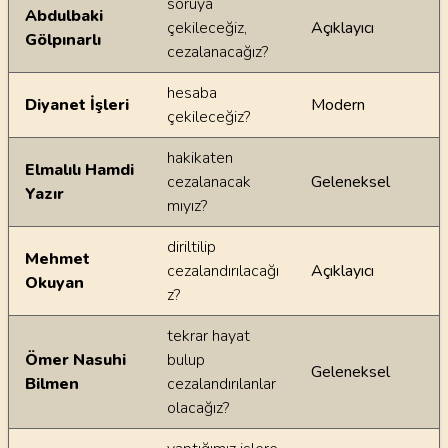
soruya
Abdulbaki
çekileceğiz,
Açıklayıcı
Gölpınarlı
cezalanacağız?
hesaba
Diyanet İşleri
Modern
çekileceğiz?
hakikaten
Elmalılı Hamdi
cezalanacak
Geleneksel
Yazır
mıyız?
diriltilip
Mehmet
cezalandırılacağı
Açıklayıcı
Okuyan
z?
tekrar hayat
Ömer Nasuhi
bulup
Geleneksel
Bilmen
cezalandırılanlar
olacağız?