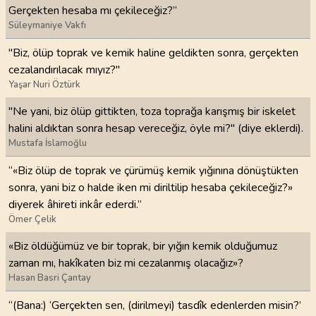
Gerçekten hesaba mı çekileceğiz?”
Süleymaniye Vakfı
"Biz, ölüp toprak ve kemik haline geldikten sonra, gerçekten
cezalandırılacak mıyız?"
Yaşar Nuri Öztürk
"Ne yani, biz ölüp gittikten, toza toprağa karışmış bir iskelet
halini aldıktan sonra hesap vereceğiz, öyle mi?" (diye eklerdi).
Mustafa İslamoğlu
“«Biz ölüp de toprak ve çürümüş kemik yığınına dönüştükten
sonra, yani biz o halde iken mi diriltilip hesaba çekileceğiz?»
diyerek âhireti inkâr ederdi.”
Ömer Çelik
«Biz öldüğümüz ve bir toprak, bir yığın kemik olduğumuz
zaman mı, hakîkaten biz mi cezalanmış olacağız»?
Hasan Basri Çantay
“(Bana:) ‘Gerçekten sen, (dirilmeyi) tasdîk edenlerden misin?’