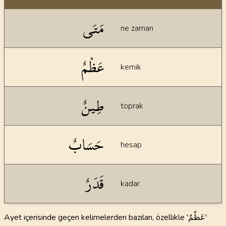
Dil bilgisi açıklamaları
مَتَى
ne zaman
عَظْمٌ
kemik
طِينٌ
toprak
حَسَابٌ
hesap
قَدَرٌ
kadar
Ayet içerisinde geçen kelimelerden bazıları, özellikle 'عَظْمٌ'