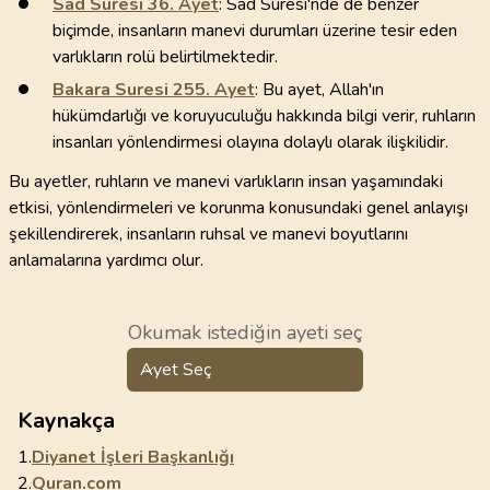
Sad Suresi
36
. Ayet
: Sad Suresi'nde de benzer
biçimde, insanların manevi durumları üzerine tesir eden
varlıkların rolü belirtilmektedir.
Bakara Suresi
255
. Ayet
: Bu ayet, Allah'ın
hükümdarlığı ve koruyuculuğu hakkında bilgi verir, ruhların
insanları yönlendirmesi olayına dolaylı olarak ilişkilidir.
Bu ayetler, ruhların ve manevi varlıkların insan yaşamındaki
etkisi, yönlendirmeleri ve korunma konusundaki genel anlayışı
şekillendirerek, insanların ruhsal ve manevi boyutlarını
anlamalarına yardımcı olur.
Okumak istediğin ayeti seç
Ayet Seç
Kaynakça
1.
Diyanet İşleri Başkanlığı
2.
Quran.com