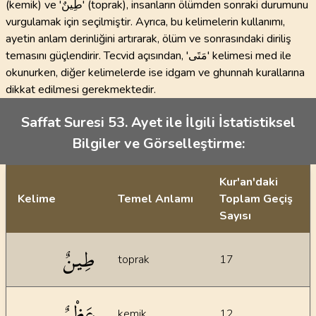
(kemik) ve 'طِينٌ' (toprak), insanların ölümden sonraki durumunu
vurgulamak için seçilmiştir. Ayrıca, bu kelimelerin kullanımı,
ayetin anlam derinliğini artırarak, ölüm ve sonrasındaki diriliş
temasını güçlendirir. Tecvid açısından, 'مَتَى' kelimesi med ile
okunurken, diğer kelimelerde ise idgam ve ghunnah kurallarına
dikkat edilmesi gerekmektedir.
Saffat Suresi 53. Ayet ile İlgili İstatistiksel
Bilgiler ve Görselleştirme:
Kur'an'daki
Kelime
Temel Anlamı
Toplam Geçiş
Sayısı
İstatiksel bilgiler
طِينٌ
toprak
17
عَظْمٌ
kemik
12