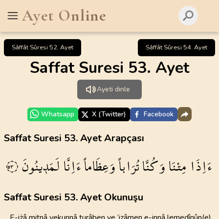
Ayet Online
Sâffât Sûresi 52. Ayet
Sâffât Sûresi 54. Ayet
Saffat Suresi 53. Ayet
Ayeti dinle
Whatsapp
X (Twitter)
Facebook
Saffat Suresi 53. Ayet Arapçası
ءَاِذَا
مِتْنَا
وَكُنَّا
تُرَاباً
وَعِظَاماً
ءَاِنَّا
لَمَد۪ينُونَ
٥٣
Saffat Suresi 53. Ayet Okunuşu
E-iżâ mitnâ vekunnâ turâben ve ’izâmen e-innâ lemedînûn(e)