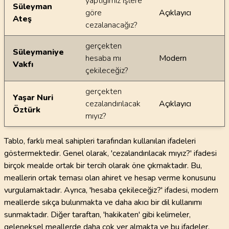
yaptığımız işlere
Süleyman
göre
Açıklayıcı
Ateş
cezalanacağız?
gerçekten
Süleymaniye
hesaba mı
Modern
Vakfı
çekileceğiz?
gerçekten
Yaşar Nuri
cezalandırılacak
Açıklayıcı
Öztürk
mıyız?
Tablo, farklı meal sahipleri tarafından kullanılan ifadeleri
göstermektedir. Genel olarak, 'cezalandırılacak mıyız?' ifadesi
birçok mealde ortak bir tercih olarak öne çıkmaktadır. Bu,
meallerin ortak teması olan ahiret ve hesap verme konusunu
vurgulamaktadır. Ayrıca, 'hesaba çekileceğiz?' ifadesi, modern
meallerde sıkça bulunmakta ve daha akıcı bir dil kullanımı
sunmaktadır. Diğer taraftan, 'hakikaten' gibi kelimeler,
geleneksel meallerde daha çok yer almakta ve bu ifadeler,