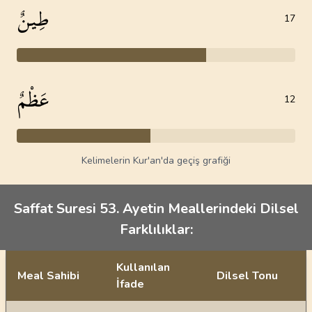
طِينٌ
17
عَظْمٌ
12
Kelimelerin Kur'an'da geçiş grafiği
Saffat Suresi 53. Ayetin Meallerindeki Dilsel
Farklılıklar:
Kullanılan
Meal Sahibi
Dilsel Tonu
İfade
Ayetin meallerindeki dilsel farklılıklar