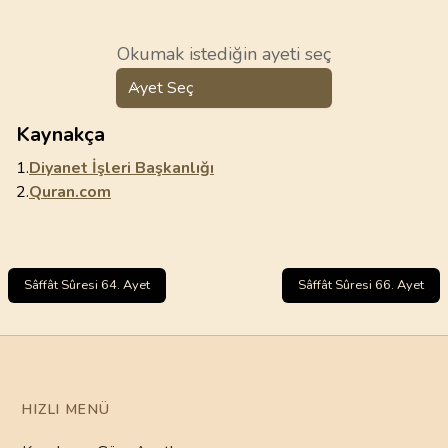
Okumak istediğin ayeti seç
Ayet Seç
Kaynakça
1.
Diyanet İşleri Başkanlığı
2.
Quran.com
Sâffât Sûresi 64. Ayet
Sâffât Sûresi 66. Ayet
HIZLI MENÜ