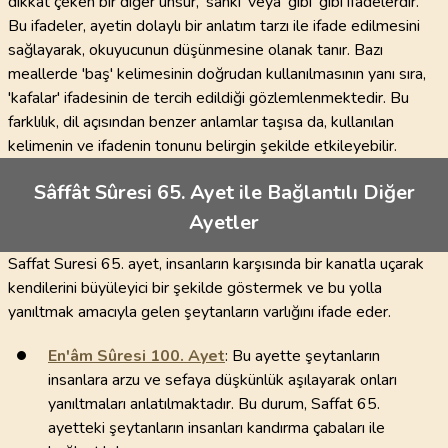
dikkat çeken bir diğer unsur, 'sanki' veya 'gibi' gibi ifadelerdir.
Bu ifadeler, ayetin dolaylı bir anlatım tarzı ile ifade edilmesini
sağlayarak, okuyucunun düşünmesine olanak tanır. Bazı
meallerde 'baş' kelimesinin doğrudan kullanılmasının yanı sıra,
'kafalar' ifadesinin de tercih edildiği gözlemlenmektedir. Bu
farklılık, dil açısından benzer anlamlar taşısa da, kullanılan
kelimenin ve ifadenin tonunu belirgin şekilde etkileyebilir.
Sâffât Sûresi 65. Ayet ile Bağlantılı Diğer
Ayetler
Saffat Suresi 65. ayet, insanların karşısında bir kanatla uçarak
kendilerini büyüleyici bir şekilde göstermek ve bu yolla
yanıltmak amacıyla gelen şeytanların varlığını ifade eder.
En'âm Sûresi
100
. Ayet
: Bu ayette şeytanların
insanlara arzu ve sefaya düşkünlük aşılayarak onları
yanıltmaları anlatılmaktadır. Bu durum, Saffat 65.
ayetteki şeytanların insanları kandırma çabaları ile