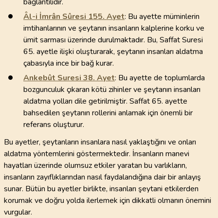
bağlantılıdır.
Âl-i İmrân Sûresi
155
. Ayet
: Bu ayette müminlerin
imtihanlarının ve şeytanın insanların kalplerine korku ve
ümit sarması üzerinde durulmaktadır. Bu, Saffat Suresi
65. ayetle ilişki oluşturarak, şeytanın insanları aldatma
çabasıyla ince bir bağ kurar.
Ankebût Suresi
38
. Ayet
: Bu ayette de toplumlarda
bozgunculuk çıkaran kötü zihinler ve şeytanın insanları
aldatma yolları dile getirilmiştir. Saffat 65. ayette
bahsedilen şeytanın rollerini anlamak için önemli bir
referans oluşturur.
Bu ayetler, şeytanların insanlara nasıl yaklaştığını ve onları
aldatma yöntemlerini göstermektedir. İnsanların manevi
hayatları üzerinde olumsuz etkiler yaratan bu varlıkların,
insanların zayıflıklarından nasıl faydalandığına dair bir anlayış
sunar. Bütün bu ayetler birlikte, insanları şeytani etkilerden
korumak ve doğru yolda ilerlemek için dikkatli olmanın önemini
vurgular.