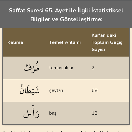
Saffat Suresi 65. Ayet ile İlgili İstatistiksel
Bilgiler ve Görselleştirme:
Kur'an'daki
Kelime
Temel Anlamı
Toplam Geçiş
Sayısı
İstatiksel bilgiler
طُرُفٌ
tomurcuklar
2
شَيْطَانٌ
şeytan
68
رَأْسٌ
baş
12