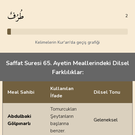
طُرُفٌ
2
Kelimelerin Kur'an'da geçiş grafiği
Saffat Suresi 65. Ayetin Meallerindeki Dilsel
Farklılıklar:
Kullanılan
Meal Sahibi
Dilsel Tonu
İfade
Ayetin meallerindeki dilsel farklılıklar
Tomurcukları
Abdulbaki
Şeytanların
Geleneksel
Gölpınarlı
başlarına
benzer.