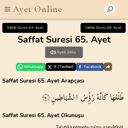
Ayet Online
Sâffât Sûresi 64. Ayet
Sâffât Sûresi 66. Ayet
Saffat Suresi 65. Ayet
Ayeti dinle
Whatsapp
X (Twitter)
Facebook
Saffat Suresi 65. Ayet Arapçası
طَلْعُهَا
كَاَنَّهُ
رُؤُ۫سُ
الشَّيَاط۪ينِ
٦٥
Saffat Suresi 65. Ayet Okunuşu
Tal’uhâ keennehu ruûsu-şşeyâtîn(i)