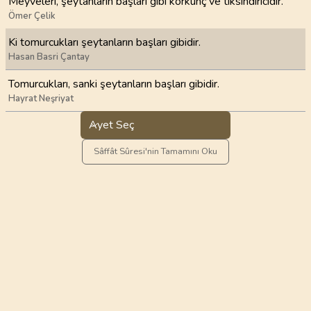
Meyveleri, şeytanların başları gibi korkunç ve tiksindiricidir.
Ömer Çelik
Ki tomurcukları şeytanların başları gibidir.
Hasan Basri Çantay
Tomurcukları, sanki şeytanların başları gibidir.
Hayrat Neşriyat
Ayet Seç
Sâffât Sûresi'nin Tamamını Oku