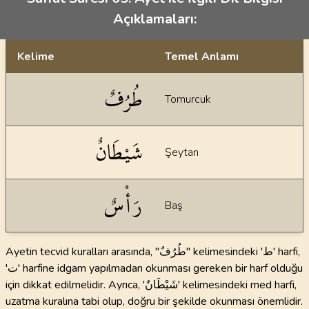
Açıklamaları:
Kelime
Temel Anlamı
Dil bilgisi açıklamaları
طُرُفٌ
Tomurcuk
شَيْطَانٌ
Şeytan
رَأْسٌ
Baş
Ayetin tecvid kuralları arasında, "طُرُفٌ" kelimesindeki 'ط' harfi,
'ت' harfine idgam yapılmadan okunması gereken bir harf olduğu
için dikkat edilmelidir. Ayrıca, 'شَيْطَانٌ' kelimesindeki med harfi,
uzatma kuralına tabi olup, doğru bir şekilde okunması önemlidir.