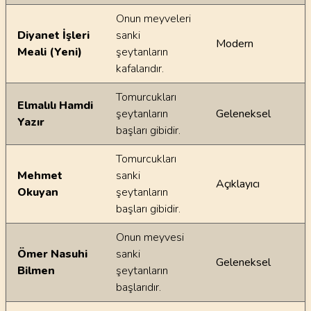
Onun meyveleri
Diyanet İşleri
sanki
Modern
Meali (Yeni)
şeytanların
kafalarıdır.
Tomurcukları
Elmalılı Hamdi
şeytanların
Geleneksel
Yazır
başları gibidir.
Tomurcukları
Mehmet
sanki
Açıklayıcı
Okuyan
şeytanların
başları gibidir.
Onun meyvesi
Ömer Nasuhi
sanki
Geleneksel
Bilmen
şeytanların
başlarıdır.