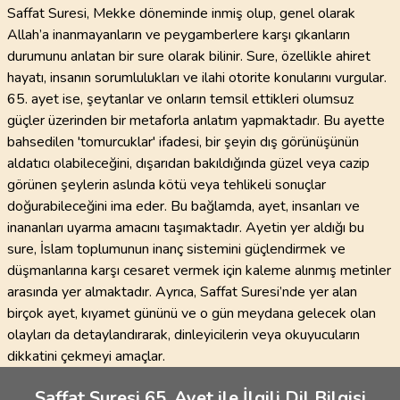
Saffat Suresi, Mekke döneminde inmiş olup, genel olarak
Allah’a inanmayanların ve peygamberlere karşı çıkanların
durumunu anlatan bir sure olarak bilinir. Sure, özellikle ahiret
hayatı, insanın sorumlulukları ve ilahi otorite konularını vurgular.
65. ayet ise, şeytanlar ve onların temsil ettikleri olumsuz
güçler üzerinden bir metaforla anlatım yapmaktadır. Bu ayette
bahsedilen 'tomurcuklar' ifadesi, bir şeyin dış görünüşünün
aldatıcı olabileceğini, dışarıdan bakıldığında güzel veya cazip
görünen şeylerin aslında kötü veya tehlikeli sonuçlar
doğurabileceğini ima eder. Bu bağlamda, ayet, insanları ve
inananları uyarma amacını taşımaktadır. Ayetin yer aldığı bu
sure, İslam toplumunun inanç sistemini güçlendirmek ve
düşmanlarına karşı cesaret vermek için kaleme alınmış metinler
arasında yer almaktadır. Ayrıca, Saffat Suresi’nde yer alan
birçok ayet, kıyamet gününü ve o gün meydana gelecek olan
olayları da detaylandırarak, dinleyicilerin veya okuyucuların
dikkatini çekmeyi amaçlar.
Saffat Suresi 65. Ayet ile İlgili Dil Bilgisi