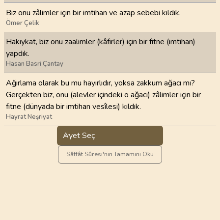
Biz onu zâlimler için bir imtihan ve azap sebebi kıldık.
Ömer Çelik
Hakıykat, biz onu zaalimler (kâfirler) için bir fitne (imtihan)
yapdık.
Hasan Basri Çantay
Ağırlama olarak bu mu hayırlıdır, yoksa zakkum ağacı mı?
Gerçekten biz, onu (alevler içindeki o ağacı) zâlimler için bir
fitne (dünyada bir imtihan vesîlesi) kıldık.
Hayrat Neşriyat
Ayet Seç
Sâffât Sûresi'nin Tamamını Oku