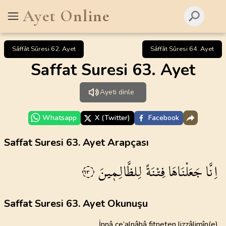
Ayet Online
Sâffât Sûresi 62. Ayet
Sâffât Sûresi 64. Ayet
Saffat Suresi 63. Ayet
Ayeti dinle
Whatsapp
X (Twitter)
Facebook
Saffat Suresi 63. Ayet Arapçası
اِنَّا
جَعَلْنَاهَا
فِتْنَةً
لِلظَّالِم۪ينَ
٦٣
Saffat Suresi 63. Ayet Okunuşu
İnnâ ce’alnâhâ fitneten lizzâlimîn(e)