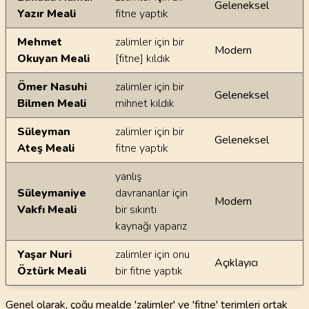
Geleneksel
Yazır Meali
fitne yaptık
Mehmet
zalimler için bir
Modern
Okuyan Meali
[fitne] kıldık
Ömer Nasuhi
zalimler için bir
Geleneksel
Bilmen Meali
mihnet kıldık
Süleyman
zalimler için bir
Geleneksel
Ateş Meali
fitne yaptık
yanlış
Süleymaniye
davrananlar için
Modern
Vakfı Meali
bir sıkıntı
kaynağı yaparız
Yaşar Nuri
zalimler için onu
Açıklayıcı
Öztürk Meali
bir fitne yaptık
Genel olarak, çoğu mealde 'zalimler' ve 'fitne' terimleri ortak