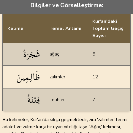
Bilgiler ve Görselleştirme:
Kur'an'daki
Kelime
Temel Anlamı
Toplam Geçiş
Sayısı
İstatiksel bilgiler
شَجَرَةٌ
ağaç
5
ظَالِمِينَ
zalimler
12
فِتْنَةٌ
imtihan
7
Bu kelimeler, Kur'an'da sıkça geçmektedir; zira 'zalimler' terimi
adalet ve zulme karşı bir uyarı niteliği taşır. 'Ağaç' kelimesi,