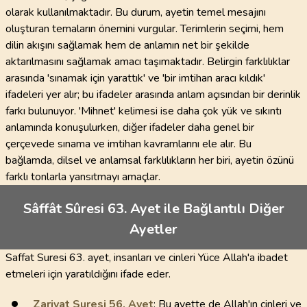
olarak kullanılmaktadır. Bu durum, ayetin temel mesajını
oluşturan temaların önemini vurgular. Terimlerin seçimi, hem
dilin akışını sağlamak hem de anlamın net bir şekilde
aktarılmasını sağlamak amacı taşımaktadır. Belirgin farklılıklar
arasında 'sınamak için yarattık' ve 'bir imtihan aracı kıldık'
ifadeleri yer alır; bu ifadeler arasında anlam açısından bir derinlik
farkı bulunuyor. 'Mihnet' kelimesi ise daha çok yük ve sıkıntı
anlamında konuşulurken, diğer ifadeler daha genel bir
çerçevede sınama ve imtihan kavramlarını ele alır. Bu
bağlamda, dilsel ve anlamsal farklılıkların her biri, ayetin özünü
farklı tonlarla yansıtmayı amaçlar.
Sâffât Sûresi 63. Ayet ile Bağlantılı Diğer
Ayetler
Saffat Suresi 63. ayet, insanları ve cinleri Yüce Allah'a ibadet
etmeleri için yaratıldığını ifade eder.
Zariyat Suresi
56
. Ayet
: Bu ayette de Allah'ın cinleri ve