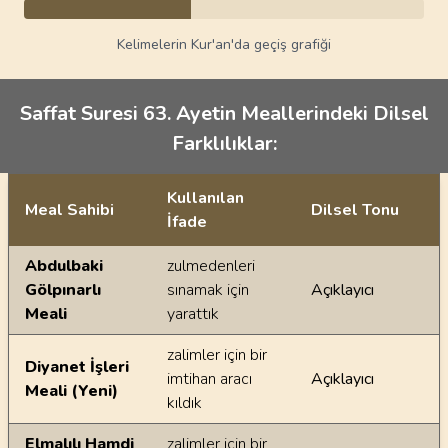
Kelimelerin Kur'an'da geçiş grafiği
Saffat Suresi 63. Ayetin Meallerindeki Dilsel
Farklılıklar:
Kullanılan
Meal Sahibi
Dilsel Tonu
İfade
Ayetin meallerindeki dilsel farklılıklar
Abdulbaki
zulmedenleri
Gölpınarlı
sınamak için
Açıklayıcı
Meali
yarattık
zalimler için bir
Diyanet İşleri
imtihan aracı
Açıklayıcı
Meali (Yeni)
kıldık
Elmalılı Hamdi
zalimler için bir