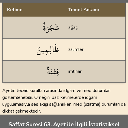
Kelime
Temel Anlamı
Dil bilgisi açıklamaları
شَجَرَةٌ
ağaç
ظَالِمِينَ
zalimler
فِتْنَةٌ
imtihan
Ayetin tecvid kuralları arasında idgam ve med durumları
gözlemlenebilir. Örneğin, bazı kelimelerde idgam
uygulamasıyla ses akışı sağlanırken, med (uzatma) durumları da
dikkat çekmektedir.
Saffat Suresi 63. Ayet ile İlgili İstatistiksel