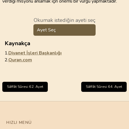
verdiği misyonu anlamak için önemli bir vurgu yapmaktadır.
Okumak istediğin ayeti seç
Ayet Seç
Kaynakça
1.
Diyanet İşleri Başkanlığı
2.
Quran.com
Sâffât Sûresi 62. Ayet
Sâffât Sûresi 64. Ayet
HIZLI MENÜ