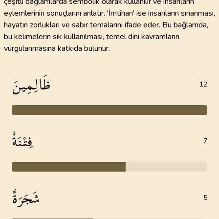
çeşitli bağlamlarda sembolik olarak kullanılır ve insanların
eylemlerinin sonuçlarını anlatır. 'İmtihan' ise insanların sınanması,
hayatın zorlukları ve sabır temalarını ifade eder. Bu bağlamda,
bu kelimelerin sık kullanılması, temel dini kavramların
vurgulanmasına katkıda bulunur.
ظَالِمِينَ
12
فِتْنَةٌ
7
شَجَرَةٌ
5