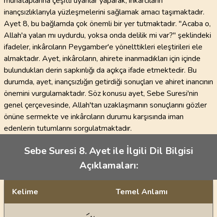
muhataplarına çeşitli uyarılar yaparak, inkârcıların
inançsızlıklarıyla yüzleşmelerini sağlamak amacı taşımaktadır.
Ayet 8, bu bağlamda çok önemli bir yer tutmaktadır. "Acaba o,
Allah'a yalan mı uydurdu, yoksa onda delilik mi var?" şeklindeki
ifadeler, inkârcıların Peygamber'e yönelttikleri eleştirileri ele
almaktadır. Ayet, inkârcıların, ahirete inanmadıkları için içinde
bulundukları derin sapkınlığı da açıkça ifade etmektedir. Bu
durumda, ayet, inançsızlığın getirdiği sonuçları ve ahiret inancının
önemini vurgulamaktadır. Söz konusu ayet, Sebe Suresi'nin
genel çerçevesinde, Allah'tan uzaklaşmanın sonuçlarını gözler
önüne sermekte ve inkârcıların durumu karşısında iman
edenlerin tutumlarını sorgulatmaktadır.
Sebe Suresi 8. Ayet ile İlgili Dil Bilgisi
Açıklamaları:
Kelime
Temel Anlamı
Dil bilgisi açıklamaları