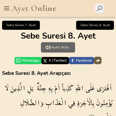
Ayet Online
Sebe Sûresi 7. Ayet
Sebe Sûresi 9. Ayet
Sebe Suresi 8. Ayet
Ayeti dinle
Whatsapp
X (Twitter)
Facebook
Sebe Suresi 8. Ayet Arapçası
اَفْتَرٰى
عَلَى
اللّٰهِ
كَذِباً
اَمْ
بِه۪
جِنَّةٌۜ
بَلِ
الَّذ۪ينَ
لَا
يُؤْمِنُونَ
بِالْاٰخِرَةِ
فِي
الْعَذَابِ
وَالضَّلَالِ