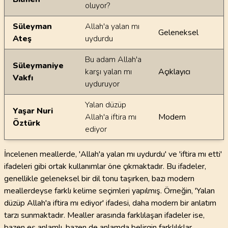
oluyor?
Süleyman
Allah'a yalan mı
Geleneksel
Ateş
uydurdu
Bu adam Allah'a
Süleymaniye
karşı yalan mı
Açıklayıcı
Vakfı
uyduruyor
Yalan düzüp
Yaşar Nuri
Allah'a iftira mı
Modern
Öztürk
ediyor
İncelenen meallerde, 'Allah'a yalan mı uydurdu' ve 'iftira mı etti'
ifadeleri gibi ortak kullanımlar öne çıkmaktadır. Bu ifadeler,
genellikle geleneksel bir dil tonu taşırken, bazı modern
meallerdeyse farklı kelime seçimleri yapılmış. Örneğin, 'Yalan
düzüp Allah'a iftira mı ediyor' ifadesi, daha modern bir anlatım
tarzı sunmaktadır. Mealler arasında farklılaşan ifadeler ise,
bazen eş anlamlı, bazen de anlamda belirgin farklılıklar