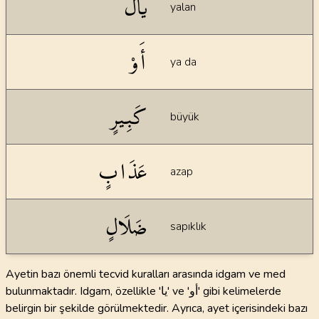
يالَ
yalan
أَوْ
ya da
كَبِيرٍ
büyük
عَذَابٍ
azap
ضَلَالٍ
sapıklık
Ayetin bazı önemli tecvid kuralları arasında idgam ve med
bulunmaktadır. Idgam, özellikle 'يا' ve 'أو' gibi kelimelerde
belirgin bir şekilde görülmektedir. Ayrıca, ayet içerisindeki bazı