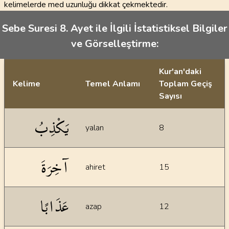
kelimelerde med uzunluğu dikkat çekmektedir.
Sebe Suresi 8. Ayet ile İlgili İstatistiksel Bilgiler
ve Görselleştirme:
Kur'an'daki
Kelime
Temel Anlamı
Toplam Geçiş
Sayısı
İstatiksel bilgiler
يَكْذِبُ
yalan
8
آخِرَةَ
ahiret
15
عَذَابًا
azap
12