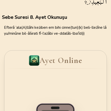
الْبَع۪يدِ
٨
Sebe Suresi 8. Ayet Okunuşu
Efterâ ‘ala(A)llâhi keżiben em bihi cinne(tun)(k) beli-lleżîne lâ
yu/minûne bil-âḣirati fî-l’ażâbi ve-ddalâli-lba’îd(i)
Ayet Online