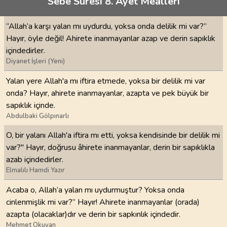
Sebe Suresi 8. Ayet Meâlleri
“Allah’a karşı yalan mı uydurdu, yoksa onda delilik mi var?”
Hayır, öyle değil! Ahirete inanmayanlar azap ve derin sapıklık
içindedirler.
Diyanet İşleri (Yeni)
Yalan yere Allah'a mı iftira etmede, yoksa bir delilik mi var
onda? Hayır, ahirete inanmayanlar, azapta ve pek büyük bir
sapıklık içinde.
Abdulbaki Gölpınarlı
O, bir yalanı Allah'a iftira mı etti, yoksa kendisinde bir delilik mi
var?" Hayır, doğrusu âhirete inanmayanlar, derin bir sapıklıkla
azab içindedirler.
Elmalılı Hamdi Yazır
Acaba o, Allah’a yalan mı uydurmuştur? Yoksa onda
cinlenmişlik mi var?” Hayır! Ahirete inanmayanlar (orada)
azapta (olacaklar)dır ve derin bir sapkınlık içindedir.
Mehmet Okuyan