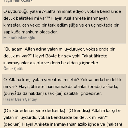
Yaşar Nuri Öztürk
O uydurduğu yalanı Allah'a mı isnat ediyor, yoksa kendisinde
delilik belirtileri mi var?" Hayır! Asıl ahirete inanmayan
kimseler, can yakıcı bir terk edilmişliğe ve en uç noktada bir
sapıklığa mahkum olacaklar.
Mustafa İslamoğlu
“Bu adam, Allah adına yalan mı uyduruyor, yoksa onda bir
delilik mi var?” Hayır! Böyle bir şey yok! Fakat âhirete
inanmayanlar azapta ve derin bir aldanış içindeler.
Ömer Çelik
O, Allaha karşı yalan yere iftira mı etdi? Yoksa onda bir delilik
mi var? Hayır, âhirete inanmamakda olanlar (orada) azâbda,
(dünyâda da hakdan) uzak (bir) sapıklık içindedirler.
Hasan Basri Çantay
(O inkâr edenler yine dediler ki:) “(O kendisi,) Allah’a karşı bir
yalan mı uydurdu, yoksa kendisinde bir delilik mi var?”
(dediler.) Hayır! Âhirete inanmayanlar, azâb içinde ve (haktan)