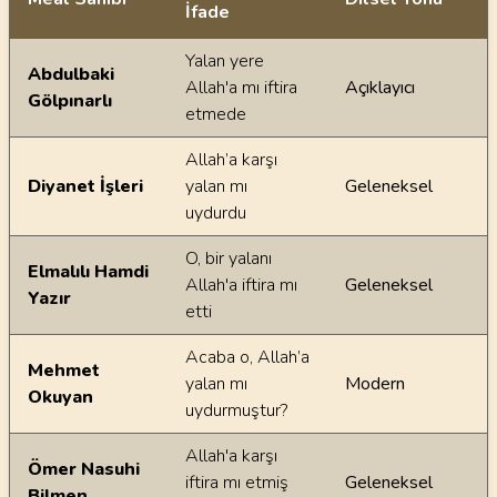
İfade
Ayetin meallerindeki dilsel farklılıklar
Yalan yere
Abdulbaki
Allah'a mı iftira
Açıklayıcı
Gölpınarlı
etmede
Allah’a karşı
Diyanet İşleri
yalan mı
Geleneksel
uydurdu
O, bir yalanı
Elmalılı Hamdi
Allah'a iftira mı
Geleneksel
Yazır
etti
Acaba o, Allah’a
Mehmet
yalan mı
Modern
Okuyan
uydurmuştur?
Allah'a karşı
Ömer Nasuhi
iftira mı etmiş
Geleneksel
Bilmen