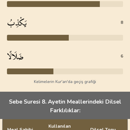
يَكْذِبُ
8
ضَلَالًا
6
Kelimelerin Kur'an'da geçiş grafiği
Sebe Suresi 8. Ayetin Meallerindeki Dilsel
Farklılıklar:
Kullanılan
Meal Sahibi
Dilsel Tonu