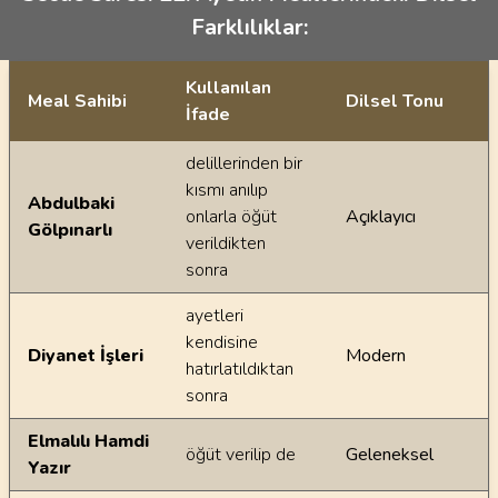
Farklılıklar:
Kullanılan
Meal Sahibi
Dilsel Tonu
İfade
Ayetin meallerindeki dilsel farklılıklar
delillerinden bir
kısmı anılıp
Abdulbaki
onlarla öğüt
Açıklayıcı
Gölpınarlı
verildikten
sonra
ayetleri
kendisine
Diyanet İşleri
Modern
hatırlatıldıktan
sonra
Elmalılı Hamdi
öğüt verilip de
Geleneksel
Yazır