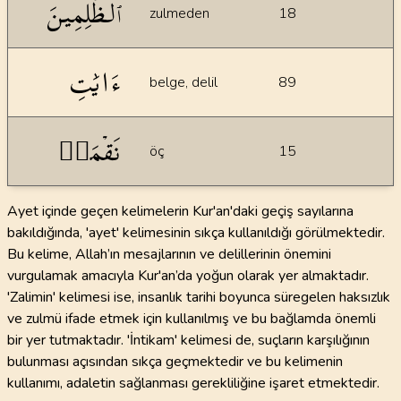
ٱلظَّٰلِمِينَ
zulmeden
18
ءَايَٰتِ
belge, delil
89
نَقۡمَةٞ
öç
15
Ayet içinde geçen kelimelerin Kur'an'daki geçiş sayılarına
bakıldığında, 'ayet' kelimesinin sıkça kullanıldığı görülmektedir.
Bu kelime, Allah’ın mesajlarının ve delillerinin önemini
vurgulamak amacıyla Kur'an’da yoğun olarak yer almaktadır.
'Zalimin' kelimesi ise, insanlık tarihi boyunca süregelen haksızlık
ve zulmü ifade etmek için kullanılmış ve bu bağlamda önemli
bir yer tutmaktadır. 'İntikam' kelimesi de, suçların karşılığının
bulunması açısından sıkça geçmektedir ve bu kelimenin
kullanımı, adaletin sağlanması gerekliliğine işaret etmektedir.