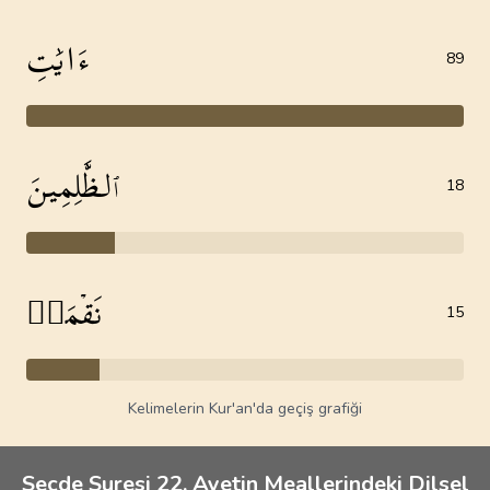
ءَايَٰتِ
89
ٱلظَّٰلِمِينَ
18
نَقۡمَةٞ
15
Kelimelerin Kur'an'da geçiş grafiği
Secde Suresi 22. Ayetin Meallerindeki Dilsel