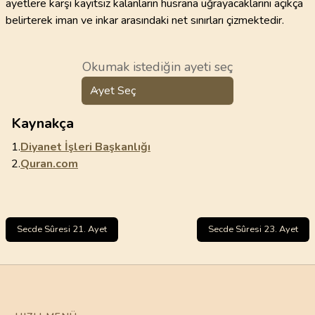
ayetlere karşı kayıtsız kalanların hüsrana uğrayacaklarını açıkça
belirterek iman ve inkar arasındaki net sınırları çizmektedir.
Okumak istediğin ayeti seç
Ayet Seç
Kaynakça
1.
Diyanet İşleri Başkanlığı
2.
Quran.com
Secde Sûresi 21. Ayet
Secde Sûresi 23. Ayet