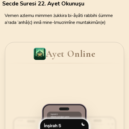
Secde Suresi 22. Ayet Okunuşu
Vemen azlemu mimmen żukkira bi-âyâti rabbihi śümme
a’rada ‘anhâ(c) innâ mine-lmucrimîne muntakimûn(e)
Ayet Online