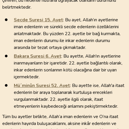
çeviren, bu nedenle hüsrana uğrayacak olanların durumunu
belirtmektedir.
Secde Suresi
15
. Ayet
: Bu ayet, Allah’ın ayetlerine
iman edenlerin ve sürekli secde edenlerin özelliklerini
anlatmaktadır. Bu yüzden 22. ayetle bir bağ kurmakta,
iman edenlerin durumu ile inkar edenlerin durumu
arasında bir tezat ortaya çıkmaktadır.
Bakara Suresi
6
. Ayet
: Bu ayette, Allah'ın ayetlerine
inanmayanların bir işaretidir. 22. ayetle bağlantılı olarak,
inkar edenlerin sonlarının kötü olacağına dair bir uyarı
içermektedir.
Mü´minûn Suresi
52
. Ayet
: Bu ayette ise, Allah'a itaat
edenlerin bir araya toplanarak kurtuluşa erecekleri
vurgulanmaktadır. 22. ayetle ilgili olarak, itaat
etmeyenlerin kaybedeceği anlamını pekiştirmektedir.
Tüm bu ayetler birlikte, Allah’a iman edenlerin ve O’na itaat
edenlerin hayırda buluşacaklarını, aksine inkâr edenlerin ve