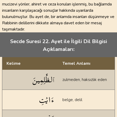
mucizevi yönler, ahiret ve ceza konuları işlenmiş, bu bağlamda
insanların karşılaşacağı sonuçlar hakkında uyarılarda
bulunulmuştur. Bu ayet de, bir anlamda insanları düşünmeye ve
Rabbinin delillerini dikkate almaya davet eden bir mesaj
taşımaktadır.
Secde Suresi 22. Ayet ile İlgili Dil Bilgisi
Açıklamaları:
Kelime
Temel Anlamı
Dil bilgisi açıklamaları
ٱلظَّٰلِمِينَ
zulmeden, haksızlık eden
ءَايَٰتِ
belge, delil