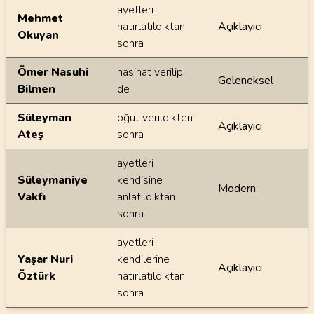
ayetleri
Mehmet
hatırlatıldıktan
Açıklayıcı
Okuyan
sonra
Ömer Nasuhi
nasihat verilip
Geleneksel
Bilmen
de
Süleyman
öğüt verildikten
Açıklayıcı
Ateş
sonra
ayetleri
Süleymaniye
kendisine
Modern
Vakfı
anlatıldıktan
sonra
ayetleri
Yaşar Nuri
kendilerine
Açıklayıcı
Öztürk
hatırlatıldıktan
sonra