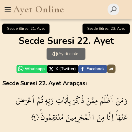
Ayet Online
Secde Sûresi 21. Ayet
Secde Sûresi 23. Ayet
Secde Suresi 22. Ayet
Ayeti dinle
Whatsapp
X (Twitter)
Facebook
Secde Suresi 22. Ayet Arapçası
وَمَنْ
اَظْلَمُ
مِمَّنْ
ذُكِّرَ
بِاٰيَاتِ
رَبِّه۪
ثُمَّ
اَعْرَضَ
عَنْهَاۜ
اِنَّا
مِنَ
الْمُجْرِم۪ينَ
مُنْتَقِمُونَ۟
٢٢