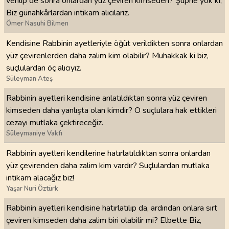
verilip de sonra onlardan yüz çeviren kimseden? Şüphe yok ki,
Biz günahkârlardan intikam alıcılarız.
Ömer Nasuhi Bilmen
Kendisine Rabbinin ayetleriyle öğüt verildikten sonra onlardan
yüz çevirenlerden daha zalim kim olabilir? Muhakkak ki biz,
suçlulardan öç alıcıyız.
Süleyman Ateş
Rabbinin ayetleri kendisine anlatıldıktan sonra yüz çeviren
kimseden daha yanlışta olan kimdir? O suçlulara hak ettikleri
cezayı mutlaka çektireceğiz.
Süleymaniye Vakfı
Rabbinin ayetleri kendilerine hatırlatıldıktan sonra onlardan
yüz çevirenden daha zalim kim vardır? Suçlulardan mutlaka
intikam alacağız biz!
Yaşar Nuri Öztürk
Rabbinin ayetleri kendisine hatırlatılıp da, ardından onlara sırt
çeviren kimseden daha zalim biri olabilir mi? Elbette Biz,