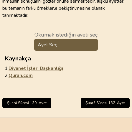
ihmalinin sonuçlarını gözler önüne sermektedir. İlişkili ayetler,
bu temanın farklı örneklerle pekiştirilmesine olanak
tanımaktadır.
Okumak istediğin ayeti seç
Ayet Seç
Kaynakça
1.
Diyanet İşleri Başkanlığı
2.
Quran.com
Şuarâ Sûresi 130. Ayet
Şuarâ Sûresi 132. Ayet