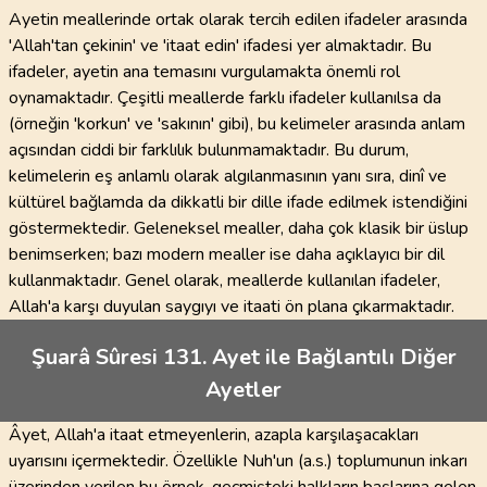
Ayetin meallerinde ortak olarak tercih edilen ifadeler arasında
'Allah'tan çekinin' ve 'itaat edin' ifadesi yer almaktadır. Bu
ifadeler, ayetin ana temasını vurgulamakta önemli rol
oynamaktadır. Çeşitli meallerde farklı ifadeler kullanılsa da
(örneğin 'korkun' ve 'sakının' gibi), bu kelimeler arasında anlam
açısından ciddi bir farklılık bulunmamaktadır. Bu durum,
kelimelerin eş anlamlı olarak algılanmasının yanı sıra, dinî ve
kültürel bağlamda da dikkatli bir dille ifade edilmek istendiğini
göstermektedir. Geleneksel mealler, daha çok klasik bir üslup
benimserken; bazı modern mealler ise daha açıklayıcı bir dil
kullanmaktadır. Genel olarak, meallerde kullanılan ifadeler,
Allah'a karşı duyulan saygıyı ve itaati ön plana çıkarmaktadır.
Şuarâ Sûresi 131. Ayet ile Bağlantılı Diğer
Ayetler
Âyet, Allah'a itaat etmeyenlerin, azapla karşılaşacakları
uyarısını içermektedir. Özellikle Nuh'un (a.s.) toplumunun inkarı