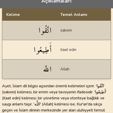
Açıklamaları:
Kelime
Temel Anlamı
Dil bilgisi açıklamaları
اتَّقُوا
sakının
أَطِيعُوا
itaat edin
اللَّه
Allah
Ayet, İslam dil bilgisi açısından önemli kelimeleri içerir. 'اتَّقُوا'
(sakının) kelimesi, bir emrin veya tavsiyenin ifadesidir. 'أَطِيعُوا'
(itaat edin) kelimesi, bir yönetime veya otoriteye bağlılık ve
saygı anlamı taşır. 'اللَّه' (Allah) kelimesi ise, Kur'an'da sıkça
geçen ve İslam dininin merkezinde yer alan uluhiyyeti temsil