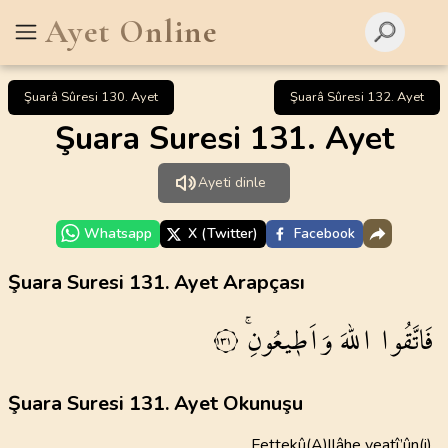
Ayet Online
Şuarâ Sûresi 130. Ayet
Şuarâ Sûresi 132. Ayet
Şuara Suresi 131. Ayet
Ayeti dinle
Whatsapp
X (Twitter)
Facebook
Şuara Suresi 131. Ayet Arapçası
فَاتَّقُوا
اللّٰهَ
وَاَط۪يعُونِۚ
١٣١
Şuara Suresi 131. Ayet Okunuşu
Fettekû(A)llâhe veatî’ûn(i)