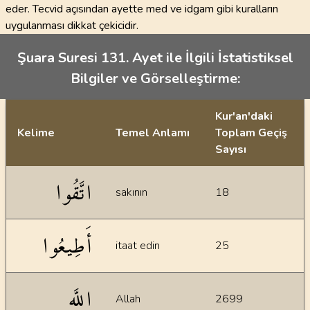
eder. Tecvid açısından ayette med ve idgam gibi kuralların
uygulanması dikkat çekicidir.
Şuara Suresi 131. Ayet ile İlgili İstatistiksel
Bilgiler ve Görselleştirme:
Kur'an'daki
Kelime
Temel Anlamı
Toplam Geçiş
Sayısı
İstatiksel bilgiler
اتَّقُوا
sakının
18
أَطِيعُوا
itaat edin
25
اللَّه
Allah
2699