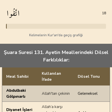
اتَّقُوا
18
Kelimelerin Kur'an'da geçiş grafiği
Şuara Suresi 131. Ayetin Meallerindeki Dilsel
Farklılıklar:
Kullanılan
Meal Sahibi
Dilsel Tonu
İfade
Ayetin meallerindeki dilsel farklılıklar
Abdulbaki
Allah'tan çekinin
Geleneksel
Gölpınarlı
Allah’a karşı
Diyanet İşleri