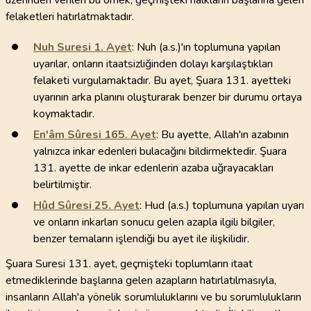
üzerinden verilen bu örnek, geçmişteki halkların başlarına gelen
felaketleri hatırlatmaktadır.
Nuh Suresi
1
. Ayet
: Nuh (a.s.)'ın toplumuna yapılan
uyarılar, onların itaatsizliğinden dolayı karşılaştıkları
felaketi vurgulamaktadır. Bu ayet, Şuara 131. ayetteki
uyarının arka planını oluşturarak benzer bir durumu ortaya
koymaktadır.
En'âm Sûresi
165
. Ayet
: Bu ayette, Allah'ın azabının
yalnızca inkar edenleri bulacağını bildirmektedir. Şuara
131. ayette de inkar edenlerin azaba uğrayacakları
belirtilmiştir.
Hûd Sûresi
25
. Ayet
: Hud (a.s.) toplumuna yapılan uyarı
ve onların inkarları sonucu gelen azapla ilgili bilgiler,
benzer temaların işlendiği bu ayet ile ilişkilidir.
Şuara Suresi 131. ayet, geçmişteki toplumların itaat
etmediklerinde başlarına gelen azapların hatırlatılmasıyla,
insanların Allah'a yönelik sorumluluklarını ve bu sorumlulukların