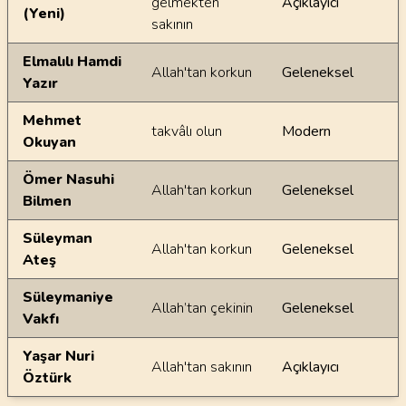
gelmekten
Açıklayıcı
(Yeni)
sakının
Elmalılı Hamdi
Allah'tan korkun
Geleneksel
Yazır
Mehmet
takvâlı olun
Modern
Okuyan
Ömer Nasuhi
Allah'tan korkun
Geleneksel
Bilmen
Süleyman
Allah'tan korkun
Geleneksel
Ateş
Süleymaniye
Allah’tan çekinin
Geleneksel
Vakfı
Yaşar Nuri
Allah'tan sakının
Açıklayıcı
Öztürk