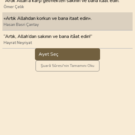
“Artık Allah’a karşı gelmekten sakının ve bana itaat edin.”
Ömer Çelik
«Artık Allahdan korkun ve bana itaat edin».
Hasan Basri Çantay
“Artık, Allah’dan sakının ve bana itâat edin!”
Hayrat Neşriyat
Ayet Seç
Şuarâ Sûresi'nin Tamamını Oku