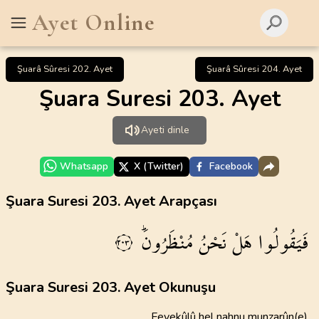
Ayet Online
Şuarâ Sûresi 202. Ayet
Şuarâ Sûresi 204. Ayet
Şuara Suresi 203. Ayet
Ayeti dinle
Whatsapp
X (Twitter)
Facebook
Şuara Suresi 203. Ayet Arapçası
فَيَقُولُوا
هَلْ
نَحْنُ
مُنْظَرُونَۜ
٢٠٣
Şuara Suresi 203. Ayet Okunuşu
Feyekûlû hel nahnu munzarûn(e)