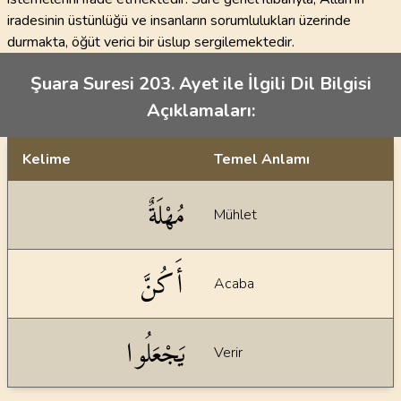
iradesinin üstünlüğü ve insanların sorumlulukları üzerinde
durmakta, öğüt verici bir üslup sergilemektedir.
Şuara Suresi 203. Ayet ile İlgili Dil Bilgisi
Açıklamaları:
Kelime
Temel Anlamı
Dil bilgisi açıklamaları
مُهْلَةٌ
Mühlet
أَكُنَّ
Acaba
يَجْعَلُوا
Verir