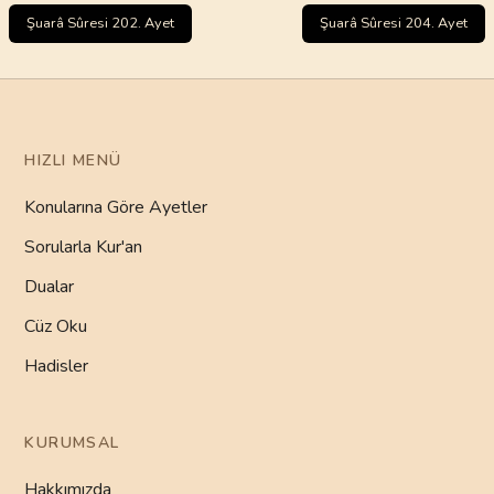
Şuarâ Sûresi 202. Ayet
Şuarâ Sûresi 204. Ayet
HIZLI MENÜ
Konularına Göre Ayetler
Sorularla Kur'an
Dualar
Cüz Oku
Hadisler
KURUMSAL
Hakkımızda