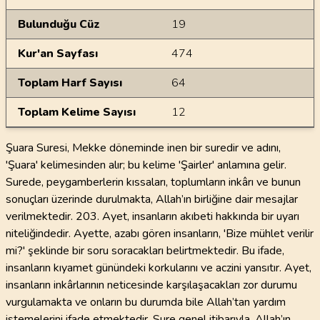
Bulunduğu Cüz
19
Kur'an Sayfası
474
Toplam Harf Sayısı
64
Toplam Kelime Sayısı
12
Şuara Suresi, Mekke döneminde inen bir suredir ve adını,
'Şuara' kelimesinden alır; bu kelime 'Şairler' anlamına gelir.
Surede, peygamberlerin kıssaları, toplumların inkârı ve bunun
sonuçları üzerinde durulmakta, Allah’ın birliğine dair mesajlar
verilmektedir. 203. Ayet, insanların akıbeti hakkında bir uyarı
niteliğindedir. Ayette, azabı gören insanların, 'Bize mühlet verilir
mi?' şeklinde bir soru soracakları belirtmektedir. Bu ifade,
insanların kıyamet günündeki korkularını ve aczini yansıtır. Ayet,
insanların inkârlarının neticesinde karşılaşacakları zor durumu
vurgulamakta ve onların bu durumda bile Allah’tan yardım
istemelerini ifade etmektedir. Sure genel itibarıyla, Allah’ın