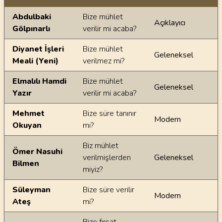
Ayetin meallerindeki dilsel farklılıklar
Abdulbaki
Bize mühlet
Açıklayıcı
Gölpınarlı
verilir mi acaba?
Diyanet İşleri
Bize mühlet
Geleneksel
Meali (Yeni)
verilmez mi?
Elmalılı Hamdi
Bize mühlet
Geleneksel
Yazır
verilir mi acaba?
Mehmet
Bize süre tanınır
Modern
Okuyan
mı?
Biz mühlet
Ömer Nasuhi
verilmişlerden
Geleneksel
Bilmen
miyiz?
Süleyman
Bize süre verilir
Modern
Ateş
mi?