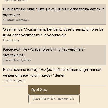
Bunun üzerine onlar "Bize (ilave) bir süre daha tanınamaz mı?"
diyecekler.
Mustafa İslamoğlu
O zaman da: “Acaba inanıp kendimizi düzeltmemiz için bize bir
fırsat daha verilmez mi?” diyeceklerdir.
Ömer Çelik
(Gelecekdir de «Acaba) bize bir mühlet verilir mî?»
diyeceklerdir.
Hasan Basri Çantay
Bunun üzerine (onlar): “Biz (acabâ îmân etmemiz için) mühlet
verilen kimseler (olur) muyuz?” derler.
Hayrat Neşriyat
Ayet Seç
Şuarâ Sûresi'nin Tamamını Oku