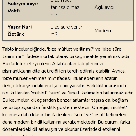
Bize fırsat
Süleymaniye
tanınsa olmaz
Açıklayıcı
Vakfı
mı?
Yaşar Nuri
Bize süre verilir
Modern
Öztürk
mi?
Tablo incelendiğinde, 'bize mühlet verilir mi?' ve 'bize süre
tanınır mı?' ifadeleri ortak olarak birkaç mealde yer almaktadır.
Bu ifadeler, izleyenlerin Allah'a olan taleplerini ve
pişmanlıklarını dile getirdiği için tercih edilmiş olabilir. Ayrıca,
'bize mühlet verilmez mi?' ifadesi, inkâr edenlerin azabın
dehşeti karşısındaki endişelerini yansıtır. Farklılıklar arasında
ise, kullanılan 'mühlet', 'süre' ve 'fırsat' kelimeleri bulunmaktadır.
Bu kelimeler, dil açısından benzer anlamlar taşısa da, bağlam
ve üslup açısından farklılık göstermektedir. Örneğin, 'mühlet'
kelimesi daha klasik bir ifade iken, 'süre' ve 'fırsat' kelimeleri
daha modern bir dil kullanımı sergilemektedir. Bu durum, farklı
dönemlerdeki dil anlayışını ve okurlar üzerindeki etkilerini