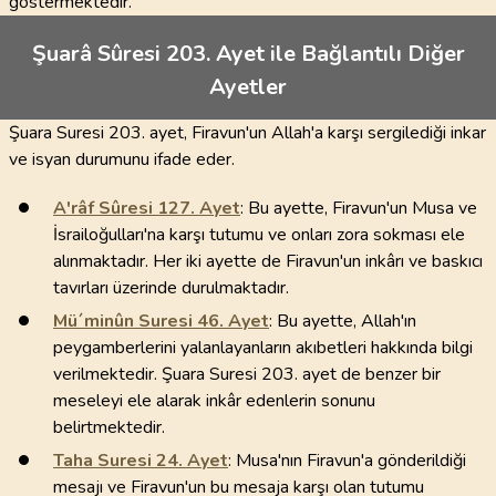
göstermektedir.
Şuarâ Sûresi 203. Ayet ile Bağlantılı Diğer
Ayetler
Şuara Suresi 203. ayet, Firavun'un Allah'a karşı sergilediği inkar
ve isyan durumunu ifade eder.
A'râf Sûresi
127
. Ayet
: Bu ayette, Firavun'un Musa ve
İsrailoğulları'na karşı tutumu ve onları zora sokması ele
alınmaktadır. Her iki ayette de Firavun'un inkârı ve baskıcı
tavırları üzerinde durulmaktadır.
Mü´minûn Suresi
46
. Ayet
: Bu ayette, Allah'ın
peygamberlerini yalanlayanların akıbetleri hakkında bilgi
verilmektedir. Şuara Suresi 203. ayet de benzer bir
meseleyi ele alarak inkâr edenlerin sonunu
belirtmektedir.
Taha Suresi
24
. Ayet
: Musa'nın Firavun'a gönderildiği
mesajı ve Firavun'un bu mesaja karşı olan tutumu