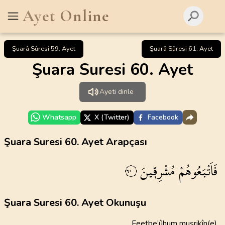
Ayet Online
Şuarâ Sûresi 59. Ayet
Şuarâ Sûresi 61. Ayet
Şuara Suresi 60. Ayet
Ayeti dinle
Whatsapp
X (Twitter)
Facebook
Şuara Suresi 60. Ayet Arapçası
فَاَتْبَعُوهُمْ
مُشْرِق۪ينَ
٦٠
Şuara Suresi 60. Ayet Okunuşu
Feetbe’ûhum muşrikîn(e)