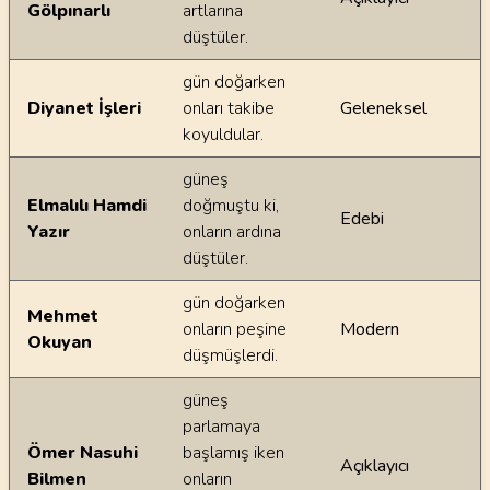
Gölpınarlı
artlarına
düştüler.
gün doğarken
Diyanet İşleri
onları takibe
Geleneksel
koyuldular.
güneş
Elmalılı Hamdi
doğmuştu ki,
Edebi
Yazır
onların ardına
düştüler.
gün doğarken
Mehmet
onların peşine
Modern
Okuyan
düşmüşlerdi.
güneş
parlamaya
Ömer Nasuhi
başlamış iken
Açıklayıcı
Bilmen
onların