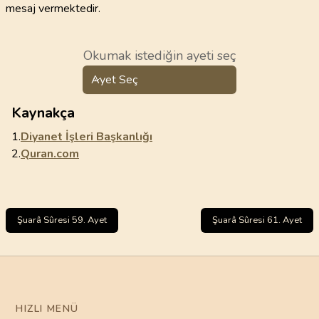
mesaj vermektedir.
Okumak istediğin ayeti seç
Ayet Seç
Kaynakça
1.
Diyanet İşleri Başkanlığı
2.
Quran.com
Şuarâ Sûresi 59. Ayet
Şuarâ Sûresi 61. Ayet
HIZLI MENÜ