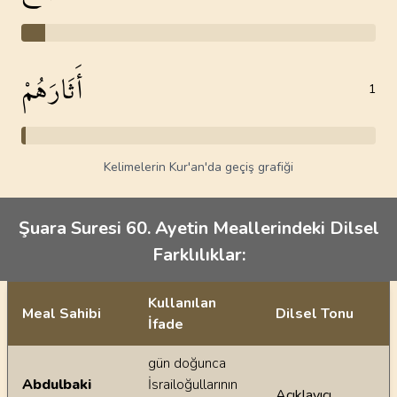
أَثَارَهُمْ
1
Kelimelerin Kur'an'da geçiş grafiği
Şuara Suresi 60. Ayetin Meallerindeki Dilsel
Farklılıklar:
Kullanılan
Meal Sahibi
Dilsel Tonu
İfade
Ayetin meallerindeki dilsel farklılıklar
gün doğunca
Abdulbaki
İsrailoğullarının
Açıklayıcı