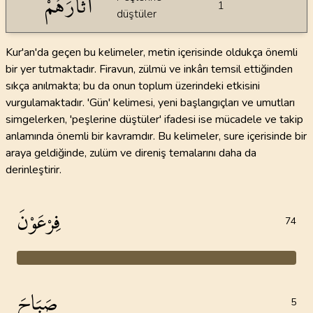
أَثَارَهُمْ
1
düştüler
Kur'an'da geçen bu kelimeler, metin içerisinde oldukça önemli
bir yer tutmaktadır. Firavun, zülmü ve inkârı temsil ettiğinden
sıkça anılmakta; bu da onun toplum üzerindeki etkisini
vurgulamaktadır. 'Gün' kelimesi, yeni başlangıçları ve umutları
simgelerken, 'peşlerine düştüler' ifadesi ise mücadele ve takip
anlamında önemli bir kavramdır. Bu kelimeler, sure içerisinde bir
araya geldiğinde, zulüm ve direniş temalarını daha da
derinleştirir.
فِرْعَوْنَ
74
صَبَاحَ
5