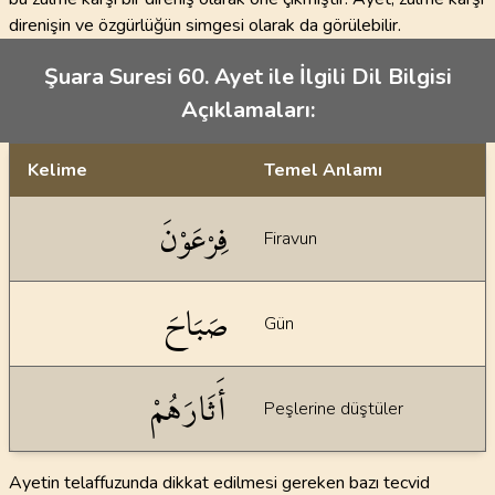
direnişin ve özgürlüğün simgesi olarak da görülebilir.
Şuara Suresi 60. Ayet ile İlgili Dil Bilgisi
Açıklamaları:
Kelime
Temel Anlamı
Dil bilgisi açıklamaları
فِرْعَوْنَ
Firavun
صَبَاحَ
Gün
أَثَارَهُمْ
Peşlerine düştüler
Ayetin telaffuzunda dikkat edilmesi gereken bazı tecvid