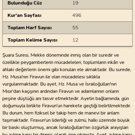
Bulunduğu Cüz
19
Kur'an Sayfası
496
Toplam Harf Sayısı
55
Toplam Kelime Sayısı
12
Şuara Suresi, Mekke döneminde inmiş olan bir suredir ve
özellikle peygamberlerin mücadeleleri, toplumların inkârı ve
ahlaki değerlerin önemi gibi konuları ele almaktadır. Bu surede,
Hz. Musa'nın Firavun ile olan mücadelesi sıklıkla
vurgulanmaktadır. Bu ayet, Hz. Musa ve İsrailoğulları'nın
Mısır'dan kaçışının ardından Firavun ve adamlarının onların
peşine düştüğü anı tasvir etmektedir. Ayetin bağlamında, gün
doğumuyla birlikte Firavun'un harekete geçtiği belirtilmektedir.
Bu durum, hem fiziksel bir takip hem de manevi bir anlam
taşımaktadır. Firavun'un liderliği ve zulmü, halkı üzerinde büyük
bir baskı oluşturmuş, ancak İsrailoğulları'nın özgürlük arayışları
bu zulme karşı bir direniş olarak öne çıkmıştır. Ayet, zulme karşı