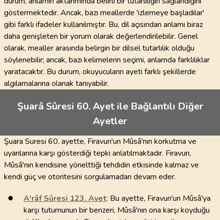
durum, anlamın aktarımında belirli bir tutarlılığın sağlandığını
göstermektedir. Ancak, bazı meallerde 'izlemeye başladılar'
gibi farklı ifadeler kullanılmıştır. Bu, dil açısından anlamı biraz
daha genişleten bir yorum olarak değerlendirilebilir. Genel
olarak, mealler arasında belirgin bir dilsel tutarlılık olduğu
söylenebilir; ancak, bazı kelimelerin seçimi, anlamda farklılıklar
yaratacaktır. Bu durum, okuyucuların ayeti farklı şekillerde
algılamalarına olanak tanıyabilir.
Şuarâ Sûresi 60. Ayet ile Bağlantılı Diğer
Ayetler
Şuara Suresi 60. ayette, Firavun'un Mûsâ'nın korkutma ve
uyarılarına karşı gösterdiği tepki anlatılmaktadır. Firavun,
Mûsâ'nın kendisine yönelttiği tehdidin etkisinde kalmaz ve
kendi güç ve otoritesini sorgulamadan devam eder.
A'râf Sûresi
123
. Ayet
: Bu ayette, Firavun'un Mûsâ'ya
karşı tutumunun bir benzeri, Mûsâ'nın ona karşı koyduğu