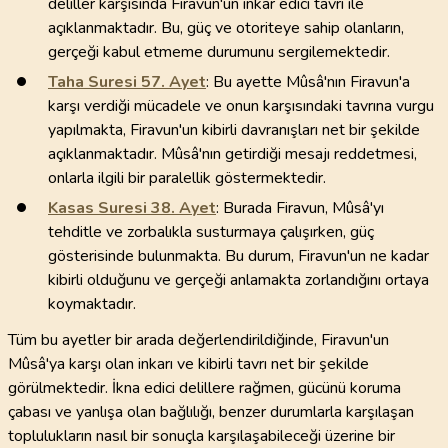
deliller karşısında Firavun'un inkar edici tavrı ile
açıklanmaktadır. Bu, güç ve otoriteye sahip olanların,
gerçeği kabul etmeme durumunu sergilemektedir.
Taha Suresi
57
. Ayet
: Bu ayette Mûsâ'nın Firavun'a
karşı verdiği mücadele ve onun karşısındaki tavrına vurgu
yapılmakta, Firavun'un kibirli davranışları net bir şekilde
açıklanmaktadır. Mûsâ'nın getirdiği mesajı reddetmesi,
onlarla ilgili bir paralellik göstermektedir.
Kasas Suresi
38
. Ayet
: Burada Firavun, Mûsâ'yı
tehditle ve zorbalıkla susturmaya çalışırken, güç
gösterisinde bulunmakta. Bu durum, Firavun'un ne kadar
kibirli olduğunu ve gerçeği anlamakta zorlandığını ortaya
koymaktadır.
Tüm bu ayetler bir arada değerlendirildiğinde, Firavun'un
Mûsâ'ya karşı olan inkarı ve kibirli tavrı net bir şekilde
görülmektedir. İkna edici delillere rağmen, gücünü koruma
çabası ve yanlışa olan bağlılığı, benzer durumlarla karşılaşan
toplulukların nasıl bir sonuçla karşılaşabileceği üzerine bir