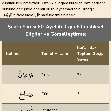
kuralları bulunmaktadır. Özellikle idgam kuralları, bazı harflerin
birbirine geçişinde önemli bir rol oynamaktadır. Örneğin,
"أَثَارَهُمْ" ifadesinde 'ال' harfi idgamla birleşir.
Şuara Suresi 60. Ayet ile İlgili İstatistiksel
Bilgiler ve Görselleştirme:
Kur'an'daki
Kelime
Temel Anlamı
Toplam Geçiş
Sayısı
İstatiksel bilgiler
فِرْعَوْنَ
Firavun
74
صَبَاحَ
Gün
5
Peşlerine