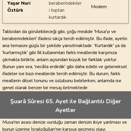
Yaşar Nuri
beraberindekiler
Modern
Öztürk
i toptan
kurtardık.
Tablodan da görülebileceği gibi, çoğu mealde 'Musa'yı ve
beraberindekileri' ifadesi sıkça tercih edilmiştir. Bu ifade, ayetin
ana temasını güçlü bir şekilde yansıtmaktadır. 'Kurtardık' ya da
'kurtarmıştık' gibi fiil kullanımları farklı meallerde karşımıza
çıkmakla birlikte, anlam açısından büyük bir farklılık yoktur.
Bunun yanı sıra, 'necâta erdirdik' gibi daha edebi ve geleneksel
ifadeler ise bazı meallerde tercih edilmiştir. Bu durum, farklı
meallerin dilsel tonunu ve üslubunu belirlerken, anlamda ise
genel olarak benzer bir mesaj iletmektedir.
Şuarâ Sûresi 65. Ayet ile Bağlantılı Diğer
Ayetler
Musa'nın asası denize vurduğu zaman denizin ikiye yarılması ve
bunun üzerine İsrailoğulları'nın karşıya geçmesi olayı.