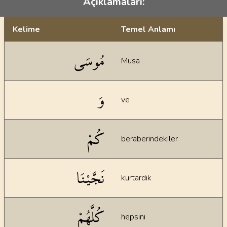
Açıklamaları:
Kelime
Temel Anlamı
Dil bilgisi açıklamaları
مُوسَى
Musa
وَ
ve
كُمْ
beraberindekiler
نَجَّيْنَا
kurtardık
كُلَّهُمْ
hepsini