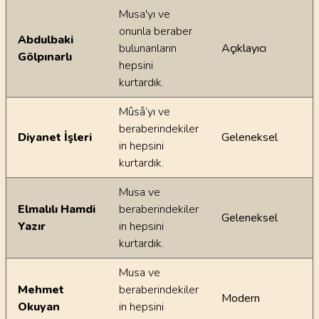
Ayetin meallerindeki dilsel farklılıklar
Musa'yı ve
onunla beraber
Abdulbaki
bulunanların
Açıklayıcı
Gölpınarlı
hepsini
kurtardık.
Mûsâ’yı ve
beraberindekiler
Diyanet İşleri
Geleneksel
in hepsini
kurtardık.
Musa ve
Elmalılı Hamdi
beraberindekiler
Geleneksel
Yazır
in hepsini
kurtardık.
Musa ve
Mehmet
beraberindekiler
Modern
Okuyan
in hepsini