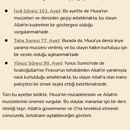
İsrâ Sûresi
101
. Ayet
: Bu ayette de Musa'nın
mucizeleri ve denizden geçişi anlatılmakta, bu olayın
Allah'ın kudretinin bir göstergesi olduğu
vurgulanmaktadır.
Taha Suresi
77
. Ayet
: Burada da, Musa'ya denizi ikiye
yarama mucizesi verilmiş ve bu olayın halkın kurtuluşu için
bir vesile olduğu açıklanmaktadır.
Yûnus Sûresi
90
. Ayet
: Yunus Suresi'nde de
İsrailoğulları'nın Firavun'un tehdidinden Allah'ın yardımıyla
nasıl kurtulduğu anlatılmakta, bu olayın Allah'a olan inancı
pekiştirici bir örnek teşkil ettiği belirtilmektedir.
Tüm bu ayetler birlikte, Musa'nın mücadelesinin ve Allah'ın
mucizelerinin önemini vurgular. Bu olaylar, inananlar için bir ders
niteliği taşır; Allah'a güvenmenin ve O'na tevekkül etmenin
sonucunda, zorlukların aşılabileceğini gösterir.