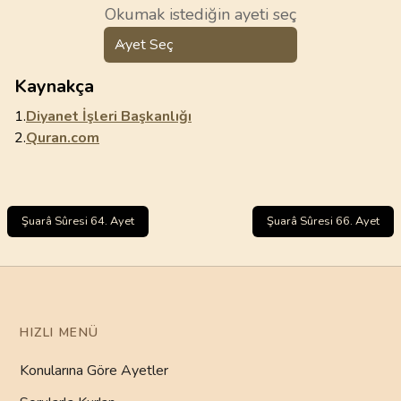
Okumak istediğin ayeti seç
Ayet Seç
Kaynakça
1.
Diyanet İşleri Başkanlığı
2.
Quran.com
Şuarâ Sûresi 64. Ayet
Şuarâ Sûresi 66. Ayet
HIZLI MENÜ
Konularına Göre Ayetler