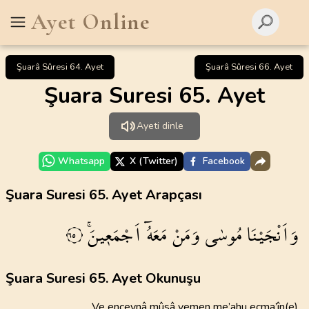
Ayet Online
Şuarâ Sûresi 64. Ayet
Şuarâ Sûresi 66. Ayet
Şuara Suresi 65. Ayet
Ayeti dinle
Whatsapp
X (Twitter)
Facebook
Şuara Suresi 65. Ayet Arapçası
وَاَنْجَيْنَا
مُوسٰى
وَمَنْ
مَعَهُٓ
اَجْمَع۪ينَۚ
٦٥
Şuara Suresi 65. Ayet Okunuşu
Ve enceynâ mûsâ vemen me’ahu ecma’în(e)