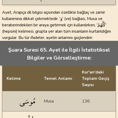
Ayet, Arapça dil bilgisi açısından özellikle bağlaç ve zamir
kullanımına dikkat çekmektedir. 'وَ' (ve) bağlacı, Musa ve
beraberindekileri bir araya getirmek için kullanılırken, 'كُلَّهُمْ'
(hepsini) kelimesi, grupta yer alan tüm insanların kurtarıldığını
vurgular. Bu tür ifadeler, ayetin anlamını güçlendirir.
Şuara Suresi 65. Ayet ile İlgili İstatistiksel
Bilgiler ve Görselleştirme:
Kur'an'daki
Kelime
Temel Anlamı
Toplam Geçiş
Sayısı
İstatiksel bilgiler
مُوسَى
Musa
136