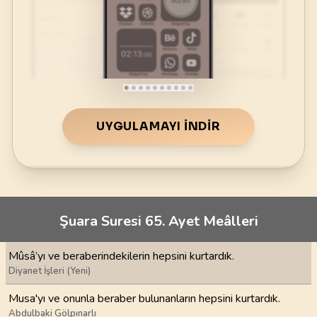
UYGULAMAYI İNDIR
Şuara Suresi 65. Ayet Meâlleri
Mûsâ’yı ve beraberindekilerin hepsini kurtardık.
Diyanet İşleri (Yeni)
Musa'yı ve onunla beraber bulunanların hepsini kurtardık.
Abdulbaki Gölpınarlı