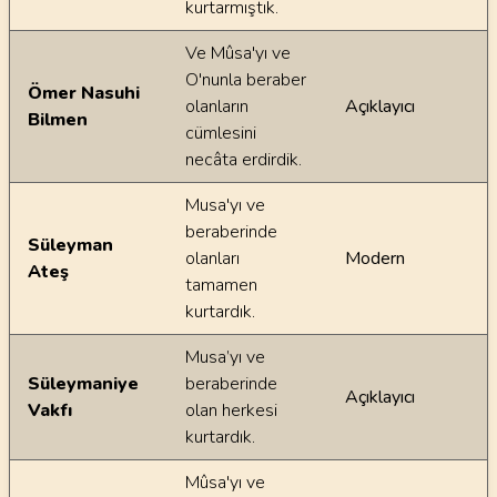
kurtarmıştık.
Ve Mûsa'yı ve
O'nunla beraber
Ömer Nasuhi
olanların
Açıklayıcı
Bilmen
cümlesini
necâta erdirdik.
Musa'yı ve
beraberinde
Süleyman
olanları
Modern
Ateş
tamamen
kurtardık.
Musa’yı ve
Süleymaniye
beraberinde
Açıklayıcı
Vakfı
olan herkesi
kurtardık.
Mûsa'yı ve