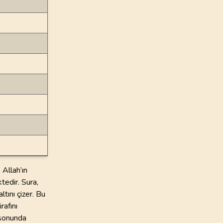
 Allah’ın
tedir. Sura,
ltını çizer. Bu
rafını
 sonunda