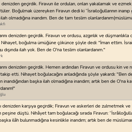
nı denizden geçirdik. Firavun ile orduları, onları yakalamak ve ezme
tüler. Boğulmak üzereyken Firavun dedi ki “İsrailoğullarının inanıp
 ilah olmadığına inandım. Ben de tam teslim olanlardanım(müslüm
kfı
arını denizden geçirdik. Firavun ve ordusu, azgınlık ve düşmanlıkla o
 Nihayet, boğulma ümüğüne çökünce şöyle dedi: "İman ettim. İsrail
u dışında ilah yok. Ben de O'na teslim olanlardanım."
rk
larını denizden geçirdik. Hemen ardından Firavun ve ordusu kin ve n
i takip etti. Nihayet boğulacağını anladığında şöyle yakardı: "Ben d
nın inandığından başka ilah olmadığına inandım; artık ben de O'na kay
rdanım!"
ğlu
’nı denizden karşıya geçirdik; Firavun ve askerleri de zulmetmek ve 
 peşine düştü. Nihâyet tam boğulacağı sırada Firavun: “İsrâiloğulla
başka ilâh bulunmadığına kesinlikle inandım; artık ben de müslüma