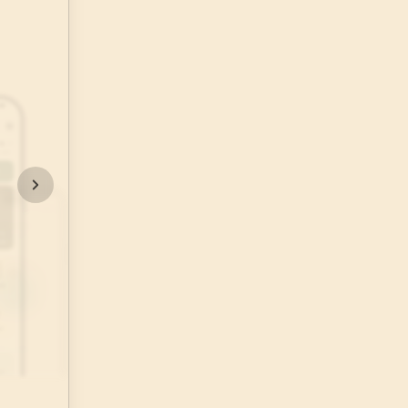
48
.
Fetih Suresi
29
AYET
52
.
Tur Suresi
49
AYET
56
.
Vakia Suresi
96
AYET
60
.
Mumtehine Suresi
13
AYET
64
.
Tegabun Suresi
18
AYET
68
.
Kalem Suresi
52
AYET