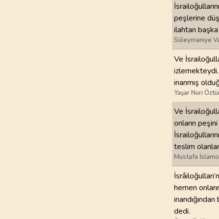
İsrailoğulları
peşlerine düş
ilahtan başka
Süleymaniye Va
Ve İsrailoğull
izlemekteydi.
inanmış olduğ
Yaşar Nuri Öztü
Ve İsrailoğul
onların peşin
İsrailoğulları
teslim olanla
Mustafa İslamo
İsrâiloğulları
hemen onların
inandığından 
dedi.