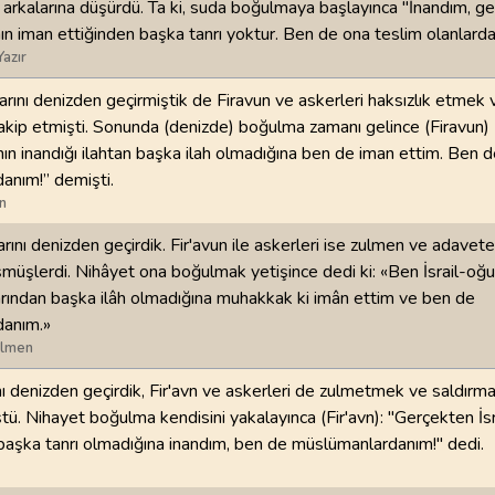
i arkalarına düşürdü. Ta ki, suda boğulmaya başlayınca "İnandım, g
'nın iman ettiğinden başka tanrı yoktur. Ben de ona teslim olanlarda
98
.
Beyyine Suresi
99
.
Zilzal Suresi
Yazır
8
AYET
8
AYET
llarını denizden geçirmiştik de Firavun ve askerleri haksızlık etmek
102
.
Tekasur Suresi
103
.
Asr Suresi
takip etmişti. Sonunda (denizde) boğulma zamanı gelince (Firavun)
8
AYET
3
AYET
rının inandığı ilahtan başka ilah olmadığına ben de iman ettim. Ben 
anım!” demişti.
106
.
Kureyş Suresi
107
.
Maun Suresi
n
4
AYET
7
AYET
arını denizden geçirdik. Fir'avun ile askerleri ise zulmen ve adavete
şmüşlerdi. Nihâyet ona boğulmak yetişince dedi ki: «Ben İsrail-oğul
110
.
Nasr Suresi
111
.
Tebbet Suresi
rından başka ilâh olmadığına muhakkak ki imân ettim ve ben de
3
AYET
5
AYET
anım.»
ilmen
114
.
Nas Suresi
6
AYET
ını denizden geçirdik, Fir'avn ve askerleri de zulmetmek ve saldırmak
tü. Nihayet boğulma kendisini yakalayınca (Fir'avn): "Gerçekten İsra
başka tanrı olmadığına inandım, ben de müslümanlardanım!" dedi.