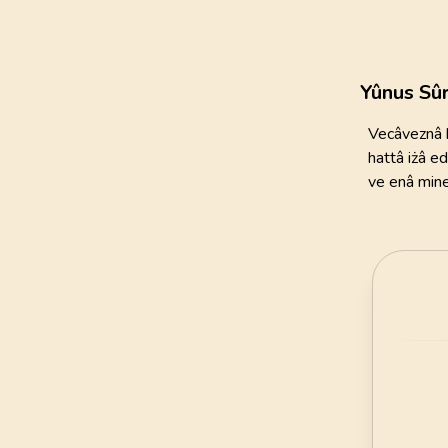
111
AYET
21
.
Enbiya Suresi
112
AYET
Yûnus Sûr
25
.
Furkan Suresi
Vecâveznâ b
77
AYET
hattâ iżâ e
ve enâ mine
29
.
Ankebut Suresi
69
AYET
33
.
Ahzab Suresi
73
AYET
37
.
Saffat Suresi
182
AYET
41
.
Fussilet Suresi
54
AYET