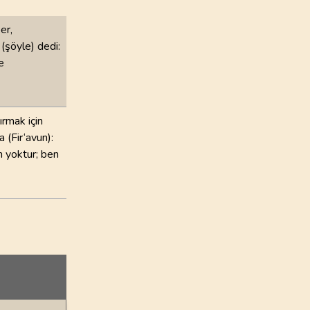
er,
(şöyle) dedi:
e
ırmak için
 (Fir‘avun):
h yoktur; ben