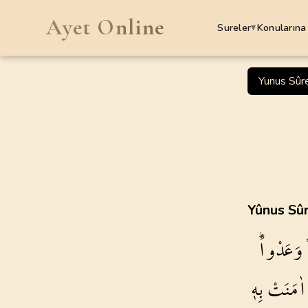
Ayet Online
Sureler
Konularına
▾
SURELER
Yunus Sûr
1
.
Fatiha Suresi
7
AYET
5
.
Maide Suresi
120
AYET
9
.
Tevbe Suresi
Yûnus Sûr
129
AYET
وَعَدْواًۜ
13
.
Rad Suresi
43
AYET
اٰمَنَتْ
بِه۪
17
.
Isra Suresi