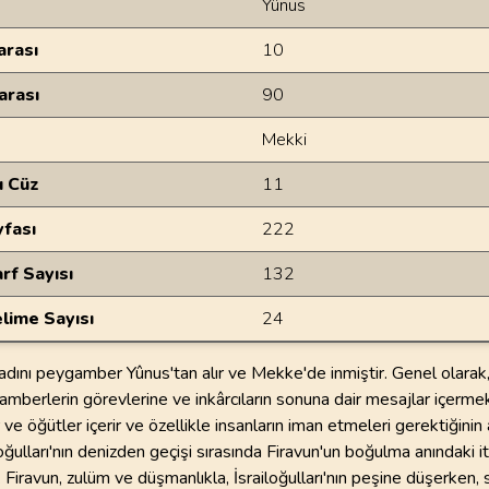
Yûnus
rası
10
arası
90
Mekki
u Cüz
11
yfası
222
rf Sayısı
132
lime Sayısı
24
adını peygamber Yûnus'tan alır ve Mekke'de inmiştir. Genel olarak,
gamberlerin görevlerine ve inkârcıların sonuna dair mesajlar içermek
r ve öğütler içerir ve özellikle insanların iman etmeleri gerektiğinin a
oğulları'nın denizden geçişi sırasında Firavun'un boğulma anındaki iti
 Firavun, zulüm ve düşmanlıkla, İsrailoğulları'nın peşine düşerken,