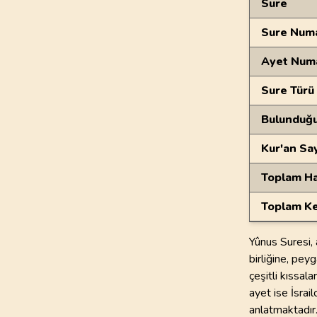
Sure
Sure Numa
Ayet Num
Sure Türü
Bulunduğ
Kur'an Sa
Toplam Ha
Toplam Ke
Yûnus Suresi, 
birliğine, pey
çeşitli kıssala
ayet ise İsrail
anlatmaktadır.