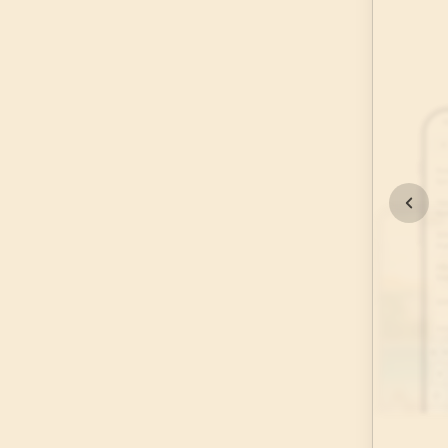
45
.
Casiye Suresi
37
AYET
49
.
Hucurat Suresi
18
AYET
53
.
Necm Suresi
62
AYET
57
.
Hadid Suresi
29
AYET
61
.
Saff Suresi
14
AYET
65
.
Talak Suresi
12
AYET