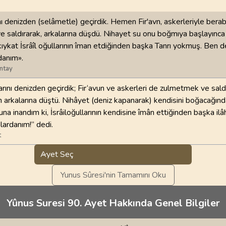
ını denizden (selâmetle) geçirdik. Hemen Fir'avn, askerleriyle berab
 saldırarak, arkalarına düşdü. Nihayet su onu boğmıya başlayınca 
ıykat İsrâîl oğullarının îman etdiğinden başka Tanrı yokmuş. Ben d
anım».
ntay
larını denizden geçirdik; Fir‘avun ve askerleri de zulmetmek ve sald
 arkalarına düştü. Nihâyet (deniz kapanarak) kendisini boğacağında
na inandım ki, İsrâiloğullarının kendisine îmân ettiğinden başka ilâ
ardanım!” dedi.
t
Ayet Seç
Yunus Sûresi'nin Tamamını Oku
Yûnus Suresi 90. Ayet Hakkında Genel Bilgiler