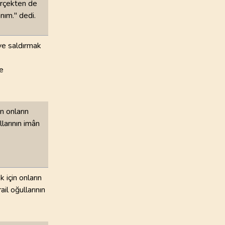
erçekten de
nım." dedi.
100
.
Adiyat Suresi
11
AYET
 ve saldırmak
104
.
Humeze Suresi
9
AYET
de
108
.
Kevser Suresi
3
AYET
n onların
larının imân
112
.
İhlas Suresi
4
AYET
 için onların
il oğullarının