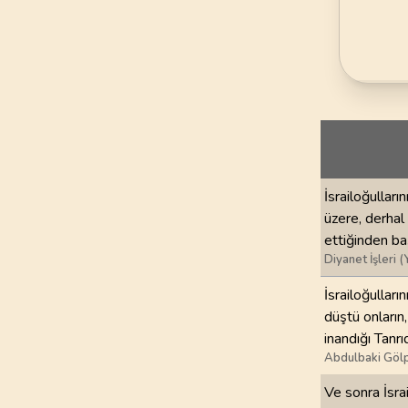
69
.
Hakka Suresi
52
AYET
73
.
Muzzemmil Sures
20
AYET
77
.
Murselat Suresi
50
AYET
81
.
Tekvir Suresi
İsrailoğulları
29
AYET
üzere, derhal
ettiğinden ba
85
.
Buruc Suresi
Diyanet İşleri (
22
AYET
İsrailoğulları
düştü onların
89
.
Fecr Suresi
inandığı Tan
30
AYET
Abdulbaki Gölp
93
.
Duha Suresi
Ve sonra İsrai
11
AYET