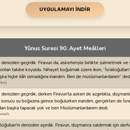
70
.
Mearic Suresi
71
.
Nuh Suresi
44
AYET
28
AYET
UYGULAMAYI İNDIR
i
74
.
Muddessir Suresi
75
.
Kiyamet Suresi
56
AYET
40
AYET
78
.
Nebe Suresi
79
.
Naziat Suresi
Yûnus Suresi 90. Ayet Meâlleri
40
AYET
46
AYET
82
.
Infitar Suresi
83
.
Mutaffifin Suresi
nı denizden geçirdik. Firavun da, askerleriyle birlikte zulmetmek ve
19
AYET
36
AYET
 onları takibe koyuldu. Nihayet boğulmak üzere iken, “İsrailoğulları
şka hiçbir ilâh olmadığına inandım. Ben de müslümanlardanım” ded
86
.
Tarik Suresi
87
.
Ala Suresi
Yeni)
17
AYET
19
AYET
nı denizden geçirdik, derken Firavun'la askeri de azgınlıkla, düşmanl
, sonucu su boğazına girince boğulurken inandım, gerçekten de İsrai
90
.
Beled Suresi
91
.
Şems Suresi
rıdan başka tapacak yok ve ben Müslümanlardanım dedi.
20
AYET
15
AYET
ınarlı
94
.
İnşirah Suresi
95
.
Tin Suresi
loğulları'nı denizden aşırdık. Firavun, düşmanca saldırmak için derh
8
AYET
8
AYET