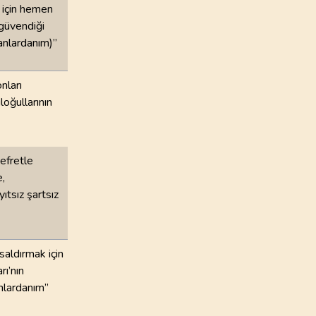
k için hemen
 güvendiği
anlardanım)”
nları
oğullarının
efretle
e,
ıtsız şartsız
saldırmak için
rı’nın
nlardanım”