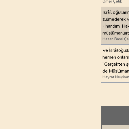
Ömer Çelik
Isrâîl oğullar
zulmederek ve
«İnandım. Hak
müslümanlard
Hasan Basri Ça
Ve İsrâiloğul
hemen onların
“Gerçekten şu
de Müslümanl
Hayrat Neşriya
Genel Bilgiler