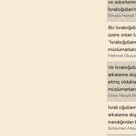
ve askerlerin
İsrailoğulları
97
.
Kadir Suresi
Elmalılı Hamdi 
5
AYET
Biz İsrailoğu
101
.
Karia Suresi
üzere onları 
11
AYET
“İsrailoğulla
müslümanlard
105
.
Fil Suresi
Mehmet Okuya
5
AYET
Ve İsrailoğull
arkalarına dü
109
.
Kafirun Suresi
etmiş oldukla
6
AYET
müslümanlard
Ömer Nasuhi B
113
.
Felak Suresi
5
AYET
İsrail oğullar
arkalarına düş
inandığından 
Süleyman Ateş