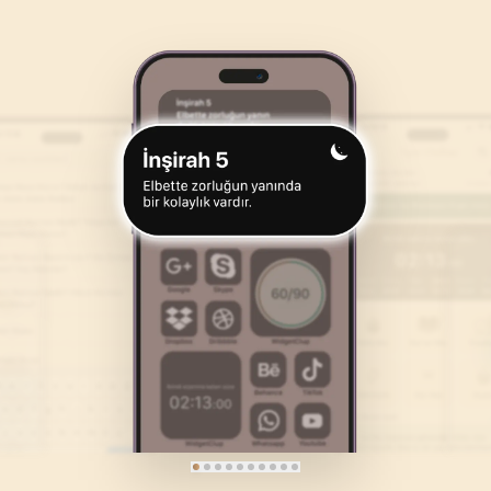
46
.
Ahkaf Suresi
47
.
Muhammed Suresi
35
AYET
38
AYET
50
.
Kaf Suresi
51
.
Zariyat Suresi
45
AYET
60
AYET
54
.
Kamer Suresi
55
.
Rahman Suresi
55
AYET
78
AYET
58
.
Mücadele Suresi
59
.
Hasr Suresi
22
AYET
24
AYET
62
.
Cuma Suresi
63
.
Munafikune Suresi
11
AYET
11
AYET
66
.
Tahrim Suresi
67
.
Mulk Suresi
12
AYET
30
AYET