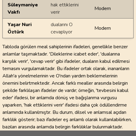
Süleymaniye
hak ettiklerini
Modern
Vakfı
verir
Yaşar Nuri
dualarını O
Modern
Öztürk
cevaplıyor
Tabloda görülen meal sahiplerinin ifadeleri, genellikle benzer
anlamlar taşımaktadır. 'Dileklerine icabet eder', 'dualarına
karşılık verir', 'cevap verir' gibi ifadeler, duaların kabul edilmesi
temasını vurgulamaktadır. Bu ifadeler ortak olarak, inananların
Allah'a yönelmelerinin ve O'ndan yardım beklemelerinin
önemini belirtmektedir. Ancak farklı mealler arasında belirgin
şekilde farklılaşan ifadeler de vardır; örneğin, 'tevbesini kabul
eder' ifadesi, bir anlamda dönüş ve bağışlanma vurgusu
yaparken, 'hak ettiklerini verir' ifadesi daha çok ödüllendirme
anlamında kullanılmıştır. Bu durum, dilsel ve anlamsal açıdan
farklılık gösterir; bazı ifadeler eş anlamlı olarak kullanılabilirken,
bazıları arasında anlamda belirgin farklılıklar bulunmaktadır.