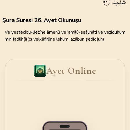
شَد۪يدٌ
٢٦
Şura Suresi 26. Ayet Okunuşu
Ve yestecîbu-lleżîne âmenû ve ’amilû-ssâlihâti ve yezîduhum
min fadlih(i)(c) velkâfirûne lehum ‘ażâbun şedîd(un)
Ayet Online