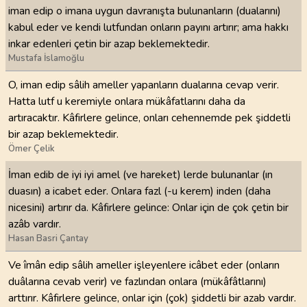
iman edip o imana uygun davranışta bulunanların (dualarını)
kabul eder ve kendi lutfundan onların payını artırır; ama hakkı
inkar edenleri çetin bir azap beklemektedir.
Mustafa İslamoğlu
O, iman edip sâlih ameller yapanların dualarına cevap verir.
Hatta lutf u keremiyle onlara mükâfatlarını daha da
artıracaktır. Kâfirlere gelince, onları cehennemde pek şiddetli
bir azap beklemektedir.
Ömer Çelik
İman edib de iyi iyi amel (ve hareket) lerde bulunanlar (ın
duasın) a icabet eder. Onlara fazl (-u kerem) inden (daha
nicesini) artırır da. Kâfirlere gelince: Onlar için de çok çetin bir
azâb vardır.
Hasan Basri Çantay
Ve îmân edip sâlih ameller işleyenlere icâbet eder (onların
duâlarına cevab verir) ve fazlından onlara (mükâfâtlarını)
arttırır. Kâfirlere gelince, onlar için (çok) şiddetli bir azab vardır.