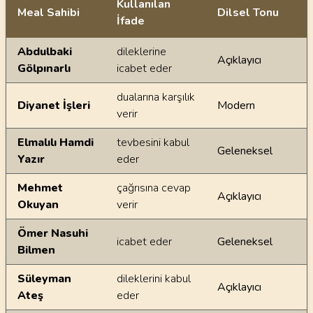
Kullanılan
Meal Sahibi
Dilsel Tonu
İfade
Ayetin meallerindeki dilsel farklılıklar
Abdulbaki
dileklerine
Açıklayıcı
Gölpınarlı
icabet eder
dualarına karşılık
Diyanet İşleri
Modern
verir
Elmalılı Hamdi
tevbesini kabul
Geleneksel
Yazır
eder
Mehmet
çağrısına cevap
Açıklayıcı
Okuyan
verir
Ömer Nasuhi
icabet eder
Geleneksel
Bilmen
Süleyman
dileklerini kabul
Açıklayıcı
Ateş
eder