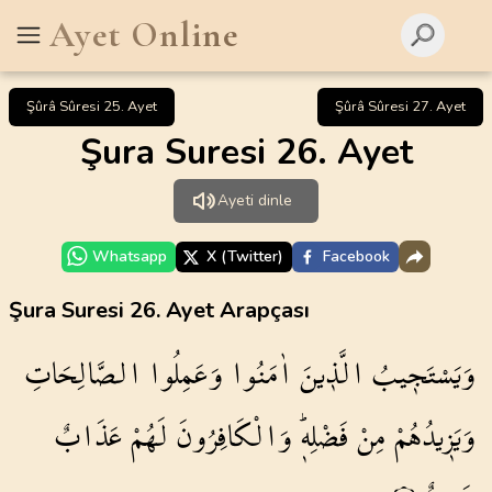
Ayet Online
Şûrâ Sûresi 25. Ayet
Şûrâ Sûresi 27. Ayet
Şura Suresi 26. Ayet
Ayeti dinle
Whatsapp
X (Twitter)
Facebook
Şura Suresi 26. Ayet Arapçası
وَيَسْتَج۪يبُ
الَّذ۪ينَ
اٰمَنُوا
وَعَمِلُوا
الصَّالِحَاتِ
وَيَز۪يدُهُمْ
مِنْ
فَضْلِه۪ۜ
وَالْكَافِرُونَ
لَهُمْ
عَذَابٌ