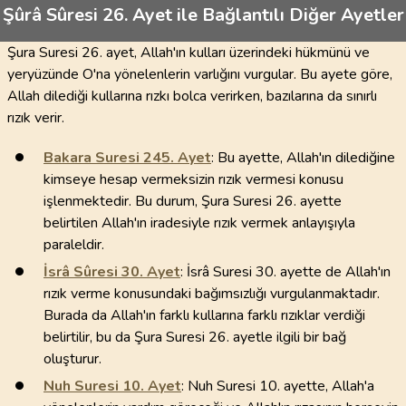
Şûrâ Sûresi 26. Ayet ile Bağlantılı Diğer Ayetler
Şura Suresi 26. ayet, Allah'ın kulları üzerindeki hükmünü ve
yeryüzünde O'na yönelenlerin varlığını vurgular. Bu ayete göre,
Allah dilediği kullarına rızkı bolca verirken, bazılarına da sınırlı
rızık verir.
Bakara Suresi
245
. Ayet
: Bu ayette, Allah'ın dilediğine
kimseye hesap vermeksizin rızık vermesi konusu
işlenmektedir. Bu durum, Şura Suresi 26. ayette
belirtilen Allah'ın iradesiyle rızık vermek anlayışıyla
paraleldir.
İsrâ Sûresi
30
. Ayet
: İsrâ Suresi 30. ayette de Allah'ın
rızık verme konusundaki bağımsızlığı vurgulanmaktadır.
Burada da Allah'ın farklı kullarına farklı rızıklar verdiği
belirtilir, bu da Şura Suresi 26. ayetle ilgili bir bağ
oluşturur.
Nuh Suresi
10
. Ayet
: Nuh Suresi 10. ayette, Allah'a