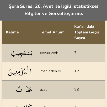
Şura Suresi 26. Ayet ile İlgili İstatistiksel
Bilgiler ve Görselleştirme:
Kur'an'daki
Kelime
Temel Anlamı
Toplam Geçiş
Sayısı
İstatiksel bilgiler
يَسْتَجِيبُ
cevap verir
7
الْمُؤْمِنِينَ
iman edenler
12
عَذَابٌ
azap
23