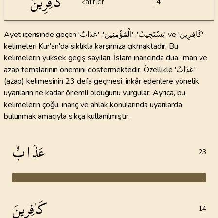
كَافِرِينَ
kafirler
14
Ayet içerisinde geçen 'يَسْتَجِيبُ', 'الْمُؤْمِنِينَ', 'عَذَابٌ' ve 'كَافِرِينَ'
kelimeleri Kur'an'da sıklıkla karşımıza çıkmaktadır. Bu
kelimelerin yüksek geçiş sayıları, İslam inancında dua, iman ve
azap temalarının önemini göstermektedir. Özellikle 'عَذَابٌ'
(azap) kelimesinin 23 defa geçmesi, inkâr edenlere yönelik
uyarıların ne kadar önemli olduğunu vurgular. Ayrıca, bu
kelimelerin çoğu, inanç ve ahlak konularında uyarılarda
bulunmak amacıyla sıkça kullanılmıştır.
عَذَابٌ
23
كَافِرِينَ
14