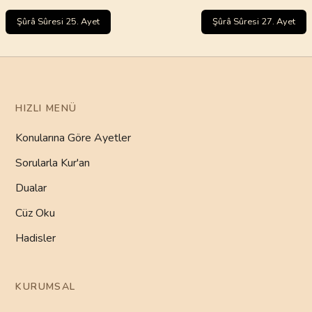
Şûrâ Sûresi 25. Ayet
Şûrâ Sûresi 27. Ayet
HIZLI MENÜ
Konularına Göre Ayetler
Sorularla Kur'an
Dualar
Cüz Oku
Hadisler
KURUMSAL