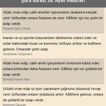
Şura Suresi 26. Ayet Meâlleri
Allah, iman edip salih ameller işleyenlerin dualarına karşılık
verir; lütfundan onlara fazlasını da verir. Kâfirler için ise çetin bir
azap vardır.
Diyanet İşleri (Yeni)
İnanan ve iyi işlerde bulunanların dileklerine icabet eder ve
onlar hakkındaki ihsan ve keremini, lütfüyle arttırır ve kafirlere
gelince: Onlaradır çetin azap.
Abdulbaki Gölpınarlı
Allah iman edip, salih amel işleyenlerin tevbesini kabul eder,
onlara lütfundan daha fazlasını verir. Kâfirler için ise şiddetli bir
azap vardır.
Elmalılı Hamdi Yazır
(Allah) iman edip iyi işler yapanların çağrısına (duasına) cevap
verir; lütfundan onların (ödülünü) artırır. Kâfirlere gelince, onlara
da şiddetli bir azap vardır.
Mehmet Okuyan