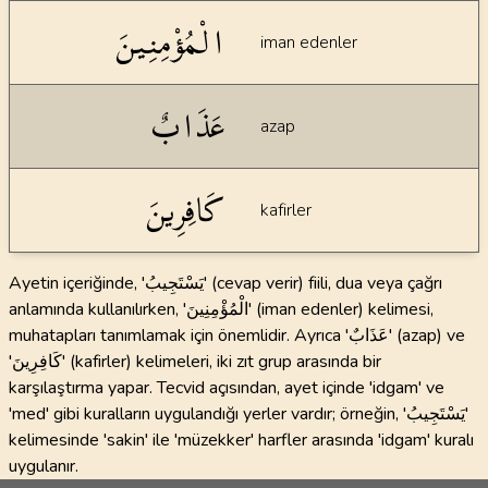
الْمُؤْمِنِينَ
iman edenler
عَذَابٌ
azap
كَافِرِينَ
kafirler
Ayetin içeriğinde, 'يَسْتَجِيبُ' (cevap verir) fiili, dua veya çağrı
anlamında kullanılırken, 'الْمُؤْمِنِينَ' (iman edenler) kelimesi,
muhatapları tanımlamak için önemlidir. Ayrıca 'عَذَابٌ' (azap) ve
'كَافِرِينَ' (kafirler) kelimeleri, iki zıt grup arasında bir
karşılaştırma yapar. Tecvid açısından, ayet içinde 'idgam' ve
'med' gibi kuralların uygulandığı yerler vardır; örneğin, 'يَسْتَجِيبُ'
kelimesinde 'sakin' ile 'müzekker' harfler arasında 'idgam' kuralı
uygulanır.