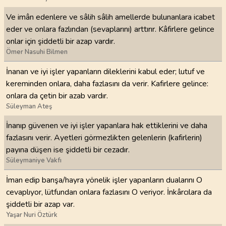
Ve imân edenlere ve sâlih sâlih amellerde bulunanlara icabet
eder ve onlara fazlından (sevaplarını) arttırır. Kâfirlere gelince
onlar için şiddetli bir azap vardır.
Ömer Nasuhi Bilmen
İnanan ve iyi işler yapanların dileklerini kabul eder; lutuf ve
kereminden onlara, daha fazlasını da verir. Kafirlere gelince:
onlara da çetin bir azab vardır.
Süleyman Ateş
İnanıp güvenen ve iyi işler yapanlara hak ettiklerini ve daha
fazlasını verir. Ayetleri görmezlikten gelenlerin (kafirlerin)
payına düşen ise şiddetli bir cezadır.
Süleymaniye Vakfı
İman edip barışa/hayra yönelik işler yapanların dualarını O
cevaplıyor, lütfundan onlara fazlasını O veriyor. İnkârcılara da
şiddetli bir azap var.
Yaşar Nuri Öztürk