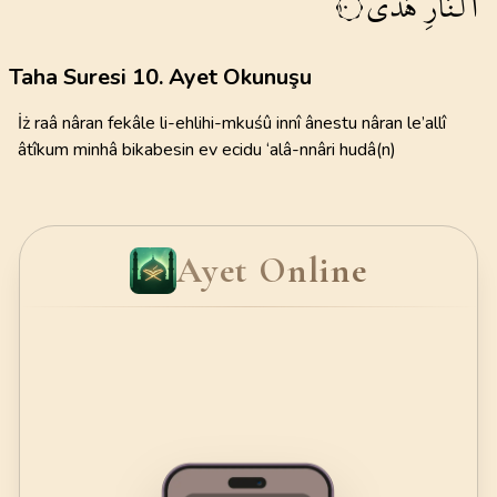
النَّارِ
هُدًى
١٠
Taha Suresi 10. Ayet Okunuşu
İż raâ nâran fekâle li-ehlihi-mkuśû innî ânestu nâran le’allî
âtîkum minhâ bikabesin ev ecidu ‘alâ-nnâri hudâ(n)
Ayet Online