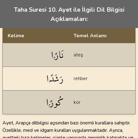
Taha Suresi 10. Ayet ile İlgili Dil Bilgisi
Açıklamaları:
Kelime
Temel Anlamı
Dil bilgisi açıklamaları
نَارًۭا
ateş
رَشَدًۭا
rehber
كُورًۭا
kor
Ayet, Arapça dilbilgisi açısından bazı önemli kurallara sahiptir.
Özellikle, med ve idgam kuralları uygulanmaktadır. Ayrıca,
ayetteki bazı kelimeler, cümle yapısında zenginlik katmakta ve