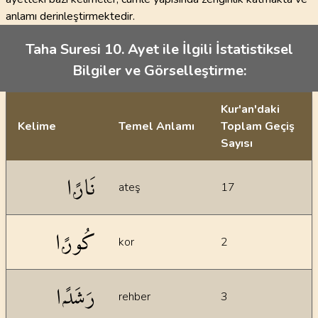
anlamı derinleştirmektedir.
Taha Suresi 10. Ayet ile İlgili İstatistiksel
Bilgiler ve Görselleştirme:
Kur'an'daki
Kelime
Temel Anlamı
Toplam Geçiş
Sayısı
İstatiksel bilgiler
نَارًۭا
ateş
17
كُورًۭا
kor
2
رَشَدًۭا
rehber
3