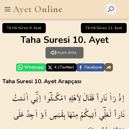
Ayet Online
Tâ-Hâ Sûresi 9. Ayet
Tâ-Hâ Sûresi 11. Ayet
Taha Suresi 10. Ayet
Ayeti dinle
Whatsapp
X (Twitter)
Facebook
Taha Suresi 10. Ayet Arapçası
اِذْ
رَاٰ
نَاراً
فَقَالَ
لِاَهْلِهِ
امْكُـثُٓوا
اِنّ۪ٓي
اٰنَسْتُ
نَاراً
لَعَلّ۪ٓي
اٰت۪يكُمْ
مِنْهَا
بِقَبَسٍ
اَوْ
اَجِدُ
عَلَى