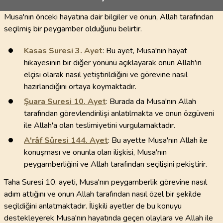
Musa'nın önceki hayatına dair bilgiler ve onun, Allah tarafından
seçilmiş bir peygamber olduğunu belirtir.
Kasas Suresi
3
. Ayet
: Bu ayet, Musa'nın hayat
hikayesinin bir diğer yönünü açıklayarak onun Allah'ın
elçisi olarak nasıl yetiştirildiğini ve görevine nasıl
hazırlandığını ortaya koymaktadır.
Şuara Suresi
10
. Ayet
: Burada da Musa'nın Allah
tarafından görevlendirilişi anlatılmakta ve onun özgüveni
ile Allah'a olan teslimiyetini vurgulamaktadır.
A'râf Sûresi
144
. Ayet
: Bu ayette Musa'nın Allah ile
konuşması ve onunla olan ilişkisi, Musa'nın
peygamberliğini ve Allah tarafından seçilişini pekiştirir.
Taha Suresi 10. ayeti, Musa'nın peygamberlik görevine nasıl
adım attığını ve onun Allah tarafından nasıl özel bir şekilde
seçildiğini anlatmaktadır. İlişkili ayetler de bu konuyu
destekleyerek Musa'nın hayatında geçen olaylara ve Allah ile