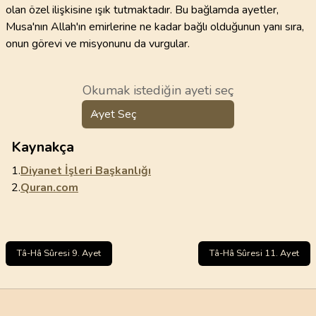
olan özel ilişkisine ışık tutmaktadır. Bu bağlamda ayetler,
Musa'nın Allah'ın emirlerine ne kadar bağlı olduğunun yanı sıra,
onun görevi ve misyonunu da vurgular.
Okumak istediğin ayeti seç
Ayet Seç
Kaynakça
1.
Diyanet İşleri Başkanlığı
2.
Quran.com
Tâ-Hâ Sûresi 9. Ayet
Tâ-Hâ Sûresi 11. Ayet