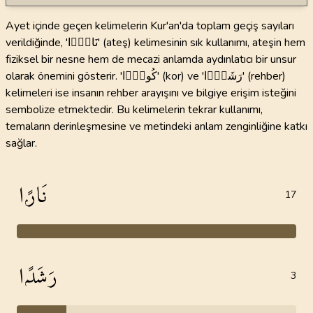
Ayet içinde geçen kelimelerin Kur'an'da toplam geçiş sayıları
verildiğinde, 'نَارًۭا' (ateş) kelimesinin sık kullanımı, ateşin hem
fiziksel bir nesne hem de mecazi anlamda aydınlatıcı bir unsur
olarak önemini gösterir. 'كُورًۭا' (kor) ve 'رَشَدًۭا' (rehber)
kelimeleri ise insanın rehber arayışını ve bilgiye erişim isteğini
sembolize etmektedir. Bu kelimelerin tekrar kullanımı,
temaların derinleşmesine ve metindeki anlam zenginliğine katkı
sağlar.
نَارًۭا
17
رَشَدًۭا
3