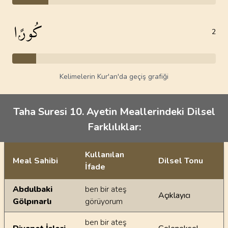
كُورًۭا
2
Kelimelerin Kur'an'da geçiş grafiği
Taha Suresi 10. Ayetin Meallerindeki Dilsel
Farklılıklar:
Kullanılan
Meal Sahibi
Dilsel Tonu
İfade
Ayetin meallerindeki dilsel farklılıklar
Abdulbaki
ben bir ateş
Açıklayıcı
Gölpınarlı
görüyorum
ben bir ateş