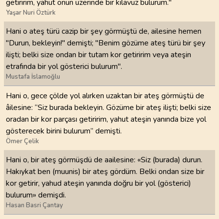
getiririm, yahut onun üzerinde bir kılavuz bulurum."
Yaşar Nuri Öztürk
Hani o ateş türü cazip bir şey görmüştü de, ailesine hemen
"Durun, bekleyin!" demişti; "Benim gözüme ateş türü bir şey
ilişti; belki size ondan bir tutam kor getiririm veya ateşin
etrafında bir yol gösterici bulurum".
Mustafa İslamoğlu
Hani o, gece çölde yol alırken uzaktan bir ateş görmüştü de
âilesine: “Siz burada bekleyin. Gözüme bir ateş ilişti; belki size
oradan bir kor parçası getiririm, yahut ateşin yanında bize yol
gösterecek birini bulurum” demişti.
Ömer Çelik
Hani o, bir ateş görmüşdü de aailesine: «Siz (burada) durun.
Hakıykat ben (muunis) bir ateş gördüm. Belki ondan size bir
kor getirir, yahud ateşin yanında doğru bir yol (gösterici)
bulurum» demişdi.
Hasan Basri Çantay