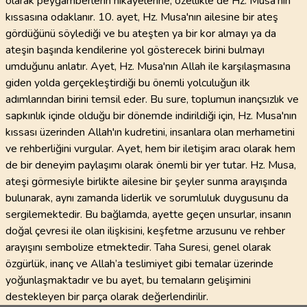
olarak peygamberlerin hikayelerine, özellikle de Hz. Musa'nın
kıssasına odaklanır. 10. ayet, Hz. Musa'nın ailesine bir ateş
gördüğünü söylediği ve bu ateşten ya bir kor almayı ya da
ateşin başında kendilerine yol gösterecek birini bulmayı
umduğunu anlatır. Ayet, Hz. Musa'nın Allah ile karşılaşmasına
giden yolda gerçekleştirdiği bu önemli yolculuğun ilk
adımlarından birini temsil eder. Bu sure, toplumun inançsızlık ve
sapkınlık içinde olduğu bir dönemde indirildiği için, Hz. Musa'nın
kıssası üzerinden Allah'ın kudretini, insanlara olan merhametini
ve rehberliğini vurgular. Ayet, hem bir iletişim aracı olarak hem
de bir deneyim paylaşımı olarak önemli bir yer tutar. Hz. Musa,
ateşi görmesiyle birlikte ailesine bir şeyler sunma arayışında
bulunarak, aynı zamanda liderlik ve sorumluluk duygusunu da
sergilemektedir. Bu bağlamda, ayette geçen unsurlar, insanın
doğal çevresi ile olan ilişkisini, keşfetme arzusunu ve rehber
arayışını sembolize etmektedir. Taha Suresi, genel olarak
özgürlük, inanç ve Allah’a teslimiyet gibi temalar üzerinde
yoğunlaşmaktadır ve bu ayet, bu temaların gelişimini
destekleyen bir parça olarak değerlendirilir.