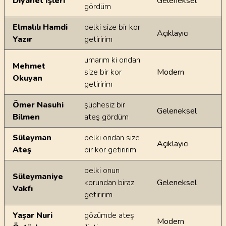
Diyanet İşleri
Geleneksel
gördüm
Elmalılı Hamdi
belki size bir kor
Açıklayıcı
Yazır
getiririm
umarım ki ondan
Mehmet
size bir kor
Modern
Okuyan
getiririm
Ömer Nasuhi
şüphesiz bir
Geleneksel
Bilmen
ateş gördüm
Süleyman
belki ondan size
Açıklayıcı
Ateş
bir kor getiririm
belki onun
Süleymaniye
korundan biraz
Geleneksel
Vakfı
getiririm
Yaşar Nuri
gözümde ateş
Modern