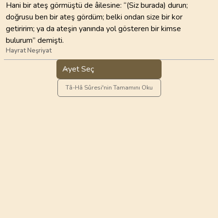
Hani bir ateş görmüştü de âilesine: “(Siz burada) durun;
doğrusu ben bir ateş gördüm; belki ondan size bir kor
getiririm; ya da ateşin yanında yol gösteren bir kimse
bulurum” demişti.
Hayrat Neşriyat
Ayet Seç
Tâ-Hâ Sûresi'nin Tamamını Oku