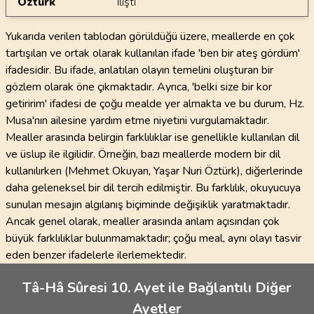
Öztürk
ilişti
Yukarıda verilen tablodan görüldüğü üzere, meallerde en çok
tartışılan ve ortak olarak kullanılan ifade 'ben bir ateş gördüm'
ifadesidir. Bu ifade, anlatılan olayın temelini oluşturan bir
gözlem olarak öne çıkmaktadır. Ayrıca, 'belki size bir kor
getiririm' ifadesi de çoğu mealde yer almakta ve bu durum, Hz.
Musa'nın ailesine yardım etme niyetini vurgulamaktadır.
Mealler arasında belirgin farklılıklar ise genellikle kullanılan dil
ve üslup ile ilgilidir. Örneğin, bazı meallerde modern bir dil
kullanılırken (Mehmet Okuyan, Yaşar Nuri Öztürk), diğerlerinde
daha geleneksel bir dil tercih edilmiştir. Bu farklılık, okuyucuya
sunulan mesajın algılanış biçiminde değişiklik yaratmaktadır.
Ancak genel olarak, mealler arasında anlam açısından çok
büyük farklılıklar bulunmamaktadır; çoğu meal, aynı olayı tasvir
eden benzer ifadelerle ilerlemektedir.
Tâ-Hâ Sûresi 10. Ayet ile Bağlantılı Diğer
Ayetler