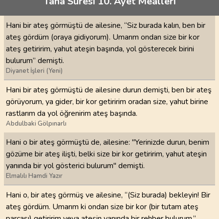
Taha Suresi 10. Ayet Meâlleri
Hani bir ateş görmüştü de ailesine, “Siz burada kalın, ben bir
ateş gördüm (oraya gidiyorum). Umarım ondan size bir kor
ateş getiririm, yahut ateşin başında, yol gösterecek birini
bulurum” demişti.
Diyanet İşleri (Yeni)
Hani bir ateş görmüştü de ailesine durun demişti, ben bir ateş
görüyorum, ya gider, bir kor getiririm oradan size, yahut birine
rastlarım da yol öğrenirim ateş başında.
Abdulbaki Gölpınarlı
Hani o bir ateş görmüştü de, ailesine: "Yerinizde durun, benim
gözüme bir ateş ilişti, belki size bir kor getiririm, yahut ateşin
yanında bir yol gösterici bulurum" demişti.
Elmalılı Hamdi Yazır
Hani o, bir ateş görmüş ve ailesine, “(Siz burada) bekleyin! Bir
ateş gördüm. Umarım ki ondan size bir kor (bir tutam ateş
parçası) getiririm veya ateşin yanında bir rehber bulurum.”