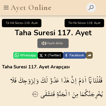
Ayet Online
Tâ-Hâ Sûresi 116. Ayet
Tâ-Hâ Sûresi 118. Ayet
Taha Suresi 117. Ayet
Ayeti dinle
Whatsapp
X (Twitter)
Facebook
Taha Suresi 117. Ayet Arapçası
فَقُلْنَا
يَٓا
اٰدَمُ
اِنَّ
هٰذَا
عَدُوٌّ
لَكَ
وَلِزَوْجِكَ
فَلَا
يُخْرِجَنَّكُمَا
مِنَ
الْجَنَّةِ
فَتَشْقٰى
١١٧