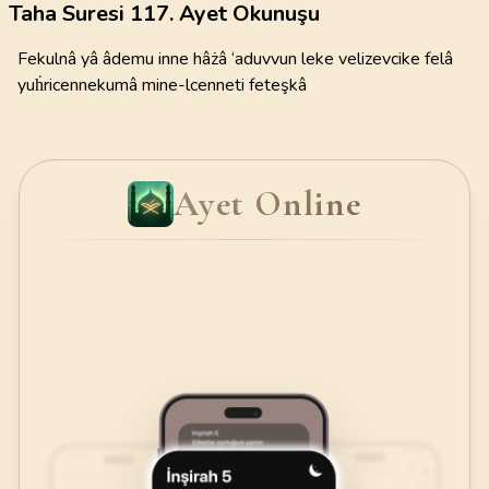
Taha Suresi 117. Ayet Okunuşu
Fekulnâ yâ âdemu inne hâżâ ‘aduvvun leke velizevcike felâ
yuḣricennekumâ mine-lcenneti feteşkâ
Ayet Online