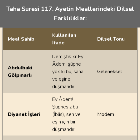
Taha Suresi 117. Ayetin Meallerindeki Dilsel
Farklılıklar:
Kullanılan
Meal Sahibi
Dilsel Tonu
İfade
Ayetin meallerindeki dilsel farklılıklar
Demiştik ki: Ey
Âdem, şüphe
Abdulbaki
yok ki bu, sana
Geleneksel
Gölpınarlı
ve eşine
düşmandır.
Ey Âdem!
Şüphesiz bu
Diyanet İşleri
(İblis), sen ve
Modern
eşin için bir
düşmandır.