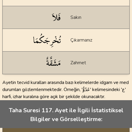
فَلاَ
Sakın
تُخْرِجَكُمَا
Çıkarmanız
مَشَقَّةٌ
Zahmet
Ayetin tecvid kuralları arasında bazı kelimelerde idgam ve med
durumları gözlemlenmektedir. Örneğin, 'عَدُوٌّ' kelimesindeki 'ع'
harfi, izhar kuralına göre açık bir şekilde okunacaktır.
Taha Suresi 117. Ayet ile İlgili İstatistiksel
Bilgiler ve Görselleştirme: