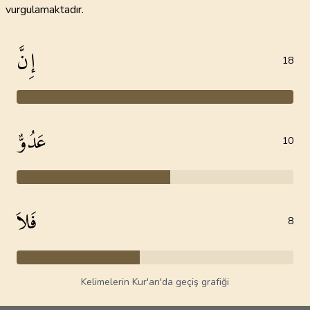
vurgulamaktadır.
إِنَّ
18
عَدُوٌّ
10
فَلاَ
8
Kelimelerin Kur'an'da geçiş grafiği