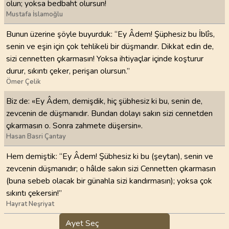
olun; yoksa bedbaht olursun!
Mustafa İslamoğlu
Bunun üzerine şöyle buyurduk: “Ey Âdem! Şüphesiz bu İblîs,
senin ve eşin için çok tehlikeli bir düşmandır. Dikkat edin de,
sizi cennetten çıkarmasın! Yoksa ihtiyaçlar içinde koşturur
durur, sıkıntı çeker, perişan olursun.”
Ömer Çelik
Biz de: «Ey Âdem, demişdik, hiç şübhesiz ki bu, senin de,
zevcenin de düşmanıdır. Bundan dolayı sakın sizi cennetden
çıkarmasın o. Sonra zahmete düşersin».
Hasan Basri Çantay
Hem demiştik: “Ey Âdem! Şübhesiz ki bu (şeytan), senin ve
zevcenin düşmanıdır; o hâlde sakın sizi Cennetten çıkarmasın
(buna sebeb olacak bir günahla sizi kandırmasın); yoksa çok
sıkıntı çekersin!”
Hayrat Neşriyat
Ayet Seç