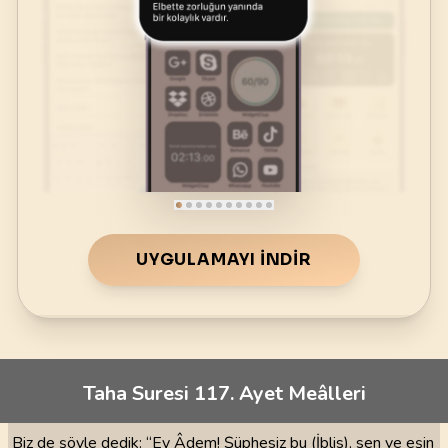
UYGULAMAYI İNDIR
Taha Suresi 117. Ayet Meâlleri
Biz de şöyle dedik: “Ey Âdem! Şüphesiz bu (İblis), sen ve eşin