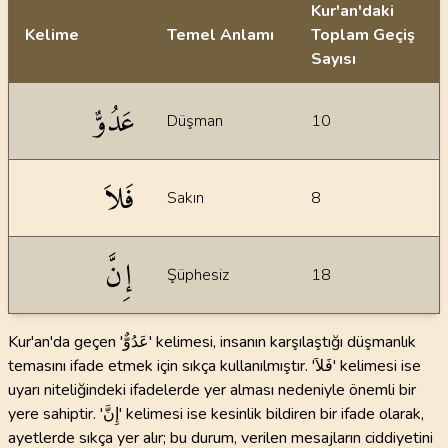
Kur'an'daki
Kelime
Temel Anlamı
Toplam Geçiş
Sayısı
İstatiksel bilgiler
عَدُوٌّ
Düşman
10
فَلاَ
Sakın
8
إِنَّ
Şüphesiz
18
Kur'an'da geçen 'عَدُوٌّ' kelimesi, insanın karşılaştığı düşmanlık
temasını ifade etmek için sıkça kullanılmıştır. 'فَلاَ' kelimesi ise
uyarı niteliğindeki ifadelerde yer alması nedeniyle önemli bir
yere sahiptir. 'إِنَّ' kelimesi ise kesinlik bildiren bir ifade olarak,
ayetlerde sıkça yer alır; bu durum, verilen mesajların ciddiyetini