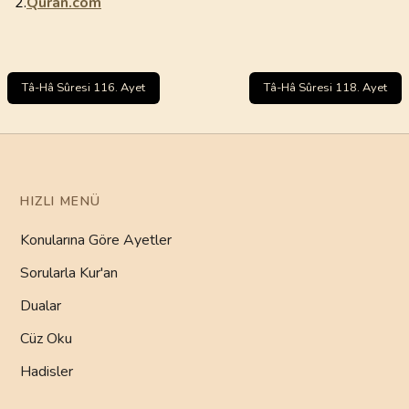
2.
Quran.com
Tâ-Hâ Sûresi 116. Ayet
Tâ-Hâ Sûresi 118. Ayet
HIZLI MENÜ
Konularına Göre Ayetler
Sorularla Kur'an
Dualar
Cüz Oku
Hadisler