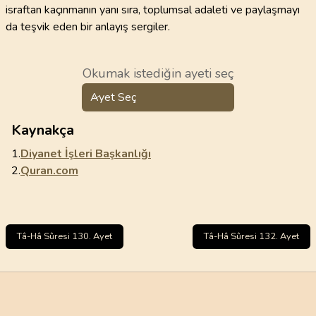
israftan kaçınmanın yanı sıra, toplumsal adaleti ve paylaşmayı
da teşvik eden bir anlayış sergiler.
Okumak istediğin ayeti seç
Ayet Seç
Kaynakça
1.
Diyanet İşleri Başkanlığı
2.
Quran.com
Tâ-Hâ Sûresi 130. Ayet
Tâ-Hâ Sûresi 132. Ayet