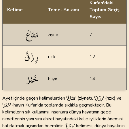
Kur'an'daki
Kelime
Temel Anlamı
Toplam Geçiş
Sayısı
İstatiksel bilgiler
مَتَاعُ
ziynet
7
رِزْقٌ
rızık
12
خَيْرٌ
hayır
14
Ayet içinde geçen kelimelerden 'مَتَاعُ' (ziynet), 'رِزْقٌ' (rızık) ve
'خَيْرٌ' (hayır) Kur'an'da toplamda sıklıkla geçmektedir. Bu
kelimelerin sık kullanımı, insanlara dünya hayatının geçici
nimetlerinin yanı sıra ahiret hayatındaki kalıcı iyiliklerin önemini
hatırlatmak açısından önemlidir. 'مَتَاعُ' kelimesi, dünya hayatının