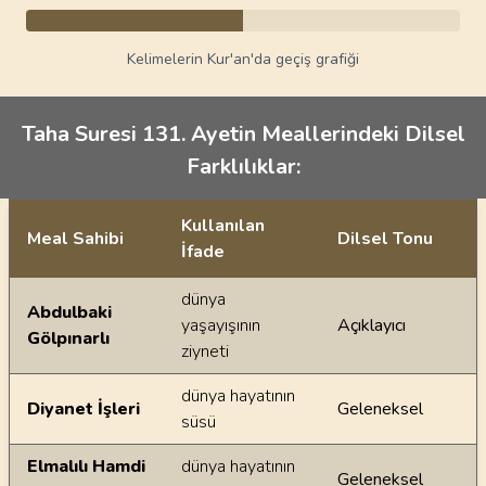
Kelimelerin Kur'an'da geçiş grafiği
Taha Suresi 131. Ayetin Meallerindeki Dilsel
Farklılıklar:
Kullanılan
Meal Sahibi
Dilsel Tonu
İfade
Ayetin meallerindeki dilsel farklılıklar
dünya
Abdulbaki
yaşayışının
Açıklayıcı
Gölpınarlı
ziyneti
dünya hayatının
Diyanet İşleri
Geleneksel
süsü
Elmalılı Hamdi
dünya hayatının
Geleneksel