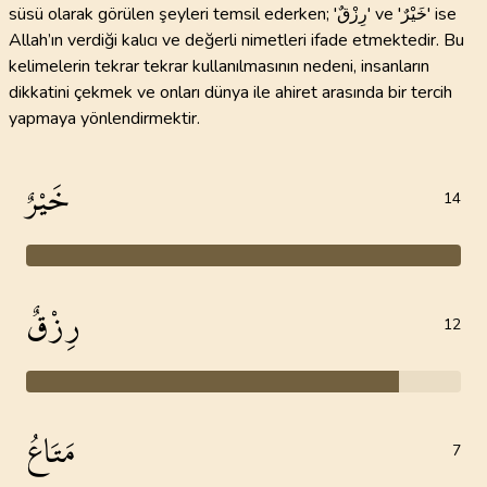
süsü olarak görülen şeyleri temsil ederken; 'رِزْقٌ' ve 'خَيْرٌ' ise
Allah’ın verdiği kalıcı ve değerli nimetleri ifade etmektedir. Bu
kelimelerin tekrar tekrar kullanılmasının nedeni, insanların
dikkatini çekmek ve onları dünya ile ahiret arasında bir tercih
yapmaya yönlendirmektir.
خَيْرٌ
14
رِزْقٌ
12
مَتَاعُ
7