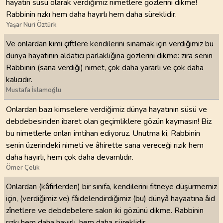
hayatın süsü olarak verdiğimiz nimetlere gözlerini dikme!
Rabbinin rızkı hem daha hayırlı hem daha süreklidir.
Yaşar Nuri Öztürk
Ve onlardan kimi çiftlere kendilerini sınamak için verdiğimiz bu
dünya hayatının aldatıcı parlaklığına gözlerini dikme: zira senin
Rabbinin (sana verdiği) nimet, çok daha yararlı ve çok daha
kalıcıdır.
Mustafa İslamoğlu
Onlardan bazı kimselere verdiğimiz dünya hayatının süsü ve
debdebesinden ibaret olan geçimliklere gözün kaymasın! Biz
bu nimetlerle onları imtihan ediyoruz. Unutma ki, Rabbinin
senin üzerindeki nimeti ve âhirette sana vereceği rızık hem
daha hayırlı, hem çok daha devamlıdır.
Ömer Çelik
Onlardan (kâfirlerden) bir sınıfa, kendilerini fitneye düşürmemiz
için, (verdiğimiz ve) fâidelendirdiğimiz (bu) dünyâ hayaatına âid
zînetlere ve debdebelere sakın iki gözünü dikme. Rabbinin
rızkı hem daha hayırlı, hem daha süreklidir.