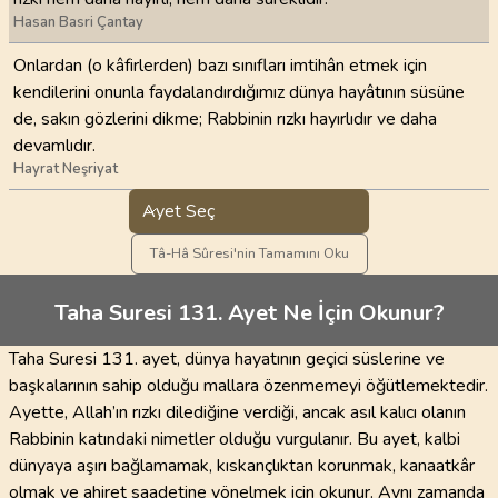
Hasan Basri Çantay
Onlardan (o kâfirlerden) bazı sınıfları imtihân etmek için
kendilerini onunla faydalandırdığımız dünya hayâtının süsüne
de, sakın gözlerini dikme; Rabbinin rızkı hayırlıdır ve daha
devamlıdır.
Hayrat Neşriyat
Ayet Seç
Tâ-Hâ Sûresi'nin Tamamını Oku
Taha Suresi 131. Ayet Ne İçin Okunur?
Taha Suresi 131. ayet, dünya hayatının geçici süslerine ve
başkalarının sahip olduğu mallara özenmemeyi öğütlemektedir.
Ayette, Allah’ın rızkı dilediğine verdiği, ancak asıl kalıcı olanın
Rabbinin katındaki nimetler olduğu vurgulanır. Bu ayet, kalbi
dünyaya aşırı bağlamamak, kıskançlıktan korunmak, kanaatkâr
olmak ve ahiret saadetine yönelmek için okunur. Aynı zamanda