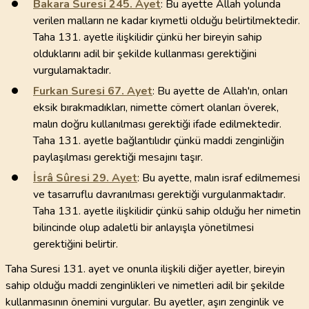
Bakara Suresi
245
. Ayet
: Bu ayette Allah yolunda
verilen malların ne kadar kıymetli olduğu belirtilmektedir.
Taha 131. ayetle ilişkilidir çünkü her bireyin sahip
olduklarını adil bir şekilde kullanması gerektiğini
vurgulamaktadır.
Furkan Suresi
67
. Ayet
: Bu ayette de Allah'ın, onları
eksik bırakmadıkları, nimette cömert olanları överek,
malın doğru kullanılması gerektiği ifade edilmektedir.
Taha 131. ayetle bağlantılıdır çünkü maddi zenginliğin
paylaşılması gerektiği mesajını taşır.
İsrâ Sûresi
29
. Ayet
: Bu ayette, malın israf edilmemesi
ve tasarruflu davranılması gerektiği vurgulanmaktadır.
Taha 131. ayetle ilişkilidir çünkü sahip olduğu her nimetin
bilincinde olup adaletli bir anlayışla yönetilmesi
gerektiğini belirtir.
Taha Suresi 131. ayet ve onunla ilişkili diğer ayetler, bireyin
sahip olduğu maddi zenginlikleri ve nimetleri adil bir şekilde
kullanmasının önemini vurgular. Bu ayetler, aşırı zenginlik ve