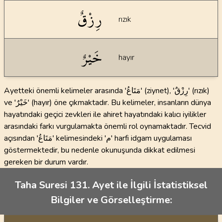
رِزْقٌ
rızık
خَيْرٌ
hayır
Ayetteki önemli kelimeler arasında 'مَتَاعُ' (ziynet), 'رِزْقٌ' (rızık)
ve 'خَيْرٌ' (hayır) öne çıkmaktadır. Bu kelimeler, insanların dünya
hayatındaki geçici zevkleri ile ahiret hayatındaki kalıcı iyilikler
arasındaki farkı vurgulamakta önemli rol oynamaktadır. Tecvid
açısından 'مَتَاعُ' kelimesindeki 'م' harfi idgam uygulaması
göstermektedir, bu nedenle okunuşunda dikkat edilmesi
gereken bir durum vardır.
Taha Suresi 131. Ayet ile İlgili İstatistiksel
Bilgiler ve Görselleştirme: