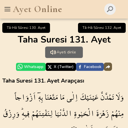
Ayet Online
Tâ-Hâ Sûresi 130. Ayet
Tâ-Hâ Sûresi 132. Ayet
Taha Suresi 131. Ayet
Ayeti dinle
Whatsapp
X (Twitter)
Facebook
Taha Suresi 131. Ayet Arapçası
وَلَا
تَمُدَّنَّ
عَيْنَيْكَ
اِلٰى
مَا
مَتَّعْنَا
بِه۪ٓ
اَزْوَاجاً
مِنْهُمْ
زَهْرَةَ
الْحَيٰوةِ
الدُّنْيَا
لِنَفْتِنَهُمْ
ف۪يهِۜ
وَرِزْقُ