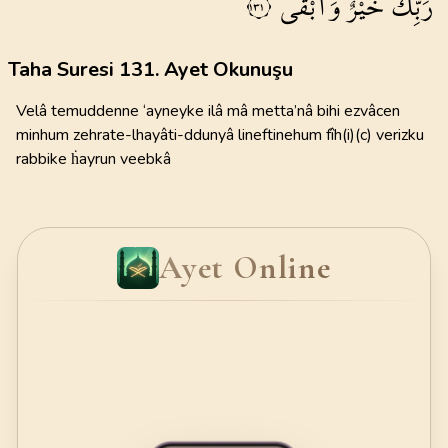
رَبِّكَ
خَيْرٌ
وَاَبْقٰى
١٣١
Taha Suresi 131. Ayet Okunuşu
Velâ temuddenne ‘ayneyke ilâ mâ metta’nâ bihi ezvâcen
minhum zehrate-lhayâti-ddunyâ lineftinehum fîh(i)(c) verizku
rabbike ḣayrun veebkâ
Ayet Online