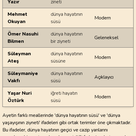
Yazır
zineti
Mehmet
dünya hayatının
Modern
Okuyan
süsü
Ömer Nasuhi
dünya hayatının
Geleneksel
Bilmen
bir ziyneti
Süleyman
dünya hayatının
Modern
Ateş
süsüne
Süleymaniye
dünya hayatının
Açıklayıcı
Vakfı
süsü
Yaşar Nuri
iğreti hayatın
Modern
Öztürk
süsü
Ayetin farklı meallerinde 'dünya hayatının süsü' ve 'dünya
yaşayışının ziyneti' ifadeleri gibi ortak terimler öne çıkmaktadır.
Bu ifadeler, dünya hayatının geçici ve cazip yanlarını