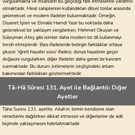
vurgulamakta ve insanların bu geçiciliği fark etmelerine yardımcı
olmaktadır. Meal sahiplerinin kullandıkları dilsel tonlar arasında
geleneksel ve modern ifadeler bulunmaktadır. Örneğin,
Diyanet İşleri ve Elmalılı Hamdi Yazır bu noktada daha
geleneksel bir yaklaşım sergilerken, Mehmet Okuyan ve
Süleyman Ateş gibi isimler daha modern bir dil kullanmayı
tercih etmişlerdir. Bazı ifadelerde belirgin farklılıklar ortaya
çıkıyor; 'iğreti hayatın süsü' ifadesi, dünya hayatının geçici
doğasını vurgularken, diğer ifadeler daha genel bir kavram
sunmaktadır. Bu durum, kelimelerin seçilişindeki anlam
bakımından farklılıkları göstermektedir.
Tâ-Hâ Sûresi 131. Ayet ile Bağlantılı Diğer
Ayetler
Taha Suresi 131. ayette, Allah’ın, birinin kendisine olan
nimetlerini dağıtırken dikkat etmesini ve diğerlerine de adil
biçimde yaklaşmasını hatırlatmaktadır.