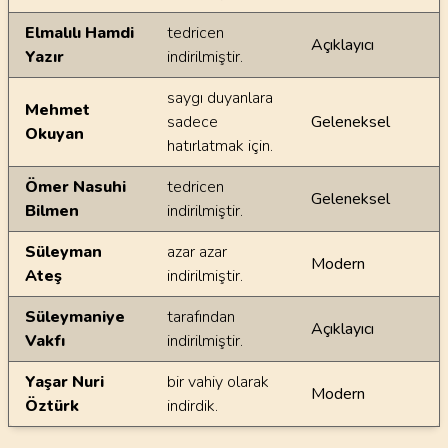
Elmalılı Hamdi
tedricen
Açıklayıcı
Yazır
indirilmiştir.
saygı duyanlara
Mehmet
sadece
Geleneksel
Okuyan
hatırlatmak için.
Ömer Nasuhi
tedricen
Geleneksel
Bilmen
indirilmiştir.
Süleyman
azar azar
Modern
Ateş
indirilmiştir.
Süleymaniye
tarafından
Açıklayıcı
Vakfı
indirilmiştir.
Yaşar Nuri
bir vahiy olarak
Modern
Öztürk
indirdik.