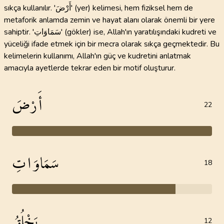
sıkça kullanılır. 'أَرْضَ' (yer) kelimesi, hem fiziksel hem de
metaforik anlamda zemin ve hayat alanı olarak önemli bir yere
sahiptir. 'سَمَاوَاتِ' (gökler) ise, Allah'ın yaratılışındaki kudreti ve
yüceliği ifade etmek için bir mecra olarak sıkça geçmektedir. Bu
kelimelerin kullanımı, Allah'ın güç ve kudretini anlatmak
amacıyla ayetlerde tekrar eden bir motif oluşturur.
أَرْضَ
22
سَمَاوَاتِ
18
يَخْلُقُ
12