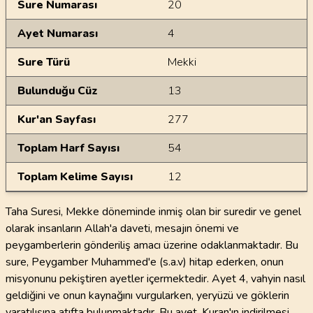
Sure Numarası
20
Ayet Numarası
4
Sure Türü
Mekki
Bulunduğu Cüz
13
Kur'an Sayfası
277
Toplam Harf Sayısı
54
Toplam Kelime Sayısı
12
Taha Suresi, Mekke döneminde inmiş olan bir suredir ve genel
olarak insanların Allah'a daveti, mesajın önemi ve
peygamberlerin gönderiliş amacı üzerine odaklanmaktadır. Bu
sure, Peygamber Muhammed'e (s.a.v) hitap ederken, onun
misyonunu pekiştiren ayetler içermektedir. Ayet 4, vahyin nasıl
geldiğini ve onun kaynağını vurgularken, yeryüzü ve göklerin
yaratılışına atıfta bulunmaktadır. Bu ayet, Kuran'ın indirilmesi