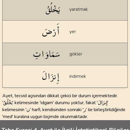
Dil bilgisi açıklamaları
يَخْلُقُ
yaratmak
أَرْضَ
yer
سَمَاوَاتِ
gökler
إِنزَالَ
indirmek
Ayet, tecvid açısından dikkat çekici bir durum içermektedir.
'يَخْلُقُ' kelimesinde 'idgam' durumu yoktur, fakat 'إِنزَالَ'
kelimesinin 'ن' harfi, kendisinden sonraki 'ز' ile birleştirildiğinde
'med' kuralına uygun biçimde okunmaktadır.