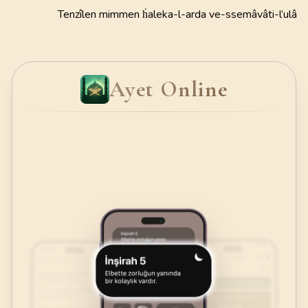
Tenzîlen mimmen ḣaleka-l-arda ve-ssemâvâti-l’ulâ
Ayet Online