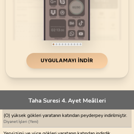
UYGULAMAYI İNDIR
Taha Suresi 4. Ayet Meâlleri
(O) yüksek gökleri yaratanın katından peyderpey indirilmiştir.
Diyanet İşleri (Yeni)
Yeryüzünü ve yüce gökleri yaratanın katından indirdik.