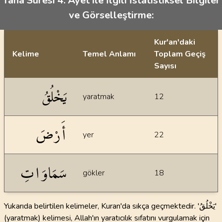
Taha Suresi 4. Ayet ile İlgili İstatistiksel Bilgiler
ve Görselleştirme:
Kur'an'daki
Kelime
Temel Anlamı
Toplam Geçiş
Sayısı
İstatiksel bilgiler
يَخْلُقُ
yaratmak
12
أَرْضَ
yer
22
سَمَاوَاتِ
gökler
18
Yukarıda belirtilen kelimeler, Kuran'da sıkça geçmektedir. 'يَخْلُقُ'
(yaratmak) kelimesi, Allah'ın yaratıcılık sıfatını vurgulamak için