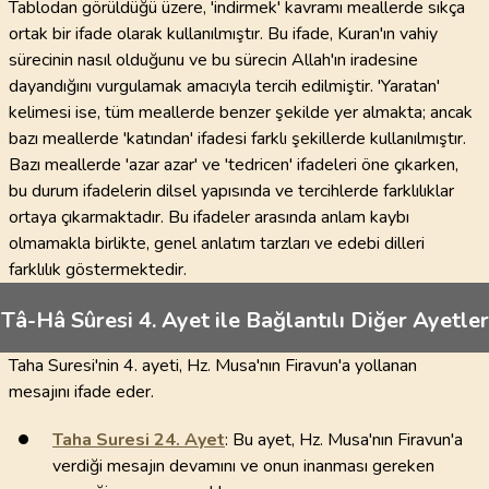
Tablodan görüldüğü üzere, 'indirmek' kavramı meallerde sıkça
ortak bir ifade olarak kullanılmıştır. Bu ifade, Kuran'ın vahiy
sürecinin nasıl olduğunu ve bu sürecin Allah'ın iradesine
dayandığını vurgulamak amacıyla tercih edilmiştir. 'Yaratan'
kelimesi ise, tüm meallerde benzer şekilde yer almakta; ancak
bazı meallerde 'katından' ifadesi farklı şekillerde kullanılmıştır.
Bazı meallerde 'azar azar' ve 'tedricen' ifadeleri öne çıkarken,
bu durum ifadelerin dilsel yapısında ve tercihlerde farklılıklar
ortaya çıkarmaktadır. Bu ifadeler arasında anlam kaybı
olmamakla birlikte, genel anlatım tarzları ve edebi dilleri
farklılık göstermektedir.
Tâ-Hâ Sûresi 4. Ayet ile Bağlantılı Diğer Ayetler
Taha Suresi'nin 4. ayeti, Hz. Musa'nın Firavun'a yollanan
mesajını ifade eder.
Taha Suresi
24
. Ayet
: Bu ayet, Hz. Musa'nın Firavun'a
verdiği mesajın devamını ve onun inanması gereken