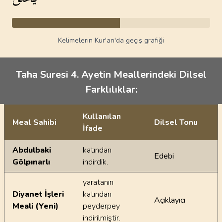
Kelimelerin Kur'an'da geçiş grafiği
Taha Suresi 4. Ayetin Meallerindeki Dilsel
Farklılıklar:
Kullanılan
Meal Sahibi
Dilsel Tonu
İfade
Ayetin meallerindeki dilsel farklılıklar
Abdulbaki
katından
Edebi
Gölpınarlı
indirdik.
yaratanın
Diyanet İşleri
katından
Açıklayıcı
Meali (Yeni)
peyderpey
indirilmiştir.