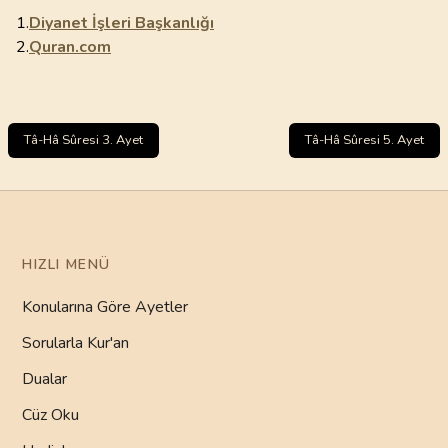
1.
Diyanet İşleri Başkanlığı
2.
Quran.com
Tâ-Hâ Sûresi 3. Ayet
Tâ-Hâ Sûresi 5. Ayet
HIZLI MENÜ
Konularına Göre Ayetler
Sorularla Kur'an
Dualar
Cüz Oku