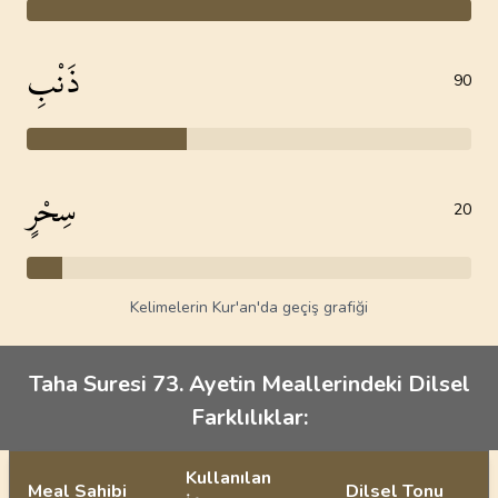
ذَنْبِ
90
سِحْرٍ
20
Kelimelerin Kur'an'da geçiş grafiği
Taha Suresi 73. Ayetin Meallerindeki Dilsel
Farklılıklar:
Kullanılan
Meal Sahibi
Dilsel Tonu