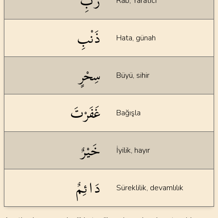
رَبِّ
Rab, Yaratıcı
ذَنْبِ
Hata, günah
سِحْرٍ
Büyü, sihir
غَفَرْتَ
Bağışla
خَيْرٌ
İyilik, hayır
دَائِمٌ
Süreklilik, devamlılık