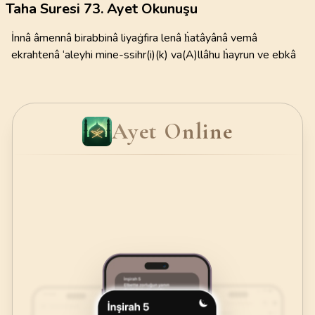
Taha Suresi 73. Ayet Okunuşu
İnnâ âmennâ birabbinâ liyaġfira lenâ ḣatâyânâ vemâ
ekrahtenâ ‘aleyhi mine-ssihr(i)(k) va(A)llâhu ḣayrun ve ebkâ
Ayet Online