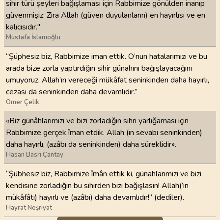
sihir türü şeyleri bağışlaması için Rabbimize gönülden inanıp
güvenmişiz: Zira Allah (güven duyulanların) en hayırlısı ve en
kalıcısıdır."
Mustafa İslamoğlu
“Şüphesiz biz, Rabbimize iman ettik. O’nun hatalarımızı ve bu
arada bize zorla yaptırdığın sihir günahını bağışlayacağını
umuyoruz. Allah’ın vereceği mükâfat seninkinden daha hayırlı,
cezası da seninkinden daha devamlıdır.”
Ömer Çelik
«Biz günâhlarımızı ve bizi zorladığın sihri yarlığaması için
Rabbimize gerçek îman etdik. Allah (ın sevabı seninkinden)
daha hayırlı, (azâbı da seninkinden) daha süreklidir».
Hasan Basri Çantay
“Şübhesiz biz, Rabbimize îmân ettik ki, günahlarımızı ve bizi
kendisine zorladığın bu sihirden bizi bağışlasın! Allah(’ın
mükâfâtı) hayırlı ve (azâbı) daha devamlıdır!” (dediler).
Hayrat Neşriyat