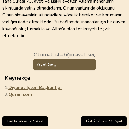
Taha Suresi 73. ayeti ve ilişkili ayetler, Allah'a inananların
sıkıntılarda yalnız olmadıklarını, O'nun yanlarında olduğunu,
O'nun himayesinin altındakilere yönelik bereket ve korumanın
varlığını ifade etmektedir. Bu bağlamda, inananlar için bir güven
kaynağı oluşturmakta ve Allah'a olan teslimiyeti teşvik
etmektedir.
Okumak istediğin ayeti seç
Ayet Seç
Kaynakça
1.
Diyanet İşleri Başkanlığı
2.
Quran.com
Tâ-Hâ Sûresi 72. Ayet
Tâ-Hâ Sûresi 74. Ayet