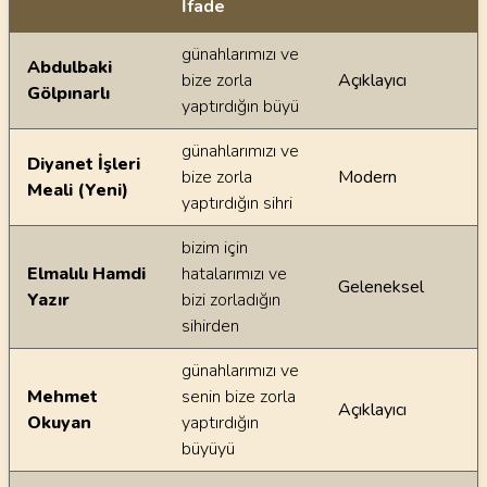
İfade
Ayetin meallerindeki dilsel farklılıklar
günahlarımızı ve
Abdulbaki
bize zorla
Açıklayıcı
Gölpınarlı
yaptırdığın büyü
günahlarımızı ve
Diyanet İşleri
bize zorla
Modern
Meali (Yeni)
yaptırdığın sihri
bizim için
Elmalılı Hamdi
hatalarımızı ve
Geleneksel
Yazır
bizi zorladığın
sihirden
günahlarımızı ve
Mehmet
senin bize zorla
Açıklayıcı
Okuyan
yaptırdığın
büyüyü