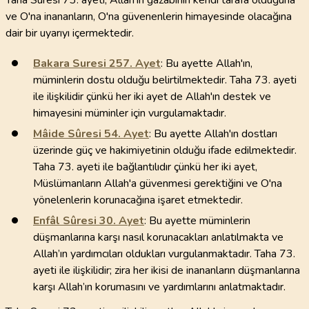
Taha Suresi 73. ayeti, Allah'ın gazabının kendi tarafa olduğuna
ve O'na inananların, O'na güvenenlerin himayesinde olacağına
dair bir uyarıyı içermektedir.
Bakara Suresi
257
. Ayet
: Bu ayette Allah'ın,
müminlerin dostu olduğu belirtilmektedir. Taha 73. ayeti
ile ilişkilidir çünkü her iki ayet de Allah'ın destek ve
himayesini müminler için vurgulamaktadır.
Mâide Sûresi
54
. Ayet
: Bu ayette Allah'ın dostları
üzerinde güç ve hakimiyetinin olduğu ifade edilmektedir.
Taha 73. ayeti ile bağlantılıdır çünkü her iki ayet,
Müslümanların Allah'a güvenmesi gerektiğini ve O'na
yönelenlerin korunacağına işaret etmektedir.
Enfâl Sûresi
30
. Ayet
: Bu ayette müminlerin
düşmanlarına karşı nasıl korunacakları anlatılmakta ve
Allah’ın yardımcıları oldukları vurgulanmaktadır. Taha 73.
ayeti ile ilişkilidir; zira her ikisi de inananların düşmanlarına
karşı Allah’ın korumasını ve yardımlarını anlatmaktadır.