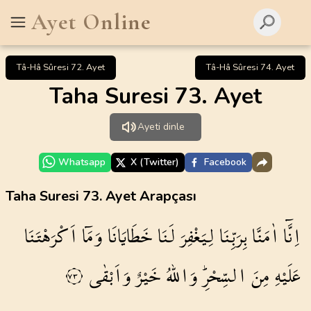
Ayet Online
Tâ-Hâ Sûresi 72. Ayet
Tâ-Hâ Sûresi 74. Ayet
Taha Suresi 73. Ayet
Ayeti dinle
Whatsapp
X (Twitter)
Facebook
Taha Suresi 73. Ayet Arapçası
اِنَّٓا
اٰمَنَّا
بِرَبِّنَا
لِيَغْفِرَ
لَنَا
خَطَايَانَا
وَمَٓا
اَكْرَهْتَنَا
عَلَيْهِ
مِنَ
السِّحْرِۜ
وَاللّٰهُ
خَيْرٌ
وَاَبْقٰى
٧٣