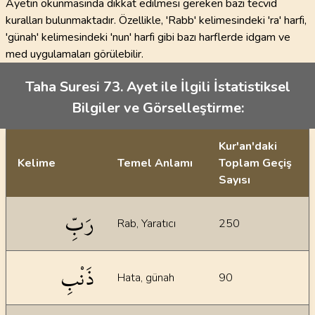
Ayetin okunmasında dikkat edilmesi gereken bazı tecvid
kuralları bulunmaktadır. Özellikle, 'Rabb' kelimesindeki 'ra' harfi,
'günah' kelimesindeki 'nun' harfi gibi bazı harflerde idgam ve
med uygulamaları görülebilir.
Taha Suresi 73. Ayet ile İlgili İstatistiksel
Bilgiler ve Görselleştirme:
Kur'an'daki
Kelime
Temel Anlamı
Toplam Geçiş
Sayısı
İstatiksel bilgiler
رَبِّ
Rab, Yaratıcı
250
ذَنْبِ
Hata, günah
90