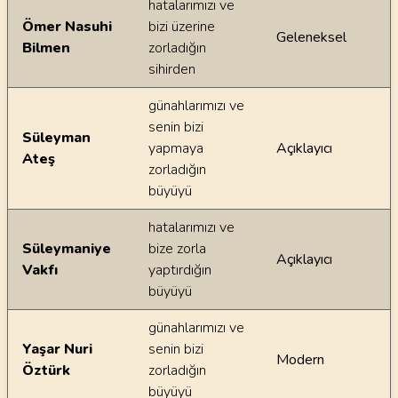
hatalarımızı ve
Ömer Nasuhi
bizi üzerine
Geleneksel
Bilmen
zorladığın
sihirden
günahlarımızı ve
senin bizi
Süleyman
yapmaya
Açıklayıcı
Ateş
zorladığın
büyüyü
hatalarımızı ve
Süleymaniye
bize zorla
Açıklayıcı
Vakfı
yaptırdığın
büyüyü
günahlarımızı ve
Yaşar Nuri
senin bizi
Modern
Öztürk
zorladığın
büyüyü