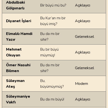
Ayetin meallerindeki dilsel farklılıklar
Abdulbaki
Bir büyü mü bu?
Açıklayıcı
Gölpınarlı
Bu Kur’an mı bir
Diyanet İşleri
Açıklayıcı
büyü imiş?
Elmalılı Hamdi
Bu da mı bir
Geleneksel
Yazır
sihir?
Mehmet
Bu bir büyü
Açıklayıcı
Okuyan
müymüş!
Ömer Nasuhi
Bu da mı bir
Geleneksel
Bilmen
sihir?
Süleyman
Bu,
Modern
Ateş
büyümüymüş?
Süleymaniye
Bu da mı büyü!
Açıklayıcı
Vakfı