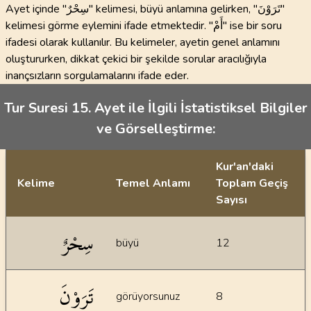
Ayet içinde "سِحْرٌ" kelimesi, büyü anlamına gelirken, "تَرَوْنَ"
kelimesi görme eylemini ifade etmektedir. "أَمْ" ise bir soru
ifadesi olarak kullanılır. Bu kelimeler, ayetin genel anlamını
oluştururken, dikkat çekici bir şekilde sorular aracılığıyla
inançsızların sorgulamalarını ifade eder.
Tur Suresi 15. Ayet ile İlgili İstatistiksel Bilgiler
ve Görselleştirme:
Kur'an'daki
Kelime
Temel Anlamı
Toplam Geçiş
Sayısı
İstatiksel bilgiler
سِحْرٌ
büyü
12
تَرَوْنَ
görüyorsunuz
8