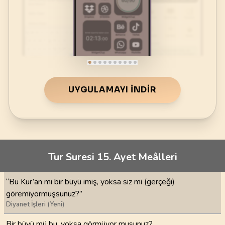
UYGULAMAYI İNDIR
Tur Suresi 15. Ayet Meâlleri
“Bu Kur’an mı bir büyü imiş, yoksa siz mi (gerçeği)
göremiyormuşsunuz?”
Diyanet İşleri (Yeni)
Bir büyü mü bu, yoksa görmüyor musunuz?