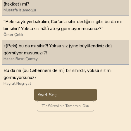
(hakikat) mi?
Mustafa İslamoğlu
“Peki söyleyin bakalım, Kur’an’a sihir dediğiniz gibi, bu da mı
bir sihir? Yoksa siz hâlâ ateşi görmüyor musunuz?”
Ömer Çelik
«(Peki) bu da mı sihir?! Yoksa siz (yine büyülendiniz de)
görmüyor musunuz»?!
Hasan Basri Çantay
Bu da mı (bu Cehennem de mi) bir sihirdir, yoksa siz mi
görmüyorsunuz?
Hayrat Neşriyat
Ayet Seç
Tûr Sûresi'nin Tamamını Oku