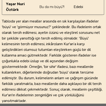
Yaşar Nuri
Bu da mı büyü?!
Edebi
Öztürk
Tabloda yer alan mealler arasında en sık karşılaşılan ifadeler
'büyü' ve 'görmüyor musunuz?' şeklindedir. Bu ifadelerin ortak
olarak tercih edilmesi, ayetin özünü ve eleştirel sorusunu net
bir şekilde yansıttığı için tercih edilmiş olmalıdır. 'Büyü'
kelimesinin tercih edilmesi, inkârcıların Kur'an’a karşı
geliştirdikleri olumsuz tutumları eleştirirken güçlü bir dil
kullanma amacı gütmektedir. Farklılık gösteren ifadeler ise
çoğunlukla edebi üslup ve dil açısından değişim
göstermektedir. Örneğin, 'bir sihir' ifadesi, bazı meallerde
kullanılırken, diğerlerinde doğrudan 'büyü' olarak tercüme
edilmiştir. Bu durum, kelimelerin anlam ve çağrışım gücünde
farklılık yaratmakta, bazı meallerde daha açıklayıcı bir dil tercih
edilmesi dikkat çekmektedir. Sonuç olarak, meallerin çeşitliliği,
Kur'an'ın ifadelerinin zenginliğini ve çok yönlülüğünü
yansıtmaktadır.