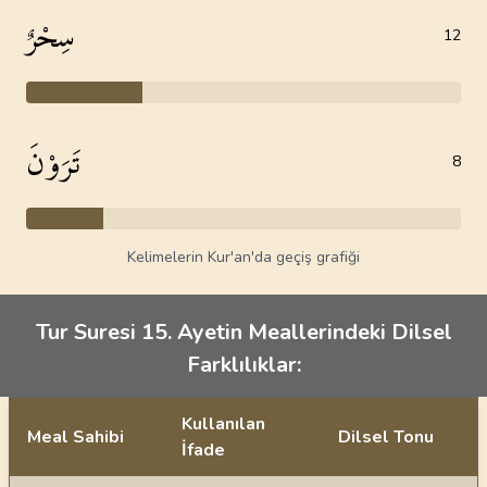
سِحْرٌ
12
تَرَوْنَ
8
Kelimelerin Kur'an'da geçiş grafiği
Tur Suresi 15. Ayetin Meallerindeki Dilsel
Farklılıklar:
Kullanılan
Meal Sahibi
Dilsel Tonu
İfade