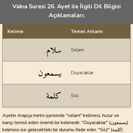
Vakıa Suresi 26. Ayet ile İlgili Dil Bilgisi
Açıklamaları:
Kelime
Temel Anlamı
Dil bilgisi açıklamaları
سلام
Selam
يسمعون
Duyacaklar
كلمة
Söz
Ayetin Arapça metni içerisinde "selam" kelimesi, huzur ve
barışı temsil eden önemli bir kelimedir. "Duyacaklar" (يسمعون)
kelimesi ise gelecekteki bir durumu ifade eder. "Söz" (كلمة)