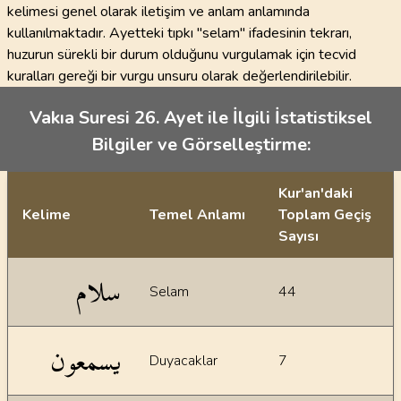
kelimesi genel olarak iletişim ve anlam anlamında
kullanılmaktadır. Ayetteki tıpkı "selam" ifadesinin tekrarı,
huzurun sürekli bir durum olduğunu vurgulamak için tecvid
kuralları gereği bir vurgu unsuru olarak değerlendirilebilir.
Vakıa Suresi 26. Ayet ile İlgili İstatistiksel
Bilgiler ve Görselleştirme:
Kur'an'daki
Kelime
Temel Anlamı
Toplam Geçiş
Sayısı
İstatiksel bilgiler
سلام
Selam
44
يسمعون
Duyacaklar
7