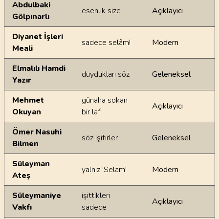
Ayetin meallerindeki dilsel farklılıklar
Abdulbaki
esenlik size
Açıklayıcı
Gölpınarlı
Diyanet İşleri
sadece selâm!
Modern
Meali
Elmalılı Hamdi
duydukları söz
Geleneksel
Yazır
Mehmet
günaha sokan
Açıklayıcı
Okuyan
bir laf
Ömer Nasuhi
söz işitirler
Geleneksel
Bilmen
Süleyman
yalnız 'Selam'
Modern
Ateş
Süleymaniye
işittikleri
Açıklayıcı
Vakfı
sadece