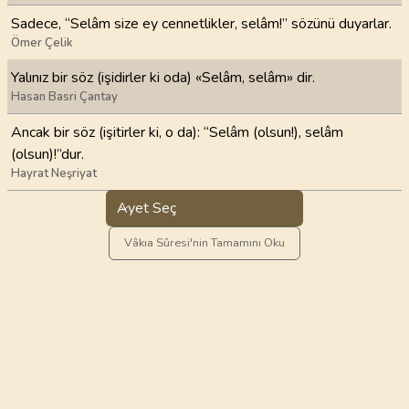
Sadece, “Selâm size ey cennetlikler, selâm!” sözünü duyar­lar.
Ömer Çelik
Yalınız bir söz (işidirler ki oda) «Selâm, selâm» dir.
Hasan Basri Çantay
Ancak bir söz (işitirler ki, o da): “Selâm (olsun!), selâm
(olsun)!”dur.
Hayrat Neşriyat
Ayet Seç
Vâkıa Sûresi'nin Tamamını Oku