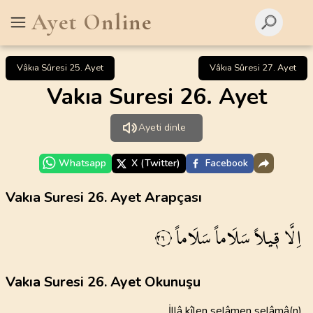
Ayet Online
Vâkıa Sûresi 25. Ayet
Vâkıa Sûresi 27. Ayet
Vakıa Suresi 26. Ayet
Ayeti dinle
Whatsapp
X (Twitter)
Facebook
Vakıa Suresi 26. Ayet Arapçası
اِلَّا
ق۪يلاً
سَلَاماً
سَلَاماً
٢٦
Vakıa Suresi 26. Ayet Okunuşu
İllâ kîlen selâmen selâmâ(n)