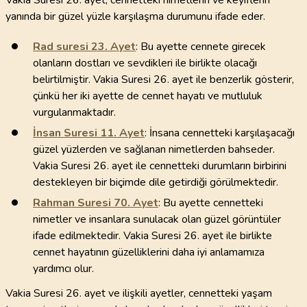
Vakia Suresi 26. ayet, cennetteki nimetlerin ve keyiflerin
yanında bir güzel yüzle karşılaşma durumunu ifade eder.
Rad suresi
23
. Ayet
: Bu ayette cennete girecek
olanların dostları ve sevdikleri ile birlikte olacağı
belirtilmiştir. Vakia Suresi 26. ayet ile benzerlik gösterir,
çünkü her iki ayette de cennet hayatı ve mutluluk
vurgulanmaktadır.
İnsan Suresi
11
. Ayet
: İnsana cennetteki karşılaşacağı
güzel yüzlerden ve sağlanan nimetlerden bahseder.
Vakia Suresi 26. ayet ile cennetteki durumların birbirini
destekleyen bir biçimde dile getirdiği görülmektedir.
Rahman Suresi
70
. Ayet
: Bu ayette cennetteki
nimetler ve insanlara sunulacak olan güzel görüntüler
ifade edilmektedir. Vakia Suresi 26. ayet ile birlikte
cennet hayatının güzelliklerini daha iyi anlamamıza
yardımcı olur.
Vakia Suresi 26. ayet ve ilişkili ayetler, cennetteki yaşam