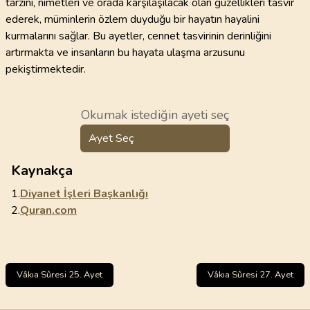
tarzını, nimetleri ve orada karşılaşılacak olan güzellikleri tasvir
ederek, müminlerin özlem duyduğu bir hayatın hayalini
kurmalarını sağlar. Bu ayetler, cennet tasvirinin derinliğini
artırmakta ve insanların bu hayata ulaşma arzusunu
pekiştirmektedir.
Okumak istediğin ayeti seç
Ayet Seç
Kaynakça
1.
Diyanet İşleri Başkanlığı
2.
Quran.com
Vâkıa Sûresi 25. Ayet
Vâkıa Sûresi 27. Ayet