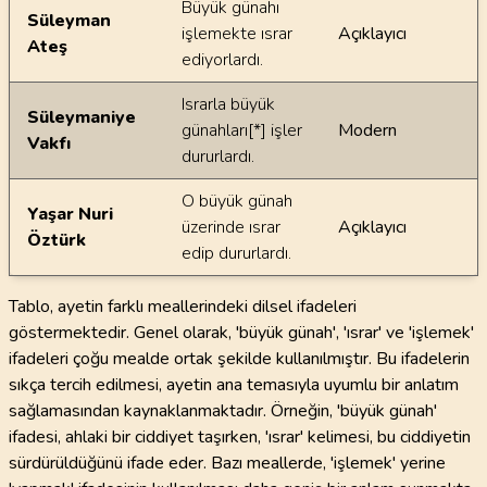
Büyük günahı
Süleyman
işlemekte ısrar
Açıklayıcı
Ateş
ediyorlardı.
Israrla büyük
Süleymaniye
günahları[*] işler
Modern
Vakfı
dururlardı.
O büyük günah
Yaşar Nuri
üzerinde ısrar
Açıklayıcı
Öztürk
edip dururlardı.
Tablo, ayetin farklı meallerindeki dilsel ifadeleri
göstermektedir. Genel olarak, 'büyük günah', 'ısrar' ve 'işlemek'
ifadeleri çoğu mealde ortak şekilde kullanılmıştır. Bu ifadelerin
sıkça tercih edilmesi, ayetin ana temasıyla uyumlu bir anlatım
sağlamasından kaynaklanmaktadır. Örneğin, 'büyük günah'
ifadesi, ahlaki bir ciddiyet taşırken, 'ısrar' kelimesi, bu ciddiyetin
sürdürüldüğünü ifade eder. Bazı meallerde, 'işlemek' yerine