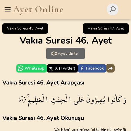
Ayet Online
Vâkıa Sûresi 45. Ayet
Vâkıa Sûresi 47. Ayet
Vakıa Suresi 46. Ayet
Ayeti dinle
Whatsapp
X (Twitter)
Facebook
Vakıa Suresi 46. Ayet Arapçası
وَكَانُوا
يُصِرُّونَ
عَلَى
الْحِنْثِ
الْعَظ۪يمِۚ
٤٦
Vakıa Suresi 46. Ayet Okunuşu
Ve kânû yusirrûne ‘alâ-lhinśi-l’azîm(i)