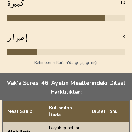
كبيرة
10
إصرار
3
Kelimelerin Kur'an'da geçiş grafiği
Vak'a Suresi 46. Ayetin Meallerindeki Dilsel
Farklılıklar:
Kullanılan
Meal Sahibi
Dilsel Tonu
İfade
Ayetin meallerindeki dilsel farklılıklar
büyük günahları
Abdulbaki