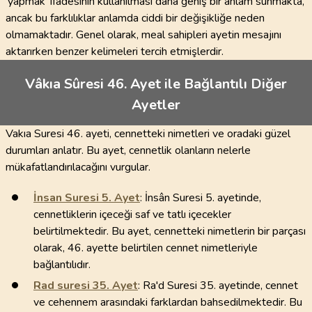
'yapmak' ifadesinin kullanılması daha geniş bir anlam sunmakta,
ancak bu farklılıklar anlamda ciddi bir değişikliğe neden
olmamaktadır. Genel olarak, meal sahipleri ayetin mesajını
aktarırken benzer kelimeleri tercih etmişlerdir.
Vâkıa Sûresi 46. Ayet ile Bağlantılı Diğer
Ayetler
Vakıa Suresi 46. ayeti, cennetteki nimetleri ve oradaki güzel
durumları anlatır. Bu ayet, cennetlik olanların nelerle
mükafatlandırılacağını vurgular.
İnsan Suresi
5
. Ayet
: İnsân Suresi 5. ayetinde,
cennetliklerin içeceği saf ve tatlı içecekler
belirtilmektedir. Bu ayet, cennetteki nimetlerin bir parçası
olarak, 46. ayette belirtilen cennet nimetleriyle
bağlantılıdır.
Rad suresi
35
. Ayet
: Ra'd Suresi 35. ayetinde, cennet
ve cehennem arasındaki farklardan bahsedilmektedir. Bu