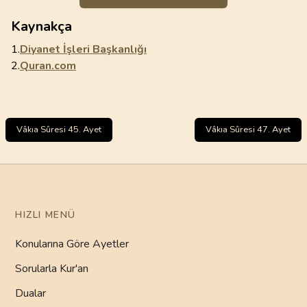
Kaynakça
1.
Diyanet İşleri Başkanlığı
2.
Quran.com
Vâkıa Sûresi 45. Ayet
Vâkıa Sûresi 47. Ayet
HIZLI MENÜ
Konularına Göre Ayetler
Sorularla Kur'an
Dualar