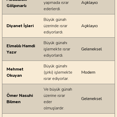
yapmada ısrar
Açıklayıcı
Gölpınarlı
ederlerdi.
Büyük günah
Diyanet İşleri
üzerinde ısrar
Açıklayıcı
ediyorlardı.
Büyük günahı
Elmalılı Hamdi
işlemekte ısrar
Geleneksel
Yazır
ediyorlardı.
Büyük günahı
Mehmet
(şirki) işlemekte
Modern
Okuyan
ısrar ediyorlar.
Ve büyük günah
Ömer Nasuhi
üzerine ısrar
Geleneksel
Bilmen
eder
olmuşlardır.