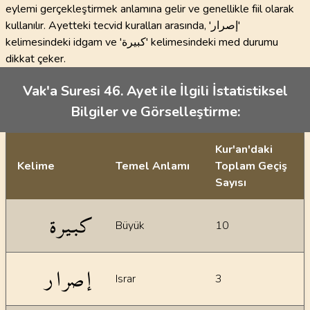
eylemi gerçekleştirmek anlamına gelir ve genellikle fiil olarak
kullanılır. Ayetteki tecvid kuralları arasında, 'إصرار'
kelimesindeki idgam ve 'كبيرة' kelimesindeki med durumu
dikkat çeker.
Vak'a Suresi 46. Ayet ile İlgili İstatistiksel
Bilgiler ve Görselleştirme:
Kur'an'daki
Kelime
Temel Anlamı
Toplam Geçiş
Sayısı
İstatiksel bilgiler
كبيرة
Büyük
10
إصرار
Israr
3