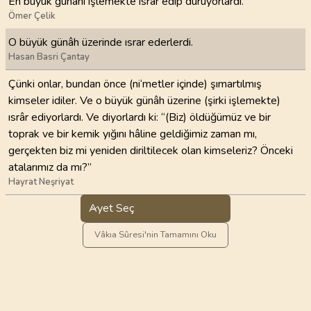
En büyük günahı işlemekte ısrar edip duruyorlardı.
Ömer Çelik
O büyük günâh üzerinde ısrar ederlerdi.
Hasan Basri Çantay
Çünki onlar, bundan önce (ni‘metler içinde) şımartılmış
kimseler idiler. Ve o büyük günâh üzerine (şirki işlemekte)
ısrâr ediyorlardı. Ve diyorlardı ki: “(Biz) öldüğümüz ve bir
toprak ve bir kemik yığını hâline geldiğimiz zaman mı,
gerçekten biz mi yeniden diriltilecek olan kimseleriz? Önceki
atalarımız da mı?”
Hayrat Neşriyat
Ayet Seç
Vâkıa Sûresi'nin Tamamını Oku