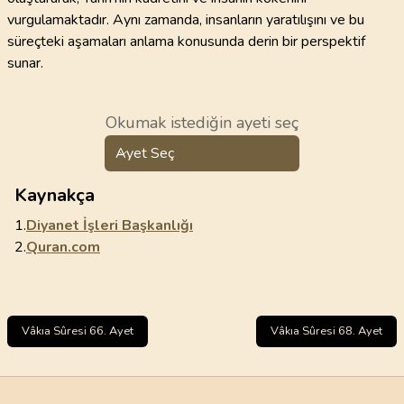
vurgulamaktadır. Aynı zamanda, insanların yaratılışını ve bu
süreçteki aşamaları anlama konusunda derin bir perspektif
sunar.
Okumak istediğin ayeti seç
Ayet Seç
Kaynakça
1.
Diyanet İşleri Başkanlığı
2.
Quran.com
Vâkıa Sûresi 66. Ayet
Vâkıa Sûresi 68. Ayet