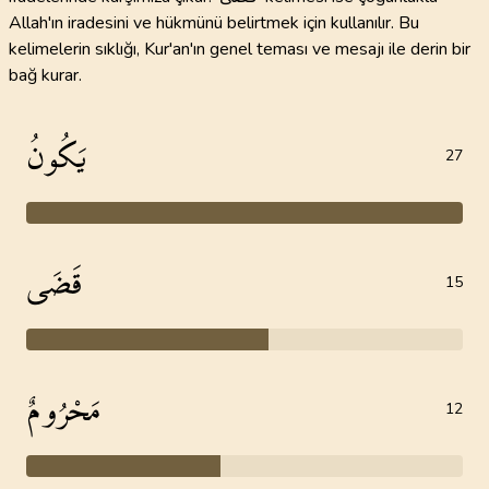
Allah'ın iradesini ve hükmünü belirtmek için kullanılır. Bu
kelimelerin sıklığı, Kur'an'ın genel teması ve mesajı ile derin bir
bağ kurar.
يَكُونُ
27
قَضَى
15
مَحْرُومٌ
12