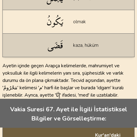
يَكُونُ
olmak
قَضَى
kaza, hüküm
Ayetin içinde geçen Arapça kelimelerde, mahrumiyet ve
yoksulluk ile ilgili kelimelerin yanı sıra, şüphesizlik ve varlık
durumu da ön plana çıkmaktadır. Tecvid açısından, ayette
'مَحْرُومٌ' kelimesi 'م' harfi ile başlar ve burada 'idgam' kuralı
işlenebilir. Ayrıca, ayette 'إِنَّا' ifadesi, 'med' ile uzatılabilir.
Vakia Suresi 67. Ayet ile İlgili İstatistiksel
Bilgiler ve Görselleştirme:
Kur'an'daki