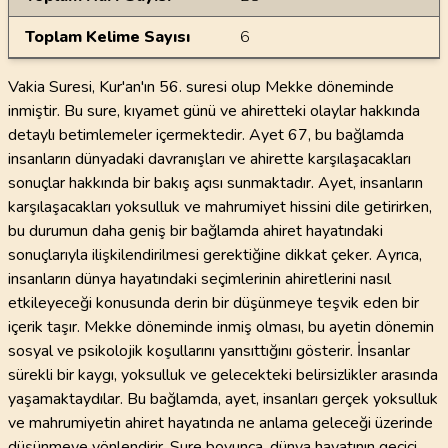
Toplam Kelime Sayısı
6
Vakia Suresi, Kur'an'ın 56. suresi olup Mekke döneminde
inmiştir. Bu sure, kıyamet günü ve ahiretteki olaylar hakkında
detaylı betimlemeler içermektedir. Ayet 67, bu bağlamda
insanların dünyadaki davranışları ve ahirette karşılaşacakları
sonuçlar hakkında bir bakış açısı sunmaktadır. Ayet, insanların
karşılaşacakları yoksulluk ve mahrumiyet hissini dile getirirken,
bu durumun daha geniş bir bağlamda ahiret hayatındaki
sonuçlarıyla ilişkilendirilmesi gerektiğine dikkat çeker. Ayrıca,
insanların dünya hayatındaki seçimlerinin ahiretlerini nasıl
etkileyeceği konusunda derin bir düşünmeye teşvik eden bir
içerik taşır. Mekke döneminde inmiş olması, bu ayetin dönemin
sosyal ve psikolojik koşullarını yansıttığını gösterir. İnsanlar
sürekli bir kaygı, yoksulluk ve gelecekteki belirsizlikler arasında
yaşamaktaydılar. Bu bağlamda, ayet, insanları gerçek yoksulluk
ve mahrumiyetin ahiret hayatında ne anlama geleceği üzerinde
düşünmeye yönlendirir. Sure boyunca, dünya hayatının geçici