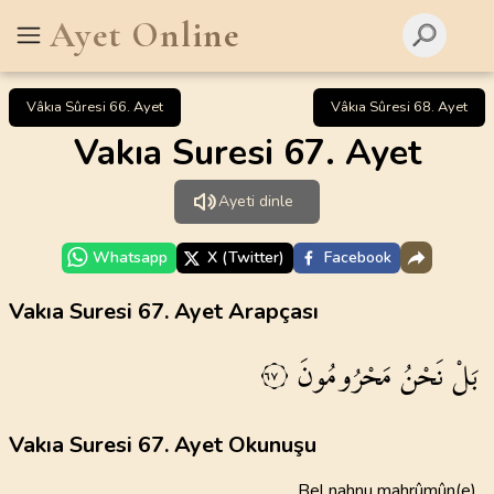
Ayet Online
Vâkıa Sûresi 66. Ayet
Vâkıa Sûresi 68. Ayet
Vakıa Suresi 67. Ayet
Ayeti dinle
Whatsapp
X (Twitter)
Facebook
Vakıa Suresi 67. Ayet Arapçası
بَلْ
نَحْنُ
مَحْرُومُونَ
٦٧
Vakıa Suresi 67. Ayet Okunuşu
Bel nahnu mahrûmûn(e)