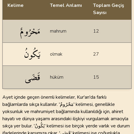
Kelime
Temel Anlamı
Toplam Geçiş
Sayısı
İstatiksel bilgiler
مَحْرُومٌ
mahrum
12
يَكُونُ
olmak
27
قَضَى
hüküm
15
Ayet içinde geçen önemli kelimeler, Kur'an'da farklı
bağlamlarda sıkça kullanılır. 'مَحْرُومٌ' kelimesi, genellikle
yoksunluk ve mahrumiyet bağlamında kullanıldığı için, ahiret
hayatı ve dünya yaşamı arasındaki ilişkiyi vurgulamak amacıyla
sıkça yer bulur. 'يَكُونُ' kelimesi ise birçok yerde varlık ve durum
ifadelerinde karşımıza çıkar. 'قَضَى' kelimesi ise çoğunlukla