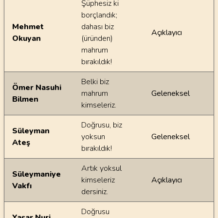
Şüphesiz ki
borçlandık;
Mehmet
dahası biz
Açıklayıcı
Okuyan
(üründen)
mahrum
bırakıldık!
Belki biz
Ömer Nasuhi
mahrum
Geleneksel
Bilmen
kimseleriz.
Doğrusu, biz
Süleyman
yoksun
Geleneksel
Ateş
bırakıldık!
Artık yoksul
Süleymaniye
kimseleriz
Açıklayıcı
Vakfı
dersiniz.
Doğrusu
Yaşar Nuri