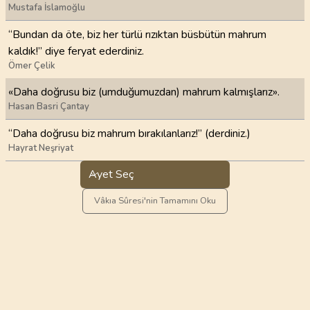
Mustafa İslamoğlu
“Bundan da öte, biz her türlü rızıktan büsbütün mahrum
kaldık!” diye feryat ederdiniz.
Ömer Çelik
«Daha doğrusu biz (umduğumuzdan) mahrum kalmışlarız».
Hasan Basri Çantay
“Daha doğrusu biz mahrum bırakılanlarız!” (derdiniz.)
Hayrat Neşriyat
Ayet Seç
Vâkıa Sûresi'nin Tamamını Oku