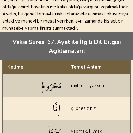
olduğu, ahiret hayatının ise kalıcı olduğu vurgusu yapılmaktadır.
Ayetin, bu genel temayla ilişkili olarak ele alınması, okuyucuya
ahlaki ve manevi bir mesaj verirken, aynı zamanda kişisel bir
muhasebe yapma fırsatı sunmaktadır.
Vakia Suresi 67. Ayet ile İlgili Dil Bilgisi
Açıklamaları:
Kelime
Temel Anlamı
Dil bilgisi açıklamaları
مَحْرُومٌ
mahrum, yoksun
إِنَّا
şüphesiz biz
يَجْعَلُ
yapmak, kılmak