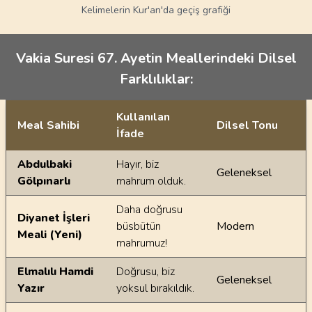
Kelimelerin Kur'an'da geçiş grafiği
Vakia Suresi 67. Ayetin Meallerindeki Dilsel
Farklılıklar:
Kullanılan
Meal Sahibi
Dilsel Tonu
İfade
Ayetin meallerindeki dilsel farklılıklar
Abdulbaki
Hayır, biz
Geleneksel
Gölpınarlı
mahrum olduk.
Daha doğrusu
Diyanet İşleri
büsbütün
Modern
Meali (Yeni)
mahrumuz!
Elmalılı Hamdi
Doğrusu, biz
Geleneksel
Yazır
yoksul bırakıldık.