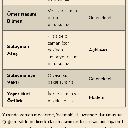
Ve siz o zaman
Ömer Nasuhi
bakar
Geleneksel
Bilmen
durursunuz.
Ki siz de o
zaman (can
Süleyman
çekişen
Açıklayıcı
Ateş
kimseye) bakıp
durursunuz.
Süleymaniye
O vakit siz
Geleneksel
Vakfı
bakakalırsınız.
Yaşar Nuri
İşte o zaman siz
Modern
Öztürk
bakakalırsınız!
Yukarıda verilen meallerde, 'bakmak' fiili üzerinde durulmuştur.
Çoğu mealde bu fiilin kullanılmasının nedeni, insanların kıyamet