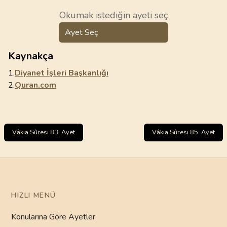
Okumak istediğin ayeti seç
Ayet Seç
Kaynakça
1.
Diyanet İşleri Başkanlığı
2.
Quran.com
Vâkıa Sûresi 83. Ayet
Vâkıa Sûresi 85. Ayet
HIZLI MENÜ
Konularına Göre Ayetler