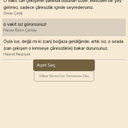
O vakit can çekişenin yanında bulunan sizler, elinizden bir şey
gelmez, sadece çâresizlik içinde seyredersiniz.
Ömer Çelik
o vakit siz görürsünüz!
Hasan Basri Çantay
Öyle ise, değil mi ki (can) boğaza geldiğinde, artık siz, o sırada
(can çekişen o kimseye çâresizlikle) bakar durursunuz.
Hayrat Neşriyat
Ayet Seç
Vâkıa Sûresi'nin Tamamını Oku