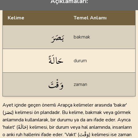
Açıklamaları:
Kelime
Temel Anlamı
Dil bilgisi açıklamaları
بَصَرَ
bakmak
حَالَةً
durum
وَقْتَ
zaman
Ayet içinde geçen önemli Arapça kelimeler arasında 'bakar'
(بَصَرَ) kelimesi ön plandadır. Bu kelime, bakmak veya görmek
anlamında kullanılarak, bir durumu ya da anı ifade eder. Ayrıca
'halet' (حَالَةً) kelimesi, bir durum veya hal anlamında, insanların
o anki ruh hallerini ifade eder. 'Vakt' (وَقْتَ) kelimesi ise zaman