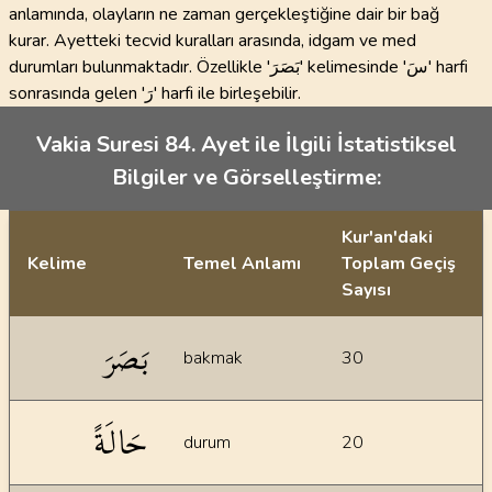
anlamında, olayların ne zaman gerçekleştiğine dair bir bağ
kurar. Ayetteki tecvid kuralları arasında, idgam ve med
durumları bulunmaktadır. Özellikle 'بَصَرَ' kelimesinde 'سَ' harfi
sonrasında gelen 'رَ' harfi ile birleşebilir.
Vakia Suresi 84. Ayet ile İlgili İstatistiksel
Bilgiler ve Görselleştirme:
Kur'an'daki
Kelime
Temel Anlamı
Toplam Geçiş
Sayısı
İstatiksel bilgiler
بَصَرَ
bakmak
30
حَالَةً
durum
20