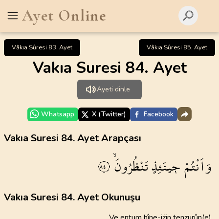
Ayet Online
Vâkıa Sûresi 83. Ayet
Vâkıa Sûresi 85. Ayet
Vakıa Suresi 84. Ayet
Ayeti dinle
Whatsapp
X (Twitter)
Facebook
Vakıa Suresi 84. Ayet Arapçası
وَاَنْتُمْ
ح۪ينَئِذٍ
تَنْظُرُونَۙ
٨٤
Vakıa Suresi 84. Ayet Okunuşu
Ve entum hîne-iżin tenzurûn(e)