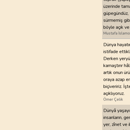
üzerinde tama
güpegündüz, (
sürmemiş gibi
böyle açık ve 
Mustafa İslamo
Dünya hayatını
istifade etti
Derken yeryüz
kamaştırır hâl
artık onun ür
oraya azap em
biçiveririz. İ
açıklıyoruz.
Ömer Çelik
Dünyâ yaşayış
insanların, ge
yer, zînet ve 