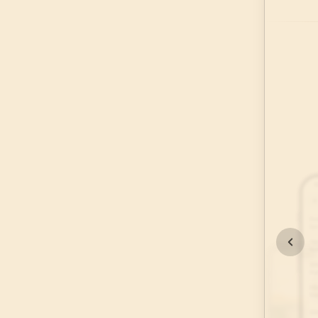
45
.
Casiye Suresi
37
AYET
49
.
Hucurat Suresi
18
AYET
53
.
Necm Suresi
62
AYET
57
.
Hadid Suresi
29
AYET
61
.
Saff Suresi
14
AYET
65
.
Talak Suresi
12
AYET