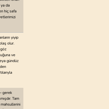
 ya da
en hiç safa
etlerimizi
nların yiyip
laş olur.
 göz
lduğuna ve
 veya gündüz
nden
ılarıyla
 — gerek
ışmışdır. Tam
, mahsullerini