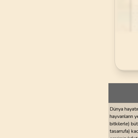
69
.
Hakka Suresi
52
AYET
73
.
Muzzemmil Sures
20
AYET
77
.
Murselat Suresi
50
AYET
81
.
Tekvir Suresi
29
AYET
85
.
Buruc Suresi
22
AYET
89
.
Fecr Suresi
Dünya hayatını
30
AYET
hayvanların ye
bitkilerle) bü
93
.
Duha Suresi
tasarrufa) ka
11
AYET