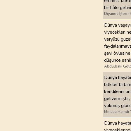
emrimiz (afet
bir hâle getir
97
.
Kadir Suresi
Diyanet İşleri (
5
AYET
Dünya yaşayış
yiyecekleri ne
101
.
Karia Suresi
yeryüzü güzell
11
AYET
faydalanmaya 
şeyi öylesine 
105
.
Fil Suresi
5
AYET
düşünce sahibi
Abdulbaki Gölp
109
.
Kafirun Suresi
Dünya hayatını
6
AYET
bitkiler birbi
kendilerini o
113
.
Felak Suresi
gelivermiştir,
5
AYET
yokmuş gibi ol
Elmalılı Hamdi 
Dünya hayatını
yiyeceklerinde