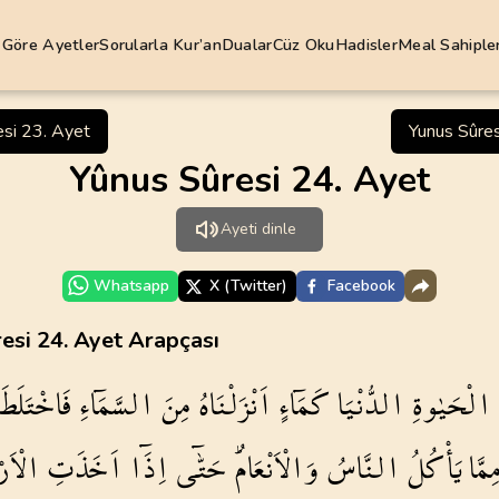
 Göre Ayetler
Sorularla Kur’an
Dualar
Cüz Oku
Hadisler
Meal Sahipler
Abdülbaki 
esi 23. Ayet
Yunus Sûres
Diyanet İş
Yûnus Sûresi 24. Ayet
2
.
Bakara Suresi
3
.
Ali Imran Suresi
Elmalılı H
285
AYET
200
AYET
Ayeti dinle
Hasan Bas
6
.
Enam Suresi
7
.
Araf Suresi
165
AYET
206
AYET
Hayrât Ne
Whatsapp
X (Twitter)
Facebook
Mehmet O
10
.
Yunus Suresi
11
.
Hud Suresi
esi 24. Ayet Arapçası
109
AYET
123
AYET
Mustafa İ
فَاخْتَلَطَ
السَّمَٓاءِ
مِنَ
اَنْزَلْنَاهُ
كَمَٓاءٍ
الدُّنْيَا
الْحَيٰوةِ
Ömer Çeli
14
.
Ibrahim Suresi
15
.
Hicr Suresi
52
AYET
99
AYET
َرْضُ
اَخَذَتِ
اِذَٓا
حَتّٰٓى
وَالْاَنْعَامُۜ
النَّاسُ
يَأْكُلُ
مِمَّ
Ömer Nasu
Süleyman
18
.
Kehf Suresi
19
.
Meryem Suresi