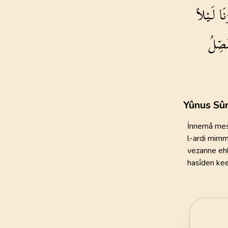
لَيْلاً
اَم
111
AYET
21
.
Enbiya Suresi
نُفَصّ
112
AYET
25
.
Furkan Suresi
77
AYET
29
.
Ankebut Suresi
Yûnus Sûr
69
AYET
İnnemâ meś
33
.
Ahzab Suresi
l-ardi mimm
73
AYET
vezanne ehl
hasîden kee
37
.
Saffat Suresi
182
AYET
41
.
Fussilet Suresi
54
AYET