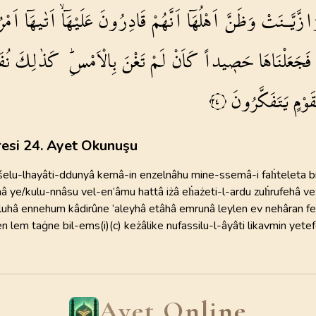
ْرُنَا
اَتٰيهَٓا
عَلَيْهَٓاۙ
قَادِرُونَ
اَنَّهُمْ
اَهْلُهَٓا
وَظَنَّ
وَازَّيَّـنَ
110
AYET
98
AYET
Süleymani
22
.
Hac Suresi
23
.
Muminun Suresi
Yaşar Nur
ِلُ
كَذٰلِكَ
بِالْاَمْسِۜ
تَغْنَ
لَمْ
كَاَنْ
حَص۪يداً
فَجَعَلْنَاهَا
78
AYET
118
AYET
يَتَفَكَّرُونَ
لِقَوْ
٢٤
26
.
Suara Suresi
27
.
Neml Suresi
227
AYET
93
AYET
30
.
Rum Suresi
31
.
Lokman Suresi
esi 24. Ayet Okunuşu
60
AYET
34
AYET
elu-lhayâti-ddunyâ kemâ-in enzelnâhu mine-ssemâ-i faḣteleta bi
34
.
Sebe Suresi
35
.
Fatır Suresi
â ye/kulu-nnâsu vel-en’âmu hattâ iżâ eḣażeti-l-ardu zuḣrufehâ v
54
AYET
45
AYET
uhâ ennehum kâdirûne ‘aleyhâ etâhâ emrunâ leylen ev nehâran fe
n lem taġne bil-ems(i)(c) keżâlike nufassilu-l-âyâti likavmin yete
38
.
Sad Suresi
39
.
Zumer Suresi
88
AYET
75
AYET
42
.
Sura Suresi
43
.
Zuhruf Suresi
Ayet Online
53
AYET
89
AYET