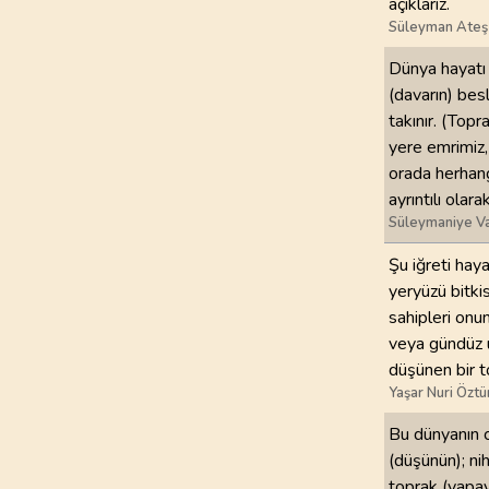
açıklarız.
Süleyman Ateş
Dünya hayatı 
(davarın) bes
takınır. (Topr
yere emrimiz,
orada herhangi
ayrıntılı olarak
Süleymaniye Va
Şu iğreti haya
yeryüzü bitkis
sahipleri onu
veya gündüz u
düşünen bir to
Yaşar Nuri Öztü
Bu dünyanın c
(düşünün); ni
toprak (yapay)