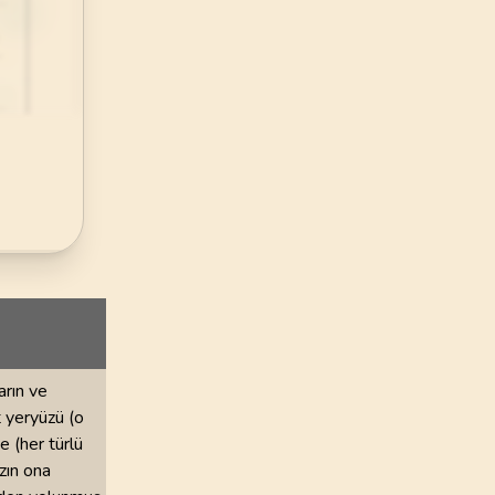
72
.
Cin Suresi
28
AYET
76
.
Insan Suresi
31
AYET
80
.
Abese Suresi
42
AYET
84
.
İnşikak Suresi
25
AYET
88
.
Gasiye Suresi
26
AYET
92
.
Leyl Suresi
arın ve
21
AYET
t yeryüzü (o
e (her türlü
96
.
Alak Suresi
zın ona
19
AYET